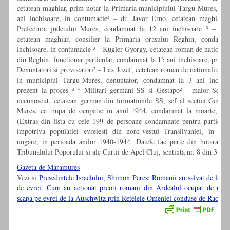
cetatean maghiar, prim-notar la Primaria municipiului Targu-Mures, co
ani inchisoare, in contumacie³ – dr. Javor Erno, cetatean maghiar, 
Prefectura judetului Mures, condamnat la 12 ani inchisoare ³ – Cer
cetatean maghiar, consilier la Primaria orasului Reghin, condamn
inchisoare, in contumacie ³ – Kugler Gyorgy, cetatean roman de national
din Reghin, functionar particular, condamnat la 15 ani inchisoare, prezen
Denuntatori si provocatori² – Lax Jozef, cetatean roman de nationalitate e
in municipiul Targu-Mures, denuntator, condamnat la 3 ani inchisoa
prezent la proces ³ * Militari germani SS si Gestapo² – maior Schr
necunoscut, cetatean german din formatiunile SS, sef al sectiei Gestap
Mures, ca trupa de ocupatie in anul 1944, condamnat la moarte, in 
(Extras din lista cu cele 199 de persoane condamnate pentru participar
impotriva populatiei evreiesti din nord-vestul Transilvaniei, in tim
ungare, in perioada anilor 1940-1944. Datele fac parte din hotararile 
Tribunalului Poporului si ale Curtii de Apel Cluj, sentinta nr. 8 din 31.0
Gazeta de Maramures
Vezi si
Presedintele Israelului, Shimon Peres: Romanii au salvat de la m
de evrei. Cum au actionat preoti romani din Ardealul ocupat de ungu
scapa pe evrei de la Auschwitz prin Retelele Omeniei conduse de Raoul 