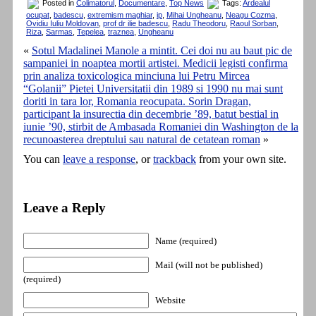
Posted in
Colimatorul
,
Documentare
,
Top News
Tags:
Ardealul
ocupat
,
badescu
,
extremism maghiar
,
ip
,
Mihai Ungheanu
,
Neagu Cozma
,
Ovidiu Iuliu Moldovan
,
prof dr ilie badescu
,
Radu Theodoru
,
Raoul Sorban
,
Riza
,
Sarmas
,
Tepelea
,
traznea
,
Ungheanu
«
Sotul Madalinei Manole a mintit. Cei doi nu au baut pic de
sampaniei in noaptea mortii artistei. Medicii legisti confirma
prin analiza toxicologica minciuna lui Petru Mircea
“Golanii” Pietei Universitatii din 1989 si 1990 nu mai sunt
doriti in tara lor, Romania reocupata. Sorin Dragan,
participant la insurectia din decembrie ’89, batut bestial in
iunie ’90, stirbit de Ambasada Romaniei din Washington de la
recunoasterea dreptului sau natural de cetatean roman
»
You can
leave a response
, or
trackback
from your own site.
Leave a Reply
Name (required)
Mail (will not be published)
(required)
Website