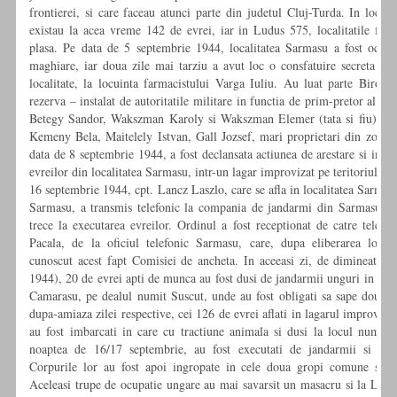
frontierei, si care faceau atunci parte din judetul Cluj-Turda. In local
existau la acea vreme 142 de evrei, iar in Ludus 575, localitatile fiin
plasa. Pe data de 5 septembrie 1944, localitatea Sarmasu a fost ocupa
maghiare, iar doua zile mai tarziu a avut loc o consfatuire secreta car
localitate, la locuinta farmacistului Varga Iuliu. Au luat parte Biro Jo
rezerva – instalat de autoritatile militare in functia de prim-pretor al pl
Betegy Sandor, Wakszman Karoly si Wakszman Elemer (tata si fiu), Be
Kemeny Bela, Maitelely Istvan, Gall Jozsef, mari proprietari din zona r
data de 8 septembrie 1944, a fost declansata actiunea de arestare si inter
evreilor din localitatea Sarmasu, intr-un lagar improvizat pe teritoriul loca
16 septembrie 1944, cpt. Lancz Laszlo, care se afla in localitatea Sarmas
Sarmasu, a transmis telefonic la compania de jandarmi din Sarmasu or
trece la executarea evreilor. Ordinul a fost receptionat de catre telefon
Pacala, de la oficiul telefonic Sarmasu, care, dupa eliberarea localit
cunoscut acest fapt Comisiei de ancheta. In aceeasi zi, de dimineata (
1944), 20 de evrei apti de munca au fost dusi de jandarmii unguri in hotar
Camarasu, pe dealul numit Suscut, unde au fost obligati sa sape doua g
dupa-amiaza zilei respective, cei 126 de evrei aflati in lagarul improviz
au fost imbarcati in care cu tractiune animala si dusi la locul numit S
noaptea de 16/17 septembrie, au fost executati de jandarmii si mili
Corpurile lor au fost apoi ingropate in cele doua gropi comune sapa
Aceleasi trupe de ocupatie ungare au mai savarsit un masacru si la Ludu