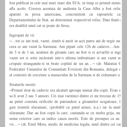
fost publicat in cele mai mari ziare din SUA, in timp ce primul-ministru 
afla acolo. Cererea acestuia de audienta la Casa Alba a fost refuzata.
aparute in presa americana, concomitent cu rapoartele care 
Departamentului de Stat, au determinat respectivul refuz. Date fiind condi
era dealtfel unul cat se poate de firesc.
Ingropati de vii
¬…tot ce am trait, vazut, simtit si auzit in acei patru ani de urgie nu pot 
ceea ce am vazut la Sarmasu. Am pipait cele 126 de cadavre…Am vazu
de 3 si de 1 an, neatinsi de gloante care au fost si ei azvarliti si ingrop
vazut sot si sotie inclestati intr-o ultima imbratisare si am vazut un t
crispate strangandu-si in brate copilul de un an…¬ (dr. Matatias Carp,
Federatiei Uniunilor de Comunitati Evreiesti din Romania, delegat ofic
al comisiei de cercetare a masacrului de la Sarmasu si de exhumare a vic
Straturile mortii
¬Primul strat de cadavre era alcatuit aproape numai din copii. Erau unii m
sa fi avut 2 sau 3 anisori. Cei mai varstnici dintre ei nu treceau de 15 ani
au putut constata orificiile de patrundere a gloantelor ucigatoare, la al
gasi tesutele sfaramate, (probabil cu patul armei, n.a.) iar la unul am
sfaramate. Dar au fost copii la care, cautandu-se cu multa grija, nu s-a
semn exterior care sa indice cauza mortii. Este de presupus ca au fost
vii…¬ (dr. Emil Mora, medic de medicina legala, unul dintre cei care au