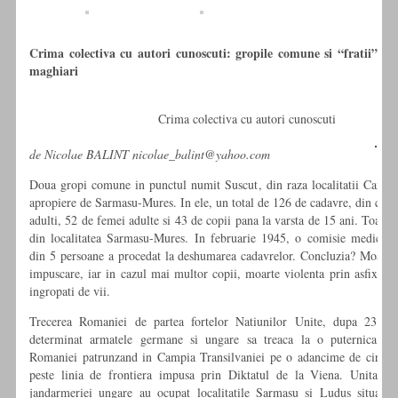
Crima colectiva cu autori cunoscuti: gropile comune si “fratii”
maghiari
Crima colectiva cu autori cunoscuti
de Nicolae BALINT nicolae_balint@yahoo.com
Doua gropi comune in punctul numit Suscut, din raza localitatii Camara
apropiere de Sarmasu-Mures. In ele, un total de 126 de cadavre, din care
adulti, 52 de femei adulte si 43 de copii pana la varsta de 15 ani. Toate 
din localitatea Sarmasu-Mures. In februarie 1945, o comisie medico-l
din 5 persoane a procedat la deshumarea cadavrelor. Concluzia? Moarte 
impuscare, iar in cazul mai multor copii, moarte violenta prin asfixiere,
ingropati de vii.
Trecerea Romaniei de partea fortelor Natiunilor Unite, dupa 23 au
determinat armatele germane si ungare sa treaca la o puternica ofe
Romaniei patrunzand in Campia Transilvaniei pe o adancime de circa
peste linia de frontiera impusa prin Diktatul de la Viena. Unitati a
jandarmeriei ungare au ocupat localitatile Sarmasu si Ludus situate 