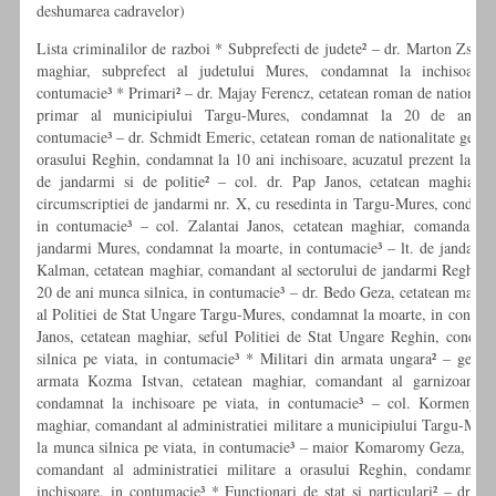
deshumarea cadravelor)
Lista criminalilor de razboi * Subprefecti de judete² – dr. Marton Zsig
maghiar, subprefect al judetului Mures, condamnat la inchisoare 
contumacie³ * Primari² – dr. Majay Ferencz, cetatean roman de nationali
primar al municipiului Targu-Mures, condamnat la 20 de ani in
contumacie³ – dr. Schmidt Emeric, cetatean roman de nationalitate germa
orasului Reghin, condamnat la 10 ani inchisoare, acuzatul prezent la pro
de jandarmi si de politie² – col. dr. Pap Janos, cetatean maghiar,
circumscriptiei de jandarmi nr. X, cu resedinta in Targu-Mures, condamn
in contumacie³ – col. Zalantai Janos, cetatean maghiar, comandant a
jandarmi Mures, condamnat la moarte, in contumacie³ – lt. de jandarmi
Kalman, cetatean maghiar, comandant al sectorului de jandarmi Reghin,
20 de ani munca silnica, in contumacie³ – dr. Bedo Geza, cetatean maghia
al Politiei de Stat Ungare Targu-Mures, condamnat la moarte, in contum
Janos, cetatean maghiar, seful Politiei de Stat Ungare Reghin, conda
silnica pe viata, in contumacie³ * Militari din armata ungara² – gener
armata Kozma Istvan, cetatean maghiar, comandant al garnizoanei 
condamnat la inchisoare pe viata, in contumacie³ – col. Kormeny Ge
maghiar, comandant al administratiei militare a municipiului Targu-Mur
la munca silnica pe viata, in contumacie³ – maior Komaromy Geza, ceta
comandant al administratiei militare a orasului Reghin, condamnat 
inchisoare, in contumacie³ * Functionari de stat si particulari² – dr. 