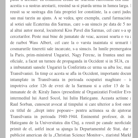
acestia s-a sustras arestarii, reusind sa-si piarda urma in lumea larga. Dar
reusit sa se sustraga din fata propriei lor constiinte, la a carei judeca
sau mai tarziu au ajuns. A se vedea, spre exemplu, cazul farmacistului 
al sotiei sale Ecaterina din Sarmas, care s-au sinucis pe data de 5 noie
al altui autor moral, locuitorul Kiss Pavel din Sarmas, cel care s-a spanz
cercetarilor. Peste mai bine de jumatate de veac, aceeasi soarta o va avea
de razboi Wass Albert, cel care la o varsta inaintata si urmarit fiin
cosmarurile tineretii sale incarcate, s-a sinucis. In lunile premergatoare 
la Paris, prim-ministrul Ungariei, Nagy Ferenc, in fruntea unei numero
oficiale, a facut un turneu de propaganda in Occident si in SUA, cu sco
a imbunatati sansele Ungariei la Conferinta ce urma sa aiba loc, mai al
Transilvaniei. In timp ce acesta se afla in Occident, importante document
intamplate in Transilvania in perioada ocupatiei maghiare – inclu
impotriva celor 126 de evrei de la Sarmasu si a celor 13 de la Lud
inmanate de dr. Kiraly Janos (presedinte al Organizatiei Fostilor Evrei D
intermediul lui Aurel Socol, lui Iuliu Hatieganu. Aceasta actiune a fo
Raul Sorban, cunoscut avocat al timpului si care ulterior a fost onorat d
cu titlul de „drept intre popoare¬ pentru actiunea sa de ajutorare a
Transilvania in perioada 1940-1944. Eminentul profesor, dr. in me
Hatieganu de la Universitatea din Cluj, a reusit pe canale neoficiale sa 
primit de el, astfel incat sa ajunga la Departamentul de Stat, dar si l
publicist american de la „Christian Science Monitor¬, ziaristul Markham