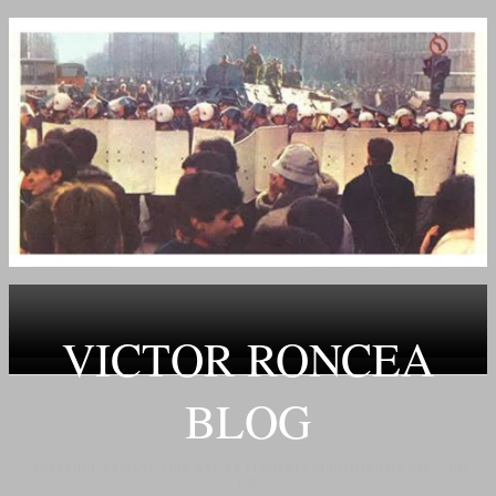
VICTOR RONCEA
BLOG
„ADEVARUL RAMANE, ORICARE AR FI SOARTA SLUJITORILOR SAI" – GH.
I. B.