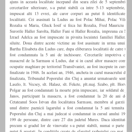
ajuns in aceasta localitate incepand din seara zilei de 5 septembrie 
cercetarilor ulterioare, s-a putut stabili ca intre 5-13 septembrie, ac
impuscat alti 13 evrei, ale caror corpuri au putut fi identificate du
localitatii. Cei asasinati la Ludus au fost Polac Mihai, Polac Vilma si
Rozalia si Maria, Gluck Iosif si fiica lui Rozalia, Fred Mauriciu si 
Surorile Haller Sarolta, Haller Fani si Haller Rozalia, impreuna cu Mar
Izrael Adelca au fost impuscate in pivnita locuintei familiei Haller, d
siluite. Doua dintre aceste victime au fost asasinate in urma unui de
Bartha Elisabeta din Ludus care, dupa eliberarea localitatii de catre tru
fost condamnata la 5 ani de inchisoare. Cercetarile impotriva celo
masacrul de la Sarmasu si Ludus, dar si in cazul altor masacre comise 
ocupatie maghiare pe teritoriul Transilvaniei, au fost incepute in cursul 
finalizate in 1946. In acelasi an, 1946, ancheta in cazul masacrului de l
finalizata, Tribunalul Poporului din Cluj a anuntat urmatoarele sentint
Laszlo, lt. Vecsey, slt. Halasz, slt. Fekete, plt.maj. Szabo, plt. Horvath 
Polgar au fost condamnati la moarte prin impuscare, iar soldatul de jan
Janos, participant la masacru, a fost condamnat la 20 de ani de mu
Cetateanul Soos Istvan din localitatea Sarmasu, membru al garzii civ
unul dintre paznicii lagarului a fost condamnat la 5 ani temnita gre
Poporului din Cluj a mai judecat si condamnat in cursul anului 1946
199 de persoane, dintre care 27 din judetul Mures. Daca identitatea c
precum si gradul lor de vinovatie s-a putut stabili, numai o parte dint
putut fi arestati. In conditiile create de sfarsitul razboiului cea mai mar