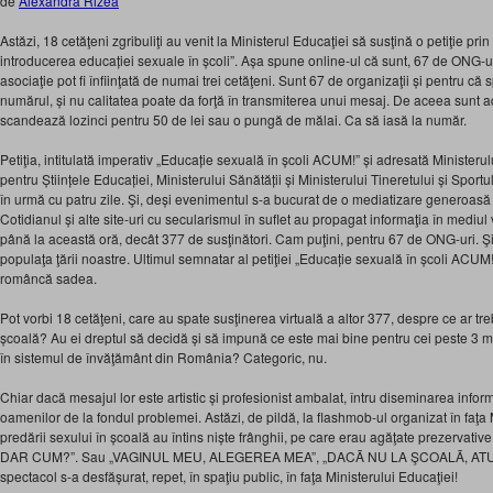
de
Alexandra Rizea
Astăzi, 18 cetăţeni zgribuliţi au venit la Ministerul Educaţiei să susţină o petiţie pr
introducerea educației sexuale în școli”. Așa spune online-ul că sunt, 67 de ONG-uri
asociaţie pot fi înfiinţată de numai trei cetăţeni. Sunt 67 de organizaţii și pentru că s
numărul, și nu calitatea poate da forţă în transmiterea unui mesaj. De aceea sunt adu
scandează lozinci pentru 50 de lei sau o pungă de mălai. Ca să iasă la număr.
Petiţia, intitulată imperativ „Educație sexuală în școli ACUM!” și adresată Ministerulu
pentru Științele Educației, Ministerului Sănătății și Ministerului Tineretului și Sportulu
în urmă cu patru zile. Şi, deși evenimentul s-a bucurat de o mediatizare generoas
Cotidianul și alte site-uri cu secularismul în suflet au propagat informaţia în mediul v
până la această oră, decât 377 de susţinători. Cam puţini, pentru 67 de ONG-uri. Şi 
populaţa ţării noastre. Ultimul semnatar al petiţiei „Educație sexuală în școli ACU
româncă sadea.
Pot vorbi 18 cetăţeni, care au spate susţinerea virtuală a altor 377, despre ce ar treb
școală? Au ei dreptul să decidă și să impună ce este mai bine pentru cei peste 3 mil
în sistemul de învăţământ din România? Categoric, nu.
Chiar dacă mesajul lor este artistic și profesionist ambalat, întru diseminarea inform
oamenilor de la fondul problemei. Astăzi, de pildă, la flashmob-ul organizat în faţa M
predării sexului în școală au întins niște frânghii, pe care erau agăţate prezervativ
DAR CUM?”. Sau „VAGINUL MEU, ALEGEREA MEA”, „DACÃ NU LA ŞCOALÃ, ATUN
spectacol s-a desfășurat, repet, în spaţiu public, în faţa Ministerului Educaţiei!