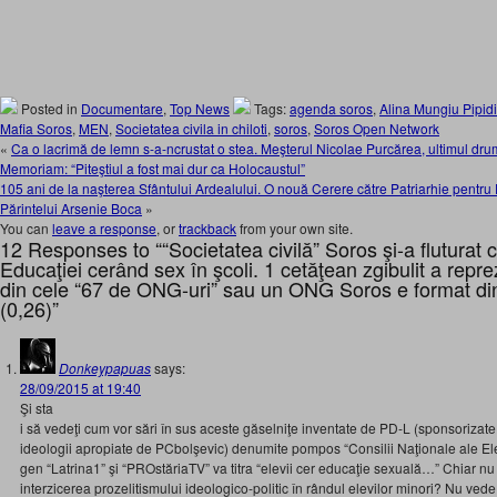
Posted in
Documentare
,
Top News
Tags:
agenda soros
,
Alina Mungiu Pipidi
Mafia Soros
,
MEN
,
Societatea civila in chiloti
,
soros
,
Soros Open Network
«
Ca o lacrimă de lemn s-a-ncrustat o stea. Meşterul Nicolae Purcărea, ultimul d
Memoriam: “Piteştiul a fost mai dur ca Holocaustul”
105 ani de la naşterea Sfântului Ardealului. O nouă Cerere către Patriarhie pentr
Părintelui Arsenie Boca
»
You can
leave a response
, or
trackback
from your own site.
12 Responses to ““Societatea civilă” Soros şi-a fluturat ch
Educaţiei cerând sex în şcoli. 1 cetăţean zgibulit a repre
din cele “67 de ONG-uri” sau un ONG Soros e format din
(0,26)”
Donkeypapuas
says:
28/09/2015 at 19:40
Şi sta
i să vedeţi cum vor sări în sus aceste găselniţe inventate de PD-L (sponsorizat
ideologii apropiate de PCbolşevic) denumite pompos “Consilii Naţionale ale Elevi
gen “Latrina1” şi “PROstăriaTV” va titra “elevii cer educaţie sexuală…” Chiar n
interzicerea prozelitismului ideologico-politic în rândul elevilor minori? Nu ve