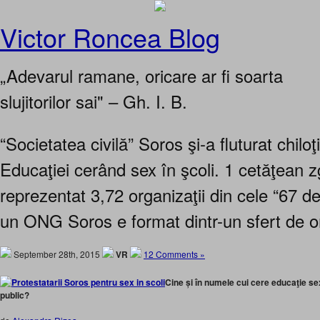
Victor Roncea Blog
„Adevarul ramane, oricare ar fi soarta
slujitorilor sai" – Gh. I. B.
“Societatea civilă” Soros şi-a fluturat chiloţi
Educaţiei cerând sex în şcoli. 1 cetăţean zg
reprezentat 3,72 organizaţii din cele “67 
un ONG Soros e format dintr-un sfert de o
September 28th, 2015
VR
12 Comments »
Cine și în numele cui cere educaţie sexu
public?