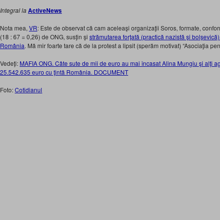
Integral la
ActiveNews
Nota mea,
VR
: Este de observat că cam aceleaşi organizaţii Soros, formate, conform
(18 : 67 = 0,26) de ONG, susţin şi
strămutarea forţată (practică nazistă şi bolşevică
România
. Mă mir foarte tare că de la protest a lipsit (sperăm motivat) “Asociaţia pen
Vedeţi:
MAFIA ONG. Câte sute de mii de euro au mai încasat Alina Mungiu şi alţi a
25.542.635 euro cu ţintă România. DOCUMENT
Foto:
Cotidianul