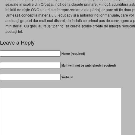
sexuale în școlile din Croația, încă de la clasele primare. Fiindcă adunătura ast
inițiată de niște ONG-uri erijate în reprezentante ale părinților pare să fie doar 
Urmează concepția materialului educativ și a autorilor noilor manuale, care vor
aceleași grupuri dar mult mai discret, de îndată ce primul pas de convingere a popu
ministerial. Cu greu au reușit părinții să curețe școlile croate de infecția “educa
același fel.
Leave a Reply
Name (required)
Mail (will not be published) (required)
Website