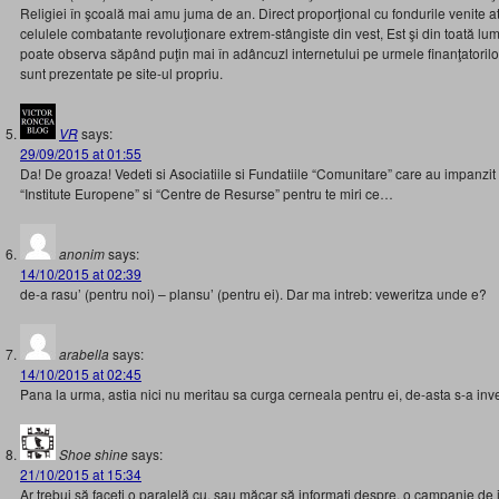
Religiei în şcoală mai amu juma de an. Direct proporţional cu fondurile venite at
celulele combatante revoluţionare extrem-stângiste din vest, Est şi din toată l
poate observa săpând puţin mai în adâncuzl internetului pe urmele finanţatorilor 
sunt prezentate pe site-ul propriu.
VR
says:
29/09/2015 at 01:55
Da! De groaza! Vedeti si Asociatiile si Fundatiile “Comunitare” care au impanzi
“Institute Europene” si “Centre de Resurse” pentru te miri ce…
anonim
says:
14/10/2015 at 02:39
de-a rasu’ (pentru noi) – plansu’ (pentru ei). Dar ma intreb: veweritza unde e?
arabella
says:
14/10/2015 at 02:45
Pana la urma, astia nici nu meritau sa curga cerneala pentru ei, de-asta s-a inv
Shoe shine
says:
21/10/2015 at 15:34
Ar trebui să faceți o paralelă cu, sau măcar să informați despre, o campanie de 