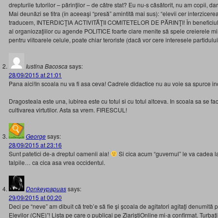
drepturile tutorilor – părinţilor – de către stat? Eu nu-s căsătorit, nu am copii, dar
Mai deunăzi se titra (în aceeaşi “presă” amintită mai sus): “elevii cer interzicer
traducem, INTERDICŢIA ACTIVITĂŢII COMITETELOR DE PĂRINŢI! În beneficiul cu
al organiozaţiilor cu agende POLITICE foarte clare menite să spele creierele mi
pentru viitoarele celule, poate chiar teroriste (dacă vor cere interesele partidului
Iustina Bacosca
says:
28/09/2015 at 21:01
Pana aici!In scoala nu va fi asa ceva! Cadrele didactice nu au voie sa spurce in
Dragosteala este una, iubirea este cu totul si cu totul altceva. In scoala sa se f
cultivarea virtutilor. Asta sa vrem. FIRESCUL!
George
says:
28/09/2015 at 23:16
Sunt patetici de-a dreptul oamenii aia!
Si cica acum “guvernul” le va cadea la
talpile… ca cica asa vrea occidentul.
Donkeypapuas
says:
29/09/2015 at 00:20
Deci pe “neve” am dibuit că treb’e să fie şi şcoala de agitatori agitaţi denumită
Elevilor (CNE)”! Lista pe care o publicai pe ZiariştiOnline mi-a confirmat. Turbaţii