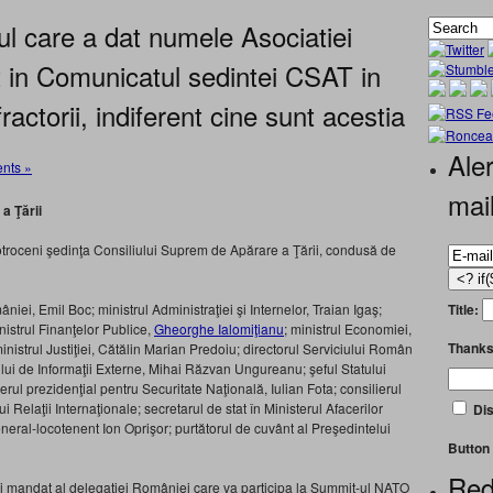
l care a dat numele Asociatiei
 in Comunicatul sedintei CSAT in
fractorii, indiferent cine sunt acestia
Aler
nts »
mai
a Ţării
 Cotroceni şedinţa Consiliului Suprem de Apărare a Ţării, condusă de
Title:
niei, Emil Boc; ministrul Administraţiei şi Internelor, Traian Igaş;
nistrul Finanţelor Publice,
Gheorghe Ialomiţianu
; ministrul Economiei,
Thanks
inistrul Justiţiei, Cătălin Marian Predoiu; directorul Serviciului Român
ului de Informaţii Externe, Mihai Răzvan Ungureanu; şeful Statului
ul prezidenţial pentru Securitate Naţională, Iulian Fota; consilierul
 Relaţii Internaţionale; secretarul de stat în Ministerul Afacerilor
Dis
eral-locotenent Ion Oprişor; purtătorul de cuvânt al Preşedintelui
Button 
Red
ului mandat al delegaţiei României care va participa la Summit-ul NATO