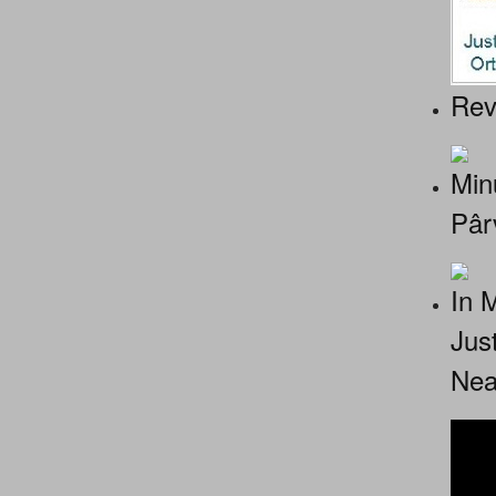
Rev
Minu
Pâr
In 
Jus
Nea