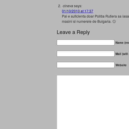
cineva
says:
01/10/2010 at 17:37
Pai e suficienta doar Politia Rutiera sa iasa
masini si numerele de Bulgaria. 🙂
Leave a Reply
Name (req
Mail (will
Website