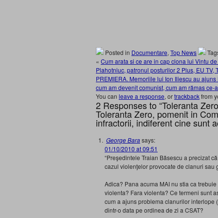
Posted in
Documentare
,
Top News
Tag
«
Cum arata si ce are in cap clona lui Vintu d
Plahotniuc, patronul posturilor 2 Plus, EU TV
PREMIERA. Memoriile lui Ion Iliescu au ajuns 
cum am devenit comunist, cum am rămas ce-a
You can
leave a response
, or
trackback
from y
2 Responses to “Toleranta Zero
Toleranta Zero, pomenit in Comu
infractorii, indiferent cine sunt 
George Bara
says:
01/10/2010 at 09:51
“Preşedintele Traian Băsescu a precizat că Mi
cazul violenţelor provocate de clanuri sau 
Adica? Pana acuma MAI nu stia ca trebuie sa 
violenta? Fara violenta? Ce termeni sunt ast
cum a ajuns problema clanurilor interlope 
dintr-o data pe ordinea de zi a CSAT?