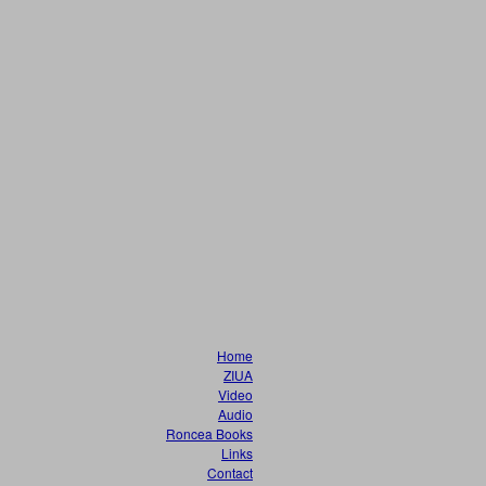
Home
ZIUA
Video
Audio
Roncea Books
Links
Contact