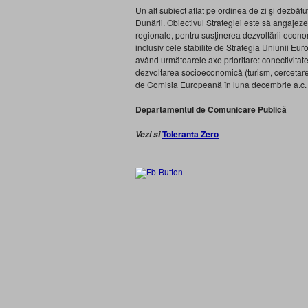
Un alt subiect aflat pe ordinea de zi şi dezbă
Dunării. Obiectivul Strategiei este să angajez
regionale, pentru susţinerea dezvoltării econom
inclusiv cele stabilite de Strategia Uniunii 
având următoarele axe prioritare: conectivitatea
dezvoltarea socioeconomică (turism, cercetare,
de Comisia Europeană în luna decembrie a.c. şi
Departamentul de Comunicare Publică
Toleranta Zero
Vezi si