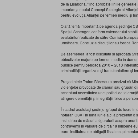
de la Lisabona, fiind aprobate liniile general
importanţa noului Concept Strategic al Alianţei
pentru evoluţia Alianţei pe termen mediu şi lu
O altă temă importantă pe agenda şedinţei CSA
Spaţiul Schengen conform calendarului stabilit. 
evaluărilor realizate de către Comisia European
următoare. Concluzia discuţiilor au fost că Ro
De asemenea, a fost discutată şi aprobată Str
obiectivelor majore pe termen mediu în domeniul 
publice pentru perioada 2010 – 2013 intensifica
criminalităţii organizate şi transfrontaliere şi te
Preşedintele Traian Băsescu a precizat că Minist
violenţelor provocate de clanuri sau grupări d
accentuat necesitatea unei politici de toleranţă 
atingere demnităţii şi integrităţii fizice a person
În cadrul aceleiaşi şedinţe, grupul de lucru int
hotărâri CSAT în luna iunie a.c. a prezentat o se
instituirea de măsuri asiguratorii asupra uno
contravenţii în valoare de circa 18 milioane e
euro, instituirea de obligaţii fiscale supliment