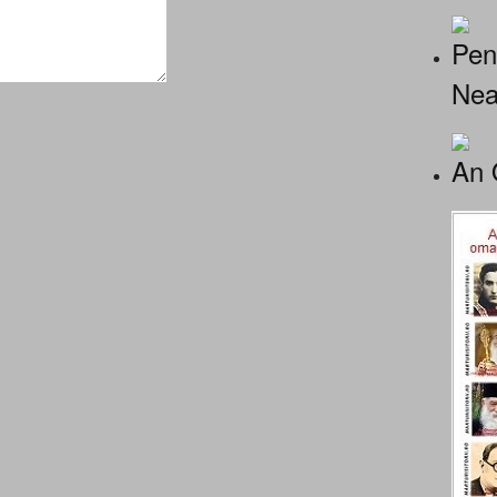
Pen
Nea
An 