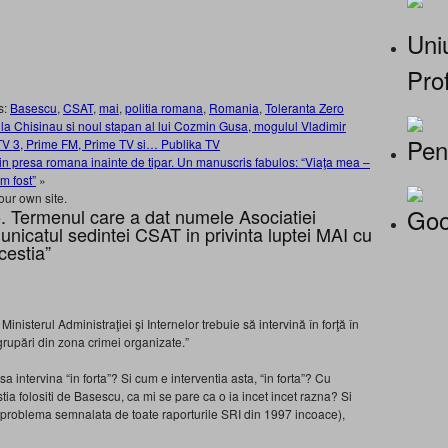
Uniu
Prof
s:
Basescu
,
CSAT
,
mai
,
politia romana
,
Romania
,
Toleranta Zero
e la Chisinau si noul stapan al lui Cozmin Gusa, mogulul Vladimir
Pen
, TV 3, Prime FM, Prime TV si… Publika TV
in presa romana inainte de tipar. Un manuscris fabulos: “Viaţa mea –
m fost”
»
our own site.
Goo
. Termenul care a dat numele Asociatiei
nicatul sedintei CSAT in privinta luptei MAI cu
acestia”
nisterul Administraţiei şi Internelor trebuie să intervină în forţă în
grupări din zona crimei organizate.”
intervina “in forta”? Si cum e interventia asta, “in forta”? Cu
ia folositi de Basescu, ca mi se pare ca o ia incet incet razna? Si
(problema semnalata de toate raporturile SRI din 1997 incoace),