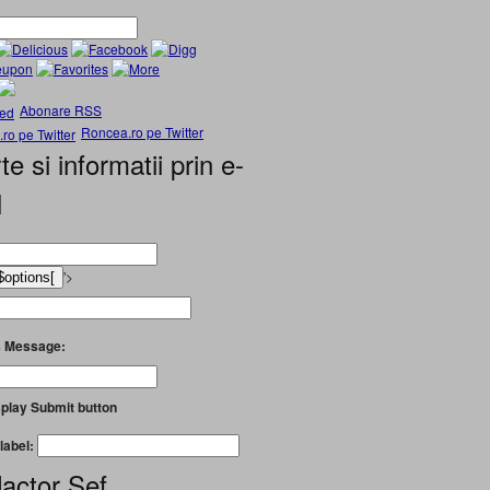
Abonare RSS
Roncea.ro pe Twitter
te si informatii prin e-
l
'>
 Message:
play Submit button
label:
actor Șef