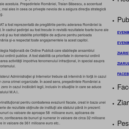
e ale acestuia. Preşedintele României, Traian Băsescu, a accentuat
, mai ales în ceea ce priveşte nevoia de a asigura direcţia strategică
ng.
Publ
T a fost reprezentată de pregătirile pentru aderarea României la
În cadrul şedinţei au fost trecute în revistă rezultatele foarte bune ale
EVENI
ă şi au fost stabilite priorităţile de acţiune pentru perioada
mânia şi-a respectat toate angajamentele la acest capitol.
EVENI
ategia Naţională de Ordine Publică care stabileşte ansamblul
ZIARIS
ordinii publice. A fost stabilită ca prioritate în domeniul ordinii
rea activităţii împotriva fenomenului infracţional, în special asupra
ZIARU
rorismului.
FACE
erul Administraţiei şi Internelor trebuie să intervină în forţă în cazul
in zona crimei organizate. În acest sens, preşedintele României a
Fac
zero în cazul încălcării legii, inclusiv în situaţiile în care se aduce
alului M.A.I..
Ziar
erinstituţional pentru combaterea evaziunii fiscale, creat în baza unei
rie de rezultate obţinute de instituţii ale statului până în prezent:
r bunuri cu valoare de aproape 58 milioane euro, aplicarea de
uro, confiscarea de bunuri şi numerar în valoare de circa 32 milioane
Pes
are în valoare de 361 milioane euro etc..