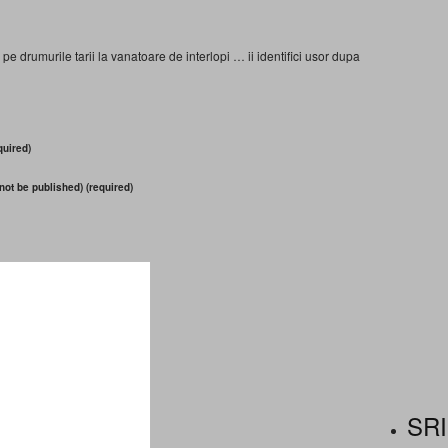
 pe drumurile tarii la vanatoare de interlopi … ii identifici usor dupa
uired)
 not be published) (required)
SRI