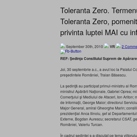
Toleranta Zero. Termenu
Toleranta Zero, pomenit
privinta luptei MAI cu in
September 30th, 2010
VR
2 Comme
REF: Şedinţa Consiliului Suprem de Apărare 
Joi, 30 septembrie a.c., a avut loc la Palatul
preşedintele României, Traian Băsescu.
La şedinţă au participat primul-ministru al Româ
ministrul Apărării Naţionale, Gabriel Oprea; mi
Comerţului şi Mediului de Afaceri, Ion Ariton; m
de Informaţii, George Maior; directorul Servici
Major General, amiral Gheorghe Marin; consilier
prezidenţial Anca Ilinoiu, şef al Departamentului
Externe, Bogdan Aurescu; secretarul CSAT, gen
României, Valeriu Turcan.
În cadrul şedinţei s-a discutat pe tema viitor