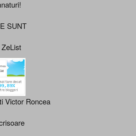
naturi!
NE SUNT
 ZeList
ti Victor Roncea
crisoare