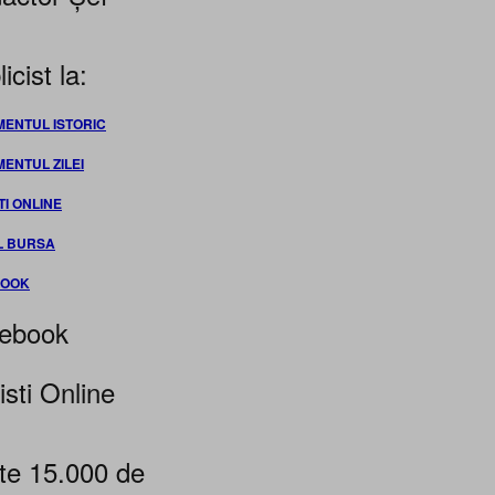
icist la:
MENTUL ISTORIC
MENTUL ZILEI
TI ONLINE
L BURSA
BOOK
ebook
isti Online
te 15.000 de