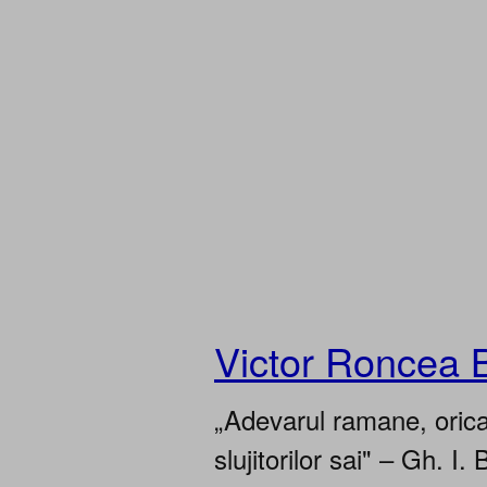
Victor Roncea 
„Adevarul ramane, oricar
slujitorilor sai" – Gh. I. 