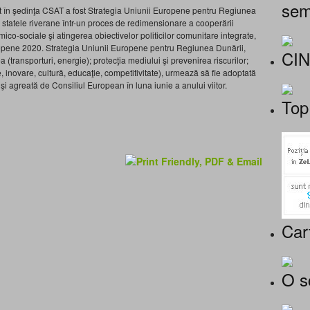
sem
tut în şedinţa CSAT a fost Strategia Uniunii Europene pentru Regiunea
e statele riverane într-un proces de redimensionare a cooperării
ico-sociale şi atingerea obiectivelor politicilor comunitare integrate,
Europene 2020. Strategia Uniunii Europene pentru Regiunea Dunării,
CI
 (transporturi, energie); protecţia mediului şi prevenirea riscurilor;
 inovare, cultură, educaţie, competitivitate), urmează să fie adoptată
 agreată de Consiliul European în luna iunie a anului viitor.
Top
Car
O s