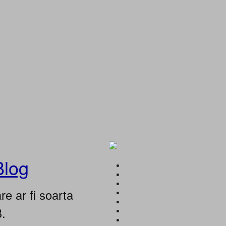
Blog
e ar fi soarta
B.