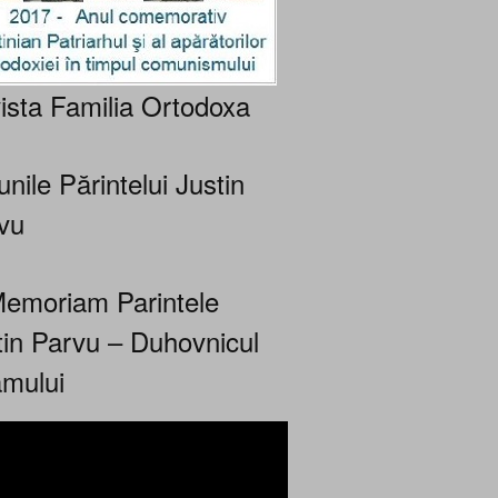
ista Familia Ortodoxa
nile Părintelui Justin
vu
Memoriam Parintele
tin Parvu – Duhovnicul
mului