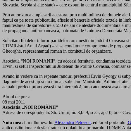
Slovacia, Serbia si alte state) – care expun in centrul municipiului Sf
Prin autorizarea amplasarii acestora, prin multitudinea de drapele ale U
faptul ca pe toate publicatiile, afisele si banerele oficiale textele in
manifestarea de sarbatorire a 550 de ani de atestare documentara a munic
de propaganda antiromaneasca, patronata de Uniunea Democrata Ma
Solicitam filialelor tuturor partidelor romanesti din judetul Covasna 
UDMR-istul Antal Arpad) – si sa condamne componenta de propaganda
Gheorghe, reprezentantul roman in comitetul de organizare.
Asociatia “NOI ROMANII”, cu aceeasi fermitate, condamna totodata si to
Ervin, si seful Inspectoratului Judetean de Politie Covasna, comisar sef
Avand in vedere ca in repetate randuri prefectul Ervin Gyorgy si subpre
flagrante de acest tip si nu numai, solicitam Ministrului Administratiei s
actualul prefect promovează ura interetnică, nu o atenueaza asa cum ar
Biroul de presa
08 mai 2011
Asociatia „NOI ROMÂNII”
Adresa de corespondenta: Str. Unirii, nr. 3,bl.9, sc.G, ap.10, oras 
Nota mea:
Ii multumesc lui
Alexandru Petrescu
, editor al portalului
Gu
anticonstitutionale desfasurate sub obladuirea primarului UDMR Antal A