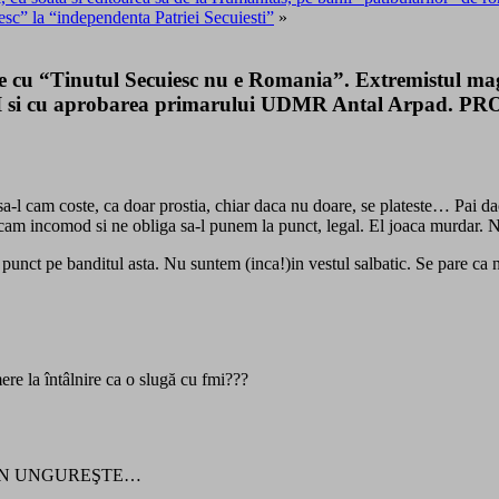
sc” la “independenta Patriei Secuiesti”
»
le cu “Tinutul Secuiesc nu e Romania”. Extremistul mag
MAI si cu aprobarea primarului UDMR Antal Arpad. 
e o sa-l cam coste, ca doar prostia, chiar daca nu doare, se plateste… Pai
 cam incomod si ne obliga sa-l punem la punct, legal. El joaca murdar. 
punct pe banditul asta. Nu suntem (inca!)in vestul salbatic. Se pare c
re la întâlnire ca o slugă cu fmi???
E ÎN UNGUREŞTE…