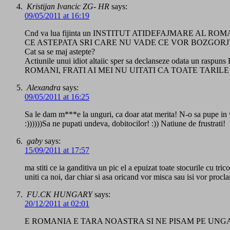
Kristijan Ivancic ZG- HR
says:
09/05/2011 at 16:19
Cnd va lua fijinta un INSTITUT ATIDEFAJMARE AL ROM
CE ASTEPATA SRI CARE NU VADE CE VOR BOZGORJ
Cat sa se maj astepte?
Actiunile unui idiot altaiic sper sa declanseze odata un ra
ROMANI, FRATI AI MEI NU UITATI CA TOATE TARIL
Alexandra
says:
09/05/2011 at 16:25
Sa le dam m***e la unguri, ca doar atat merita! N-o sa pupe in v
:))))))Sa ne pupati undeva, dobitocilor! :)) Natiune de frustrati!
gaby
says:
15/09/2011 at 17:57
ma stiti ce ia ganditiva un pic el a epuizat toate stocurile cu t
uniti ca noi, dar chiar si asa oricand vor misca sau isi vor proc
FU.CK HUNGARY
says:
20/12/2011 at 02:01
E ROMANIA E TARA NOASTRA SI NE PISAM PE UNG