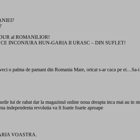
ANIEI?
?
spuns DUR al ROMANILIOR!
E CE INCONJURA HUN-GARIA II URASC – DIN SUFLET!
eci o palma de pamant din Romania Mare, oricat s-ar caca pe ei…Sa-i las
ricourile lui de rahat dar la magazinul online noua dreapta inca mai au in
lama independenta revolutia va fi foarte foarte aproape
ARIA VOASTRA.