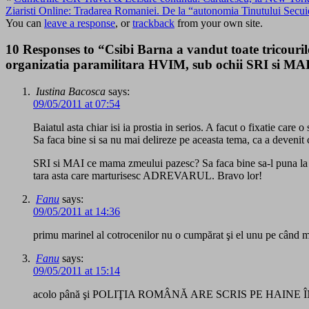
Ziaristi Online: Tradarea Romaniei. De la “autonomia Tinutului Secuie
You can
leave a response
, or
trackback
from your own site.
10 Responses to “Csibi Barna a vandut toate tricouri
organizatia paramilitara HVIM, sub ochii SRI si 
Iustina Bacosca
says:
09/05/2011 at 07:54
Baiatul asta chiar isi ia prostia in serios. A facut o fixatie car
Sa faca bine si sa nu mai delireze pe aceasta tema, ca a devenit
SRI si MAI ce mama zmeului pazesc? Sa faca bine sa-l puna la 
tara asta care marturisesc ADREVARUL. Bravo lor!
Fanu
says:
09/05/2011 at 14:36
primu marinel al cotrocenilor nu o cumpărat şi el unu pe când me
Fanu
says:
09/05/2011 at 15:14
acolo până şi POLIŢIA ROMÂNĂ ARE SCRIS PE HAIN