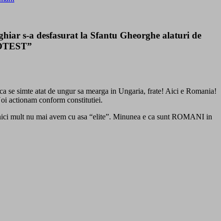
hiar s-a desfasurat la Sfantu Gheorghe alaturi de
PROTEST”
 daca se simte atat de ungur sa mearga in Ungaria, frate! Aici e Romania!
Noi actionam conform constitutiei.
a nici mult nu mai avem cu asa “elite”. Minunea e ca sunt ROMANI in