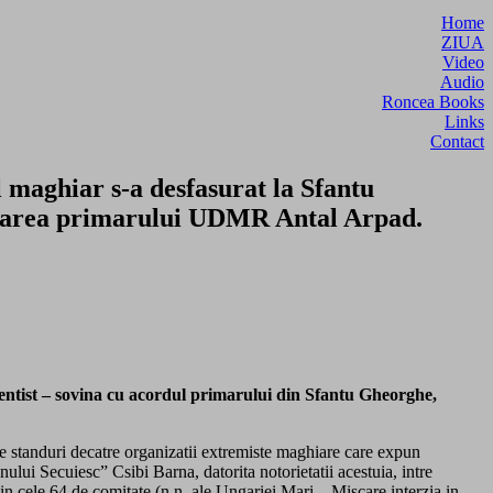
Home
ZIUA
Video
Audio
Roncea Books
Links
Contact
 maghiar s-a desfasurat la Sfantu
robarea primarului UDMR Antal Arpad.
entist – sovina cu acordul primarului din Sfantu Gheorghe,
standuri decatre organizatii extremiste maghiare care expun
ului Secuiesc” Csibi Barna, datorita notorietatii acestuia, intre
in cele 64 de comitate (n.n. ale Ungariei Mari – Miscare interzia in