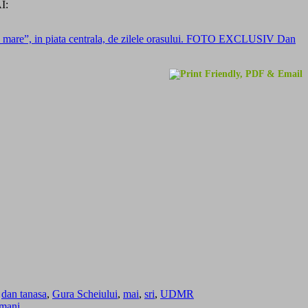
I:
ia mare”, in piata centrala, de zilele orasului. FOTO EXCLUSIV Dan
,
dan tanasa
,
Gura Scheiului
,
mai
,
sri
,
UDMR
omani