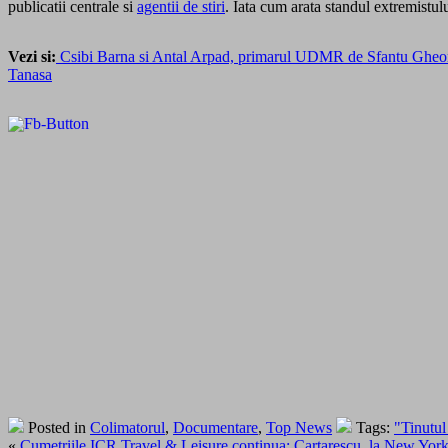
publicatii centrale si
agentii de stiri
. Iata cum arata standul extremistu
Vezi si:
Csibi Barna si Antal Arpad, primarul UDMR de Sfantu Gheorgh
Tanasa
Posted in
Colimatorul
,
Documentare
,
Top News
Tags:
"Tinutul
«
Cumetriile ICR Travel & Leisure continua: Cartarescu, la New York, 