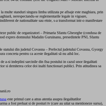
la multe standuri singura limba utilizata pe afisaje este maghiara, prin
 maghiară, nerespectandu-se reglementarile legale in vigoare,
ndiferent de nationalitate sau etnie, s-a transformat intr-o manifestare
imiteze public de organizatori – Primaria Sfantu Gheorghe (condusa de
 mod expres domnului Madalin Guruinanu, presedintele PNL Sfantu
ile statului din judetul Covasna – Prefectul judetului Covasna, Gyorgy
ra concreta pentru ca aceste ilegalitati să nu aibă loc.
-si indeplini sarcinile din fisa postului in cazul unor ilegalitati
ior si demiterea celor doi inalti functionari publici. Prin atitudinea sa
anii.ro
nasa
este primul care a atras atentia asupra ilegalitatilor
a a fost preluat si de posturi tv (care au uitat sa mentioneze sursa),