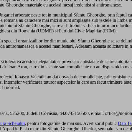
antu Gheorghe materiale cu acelasi mesaj iredentist si antiromanesc.
ngariei arborate peste tot in municipiul Sfantu Gheorghe, prin faptul ca 
 limba romana au caractere mai mici si sunt amplasate sub textele in limba
ipiului Sfantu Gheorghe, care ar fi trebuit sa fie a tuturor locuitorilor i
ghiara din Romania (UDMR) si Partidul Civic Maghiar (PCM).
si in special organizatiilor lor din municipiul Sfantu Gheorghe sa se del
 antiromaneasca a acestei manifestari. Adresam aceasta solicitare in
lerarea acestor nelegalitati si provocari antistatale de catre autoritat
 dr. Ioan Aron, care din lasitate sau complicitate nu au dispus nicio masu
fectul Ionascu Valentin au dat dovada de complicitate, prin omisiunea de a
i Internelor verificarea tuturor aspectelor la care am facut trimitere anter
 fi normal.
Covasna, 525200, Judetul Covasna, tel.0743150500, e-mail: office@noirom
ra Scheiului
, pentru fotografiile de mai sus. Avertizorul public
Dan Ta
rpad in Piata mare din Sfantu Gheorghe. Ulterior, semnalul sau de alarm