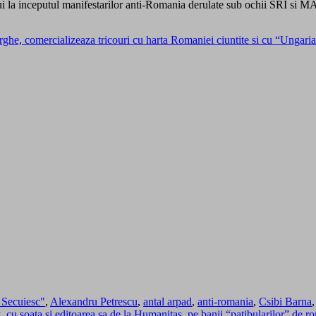
lui la inceputul manifestarilor anti-Romania derulate sub ochii SRI si MA
e, comercializeaza tricouri cu harta Romaniei ciuntite si cu “Ungar
 Secuiesc"
,
Alexandru Petrescu
,
antal arpad
,
anti-romania
,
Csibi Barna
cu soata si editoarea sa de la Humanitas, pe banii “patibularilor” de r