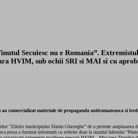
Tinutul Secuiesc nu e Romania”. Extremistul
tara HVIM, sub ochii SRI si MAI si cu ap
) au comercializat materiale de propaganda antiromaneasca si ired
r “Zilelor municipiului Sfantu Gheorghe” de a permite amplasarea de 
 presa a furnizat informatii cu referire doar la standul liderului “Pluton
altor organizatii extremiste maghiare precum HVIM – Miscarea Tinerilor d