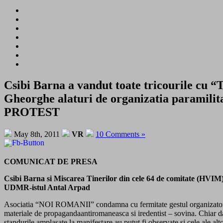
Csibi Barna a vandut toate tricourile cu “
Gheorghe alaturi de organizatia paramili
PROTEST
May 8th, 2011
VR
10 Comments »
COMUNICAT DE PRESA
Csibi Barna si Miscarea Tinerilor din cele 64 de comitate (HVIM
UDMR-istul Antal Arpad
Asociatia “NOI ROMANII” condamna cu fermitate gestul organizatorilo
materiale de propagandaantiromaneasca si iredentist – sovina. Chiar daca
standurile amplasate la manifestare au putut fi observate si cele ale 