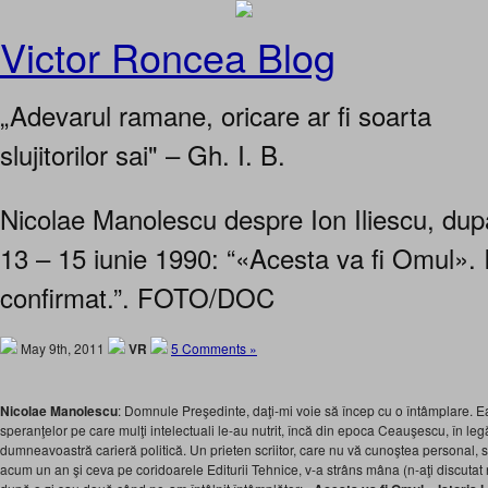
Victor Roncea Blog
„Adevarul ramane, oricare ar fi soarta
slujitorilor sai" – Gh. I. B.
Nicolae Manolescu despre Ion Iliescu, dup
13 – 15 iunie 1990: “«Acesta va fi Omul». I
confirmat.”. FOTO/DOC
May 9th, 2011
VR
5 Comments »
Nicolae Manolescu
: Domnule Preşedinte, daţi-mi voie să încep cu o întâmplare. Ea
speranţelor pe care mulţi intelectuali le-au nutrit, încă din epoca Ceauşescu, în le
dumneavoastră carieră politică. Un prieten scriitor, care nu vă cunoştea personal, 
acum un an şi ceva pe coridoarele Editurii Tehnice, v-a strâns mâna (n-aţi discutat 