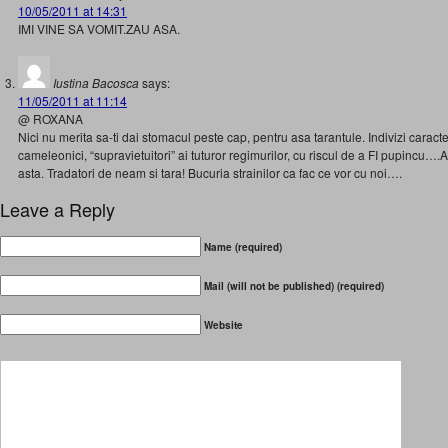
10/05/2011 at 14:31
IMI VINE SA VOMIT.ZAU ASA.
Iustina Bacosca
says:
11/05/2011 at 11:14
@ ROXANA
Nici nu merita sa-ti dai stomacul peste cap, pentru asa tarantule. Indivizi caract
cameleonici, “supravietuitori” ai tuturor regimurilor, cu riscul de a FI pupincu….
asta. Tradatori de neam si tara! Bucuria strainilor ca fac ce vor cu noi….
Leave a Reply
Name (required)
Mail (will not be published) (required)
Website