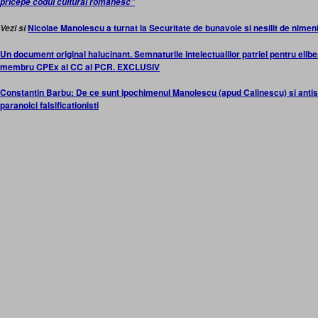
pricepe codul cultural romanesc”
Nicolae Manolescu a turnat la Securitate de bunavoie si nesilit de nimen
Vezi si
Un document original halucinant. Semnaturile intelectualilor patriei pentru eli
membru CPEx al CC al PCR. EXCLUSIV
Constantin Barbu: De ce sunt ipochimenul Manolescu (apud Calinescu) si antis
paranoici falsificationisti