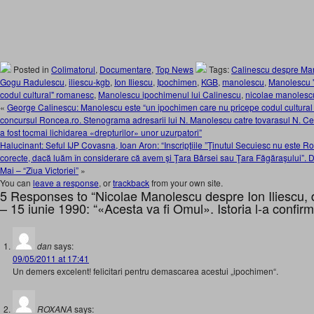
Posted in
Colimatorul
,
Documentare
,
Top News
Tags:
Calinescu despre Ma
Gogu Radulescu
,
iliescu-kgb
,
Ion Iliescu
,
Ipochimen
,
KGB
,
manolescu
,
Manolescu "
codul cultural" romanesc
,
Manolescu ipochimenul lui Calinescu
,
nicolae manolesc
«
George Calinescu: Manolescu este “un ipochimen care nu pricepe codul cultural 
concursul Roncea.ro. Stenograma adresarii lui N. Manolescu catre tovarasul N. C
a fost tocmai lichidarea «drepturilor» unor uzurpatori”
Halucinant: Seful IJP Covasna, Ioan Aron: “Inscripţiile ”Ţinutul Secuiesc nu este Ro
corecte, dacă luăm în considerare că avem şi Ţara Bârsei sau Ţara Făgăraşului”. De
Mai – “Ziua Victoriei”
»
You can
leave a response
, or
trackback
from your own site.
5 Responses to “Nicolae Manolescu despre Ion Iliescu, 
– 15 iunie 1990: “«Acesta va fi Omul». Istoria l-a confi
dan
says:
09/05/2011 at 17:41
Un demers excelent! felicitari pentru demascarea acestui „ipochimen“.
ROXANA
says: