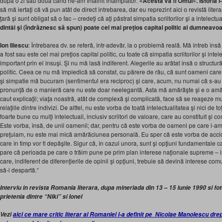
după o zi sau două când ne-am întâlnit întâmplător:
«Acesta va fi Omul». Istoria l
să mă iertaţi că vă pun atât de direct întrebarea, dar eu reprezint aici o revistă litera
ţară şi sunt obligat să o fac – credeţi că aţi păstrat simpatia scriitorilor şi a intelectual
dintâi şi (îndrăznesc să spun) poate cel mai preţios capital politic al dumneavo
Ion Iliescu
: Întrebarea dv. se referă, într-adevăr, la o problemă reală. Mă întreb în
a fost sau este cel mai preţios capital politic, cu toate că simpatia scriitorilor şi inte
important prin el însuşi. Şi nu mă lasă indiferent. Alegerile au arătat însă o structură 
politic. Ceea ce nu mă împiedică să constat, cu părere de rău, că sunt oameni car
şi simpatie mă bucuram (sentimentul era reciproc) şi care, acum, nu numai că s-au 
pronunţă de o manieră care nu este doar neelegantă. Asta mă amărăşte şi e o am
caut explicaţii; viaţa noastră, atât de complexă şi complicată, face să se reaşeze multe
relaţiile dintre indivizi. De altfel, nu este vorba de toată intelectualitatea şi nici de toţ
foarte bune cu mulţi intelectuali, inclusiv scriitori de valoare, care au constituit şi c
Este vorba, însă, de unii oamenii; dar, pentru că este vorba de oameni pe care i-am 
preţuiam, nu este mai mică amărăciunea personală. Eu sper că este vorba de accid
care în timp vor fi depăşite. Sigur că, în cazul unora, sunt şi opţiuni fundamentale
pare că perioada pe care o trăim pune pe prim plan interese naţionale supreme – int
care, indiferent de diferenţierile de opinii şi opţiuni, trebuie să devină interese 
să-i despartă.“
Interviu in revista Romania literara, dupa mineriada din 13 – 15 iunie 199
0 si f
prietenia dintre “Niki” si Ionel
Vezi
aici ce mare critic literar al Romaniei l-a definit pe Nicolae Manolescu dr