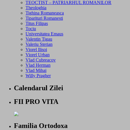
TEOCTIST – PATRIARHUL ROMANILOR
Theologhia
Tighina Romaneasca
Tiparituri Romanesti
Titus Filipas
Tociu
Universitatea Emaus
Valentin Tigau
Valeriu Sterian
Viorel Ilisoi
Viorel Urban
Vlad Cubreacov
Vlad Herman
Vlad Mihai
Willy Pragher
Calendarul Zilei
FII PRO VITA
Familia Ortodoxa