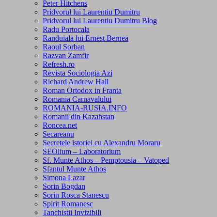
Peter Hitchens
Pridvorul lui Laurentiu Dumitru
Pridvorul lui Laurentiu Dumitru Blog
Radu Portocala
Randuiala lui Ernest Bernea
Raoul Sorban
Razvan Zamfir
Refresh.ro
Revista Sociologia Azi
Richard Andrew Hall
Roman Ortodox in Franta
Romania Carnavalului
ROMANIA-RUSIA.INFO
Romanii din Kazahstan
Roncea.net
Secareanu
Secretele istoriei cu Alexandru Moraru
SEOlium – Laboratorium
Sf. Munte Athos – Pemptousia – Vatoped
Sfantul Munte Athos
Simona Lazar
Sorin Bogdan
Sorin Rosca Stanescu
Spirit Romanesc
Tanchistii Invizibili