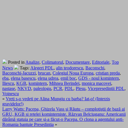
Posted in
Analize
,
Colimatorul
,
Documentare
,
Editoriale
,
Top
News
Tags:
Alegeri PDL
,
alin teodorescu
,
Baconschi
,
Baconschi-Jacuzzi
,
brucan
,
Colegiul Noua Europa
,
cristian preda
,
eba
,
elena basescu
,
elena udrea
,
emil boc
,
GDS - noul komintern
,
Iliescu
,
KGB
,
komintern
,
Mihnea Berindei
,
monica macovei
,
nastase
,
NKVD
,
paleologu
,
PCR
,
PDL
,
Plesu
,
Vicepresedintii PDL
,
Voinescu
«
Vreti s-o vedeti pe Alina Mungiu cu barba? Iat-o! (Interzis
gravidelor!)
Larry Watts: Pacepa, Ghizela Vass şi Răutu – complotiştii de bază ai
GRU, KGB si retelei kominterniste. Răzvan Belciuganu: Americanii
dărâmă statuia pe care şi-a făcut-o Pacepa. O clona a agentului anti-
Romania bantuie Presedintia
»