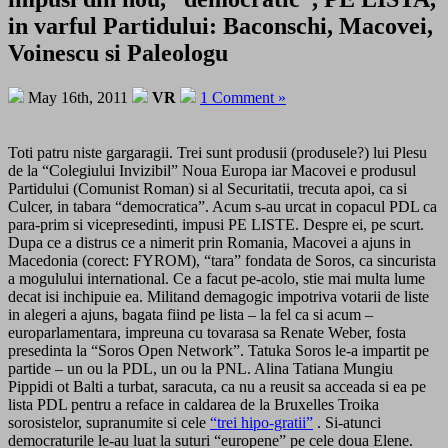
in varful Partidului: Baconschi, Macovei,
Voinescu si Paleologu
May 16th, 2011
VR
1 Comment »
Toti patru niste gargaragii. Trei sunt produsii (produsele?) lui Plesu
de la “Colegiului Invizibil” Noua Europa iar Macovei e produsul
Partidului (Comunist Roman) si al Securitatii, trecuta apoi, ca si
Culcer, in tabara “democratica”. Acum s-au urcat in copacul PDL ca
para-prim si vicepresedinti, impusi PE LISTE. Despre ei, pe scurt.
Dupa ce a distrus ce a nimerit prin Romania, Macovei a ajuns in
Macedonia (corect: FYROM), “tara” fondata de Soros, ca sincurista
a mogulului international. Ce a facut pe-acolo, stie mai multa lume
decat isi inchipuie ea. Militand demagogic impotriva votarii de liste
in alegeri a ajuns, bagata fiind pe lista – la fel ca si acum –
europarlamentara, impreuna cu tovarasa sa Renate Weber, fosta
presedinta la “Soros Open Network”. Tatuka Soros le-a impartit pe
partide – un ou la PDL, un ou la PNL. Alina Tatiana Mungiu
Pippidi ot Balti a turbat, saracuta, ca nu a reusit sa acceada si ea pe
lista PDL pentru a reface in caldarea de la Bruxelles Troika
sorosistelor, supranumite si cele
“trei hipo-gratii”
. Si-atunci
democraturile le-au luat la suturi “europene” pe cele doua Elene.