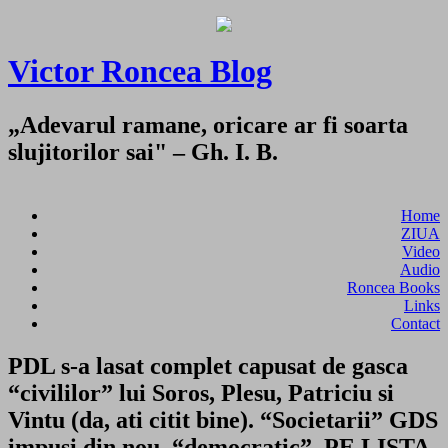
Victor Roncea Blog
„Adevarul ramane, oricare ar fi soarta
slujitorilor sai" – Gh. I. B.
Home
ZIUA
Video
Audio
Roncea Books
Links
Contact
PDL s-a lasat complet capusat de gasca
“civililor” lui Soros, Plesu, Patriciu si
Vintu (da, ati citit bine). “Societarii” GDS
impusi din nou, “democratic”, PE LISTA,