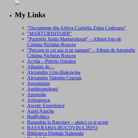
My Links
"Documente din Arhiva Corneliu Zelea Codreanu"
"MARTURISITORII"
"Parintele Justin Marturisitorul" – Album foto de
Cristina Nichitus Roncea
"Precum in cer asa si pe pamant" – Album de fotografie
Cristina Nichitus Roncea
Acvila – Pelerin Ortodox
Albastru de…
Alexandru Ursu-Bukowina
Alexandru Valentin Craciun
Anomismia
Antideontologu'
Apostolia
Artizanescu
Ascetic Experience
Aurel Agache
BadPolitics
Basarabia la Rascruce – atunci ca si acum
BASARABIA-BUCOVINA.INFO
Biblioteca Digitala Nationala