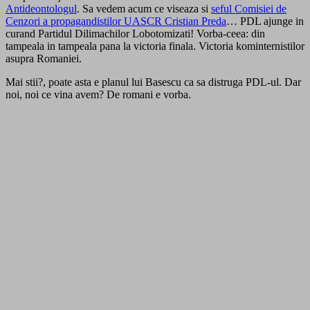
Antideontologul
. Sa vedem acum ce viseaza si
seful Comisiei de
Cenzori a propagandistilor UASCR Cristian Preda
… PDL ajunge in
curand Partidul Dilimachilor Lobotomizati! Vorba-ceea: din
tampeala in tampeala pana la victoria finala. Victoria kominternistilor
asupra Romaniei.
Mai stii?, poate asta e planul lui Basescu ca sa distruga PDL-ul. Dar
noi, noi ce vina avem? De romani e vorba.