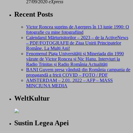
27/09/2020
eXpress
Recent Posts
Victor Roncea suprins de Agerpres în 13 iunie 1990: O
fotografie cu mine fotografiind
Calendarul Mărturisitorilor – 2023 – de la ActiveNews
– PDF/FOTOGRAFII de Ziua Unirii Principatelor
Române. La Mulți Ani!
Fenomenul Piața Universității și Mineriada din 1990
văzute de Victor Roncea și Nic Hanu. Interviuri la
Radio Trinitas și Radio România Actualități
BANI Guvern presa vândută din România campania de
propagandă a fricii COVID – FOTO / PDF
AMSTERDAM – 2.01. 2022 – AFP – MASS
MINCIUNA MEDIA
WeltKultur
Sustin Legea Apei