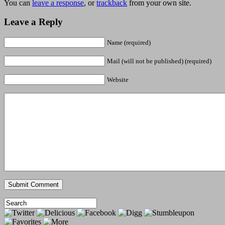
You can
leave a response
, or
trackback
from your own site.
Leave a Reply
Name (required)
Mail (will not be published) (required)
Website