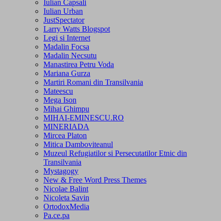
Iulian Capsali
Iulian Urban
JustSpectator
Larry Watts Blogspot
Legi si Internet
Madalin Focsa
Madalin Necsutu
Manastirea Petru Voda
Mariana Gurza
Martiri Romani din Transilvania
Mateescu
Mega Ison
Mihai Ghimpu
MIHAI-EMINESCU.RO
MINERIADA
Mircea Platon
Mitica Damboviteanul
Muzeul Refugiatilor si Persecutatilor Etnic din
Transilvania
Mystagogy
New & Free Word Press Themes
Nicolae Balint
Nicoleta Savin
OrtodoxMedia
Pa.ce.pa