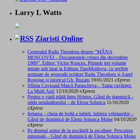
Larry L Watts
Ziaristi Online
Generalul Radu Theodoru despre “MÂNA
MOSCOVEI – Documentele crimei din decembrie
1989”. Editor: Victor Roncea. Primele trei volume
intrate sub tipar la Editura TipoMoldova, cu prefețe
semnate de generalii scriitori Radu Theodoru și Aurel
Rogojan și istoricul Gh. Buzatu
19/01/2021
eXpress
Sfânta Cuvioasă Maică Parascheva – Taina cuviinței.
La Mulți Ani!
12/10/2020
eXpress
Pentru o viață trăită întru Hristos. Gând de duminică –
pilda semănătorului – de Elena Solunca
11/10/2020
eXpress
Iertarea – cheia de boltă a iubirii. Iubirea vrăjmașilor –
Gând de duminică de Elena Solunca Moise
04/10/2020
eXpress
Pe drumul suitor de la pocăință la ascultare. Pescuirea
minunată – Gând de duminică de Elena Solunca Moise