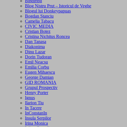
Bindiribli
Blog Nistru Prut – Istoricul de Veghe
Blogul lui Donkeypapuas
Bogdan Stanciu
Camelia Tabacu
CIVIC MEDIA
Cristian Botez
Cristina Nichitus Roncea
Dan Tanasa
Diakonima
Dinu Lazar
Dorin Tudoran
Emil Neacsu
Emilia Corbu
Eugen Mihaescu
George Damian
GID ROMANIA
Grupul Prospectiv
Henry Porter
Ignus
Ilarion Tiu
In Tacere
InConstanIn
Insula Serpilor
Irina Monica