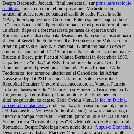
Despre Baconschi-Jacuzzi, “finul intelectual” sur-
prins intre teologie
si clitoris
, cred ca nu mai trebuie spus nimic. Vorbeste singur,
saracul; al treilea rebut pe banda al scolii de cadre Plesu la sefia
MAE, dupa Ungureanu si Cioroianu. Putem spune cu siguranta ca
in “epoca Baconschi” diplomatia romana a fost pusa la formol, intr-
un sfarsit, dupa ce a fost masacrata pe masa de operatie unde
Romania zace la discretia pataplesusmanenilor si sub ochisorul maro
si atent al Serviciului de Informatii al Extraterestrilor. Voinescu, un
stralucit gurist, si el, acolo, si cam atat. Ultimii trei mai au ceva in
comun: toti sunt membri GDS, organizatia kominternista fondata de
Brucan si Iliescu prin Plesu si Mihnea Berindei in decembrie 1989,
ca partener de “dialog” al FSN. Primul presedinte al GDS a fost
simultan si primul presedinte al Fundatiei Soros Romania: Alin
Teodorescu, fost turnator, ulterior sef al Cancelariei lui Adrian
Nastase si deputat PSD in ciuda colaborarii sale cu securitatea
Republicii Populare Ungare si cea succesoare ei. Vintu si Patriciu.
Tribunii “basescanistilor” Baconschi si Voinescu, Tismaneanu si T.
Ungureanu (alt euro-listac), si-au umplut gurile bine-mersi de la
slitul mogulasului cu catuse, Sorin Ovidiu Vintu, la
Idei in Dialog,
sub sefia lui Patapievici
, unde erau bagati in seama, regulat, si primii
doi. Baconschi si Voinescu (ultimul si acum) nu s-au jenat sa traga
direct din pompa “odiosului” Patriciu, patronul lui Plesu, la Dilema
Veche, parte a “Trustului de presa” KazMunaiGaz (ex-Rompetrolul
Romaniei). Despre Paleologu n-am nimic de zis.
A spus-o Boanchis
.
Despre curajoasa listaca Macovei Monica Luiza a scris mai multe