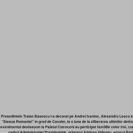
Presedintele Traian Basescu i-a decorat pe Andrei Ivantoc, Alexandru Lesco s
“Steaua Romaniei” in grad de Cavaler, la o luna de la eliberarea ultimilor detinu
evenimentul desfasurat la Palatul Cotroceni au participat familiile celor trei, cons
cadrul Administratiei Prezidentiale, primarul Adriean Videanu, actorul Ra