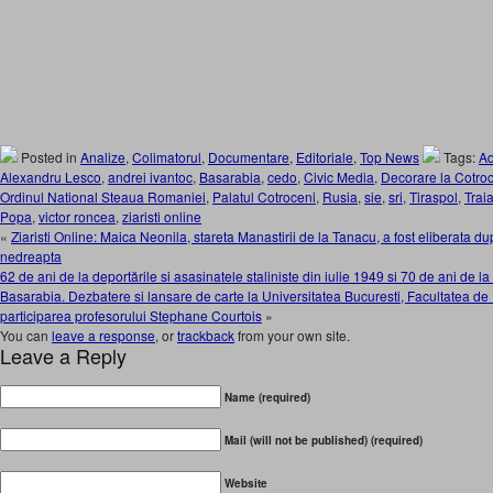
Posted in
Analize
,
Colimatorul
,
Documentare
,
Editoriale
,
Top News
Tags:
Ad
Alexandru Lesco
,
andrei ivantoc
,
Basarabia
,
cedo
,
Civic Media
,
Decorare la Cotro
Ordinul National Steaua Romaniei
,
Palatul Cotroceni
,
Rusia
,
sie
,
sri
,
Tiraspol
,
Trai
Popa
,
victor roncea
,
ziaristi online
«
Ziaristi Online: Maica Neonila, stareta Manastirii de la Tanacu, a fost eliberata du
nedreapta
62 de ani de la deportările si asasinatele staliniste din iulie 1949 si 70 de ani de l
Basarabia. Dezbatere si lansare de carte la Universitatea Bucuresti, Facultatea de D
participarea profesorului Stephane Courtois
»
You can
leave a response
, or
trackback
from your own site.
Leave a Reply
Name (required)
Mail (will not be published) (required)
Website