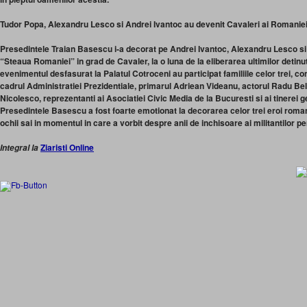
Tudor Popa, Alexandru Lesco si Andrei Ivantoc au devenit Cavaleri ai Romanie
Presedintele Traian Basescu i-a decorat pe Andrei Ivantoc, Alexandru Lesco si
“Steaua Romaniei” in grad de Cavaler, la o luna de la eliberarea ultimilor detinut
evenimentul desfasurat la Palatul Cotroceni au participat familiile celor trei, cons
cadrul Administratiei Prezidentiale, primarul Adriean Videanu, actorul Radu Be
Nicolesco, reprezentanti ai Asociatiei Civic Media de la Bucuresti si ai tinerei g
Presedintele Basescu a fost foarte emotionat la decorarea celor trei eroi roma
ochii sai in momentul in care a vorbit despre anii de inchisoare ai militantilor 
Ziaristi Online
Integral la