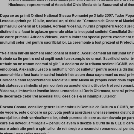
Nicolesco, reprezentanti ai Asociatiei Civic Media de la Bucuresti si ai tine
Dupa ce au primit Ordinul National Steaua Romaniei pe 3 iulie 2007, Tudor Popa
Lesco au primit pe 12 iulie, acelasi an, si titlul de “Cetatean de Onoare al Municip
primarului general al Capitalei, Adriean Videanu, in urma propunerii Asociatiei
distinctii s-a facut in aplauze generale chiar la inceputul sedintei Consiliului Ge
de catre primarul Adriean Videanu, care a imbracat special pentru eveniment esa
multumit celor trei pentru sacrificiul lor. La ceremonie a fost prezent si Prefectu
“Ne aflam intr-un moment emotionant si istoric. Acesti oameni au infruntat un r
trebuie sa fie pentru noi si copiii nostri un exemplu de urmat. Sacrificiul celor
trebuie sa ne tratam neamul si glia”, a declarat de la tribuna sedintei CGMB, con
emotionat, Alexandru Lesco a multumit “din tot sufletul” pentru aceasta distin
acestui titlu a fost luata in cadrul intalnirii de acum doua saptamani cu noul pri
Chirtoaca cand reprezentantii Asociatiei Civic Media au propus celor doua cap
infratateasca simbolic si prin conferirea acestei distinctii celor trei eroi romani
Videanu, a imbratisat imediat ideea urmand ca si Dorin Chirtoaca, tanarul prima
le decerneze celor trei aceelasi titlu, ceea ce s-a si intamplat ulterior.
Roxana Cosma, consilier general si membru in Comisia de Cultura a CGMB, ne-
de vedere, este o onoare sa pot vota pentru acordarea unei asemenea distinctii 
curajul lor, admir verticalitatea lor, admir puterea de care au dat dovada pe par
care s-a dovedit a fi ilegala – pentru ca avem o decizie a Curtii de la CEDO car
mare admiratie pentru spiritul lor de reintregire a neamului romanesc, si pentru
in pieptul oamenilor acestia.”