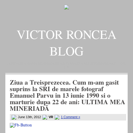
VICTOR RONCEA
BLOG
„ADEVARUL RAMANE, ORICARE AR FI SOARTA SLUJITORILOR SAI" – GH.
I. B.
Ziua a Treisprezecea. Cum m-am gasit
suprins la SRI de marele fotograf
Emanuel Parvu in 13 iunie 1990 si o
marturie dupa 22 de ani: ULTIMA MEA
MINERIADĂ
June 13th, 2012
VR
1 Comment »