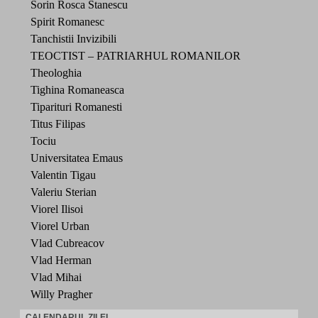
Sorin Rosca Stanescu
Spirit Romanesc
Tanchistii Invizibili
TEOCTIST – PATRIARHUL ROMANILOR
Theologhia
Tighina Romaneasca
Tiparituri Romanesti
Titus Filipas
Tociu
Universitatea Emaus
Valentin Tigau
Valeriu Sterian
Viorel Ilisoi
Viorel Urban
Vlad Cubreacov
Vlad Herman
Vlad Mihai
Willy Pragher
CALENDARUL ZILEI