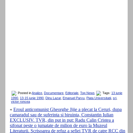
Posted in
Analize
,
Documentare
,
Editoriale
,
Top News
Tags:
13 iunie
1990
,
13-15 iunie 1990
,
Dinu Lazar
,
Emanuel Parvu
,
Piata Universitatii
,
sri
,
victor roncea
«
Eroul anticomunist Gheorghe Jijie a plecat la Ceruri, dupa
camaradul sau de suferinta si biruinta, Constantin Iulian
EXCLUSIV. TVR, din put in put: Radu Calin Cristea a
sifonat peste o jumatate de milion de euro la Muzeul
Literaturii. Scrisoarea de refuz a sefiei TVR de catre RCC din