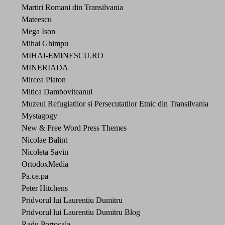
Martiri Romani din Transilvania
Mateescu
Mega Ison
Mihai Ghimpu
MIHAI-EMINESCU.RO
MINERIADA
Mircea Platon
Mitica Damboviteanul
Muzeul Refugiatilor si Persecutatilor Etnic din Transilvania
Mystagogy
New & Free Word Press Themes
Nicolae Balint
Nicoleta Savin
OrtodoxMedia
Pa.ce.pa
Peter Hitchens
Pridvorul lui Laurentiu Dumitru
Pridvorul lui Laurentiu Dumitru Blog
Radu Portocala