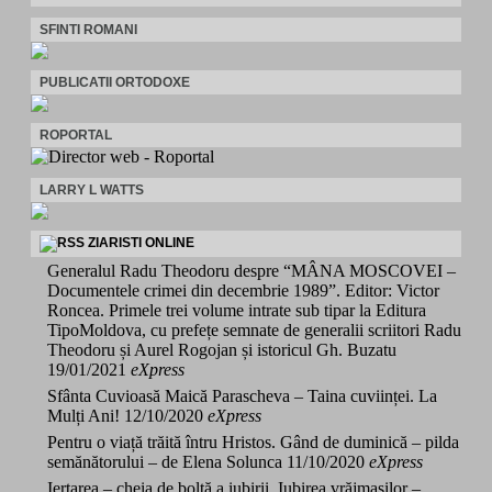
SFINTI ROMANI
PUBLICATII ORTODOXE
ROPORTAL
LARRY L WATTS
ZIARISTI ONLINE
Generalul Radu Theodoru despre “MÂNA MOSCOVEI –
Documentele crimei din decembrie 1989”. Editor: Victor
Roncea. Primele trei volume intrate sub tipar la Editura
TipoMoldova, cu prefețe semnate de generalii scriitori Radu
Theodoru și Aurel Rogojan și istoricul Gh. Buzatu
19/01/2021
eXpress
Sfânta Cuvioasă Maică Parascheva – Taina cuviinței. La
Mulți Ani!
12/10/2020
eXpress
Pentru o viață trăită întru Hristos. Gând de duminică – pilda
semănătorului – de Elena Solunca
11/10/2020
eXpress
Iertarea – cheia de boltă a iubirii. Iubirea vrăjmașilor –