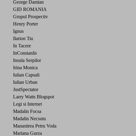
George Damian
GID ROMANIA
Grupul Prospectiv
Henry Porter
Ignus
Ilarion Tiu
In Tacere
InConstanIn
Insula Serpilor
Irina Monica
Iulian Capsali
Iulian Urban
JustSpectator
Larry Watts Blogspot
Legi si Internet
Madalin Focsa
Madalin Necsutu
Manastirea Petru Voda
Mariana Gurza