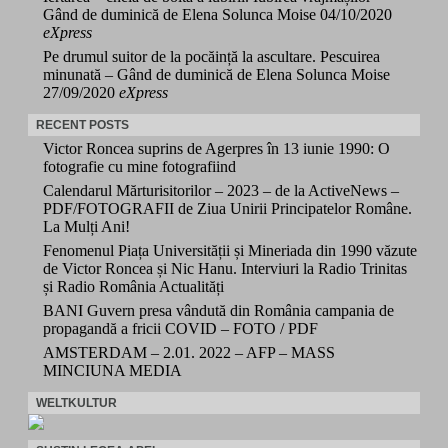
Gând de duminică de Elena Solunca Moise
04/10/2020
eXpress
Pe drumul suitor de la pocăință la ascultare. Pescuirea
minunată – Gând de duminică de Elena Solunca Moise
27/09/2020
eXpress
RECENT POSTS
Victor Roncea suprins de Agerpres în 13 iunie 1990: O
fotografie cu mine fotografiind
Calendarul Mărturisitorilor – 2023 – de la ActiveNews –
PDF/FOTOGRAFII de Ziua Unirii Principatelor Române.
La Mulți Ani!
Fenomenul Piața Universității și Mineriada din 1990 văzute
de Victor Roncea și Nic Hanu. Interviuri la Radio Trinitas
și Radio România Actualități
BANI Guvern presa vândută din România campania de
propagandă a fricii COVID – FOTO / PDF
AMSTERDAM – 2.01. 2022 – AFP – MASS
MINCIUNA MEDIA
WELTKULTUR