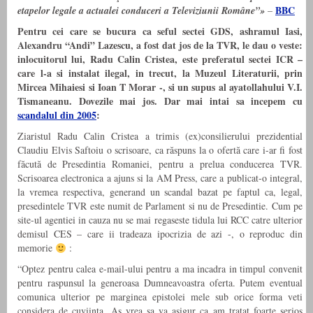
BBC
etapelor legale a actualei conduceri a Televiziunii Române”»
–
Pentru cei care se bucura ca seful sectei GDS, ashramul Iasi,
Alexandru “Andi” Lazescu, a fost dat jos de la TVR, le dau o veste:
inlocuitorul lui, Radu Calin Cristea, este preferatul sectei ICR –
care l-a si instalat ilegal, in trecut, la Muzeul Literaturii, prin
Mircea Mihaiesi si Ioan T Morar -, si un supus al ayatollahului V.I.
Tismaneanu. Dovezile mai jos. Dar mai intai sa incepem cu
scandalul din 2005
:
Ziaristul Radu Calin Cristea a trimis (ex)consilierului prezidential
Claudiu Elvis Saftoiu o scrisoare, ca răspuns la o ofertă care i-ar fi fost
făcută de Presedintia Romaniei, pentru a prelua conducerea TVR.
Scrisoarea electronica a ajuns si la AM Press, care a publicat-o integral,
la vremea respectiva, generand un scandal bazat pe faptul ca, legal,
presedintele TVR este numit de Parlament si nu de Presedintie. Cum pe
site-ul agentiei in cauza nu se mai regaseste tidula lui RCC catre ulterior
demisul CES – care ii tradeaza ipocrizia de azi -, o reproduc din
memorie
:
“Optez pentru calea e-mail-ului pentru a ma incadra in timpul convenit
pentru raspunsul la generoasa Dumneavoastra oferta. Putem eventual
comunica ulterior pe marginea epistolei mele sub orice forma veti
considera de cuviinta. As vrea sa va asigur ca am tratat foarte serios