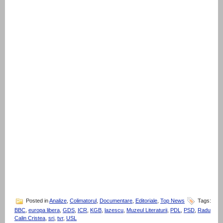
Posted in
Analize
,
Colimatorul
,
Documentare
,
Editoriale
,
Top News
Tags:
BBC
,
europa libera
,
GDS
,
ICR
,
KGB
,
lazescu
,
Muzeul Literaturii
,
PDL
,
PSD
,
Radu
Calin Cristea
,
sri
,
tvr
,
USL