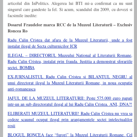
articolul din InPolitics. Alegerea lui BTI mi-a confirmat ca nu sunt
singurul care gandeste la fel. Si acum, scandalul din 2009, cu dovezi si
facsimile inedite:
Dosarul Fraudelor marca RCC de la Muzeul Literaturii – Exclusiv
Roncea Ro
Radu Calin Cristea dat afara de la Muzeul Literaturii, unde a fost
instalat ilegal de Secta culturnicilor ICR
ILEGAL – DIRECTORUL Muzeului National al Literaturii Romane,
Radu Calin Cristea, instalat prin frauda. Justitia a demonstrat sforariile
sectei. BOMBA
EX-JURNALISTUL Radu Calin Cristea si BILANTUL NEGRU al
unui directorat ilegal la Muzeul Literaturii Romane, in noua ocupatie
anti-romaneasca
JAFUL DE LA MUZEUL LITERATURII: Peste 575.000 euro papati
intr-un an sub directoratul ilegal al lui Radu Calin Cristea. ANI, DNA?!
ELIBERATI MUZEUL LITERATURII! Radu Calin Cristea nu vrea sa
cedeze scaunul ocupat ilegal prin aranjamentele sectei intelectualilor
rosii
BLOGUL RONCEA face “furori” la Muzeul Literaturii Romane. Cel