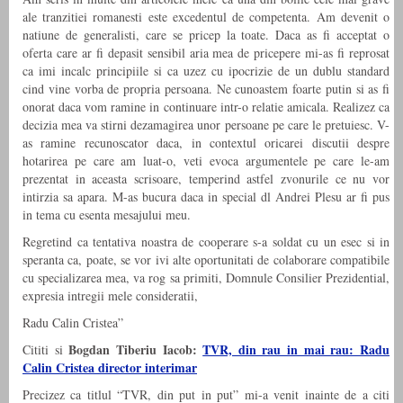
ale tranzitiei romanesti este excedentul de competenta. Am devenit o
natiune de generalisti, care se pricep la toate. Daca as fi acceptat o
oferta care ar fi depasit sensibil aria mea de pricepere mi-as fi reprosat
ca imi incalc principiile si ca uzez cu ipocrizie de un dublu standard
cind vine vorba de propria persoana. Ne cunoastem foarte putin si as fi
o­norat daca vom ramine in continuare intr-o relatie amicala. Realizez ca
decizia mea va stirni dezamagirea unor persoane pe care le pretuiesc. V-
as ramine recunoscator daca, in contextul oricarei discutii despre
hotarirea pe care am luat-o, veti evoca argumentele pe care le-am
prezentat in aceasta scrisoare, temperind astfel zvonurile ce nu vor
intirzia sa apara. M-as bucura daca in special dl Andrei Plesu ar fi pus
in tema cu esenta mesajului meu.
Regretind ca tentativa noastra de cooperare s-a soldat cu un esec si in
speranta ca, poate, se vor ivi alte oportunitati de colaborare compatibile
cu specializarea mea, va rog sa primiti, Domnule Consilier Prezidential,
expresia intregii mele consideratii,
Radu Calin Cristea”
Bogdan Tiberiu Iacob:
TVR, din rau in mai rau: Radu
Cititi si
Calin Cristea director interimar
Precizez ca titlul “TVR, din put in put” mi-a venit inainte de a citi