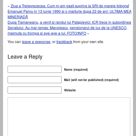
«
Ziua a Treisprezecea. Cum m-am gasit suprins la SRI de marele fotograf
Emanuel Parvu in 13 iunie 1990 si o marturie dupa 22 de ani: ULTIMA MEA
MINERIADĂ
Dupa Tismaneanu, a venit si randul lui Patapievici: ICR trece in subordinea
Senatului. Au mai ramas: Manolescu, pensionarul de lux de la UNESCO,
maimuta cu trompa si aye-aye-a lui. FOTO/INFO
»
You can
leave a response
, or
trackback
from your own site.
Leave a Reply
Name (required)
Mail (will not be published) (required)
Website