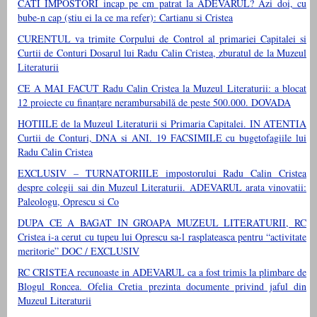
CATI IMPOSTORI incap pe cm patrat la ADEVARUL? Azi doi, cu
bube-n cap (stiu ei la ce ma refer): Cartianu si Cristea
CURENTUL va trimite Corpului de Control al primariei Capitalei si
Curtii de Conturi Dosarul lui Radu Calin Cristea, zburatul de la Muzeul
Literaturii
CE A MAI FACUT Radu Calin Cristea la Muzeul Literaturii: a blocat
12 proiecte cu finanţare nerambursabilă de peste 500.000. DOVADA
HOTIILE de la Muzeul Literaturii si Primaria Capitalei. IN ATENTIA
Curtii de Conturi, DNA si ANI. 19 FACSIMILE cu bugetofagiile lui
Radu Calin Cristea
EXCLUSIV – TURNATORIILE impostorului Radu Calin Cristea
despre colegii sai din Muzeul Literaturii. ADEVARUL arata vinovatii:
Paleologu, Oprescu si Co
DUPA CE A BAGAT IN GROAPA MUZEUL LITERATURII, RC
Cristea i-a cerut cu tupeu lui Oprescu sa-l rasplateasca pentru “activitate
meritorie” DOC / EXCLUSIV
RC CRISTEA recunoaste in ADEVARUL ca a fost trimis la plimbare de
Blogul Roncea. Ofelia Cretia prezinta documente privind jaful din
Muzeul Literaturii