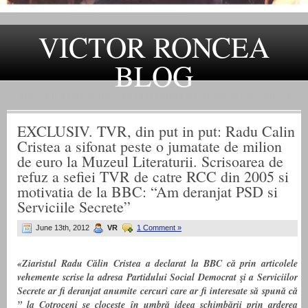
VICTOR RONCEA
BLOG
„ADEVARUL RAMANE, ORICARE AR FI SOARTA SLUJITORILOR SAI" – GH. I. B.
EXCLUSIV. TVR, din put in put: Radu Calin
Cristea a sifonat peste o jumatate de milion
de euro la Muzeul Literaturii. Scrisoarea de
refuz a sefiei TVR de catre RCC din 2005 si
motivatia de la BBC: “Am deranjat PSD si
Serviciile Secrete”
June 13th, 2012
VR
1 Comment »
«Ziaristul Radu Călin Cristea a declarat la BBC că prin articolele
vehemente scrise la adresa Partidului Social Democrat şi a Serviciilor
Secrete ar fi deranjat anumite cercuri care ar fi interesate să spună că
” la Cotroceni se cloceşte în umbră ideea schimbării prin arderea