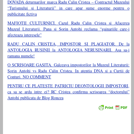
DOVADA deturnarilor marca Radu Calin Cristea – Contractul Muzeului
“Turismului si Literaturii” in care apar sume enorme pentru o
publicitate fictiva
MAFIOTII CULTURNICI. Cazul Radu Calin Cristea si Afacerea
Muzeul Literaturii. Pana si Sorin Antohi reclama “gainariile care-i
afecteaza interesele”
RADU CALIN CRISTEA, IMPOSTOR SI PLAGIATOR. De la
ANTOLOGIA RUSINII la ANTOLOGIA NERUSINARII. Asa sa-i
ramana numele!
O SCRISOARE GASITA. Galceava impostorilor la Muzeul Literaturii:
Sorin Antohi vs Radu Calin Cristea. In atentia DNA si a Curtii de
Conturi. NO COMMENT
PENTRU CE PLATESTE PATRICIU DEONTOLOGII IMPOSTORI,
ca sa se arda intre ei? RC Cristea confirma scrisoarea “doctorului”
Antohi publicata de Blog Roncea