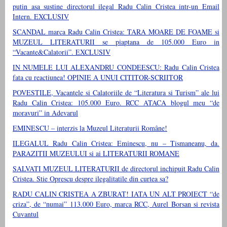
putin asa sustine directorul ilegal Radu Calin Cristea intr-un Email
Intern. EXCLUSIV
SCANDAL marca Radu Calin Cristea: TARA MOARE DE FOAME si
MUZEUL LITERATURII se piaptana de 105.000 Euro in
“Vacante&Calatorii”. EXCLUSIV
IN NUMELE LUI ALEXANDRU CONDEESCU: Radu Calin Cristea
fata cu reactiunea! OPINIE A UNUI CITITOR-SCRIITOR
POVESTILE, Vacantele si Calatoriile de “Literatura si Turism” ale lui
Radu Calin Cristea: 105.000 Euro. RCC ATACA blogul meu “de
moravuri” in Adevarul
EMINESCU – interzis la Muzeul Literaturii Române!
ILEGALUL Radu Calin Cristea: Eminescu, nu – Tismaneanu, da.
PARAZITII MUZEULUI si ai LITERATURII ROMANE
SALVATI MUZEUL LITERATURII de directorul inchipuit Radu Calin
Cristea. Stie Oprescu despre ilegalitatile din curtea sa?
RADU CALIN CRISTEA A ZBURAT! IATA UN ALT PROIECT “de
criza”, de “numai” 113.000 Euro, marca RCC, Aurel Borsan si revista
Cuvantul