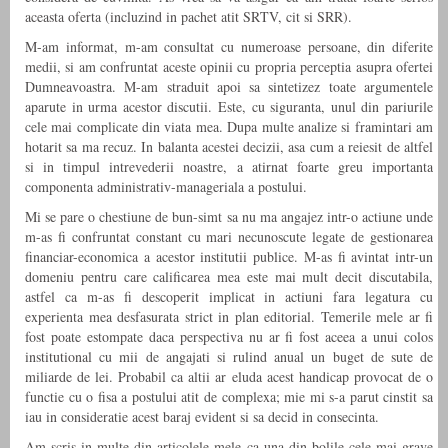
aceasta oferta (incluzind in pachet atit SRTV, cit si SRR).
M-am informat, m-am consultat cu numeroase persoane, din diferite
medii, si am confruntat aceste opinii cu propria perceptia asupra ofertei
Dumneavoastra. M-am straduit apoi sa sintetizez toate argumentele
aparute in urma acestor discutii. Este, cu siguranta, unul din pariurile
cele mai complicate din viata mea. Dupa multe analize si framintari am
hotarit sa ma recuz. In balanta acestei decizii, asa cum a reiesit de altfel
si in timpul intrevederii noastre, a atirnat foarte greu importanta
componenta administrativ-manageriala a postului.
Mi se pare o chestiune de bun-simt sa nu ma angajez intr-o actiune unde
m-as fi confruntat constant cu mari necunoscute legate de gestionarea
financiar-economica a acestor institutii publice. M-as fi avintat intr-un
domeniu pentru care calificarea mea este mai mult decit discutabila,
astfel ca m-as fi descoperit implicat in actiuni fara legatura cu
experienta mea desfasurata strict in plan editorial. Temerile mele ar fi
fost poate estompate daca perspectiva nu ar fi fost aceea a unui colos
institutional cu mii de angajati si rulind anual un buget de sute de
miliarde de lei. Probabil ca altii ar eluda acest handicap provocat de o
functie cu o fisa a postului atit de complexa; mie mi s-a parut cinstit sa
iau in consideratie acest baraj evident si sa decid in consecinta.
Am scris in multe din articolele mele ca una din bolile cele mai grave