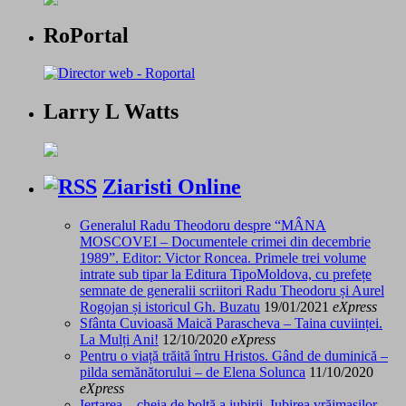
RoPortal
Larry L Watts
Ziaristi Online
Generalul Radu Theodoru despre “MÂNA
MOSCOVEI – Documentele crimei din decembrie
1989”. Editor: Victor Roncea. Primele trei volume
intrate sub tipar la Editura TipoMoldova, cu prefețe
semnate de generalii scriitori Radu Theodoru și Aurel
Rogojan și istoricul Gh. Buzatu
19/01/2021
eXpress
Sfânta Cuvioasă Maică Parascheva – Taina cuviinței.
La Mulți Ani!
12/10/2020
eXpress
Pentru o viață trăită întru Hristos. Gând de duminică –
pilda semănătorului – de Elena Solunca
11/10/2020
eXpress
Iertarea – cheia de boltă a iubirii. Iubirea vrăjmașilor –