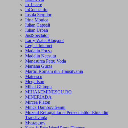
In Tacere
InConstanIn
Insula Serpilor
Irina Monica
Iulian Capsali
Iulian Urban
JustSpectator
Larry Watts Blogspot
Legi si Internet
Madalin Focsa
Madalin Necsutu
Manastirea Petru Voda
Mariana Gurza
Martiri Romani din Transilvania
Mateescu
Mega Ison
Mihai Ghimpu
MIHAI-EMINESCU.RO
MINERIADA
Mircea Platon
Mitica Damboviteanul
Muzeul Refugiatilor si Persecutatilor Etnic din
Transilvania
Mystagogy
New & Free Word Press Themes