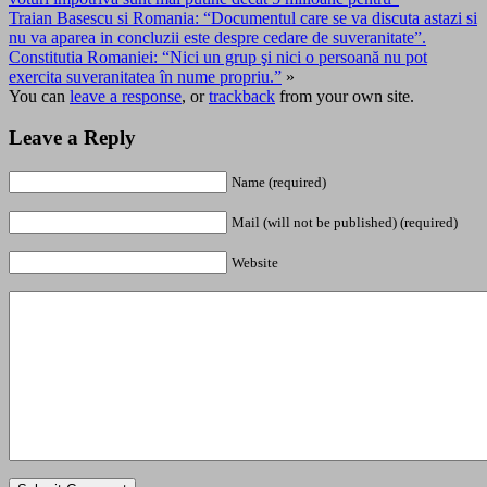
Traian Basescu si Romania: “Documentul care se va discuta astazi si
nu va aparea in concluzii este despre cedare de suveranitate”.
Constitutia Romaniei: “Nici un grup şi nici o persoană nu pot
exercita suveranitatea în nume propriu.”
»
You can
leave a response
, or
trackback
from your own site.
Leave a Reply
Name (required)
Mail (will not be published) (required)
Website