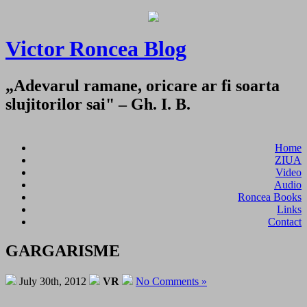
Victor Roncea Blog
„Adevarul ramane, oricare ar fi soarta
slujitorilor sai" – Gh. I. B.
Home
ZIUA
Video
Audio
Roncea Books
Links
Contact
GARGARISME
July 30th, 2012
VR
No Comments »