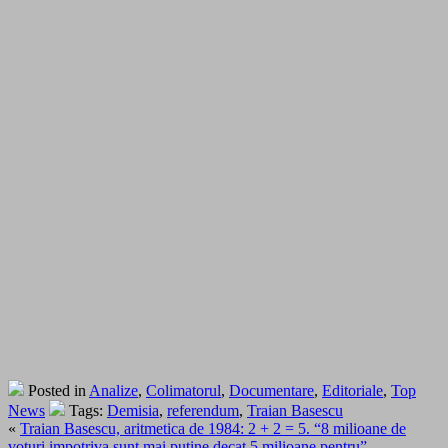
Posted in
Analize
,
Colimatorul
,
Documentare
,
Editoriale
,
Top
News
Tags:
Demisia
,
referendum
,
Traian Basescu
«
Traian Basescu, aritmetica de 1984: 2 + 2 = 5. “8 milioane de
voturi impotriva sunt mai putine decat 5 milioane pentru”