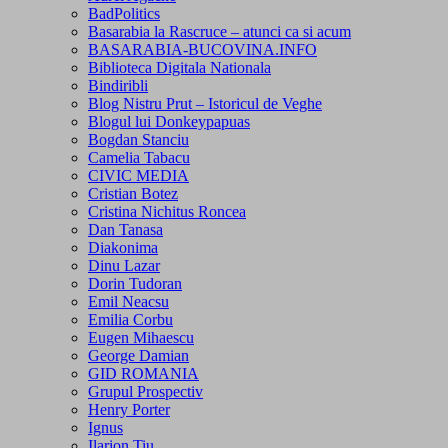
BadPolitics
Basarabia la Rascruce – atunci ca si acum
BASARABIA-BUCOVINA.INFO
Biblioteca Digitala Nationala
Bindiribli
Blog Nistru Prut – Istoricul de Veghe
Blogul lui Donkeypapuas
Bogdan Stanciu
Camelia Tabacu
CIVIC MEDIA
Cristian Botez
Cristina Nichitus Roncea
Dan Tanasa
Diakonima
Dinu Lazar
Dorin Tudoran
Emil Neacsu
Emilia Corbu
Eugen Mihaescu
George Damian
GID ROMANIA
Grupul Prospectiv
Henry Porter
Ignus
Ilarion Tiu