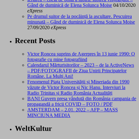
Gând de duminică de Elena Solunca Moise
04/10/2020
eXpress
Pe drumul suitor de la pocăință la ascultare. Pescuirea
minunată – Gând de duminică de Elena Solunca Moise
27/09/2020
eXpress
Recent Posts
Victor Roncea suprins de Agerpres în 13 iunie 1990: O
fotografie cu mine fotografiind
Calendarul Mărturisitorilor – 2023 – de la ActiveNews
– PDF/FOTOGRAFII de Ziua Unirii Principatelor
Române. La Mulți Ani!
Fenomenul Piața Universității și Mineriada din 1990
văzute de Victor Roncea și Nic Hanu. Interviuri la
Radio Trinitas și Radio România Actualități
BANI Guvern presa vândută din România campania de
propagandă a fricii COVID – FOTO / PDF
AMSTERDAM – 2.01. 2022 – AFP – MASS
MINCIUNA MEDIA
WeltKultur