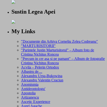
Sustin Legea Apei
My Links
"Documente din Arhiva Corneliu Zelea Codreanu"
"MARTURISITORII"
"Parintele Justin Marturisitorul" – Album foto de
Cristina Nichitus Roncea
"Precum in cer asa si pe pamant" – Album de fotografie
Cristina Nichitus Roncea
Acvila – Pelerin Ortodox
Albastru de…
Alexandru Ursu-Bukowina
Alexandru Valentin Craciun
Anomismia
Antideontologu'
Apostolia
Artizanescu
Ascetic Experience
Aurel Agache