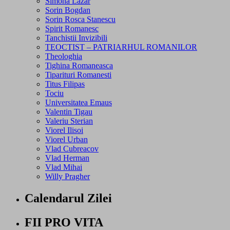
Simona Lazar
Sorin Bogdan
Sorin Rosca Stanescu
Spirit Romanesc
Tanchistii Invizibili
TEOCTIST – PATRIARHUL ROMANILOR
Theologhia
Tighina Romaneasca
Tiparituri Romanesti
Titus Filipas
Tociu
Universitatea Emaus
Valentin Tigau
Valeriu Sterian
Viorel Ilisoi
Viorel Urban
Vlad Cubreacov
Vlad Herman
Vlad Mihai
Willy Pragher
Calendarul Zilei
FII PRO VITA