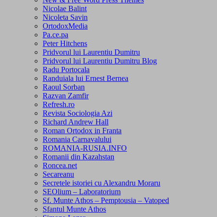
Nicolae Balint
Nicoleta Savin
OrtodoxMedia
Pa.ce.pa
Peter Hitchens
Pridvorul lui Laurentiu Dumitru
Pridvorul lui Laurentiu Dumitru Blog
Radu Portocala
Randuiala lui Ernest Bernea
Raoul Sorban
Razvan Zamfir
Refresh.ro
Revista Sociologia Azi
Richard Andrew Hall
Roman Ortodox in Franta
Romania Carnavalului
ROMANIA-RUSIA.INFO
Romanii din Kazahstan
Roncea.net
Secareanu
Secretele istoriei cu Alexandru Moraru
SEOlium – Laboratorium
Sf. Munte Athos – Pemptousia – Vatoped
Sfantul Munte Athos