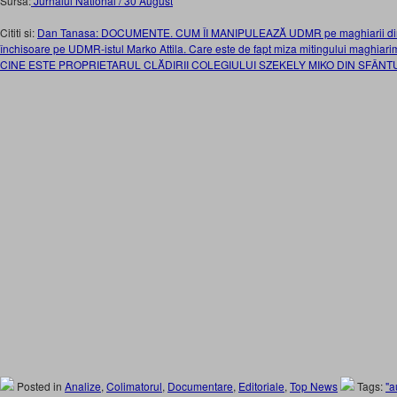
Sursa:
Jurnalul National / 30 August
Cititi si:
Dan Tanasa: DOCUMENTE. CUM ÎI MANIPULEAZĂ UDMR pe maghiarii din A
închisoare pe UDMR-istul Marko Attila. Care este de fapt miza mitingului maghiari
CINE ESTE PROPRIETARUL CLĂDIRII COLEGIULUI SZEKELY MIKO DIN SFÂN
Posted in
Analize
,
Colimatorul
,
Documentare
,
Editoriale
,
Top News
Tags:
"a