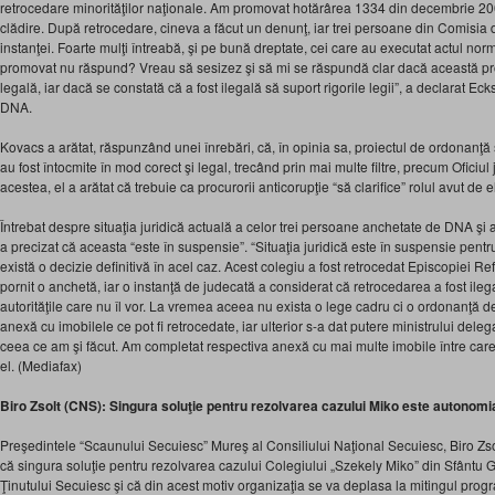
retrocedare minorităţilor naţionale. Am promovat hotărârea 1334 din decembrie 200
clădire. După retrocedare, cineva a făcut un denunţ, iar trei persoane din Comisia d
instanţei. Foarte mulţi întreabă, şi pe bună dreptate, cei care au executat actul norm
promovat nu răspund? Vreau să sesizez şi să mi se răspundă clar dacă această pr
legală, iar dacă se constată că a fost ilegală să suport rigorile legii”, a declarat Eck
DNA.
Kovacs a arătat, răspunzând unei înrebări, că, în opinia sa, proiectul de ordonanţ
au fost întocmite în mod corect şi legal, trecând prin mai multe filtre, precum Oficiul
acestea, el a arătat că trebuie ca procurorii anticorupţie “să clarifice” rolul avut de e
Întrebat despre situaţia juridică actuală a celor trei persoane anchetate de DNA şi a
a precizat că aceasta “este în suspensie”. “Situaţia juridică este în suspensie pen
există o decizie definitivă în acel caz. Acest colegiu a fost retrocedat Episcopiei 
pornit o anchetă, iar o instanţă de judecată a considerat că retrocedarea a fost ilegal
autorităţile care nu îl vor. La vremea aceea nu exista o lege cadru ci o ordonanţă 
anexă cu imobilele ce pot fi retrocedate, iar ulterior s-a dat putere ministrului de
ceea ce am şi făcut. Am completat respectiva anexă cu mai multe imobile între care s
el. (Mediafax)
Biro Zsolt (CNS): Singura soluţie pentru rezolvarea cazului Miko este autonomi
Preşedintele “Scaunului Secuiesc” Mureş al Consiliului Naţional Secuiesc, Biro Zsolt
că singura soluţie pentru rezolvarea cazului Colegiului „Szekely Miko” din Sfânt
Ţinutului Secuiesc şi că din acest motiv organizaţia se va deplasa la mitingul prog