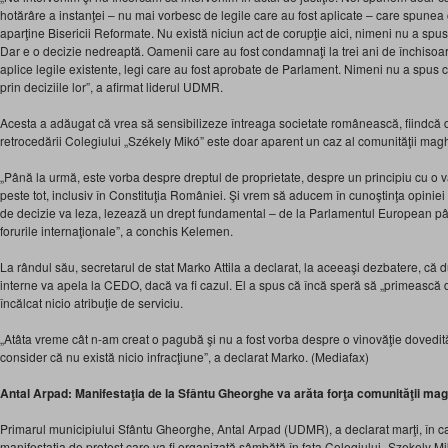
hotărâre a instanţei – nu mai vorbesc de legile care au fost aplicate – care spunea c
aparţine Bisericii Reformate. Nu există niciun act de corupţie aici, nimeni nu a spus
Dar e o decizie nedreaptă. Oamenii care au fost condamnaţi la trei ani de închisoar
aplice legile existente, legi care au fost aprobate de Parlament. Nimeni nu a spus c
prin deciziile lor”, a afirmat liderul UDMR.
Acesta a adăugat că vrea să sensibilizeze întreaga societate românească, fiindcă de
retrocedării Colegiului „Székely Mikó” este doar aparent un caz al comunităţii mag
„Până la urmă, este vorba despre dreptul de proprietate, despre un principiu cu o
peste tot, inclusiv în Constituţia României. Şi vrem să aducem în cunoştinţa opiniei 
de decizie va leza, lezează un drept fundamental – de la Parlamentul European până l
forurile internaţionale”, a conchis Kelemen.
La rândul său, secretarul de stat Marko Attila a declarat, la aceeaşi dezbatere, că 
interne va apela la CEDO, dacă va fi cazul. El a spus că încă speră să „primească dr
încălcat nicio atribuţie de serviciu.
„Atâta vreme cât n-am creat o pagubă şi nu a fost vorba despre o vinovăţie dovedită
consider că nu există nicio infracţiune”, a declarat Marko. (Mediafax)
Antal Arpad: Manifestaţia de la Sfântu Gheorghe va arăta forţa comunităţii ma
Primarul municipiului Sfântu Gheorghe, Antal Arpad (UDMR), a declarat marţi, în ca
manifestaţia de protest care va fi organizată sâmbătă în faţa Colegiului „Szekely Mi