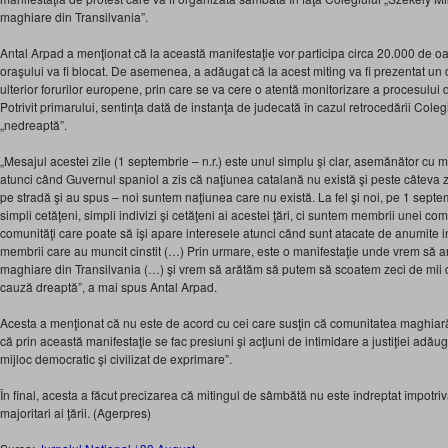
maghiare din Transilvania”.
Antal Arpad a menţionat că la această manifestaţie vor participa circa 20.000 de o
oraşului va fi blocat. De asemenea, a adăugat că la acest miting va fi prezentat un
ulterior forurilor europene, prin care se va cere o atentă monitorizare a procesului 
Potrivit primarului, sentinţa dată de instanţa de judecată în cazul retrocedării Cole
„nedreaptă”.
„Mesajul acestei zile (1 septembrie – n.r.) este unul simplu şi clar, asemănător cu 
atunci când Guvernul spaniol a zis că naţiunea catalană nu există şi peste câteva zi
pe stradă şi au spus – noi suntem naţiunea care nu există. La fel şi noi, pe 1 sep
simpli cetăţeni, simpli indivizi şi cetăţeni ai acestei ţări, ci suntem membrii unei com
comunităţi care poate să îşi apare interesele atunci când sunt atacate de anumite ins
membrii care au muncit cinstit (…) Prin urmare, este o manifestaţie unde vrem să a
maghiare din Transilvania (…) şi vrem să arătăm să putem să scoatem zeci de mii 
cauză dreaptă”, a mai spus Antal Arpad.
Acesta a menţionat că nu este de acord cu cei care susţin că comunitatea maghiară
că prin această manifestaţie se fac presiuni şi acţiuni de intimidare a justiţiei ad
mijloc democratic şi civilizat de exprimare”.
În final, acesta a făcut precizarea că mitingul de sâmbătă nu este îndreptat împotr
majoritari ai ţării. (Agerpres)