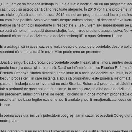
„Eu nu am ce să fac dacă instanţa în iunie a luat o decizie. Nu eu am programat acea
caz nu poţi să aştepţi până când trec toate alegerile. În 2013 vor fi alte probleme,
are nicio legătură cu anul electoral 2012, nu noi am programat acest lucru şi nu 
nu vom face politică. Acolo vom vorbi despre câteva principii şi despre câteva lucru
trebuie să fie principii importante şi respectate. (…) Nu vrem să-i impresionăm pe 
se pară că noi, prin această demonstraţie, facem vreo presiune asupra cuiva. Noi
alarmă că această decizie este o decizie nedreaptă”, a spus Kelemen Hunor.
El a adăugat că în acest caz este vorba despre dreptul de proprietate, despre aplic
spunând că sentinţa dată în cazul Miko poate crea un precedent.
„Dacă o singură dată dreptul de proprietate poate fi lezat, atins, întors, printr-o dec
poate face şi a doua, şi a treia oară. Dacă se întâmplă acum cu Biserica Reformat
Biserica Ortodoxă, fiindcă nimeni nu este imun la o astfel de decizie. Mai mult, în 2
fost un proces civil, în care instanţa a spus că proprietarul este Biserica Reformată
şase ani, instanţa spune invers: că nu este Biserica Reformată proprietarul clădirii
într-o perioadă de şase ani, două instanţe, în acelaşi caz, să aibă două decizii total
un precedent, atunci prin astfel de decizii, oricând şi în orice moment proprietăţile c
proprietari, pe baza legilor existente, pot fi anulate şi pot fi renaţionalizate, ceea 
Hunor.
În opinia acestuia, inclusiv judecătorii pot greşi, iar în cazul retrocedării Colegiulu
nedreptate.
„Nu intervenim şi nu încercăm să intervenim în actul de justiţie. Noi spunem doar că