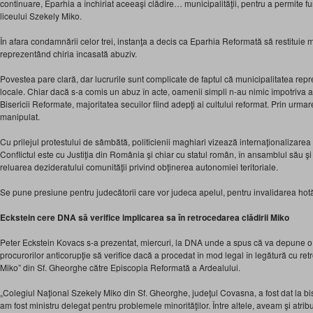
continuare, Eparhia a închiriat aceeaşi clădire… municipalităţii, pentru a permite fu
liceului Szekely Miko.
În afara condamnării celor trei, instanţa a decis ca Eparhia Reformată să restituie mu
reprezentând chiria încasată abuziv.
Povestea pare clară, dar lucrurile sunt complicate de faptul că municipalitatea repr
locale. Chiar dacă s-a comis un abuz în acte, oamenii simpli n-au nimic împotriva 
Bisericii Reformate, majoritatea secuilor fiind adepţi ai cultului reformat. Prin urm
manipulat.
Cu prilejul protestului de sâmbătă, politicienii maghiari vizează internaţionalizarea a
Conflictul este cu Justiţia din România şi chiar cu statul român, în ansamblul său şi
reluarea dezideratului comunităţii privind obţinerea autonomiei teritoriale.
Se pune presiune pentru judecătorii care vor judeca apelul, pentru invalidarea hot
Eckstein cere DNA să verifice implicarea sa în retrocedarea clădirii Miko
Peter Eckstein Kovacs s-a prezentat, miercuri, la DNA unde a spus că va depune o 
procurorilor anticorupţie să verifice dacă a procedat în mod legal în legătură cu re
Miko” din Sf. Gheorghe către Episcopia Reformată a Ardealului.
„Colegiul Naţional Szekely Miko din Sf. Gheorghe, judeţul Covasna, a fost dat la b
am fost ministru delegat pentru problemele minorităţilor. Între altele, aveam şi atribu