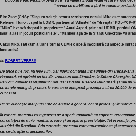
boicotat Referendumul pentru ca “au înţeles
modul ilegal în care a fost deca
“nevoia de stabilitate a ţării în aceasta perioada
Biro Zsolt (CNS): “Singura soluţie pentru rezolvarea cazului Miko este autonom
Kelemen
Hunor, capul la UDMR, partenerul “Aliantei” de “dreapta” PDL-PCR-
“Mikó” lezează dreptul la proprietate *
Antal Arpad, primarul UDMR, partidul ON
lasat atras in jocuri politicianiste”: “Manifestaţia de la Sfântu Gheorghe va ară
Cazul Miko, sau cum a transformat UDMR o speţă imobiliară cu aspecte infracţ
interetnică
de
ROBERT VERESS
De unde nu e foc, nu iese fum. Dar liderii comunităţii maghiare din Transilvania
răsputeri, să aprindă un foc din vreascuri ude.
Sâmbătă, la Sfântu Gheorghe, UD
Partidul Popular al Maghiarilor din Transilvania, Biserica Reformată şi mai mult
un amplu miting de protest, la care este aşteptată prezenţa a circa 20.000 de p
cunoscut.
Ce se cunoaşte mai puţin este ce anume a generat acest protest şi împotriva cu
În esenţă, protestul este generat de o speţă imobiliară cu aspecte infracţionale
doi cetăţeni de etnie maghiară, care şi-au apărat proprietăţile. Tot în esenţă, pr
Justiţiei din România. Prin extensie, protestul este anti-românesc şi secesion
din declaraţiile organizatorilor.