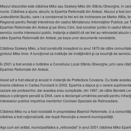
Miezul discordiei este clădirea Miko sau Szekely Miko din Sfântu Gheorghe, în care
nume. Clădirea a ajuns, abuziv, la Eparhia Reformată din Ardeal. Abuzul a fost cons
Judecătoriei Buzău, care i-a condamnat la trei ani de închisoare pe Marko Attila, fos
Regional pentru Relaţii Interetnice din cadrul Ministerului Informaţiilor Publice, 
Eparhiei Reformate din Ardeal şi pe Silviu Clim, fost consilier juridic în cadrul Minist
serviciu contra interesului public. Instanţa a stabilit că cei trei au retrocedat abuzi
către Eparhia Reformată din Ardeal, pe baza unor documente nevalabile.
Clădirea Szekely Miko, a fost construită începând cu anul 1870 de către comunitatea
grofului Miko Imre. A funcţionat ca instituţie de învăţământ şi ca locuinţă de servici
În 2001 a fost emisă o hotărâre a Consiliului Local Sfântu Gheorghe, prin care clădi
Eparhiei Reformate din Ardeal.
Acest act a fost atacat şi anulat în instanţă de Prefectura Covasna. Cu toate acest
înscris clădirea în Cartea Funciară în 2002. Eparhia a depus şi o cerere suplimentar
cazare ale profesorilor, dar acestea erau cumpărate, din 1997, de către Bendek Le
depus o plângere penală la DNA, care a declanşat urmărirea penală pentru infracţi
intereselor publice împotriva membrilor Comisiei Speciale de Retrocedare.
Clădirea Miko nu a fost niciodată în proprietatea Bisericii Reformate, ci a comunităţ
clădirea a fost naţionalizată, dar după Revoluţie a revenit municipalităţii.
Aşa cum am arătat, municipalitatea a „retrocedat” în anul 2001 clădirea Miko Eparh