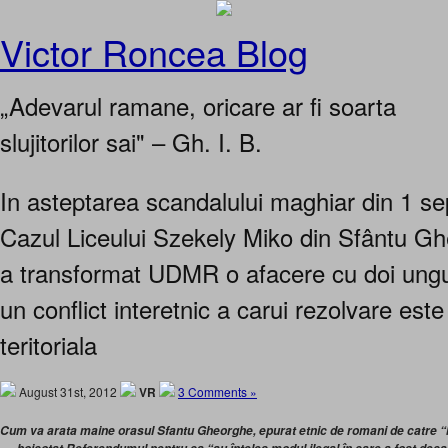
Victor Roncea Blog
„Adevarul ramane, oricare ar fi soarta
slujitorilor sai" – Gh. I. B.
In asteptarea scandalului maghiar din 1 s
Cazul Liceului Szekely Miko din Sfântu G
a transformat UDMR o afacere cu doi unguri 
un conflict interetnic a carui rezolvare es
teritoriala
August 31st, 2012
VR
3 Comments »
Cum va arata maine orasul Sfantu Gheorghe, epurat etnic de romani de catre “