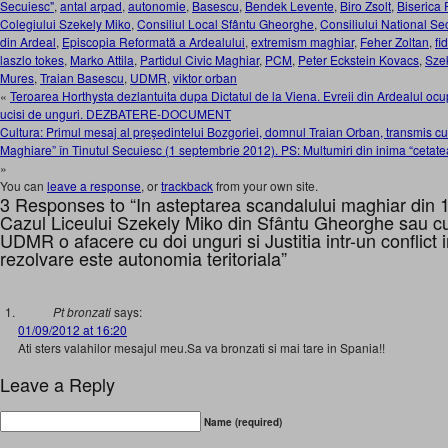
Secuiesc"
,
antal arpad
,
autonomie
,
Basescu
,
Bendek Levente
,
Biro Zsolt
,
Biserica
Colegiului Szekely Miko
,
Consiliul Local Sfântu Gheorghe
,
Consiliului National Se
din Ardeal
,
Episcopia Reformată a Ardealului
,
extremism maghiar
,
Feher Zoltan
,
fi
laszlo tokes
,
Marko Attila
,
Partidul Civic Maghiar
,
PCM
,
Peter Eckstein Kovacs
,
Sze
Mures
,
Traian Basescu
,
UDMR
,
viktor orban
«
Teroarea Horthysta dezlantuita dupa Dictatul de la Viena. Evreii din Ardealul ocu
ucisi de unguri. DEZBATERE-DOCUMENT
Cultura: Primul mesaj al preşedintelui Bozgoriei, domnul Traian Orban, transmis cu pr
Maghiare” în Tinutul Secuiesc (1 septembrie 2012). PS: Multumiri din inima “cetate
»
You can
leave a response
, or
trackback
from your own site.
3 Responses to “In asteptarea scandalului maghiar din 
Cazul Liceului Szekely Miko din Sfântu Gheorghe sau c
UDMR o afacere cu doi unguri si Justitia intr-un conflict i
rezolvare este autonomia teritoriala”
Pt bronzati
says:
01/09/2012 at 16:20
Ati sters valahilor mesajul meu.Sa va bronzati si mai tare in Spania!!
Leave a Reply
Name (required)