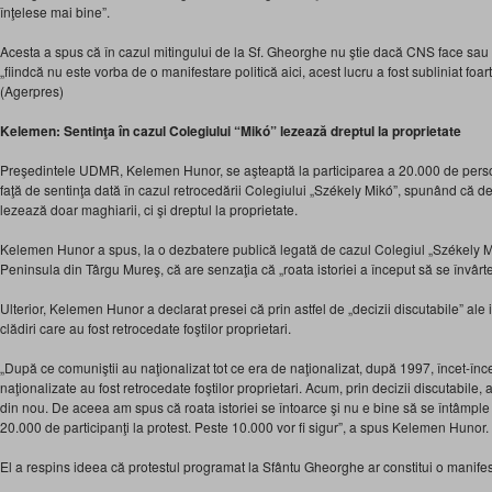
înţelese mai bine”.
Acesta a spus că în cazul mitingului de la Sf. Gheorghe nu ştie dacă CNS face sa
„fiindcă nu este vorba de o manifestare politică aici, acest lucru a fost subliniat foart
(Agerpres)
Kelemen: Sentinţa în cazul Colegiului “Mikó” lezează dreptul la proprietate
Preşedintele UDMR, Kelemen Hunor, se aşteaptă la participarea a 20.000 de perso
faţă de sentinţa dată în cazul retrocedării Colegiului „Székely Mikó”, spunând că de
lezează doar maghiarii, ci şi dreptul la proprietate.
Kelemen Hunor a spus, la o dezbatere publică legată de cazul Colegiul „Székely Mik
Peninsula din Târgu Mureş, că are senzaţia că „roata istoriei a început să se învârte
Ulterior, Kelemen Hunor a declarat presei că prin astfel de „decizii discutabile” ale 
clădiri care au fost retrocedate foştilor proprietari.
„După ce comuniştii au naţionalizat tot ce era de naţionalizat, după 1997, încet-încet
naţionalizate au fost retrocedate foştilor proprietari. Acum, prin decizii discutabile, a
din nou. De aceea am spus că roata istoriei se întoarce şi nu e bine să se întâmple 
20.000 de participanţi la protest. Peste 10.000 vor fi sigur”, a spus Kelemen Hunor.
El a respins ideea că protestul programat la Sfântu Gheorghe ar constitui o manife