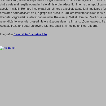
dintre cele mai reuşite operaţiuni ale Ministerului Afacerilor Interne din republica n
acestei instituţii. Remarc încă o dată că reţinerea a fost efectuată fără implica­rea for
arestarea
separatistului nr. 1,
agitaţia din presă în jurul arestării transnistrenilor s-
libertate, Zagreadski a atacat cabinetul lui Kravciuk şi MAI al Ucrainei. Mărăcuţă l
revendicările acestuia, preşedin­tele a răspuns demn, afirmând: „Dumneavoastră aţi d
Această frază ar fi putut să devină istorică, dacă Smirnov nu ar fi fost eliberat.
Integral la
Basarabia-Bucovina.Info