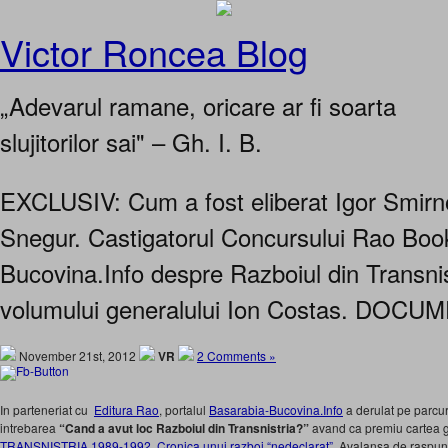
Victor Roncea Blog
„Adevarul ramane, oricare ar fi soarta
slujitorilor sai" – Gh. I. B.
EXCLUSIV: Cum a fost eliberat Igor Smirno
Snegur. Castigatorul Concursului Rao Boo
Bucovina.Info despre Razboiul din Transn
volumului generalului Ion Costas. DOC
November 21st, 2012
VR
2 Comments »
In parteneriat cu
Editura Rao
, portalul
Basarabia-Bucovina.Info
a derulat pe parcur
intrebarea
“Cand a avut loc Razboiul din Transnistria?”
avand ca premiu cartea g
TRANSNISTRIA 1989-1992. Cronica unui razboi “nedeclarat”.
Avalansa de raspuns