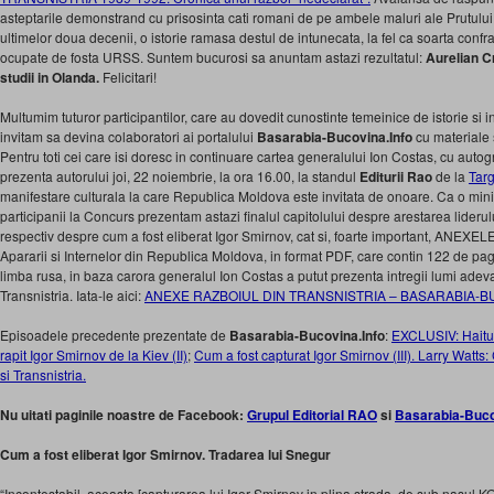
asteptarile demonstrand cu prisosinta cati romani de pe ambele maluri ale Prutului s
ultimelor doua decenii, o istorie ramasa destul de intunecata, la fel ca soarta confrati
ocupate de fosta URSS. Suntem bucurosi sa anuntam astazi rezultatul:
Aurelian Cr
studii in Olanda.
Felicitari!
Multumim tuturor participantilor, care au dovedit cunostinte temeinice de istorie si i
invitam sa devina colaboratori ai portalului
Basarabia-Bucovina.Info
cu materiale s
Pentru toti cei care isi doresc in continuare cartea generalului Ion Costas, cu autogr
prezenta autorului joi, 22 noiembrie, la ora 16.00, la standul
Editurii Rao
de la
Tar
manifestare culturala la care Republica Moldova este invitata de onoare. Ca o min
participanii la Concurs prezentam astazi finalul capitolului despre arestarea liderulu
respectiv despre cum a fost eliberat Igor Smirnov, cat si, foarte important, ANEXELE l
Apararii si Internelor din Republica Moldova, in format PDF, care contin 122 de pa
limba rusa, in baza carora generalul Ion Costas a putut prezenta intregii lumi adev
Transnistria. Iata-le aici:
ANEXE RAZBOIUL DIN TRANSNISTRIA – BASARABIA-B
Episoadele precedente prezentate de
Basarabia-Bucovina.Info
:
EXCLUSIV: Haitui
rapit Igor Smirnov de la Kiev (II)
;
Cum a fost capturat Igor Smirnov (III). Larry Watts
si Transnistria.
Nu uitati paginile noastre de Facebook:
Grupul Editorial RAO
si
Basarabia-Buco
Cum a fost eliberat Igor Smirnov. Tradarea lui Snegur
“Incontestabil, aceasta [capturarea lui Igor Smirnov in plina strada, de sub nasul KG