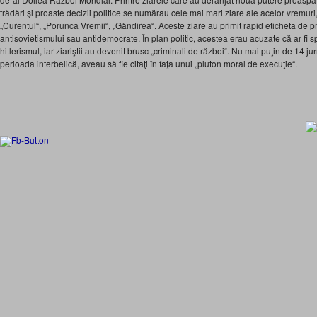
trădări şi proaste decizii politice se numărau cele mai mari ziare ale acelor vremuri,
„Curentul“, „Porunca Vremii“, „Gândirea“. Aceste ziare au primit rapid eticheta de 
antisovietismului sau antidemocrate. În plan politic, acestea erau acuzate că ar fi spr
hitlerismul, iar ziariştii au devenit brusc „criminali de război“. Nu mai puţin de 14 jur
perioada interbelică, aveau să fie citaţi în faţa unui „pluton moral de execuţie“.