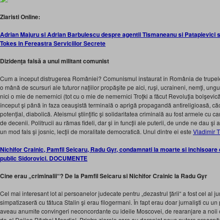
Ziaristi Online:
Adrian Majuru si Adrian Barbulescu despre agentii Tismaneanu si Patapievici 
Tokes in Fereastra Serviciilor Secrete
Dizidenţa falsă a unui militant comunist
Cum a început distrugerea României? Comunismul instaurat în România de trupele 
o mână de scursuri ale tuturor naţiilor propăşite pe aici, ruşi, ucraineni, nemţi, ungur
nici o mie de nemernici (tot cu o mie de nemernici Troţki a făcut Revoluţia bolşevic
început şi până în faza ceauşistă terminală o aprigă propagandă antireligioasă, căci 
potenţial, diabolică. Ateismul ştiinţific şi solidaritatea criminală au fost armele cu 
de decenii. Politrucii au rămas fideli, dar şi în funcţii ale puterii, de unde ne dau şi a
un mod fals şi josnic, lecţii de moralitate democratică. Unul dintre ei este
Vladimir 
Nichifor Crainic, Pamfil Seicaru, Radu Gyr, condamnati la moarte si inchisoare 
public Sidorovici. DOCUMENTE
Cine erau „criminalii“? De la Pamfil Seicaru si Nichifor Crainic la Radu Gyr
Cel mai interesant lot al persoanelor judecate pentru „dezastrul ţării“ a fost cel al jur
simpatizaseră cu tătuca Stalin şi erau filogermani. În fapt erau doar jurnalişti cu un
aveau anumite convingeri neconcordante cu ideile Moscovei, de rearanjare a noii o
de-al Doilea Război Mondial. Printre ziarele care au deranjat noua putere proaspăt 