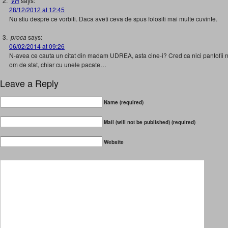
VR
says:
28/12/2012 at 12:45
Nu stiu despre ce vorbiti. Daca aveti ceva de spus folositi mai multe cuvinte.
proca
says:
06/02/2014 at 09:26
N-avea ce cauta un citat din madam UDREA, asta cine-i? Cred ca nici pantofii 
om de stat, chiar cu unele pacate…
Leave a Reply
Name (required)
Mail (will not be published) (required)
Website