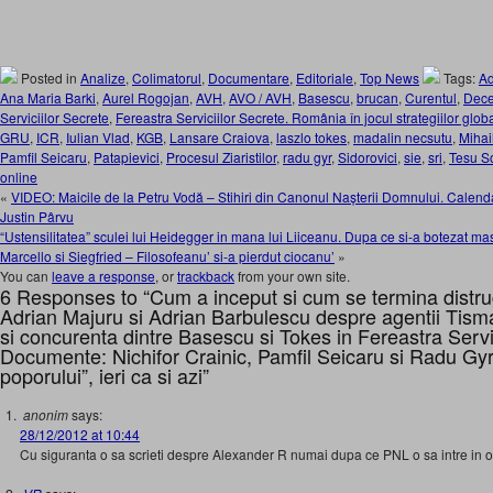
Posted in
Analize
,
Colimatorul
,
Documentare
,
Editoriale
,
Top News
Tags:
Ad
Ana Maria Barki
,
Aurel Rogojan
,
AVH
,
AVO / AVH
,
Basescu
,
brucan
,
Curentul
,
Dece
Serviciilor Secrete
,
Fereastra Serviciilor Secrete. România în jocul strategiilor glob
GRU
,
ICR
,
Iulian Vlad
,
KGB
,
Lansare Craiova
,
laszlo tokes
,
madalin necsutu
,
Mihai
Pamfil Seicaru
,
Patapievici
,
Procesul Ziaristilor
,
radu gyr
,
Sidorovici
,
sie
,
sri
,
Tesu S
online
«
VIDEO: Maicile de la Petru Vodă – Stihiri din Canonul Nașterii Domnului. Calend
Justin Pârvu
“Ustensilitatea” sculei lui Heidegger in mana lui Liiceanu. Dupa ce si-a botezat ma
Marcello si Siegfried – Filosofeanu’ si-a pierdut ciocanu’
»
You can
leave a response
, or
trackback
from your own site.
6 Responses to “Cum a inceput si cum se termina distr
Adrian Majuru si Adrian Barbulescu despre agentii Tism
si concurenta dintre Basescu si Tokes in Fereastra Servic
Documente: Nichifor Crainic, Pamfil Seicaru si Radu Gy
poporului”, ieri ca si azi”
anonim
says:
28/12/2012 at 10:44
Cu siguranta o sa scrieti despre Alexander R numai dupa ce PNL o sa intre in o