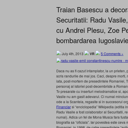
Traian Basescu a decor
Securitatii: Radu Vasil
cu Andrei Plesu, Zoe Pe
bombardarea Iugoslaviei 
July 4th, 2013
VR
5 Comments »
Daca nu as fi cazut intamplator, la un prieten, p
scris randurile de mai jos. Caci, despre morti
iata, post-mortem de presedintele Romaniei, T
personaj al istoriei post-decembriste a Romaniei
Tv presarate cu inserturi melodramatice si, apo
Vasile nu am gasit adevarul. Ci numai minciu
ode a la Scanteia, regasite si in succesorul or
Financiar
si “enciclopedia” Wikipedia (editia i
Radu Vasile a fost colaborator al Securitatii, re
numai). Adica un fel de Mona Musca fara fusta. 
biografia sa “oficiala”. Iar povestea este ceva m
Romaniei, in 1998, de catre presedintele “antic