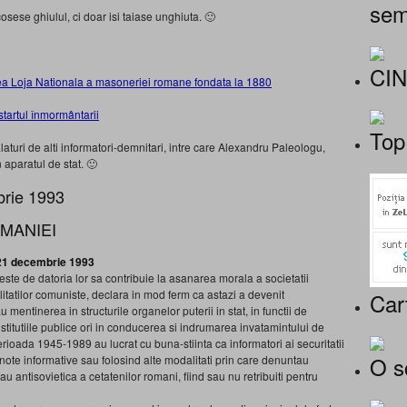
sem
sese ghiulul, ci doar isi taiase unghiuta. 🙂
CI
rea Loja Nationala a masoneriei romane fondata la 1880
startul înmormântarii
Top
aturi de alti informatori-demnitari, intre care Alexandru Paleologu,
 aparatul de stat. 🙂
rie 1993
MANIEI
21 decembrie 1993
ste de datoria lor sa contribuie la asanarea morala a societatii
litatilor comuniste, declara in mod ferm ca astazi a devenit
Car
entinerea in structurile organelor puterii in stat, in functii de
nstitutiile publice ori in conducerea si indrumarea invatamintului de
erioada 1945-1989 au lucrat cu buna-stiinta ca informatori ai securitatii
O s
nd note informative sau folosind alte modalitati prin care denuntau
au antisovietica a cetatenilor romani, fiind sau nu retribuiti pentru