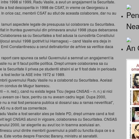
ui intre 1998 si 1999, Radu Vasile, a avut un angajament la Securitate.
le a fost descoperita in 1998 de CSAT, in vreme ce Georgescu a
Pen
9. In orice caz, membrii CSAT au stiut de aceasta colaborare, dar nu au
Nea
 a lamuri aspectele legate de presupusa lui colaborare cu Securitatea.
aflat in fruntea guvernului din primavara anului 1998 (dupa debarcarea
9. Colaborarea sa cu Securitatea a fost adusa la cunostinta Consiliului
locul anului 1998 (potrivit lui Harnagea) – cand Vasile era deja in
An 
 Emil Constantinescu a cerut detinatorilor de arhive sa verifice daca
n raport care spunea ca seful Guvernului a semnat un angajament la
ile nu ar fi facut politie politica. Drept urmare colaborarea sa cu
la Securitate ii privea pe studentii straini si ar fi fost date in perioada
 a fost lector la ASE intre 1972 si 1989.
mbrii guvernului Radu Vasile nu a colaborat cu Securitatea. Acelasi
vern condus de Mugur Isarescu.
i – n. red.), cand nu exista legea Ticu (legea CNSAS – n. n.) si nici
nu aveam ce-i face, pentru ca nu aveam cadru legal. Dupa 2000,
e nu a mai fost persoana publica si dosarul sau a ramas neverificat”,
SAS nu a dorit sa comenteze.
u Vasile a fost senator ales pe listele PD, drept urmare cand a fost
potrivit legii CNSAS atunci in vigoare, colaborarea cu Securitatea. CNSAS
anului 2000, iar alegerile au avut loc in toamna aceluiasi an.
tinescu unul dintre membrii guvernului a platit cu functia dupa ce s-a
. Este vorba despre Francisc Barany, ministru al sanatatii.