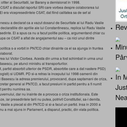
ofiter al Securitatii, iar Barany a demisionat in 1998.
re CSAT a discutat raportul SRI care vorbea despre colaborarea lui
El era vicepresedintele CSAT, dat fiind calitatea sa de sef al
tinescu a declarat ca a vazut dosarul de Securitate al lui Radu Vasile
Rev
 declaratiile din aprilie ale lui Constantinescu, replica lui Radu Vasile
esedinte. El a spus ca nu a facut politie politica, argumentand chiar cu
dupa ce CSAT a aflat de angajamentul sau – ca nici unul dintre
Minu
olitica s-a vorbit in PNTCD chiar dinainte ca el sa ajunga in fruntea
olaborat.
Pâr
ea lui Victor Ciorbea. Acesta din urma a fost schimbat in urma unui
asescu, pe atunci ministru al transporturilor.
partid absorbit ulterior de PSDR, absorbtie care a dat nastere PSD)
logisti) si UDMR. PD si-a retras la inceputul lui 1998 oamenii din
In 
ui Basescu la adresa premierului, provocand, dupa saptamani de criza,
retar general al PNTCD, a facut presiuni in partid pentru a fi numit
Jus
tat pentru numirea sa.
guvernului, dar nu inainte de a provoca o criza institutionala. Este
Nea
, iar presedintele tarii nu putea, potrivit Constitutiei, sa-l demita.
asile a plecat si din PNTCD si si-a facut un partid. Insa in 2000 a
u a mai ajuns in Parlament, a disparut, practic, din viata politica.