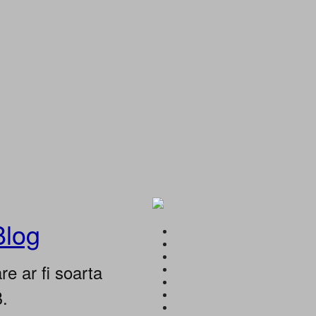
Blog
e ar fi soarta
B.