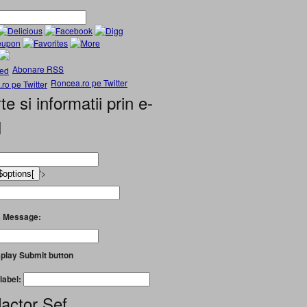
Abonare RSS
Roncea.ro pe Twitter
te si informatii prin e-
l
'>
 Message:
play Submit button
label:
actor Șef