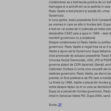
Colaborarea sa a fost facuta publica de un fost 
Harnagea si-a amintit ieri ca la sedinta in ca
Radu Vasile a fost prezent si acesta din urma. 
Guvernului.
In luna aprilie, fostul presedinte Emil Constan
pe vremea in care se afla in fruntea tarii. Dupa
a fost ca l-ar putea da in judecata pe fostul pr
declaratiile CSAT care a spus in 1999 – deci 
membrii guvernului nu a colaborat.
Despre colaborarea lui Radu Vasile cu politia p
guvernului. Radu Vasile a negat insa ca ar fi c
Vasile a ajuns sef al Guvernului dupa debarcar
crize provocate de actualul presedinte Traian B
Uniunea Social Democrata, USD, (PD si PSDR, 
guverna alaturi de CDR (taranisti, liberali, eco
Cabinetul Ciorbea in urma unor acuzatii ale l
caderea guvernului. Radu Vasile, pe atunci sec
premier, el fiind preferat si de PD care a insis
La finele lui 1999, Vasile a plecat din fruntea 
vorba despre faptul ca el nu voia sa demisioneze
Dupa ce a plecat din fruntea guvernului, Radu V
intrat in Senat pe listele PD. Dupa 2004, cand n
Sursa:
ZF