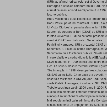
(SRI), au afirmat ieri ca fostul sef al Guvernul
Harnagea a spus ca colaborarea lui Radu Vasi
afirmat ca acest episod s-ar fi petrecut in 199
facut-o publica.
Radu Vasile nu a putut fi contactat ieri pentru
Radu Vasile, pe atunci fruntas al PNTCD, s-a 
lui Victor Ciorbea) si pana la sfarsitul lui 199
Suprem de Aparare a Tarii (CSAT) de SRI la mij
fruntea Guvernului – dupa ce fostul presedinte
membrii CSAT au colaborat cu Securitatea.
Potrivit lui Harnagea, SRI a prezentat CSAT u
Securitate. SRI a spus, afirma Harnagea, ca Vas
Securitatea nu a fost facuta publica. Notele sale 
in care Vasile era cadru didactic la ASE. Vasile
CSAT a anuntat in 1999 ca nici unul dintre me
lucru l-a spus si despre membrii viitorului gu
“S-a intamplat in 1998 (descoperirea colaborari
CNSAS ca institutie. Chiar daca era dovedit, 
dosarul a fost trimis la CNSAS, dar Radu Vasil
crede Catalin Harnagea, fostul sef al SIE. CN
Trebuie spus insa ca din 2000 pana in 2004 Rad
pus pe lista electorala ii trebuia verificata, 
a inceput sa functioneze efectiv pe la mijlocul 
Mai trebuie amintit ca in administratia Constan
aflat ca a semnat un angajament cu Securitatea