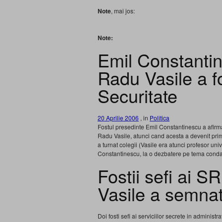
Note
, mai jos:
Note:
Emil Constanti
Radu Vasile a fo
Securitate
20 Aprilie 2006
, in
Politica
Fostul presedinte Emil Constantinescu a afirmat,
Radu Vasile, atunci cand acesta a devenit pri
a turnat colegii (Vasile era atunci profesor univ
Constantinescu, la o dezbatere pe tema conda
Fostii sefi ai S
Vasile a semnat
Doi fosti sefi ai serviciilor secrete in admini