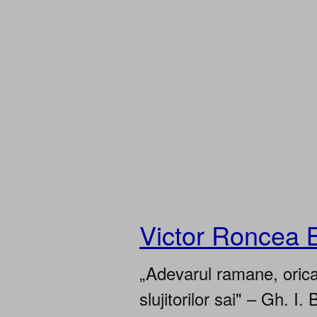
Victor Roncea 
„Adevarul ramane, oricar
slujitorilor sai" – Gh. I. 