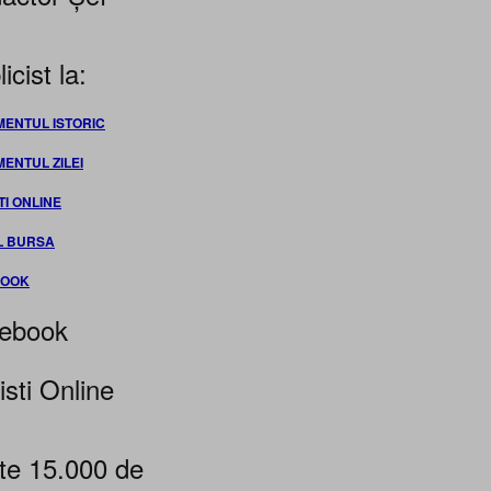
icist la:
MENTUL ISTORIC
MENTUL ZILEI
TI ONLINE
L BURSA
BOOK
ebook
isti Online
te 15.000 de