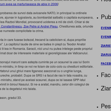
cum avea sa marturiseasca de abia in 2006
!
: aprobarea de survol data avioanele NATO, in principal la ordinele
Publ
care, ajunse in Iugoslavia, au bombardat salbatic o capitala europeana,
oilea Razboi Mondial, provocand uciderea a mii de civili. Chiar si de
il Constantinescu, Zoe Petre si Andrei Plesu
. Chestiunea asta, oriunde
EVENI
se numeste complicitate la crima.
EVENI
ta in care fusese botezat, trecand la catolicism si, dupa propriile
ei”. La capitolul laude de sine se batea in piept cu Teodor Anatol
ZIARIS
II-lea in Romania. Saracii, nici unul nu putea intelege peste propriul
at doar de interesele materiale si georeligioase ale Vaticanului.
ZIARU
onajul marunt care astepta cuminte pe un scaunel la usa lui Sorin
FACE
m-ministru, in timp ce noi ne foiam de colo-colo cu chestiuni editoriale.
rtatorul unui ghiul mare tiganesc asezonat cu o unghie lunga,
Fac
n ureche, probabil. Dupa ce SRS l-a facut de ras in fata noastra, cu
im-ministru, stand pe acelasi scaunel, dupa ce isi lasase SPP-istul
imit in biroul Nasului. Si ne-a aratat, mandru, celor din colegiul de
Ziar
 de la degetelul mic taiata.
mason, gradul 33.
Pes