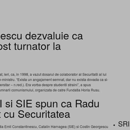
nescu dezvaluie ca
st turnator la
 ieri, ca, in 1998, a vazut dosarul de colaborator al Securitatii al lui
m-ministru. “Exista un angajament semnat, dar nu exista dovada ca si-
ersitar – n.red.). Era vorba despre studentii straini”, a spus
mnarii comunismului, organizata de catre Fundatia Horia Rusu.
RI si SIE spun ca Radu
 cu Securitatea
SRI
stratia Emil Constantinescu, Catalin Harnagea (SIE) si Costin Georgescu