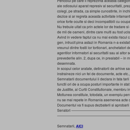
Pericolul pe care il reprezinta aceasta catego
ale odiosului aparat represiv al securitatii, prez
colegi, pe strada, ca simple cunostinte, in inchis
dezice si ar regreta aceasta activitate infaman
orice forte oculte si deci incompatibili cu ocup
Nu trebuie uitat ca prin actele lor de tradare 
de mii de oameni, dintre care multi au fost ucis
Avind in vedere faptul ca nu mai exista riscul 
gen, intrucit pina astazi in Romania n-a existat n
vreunul dintre fostii lor tortionari, anchetatori 
agentilor informatori ai securitatii sau ai altor
prevederile alin. 2, dupa ce, in prealabil – in 
desemnata.
In scopul celor aratate, detinatorii de arhive 
instraineze nici un fel de documente, acte etc.
Semnatarii documentului ii declara in fata tari
functii ori de a ocupa posturi importante in st
de Justitie, al Curtii Constitutionale, membru in
Motiunea constituie, totodata, un exemplu pent
nu se mai repete in Romania asemenea acte depl
Documentul va fi supus dezbaterii si aprobarii
Senatori ———————————————————————
————————————————————
Semnatarii,
AICI