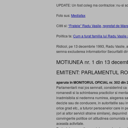
UPDATE: Un fost coleg ma contrazice: nu-si sco
Foto sus:
Mediafax
Cititi si:
“Fratele” Radu Vasile, regretat de Ma
Politica ta:
Cum a furat familia lui Radu Vasile 
Ridicol, pe 13 decembrie 1993, Radu Vasile, al
semna excluderea informatorilor Securitatii din
MOTIUNEA nr. 1 din 13 decemb
EMITENT: PARLAMENTUL RO
aparuta in MONITORUL OFICIAL nr. 302 din 
Parlamentarii mai jos semnati, considerind ca e
romanesti si la schimbarea practicilor si menta
inadmisibila si nedemna numirea, alegerea sau m
decizie sau de conducere, in autoritatile sau i
orice grad etc., a tuturor persoanelor care in p
(ori ai altor servicii straine similare), depuni
convingerile politice ori atitudinea comunista s
aceasta activitate.