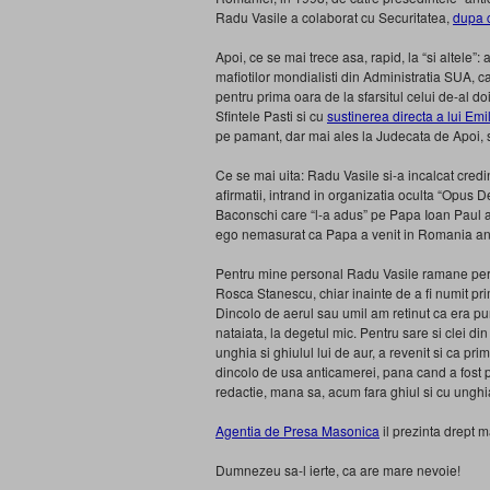
Radu Vasile a colaborat cu Securitatea,
dupa 
Apoi, ce se mai trece asa, rapid, la “si altele”
mafiotilor mondialisti din Administratia SUA, 
pentru prima oara de la sfarsitul celui de-al d
Sfintele Pasti si cu
sustinerea directa a lui Em
pe pamant, dar mai ales la Judecata de Apoi, 
Ce se mai uita: Radu Vasile si-a incalcat credin
afirmatii, intrand in organizatia oculta “Opus D
Baconschi care “l-a adus” pe Papa Ioan Paul al 
ego nemasurat ca Papa a venit in Romania anim
Pentru mine personal Radu Vasile ramane pers
Rosca Stanescu, chiar inainte de a fi numit pri
Dincolo de aerul sau umil am retinut ca era pu
nataiata, la degetul mic. Pentru sare si clei di
unghia si ghiulul lui de aur, a revenit si ca pr
dincolo de usa anticamerei, pana cand a fost pr
redactie, mana sa, acum fara ghiul si cu unghia
Agentia de Presa Masonica
il prezinta drept 
Dumnezeu sa-l ierte, ca are mare nevoie!