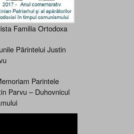
ista Familia Ortodoxa
nile Părintelui Justin
vu
Memoriam Parintele
tin Parvu – Duhovnicul
mului