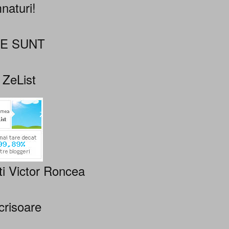
naturi!
NE SUNT
 ZeList
ti Victor Roncea
crisoare