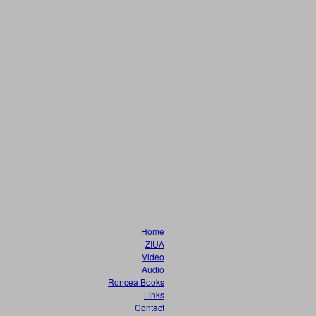
Home
ZIUA
Video
Audio
Roncea Books
Links
Contact