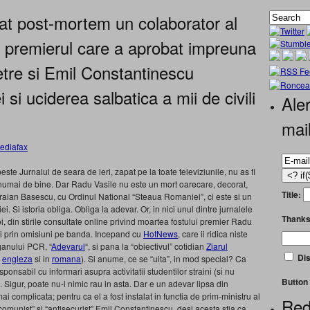
at post-mortem un colaborator al
e, premierul care a aprobat impreuna
tre si Emil Constantinescu
si uciderea salbatica a mii de civili
Aler
mai
este Jurnalul de seara de ieri, zapat pe la toate televiziunile, nu as fi
, numai de bine. Dar Radu Vasile nu este un mort oarecare, decorat,
Title:
raian Basescu, cu Ordinul National “Steaua Romaniei”, ci este si un
. Si istoria obliga. Obliga la adevar. Or, in nici unul dintre jurnalele
Thanks
i, din stirile consultate online privind moartea fostului premier Radu
ni prin omisiuni pe banda. Incepand cu
HotNews
, care ii ridica niste
ganului PCR, “
Adevarul
“, si pana la “obiectivul” cotidian
Ziarul
Dis
n
engleza
si in
romana
). Si anume, ce se “uita”, in mod special? Ca
sponsabil cu informari asupra activitatii studentilor straini (si nu
Button 
Sigur, poate nu-i nimic rau in asta. Dar e un adevar lipsa din
ai complicata; pentru ca el a fost instalat in functia de prim-ministru al
Red
omunist” si “antisecurist” Emil Constantinescu, desi acesta stia ca