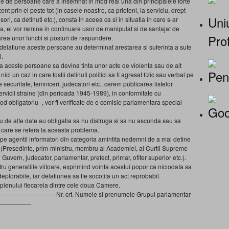
rie de persoane care a insemnat in mod real una din principalele forte
ent prin ei peste tot (in casele noastre, ca prieteni, la serviciu, drept
Uniu
ori, ca detinuti etc.), consta in aceea ca si in situatia in care s-ar
ta, ei vor ramine in continuare usor de manipulat si de santajat de
Prof
area unor functii si posturi de raspundere.
si delatiune aceste persoane au determinat arestarea si suferinta a sute
i.
ca aceste persoane sa devina tinta unor acte de violenta sau de alt
Pen
ici un caz in care fostii detinuti politici sa fi agresat fizic sau verbal pe
de securitate, temniceri, judecatori etc., cerem publicarea listelor
 servicii straine (din perioada 1945-1989), in conformitate cu
mod obligatoriu -, vor fi verificate de o comisie parlamentara special
Goo
sau de alte date au obligatia sa nu distruga si sa nu ascunda sau sa
, care se refera la aceasta problema.
i pe agentii informatori din categoria amintita nedemni de a mai detine
at (Presedinte, prim-ministru, membru al Academiei, al Curtii Supreme
 Guvern, judecator, parlamentar, prefect, primar, ofiter superior etc.).
ru generatiile viitoare, exprimind vointa acestui popor ca niciodata sa
orabile, iar delatiunea sa fie socotita un act reprobabil.
 plenului fiecareia dintre cele doua Camere.
———Nr. crt. Numele si prenumele Grupul parlamentar
——————