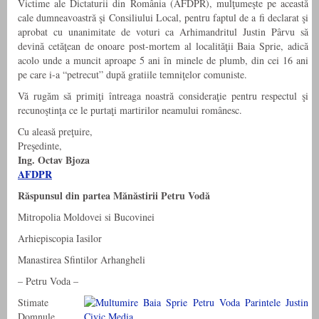
Victime ale Dictaturii din România (AFDPR), mulţumeşte pe această
cale dumneavoastră şi Consiliului Local, pentru faptul de a fi declarat şi
aprobat cu unanimitate de voturi ca Arhimandritul Justin Pârvu să
devină cetăţean de onoare post-mortem al localităţii Baia Sprie, adică
acolo unde a muncit aproape 5 ani în minele de plumb, din cei 16 ani
pe care i-a “petrecut” după gratiile temniţelor comuniste.
Vă rugăm să primiţi întreaga noastră consideraţie pentru respectul şi
recunoştinţa ce le purtaţi martirilor neamului românesc.
Cu aleasă preţuire,
Preşedinte,
Ing. Octav Bjoza
AFDPR
Răspunsul din partea Mănăstirii Petru Vodă
Mitropolia Moldovei si Bucovinei
Arhiepiscopia Iasilor
Manastirea Sfintilor Arhangheli
– Petru Voda –
Stimate
Domnule