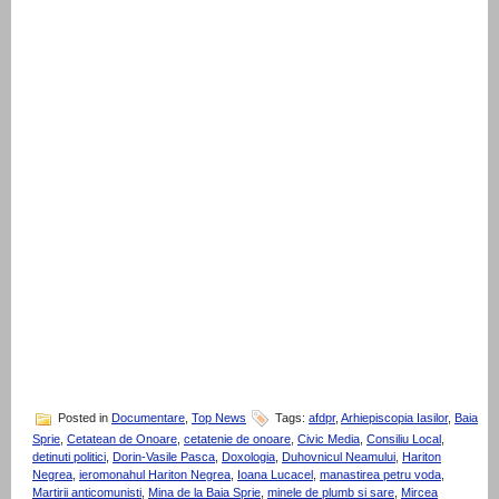
Posted in
Documentare
,
Top News
Tags:
afdpr
,
Arhiepiscopia Iasilor
,
Baia
Sprie
,
Cetatean de Onoare
,
cetatenie de onoare
,
Civic Media
,
Consiliu Local
,
detinuti politici
,
Dorin-Vasile Pasca
,
Doxologia
,
Duhovnicul Neamului
,
Hariton
Negrea
,
ieromonahul Hariton Negrea
,
Ioana Lucacel
,
manastirea petru voda
,
Martirii anticomunisti
,
Mina de la Baia Sprie
,
minele de plumb si sare
,
Mircea