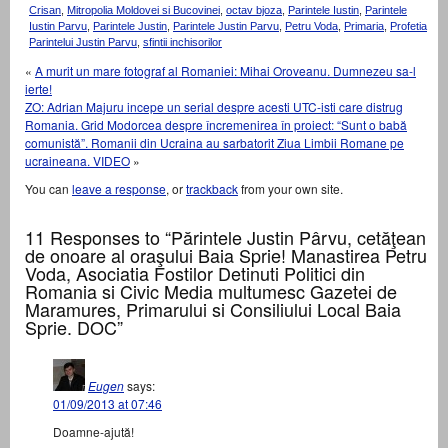
Crisan
,
Mitropolia Moldovei si Bucovinei
,
octav bjoza
,
Parintele Iustin
,
Parintele
Iustin Parvu
,
Parintele Justin
,
Parintele Justin Parvu
,
Petru Voda
,
Primaria
,
Profetia
Parintelui Justin Parvu
,
sfintii inchisorilor
«
A murit un mare fotograf al Romaniei: Mihai Oroveanu. Dumnezeu sa-l
ierte!
ZO: Adrian Majuru incepe un serial despre acesti UTC-isti care distrug
Romania. Grid Modorcea despre încremenirea în proiect: “Sunt o babă
comunistă”. Romanii din Ucraina au sarbatorit Ziua Limbii Romane pe
ucraineana. VIDEO
»
You can
leave a response
, or
trackback
from your own site.
11 Responses to “Părintele Justin Pârvu, cetăţean
de onoare al oraşului Baia Sprie! Manastirea Petru
Voda, Asociatia Fostilor Detinuti Politici din
Romania si Civic Media multumesc Gazetei de
Maramures, Primarului si Consiliului Local Baia
Sprie. DOC”
Eugen
says:
01/09/2013 at 07:46
Doamne-ajută!