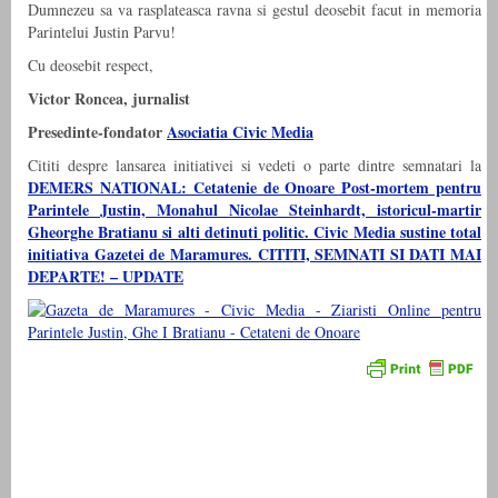
Dumnezeu sa va rasplateasca ravna si gestul deosebit facut in memoria
Parintelui Justin Parvu!
Cu deosebit respect,
Victor Roncea, jurnalist
Presedinte-fondator
Asociatia Civic Media
Cititi despre lansarea initiativei si vedeti o parte dintre semnatari la
DEMERS NATIONAL: Cetatenie de Onoare Post-mortem pentru
Parintele Justin, Monahul Nicolae Steinhardt, istoricul-martir
Gheorghe Bratianu si alti detinuti politic. Civic Media sustine total
initiativa Gazetei de Maramures. CITITI, SEMNATI SI DATI MAI
DEPARTE! – UPDATE