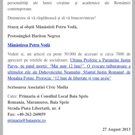
personalităţi ale lumii creştine şi academice ale României
contemporane.
Dumnezeu să vă răsplătească şi să vă binecuvinteze!
Stareţ al obştii Mănăstirii Petru Vodă,
Protosinghel Hariton Negrea
Mănăstirea Petru Vodă
Vedeti si, un articol cu peste 50.000 de accesari si circa 7000 de
aprecieri pe retelele de socializare:
Ultima Profetie a Parintelui Justin
Parvu, pe patul mortii: “Mai sunt 12 luni!”. O evocare tulburatoare a
ultimelor zile ale Duhovnicului Neamului, Sfantul Justin Romanul, de
Monahia Fotini. Prorocia: “12 luni de libertate şi vine urgie”
Scrisoarea Asociatiei Civic Media
Primaria si Consiliul Local Baia Sprie
Catre:
Romania, Maramures, Baia Sprie
Strada Piata Libertatii, nr. 4
Fax: +40-262-260059
primaria@baiasprie.ro
27 August 2013