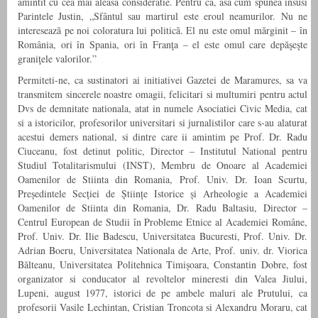
amintit cu cea mai aleasa consideratie. Pentru ca, asa cum spunea insusi
Parintele Justin, „Sfântul sau martirul este eroul neamurilor. Nu ne
interesează pe noi coloratura lui politică. El nu este omul mărginit – în
România, ori în Spania, ori în Franţa – el este omul care depăşeşte
graniţele valorilor.”
Permiteti-ne, ca sustinatori ai initiativei Gazetei de Maramures, sa va
transmitem sincerele noastre omagii, felicitari si multumiri pentru actul
Dvs de demnitate nationala, atat in numele Asociatiei Civic Media, cat
si a istoricilor, profesorilor universitari si jurnalistilor care s-au alaturat
acestui demers national, si dintre care ii amintim pe Prof. Dr. Radu
Ciuceanu, fost detinut politic, Director – Institutul National pentru
Studiul Totalitarismului (INST), Membru de Onoare al Academiei
Oamenilor de Stiinta din Romania, Prof. Univ. Dr. Ioan Scurtu,
Președintele Secției de Științe Istorice și Arheologie a Academiei
Oamenilor de Stiinta din Romania, Dr. Radu Baltasiu, Director –
Centrul European de Studii în Probleme Etnice al Academiei Române,
Prof. Univ. Dr. Ilie Badescu, Universitatea Bucuresti, Prof. Univ. Dr.
Adrian Boeru, Universitatea Nationala de Arte, Prof. univ. dr. Viorica
Bălteanu, Universitatea Politehnica Timișoara, Constantin Dobre, fost
organizator si conducator al revoltelor mineresti din Valea Jiului,
Lupeni, august 1977, istorici de pe ambele maluri ale Prutului, ca
profesorii Vasile Lechintan, Cristian Troncota si Alexandru Moraru, cat