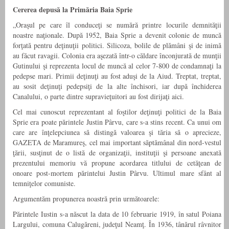
Cererea depusă la Primăria Baia Sprie
„Oraşul pe care îl conduceţi se numără printre locurile demnităţii
noastre naţionale. După 1952, Baia Sprie a devenit colonie de muncă
forţată pentru deţinuţii politici. Silicoza, bolile de plămâni şi de inimă
au făcut ravagii. Colonia era aşezată într-o căldare înconjurată de munţii
Gutinului şi reprezenta locul de muncă al celor 7-800 de condamnaţi la
pedepse mari. Primii deţinuţi au fost aduşi de la Aiud. Treptat, treptat,
au sosit deţinuţi pedepsiţi de la alte închisori, iar după închiderea
Canalului, o parte dintre supravieţuitori au fost dirijaţi aici.
Cel mai cunoscut reprezentant al foştilor deţinuţi politici de la Baia
Sprie era poate părintele Justin Pârvu, care s-a stins recent. Ca unui om
care are înţelepciunea să distingă valoarea şi tăria să o aprecieze,
GAZETA de Maramureş, cel mai important săptămânal din nord-vestul
ţării, susţinut de o listă de organizaţii, instituţii şi persoane anexată
prezentului memoriu vă propune acordarea titlului de cetăţean de
onoare post-mortem părintelui Justin Pârvu. Ultimul mare sfânt al
temniţelor comuniste.
Argumentăm propunerea noastră prin următoarele:
Părintele Iustin s-a născut la data de 10 februarie 1919, în satul Poiana
Largului, comuna Calugăreni, judeţul Neamţ. În 1936, tânărul râvnitor