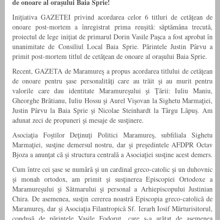
de onoare al oraşului Baia Sprie!
Iniţiativa GAZETEI privind acordarea celor 6 titluri de cetăţean de
onoare post-mortem a înregistrat prima reuşită: săptămâna trecută,
proiectul de lege iniţiat de primarul Dorin Vasile Paşca a fost aprobat în
unanimitate de Consiliul Local Baia Sprie. Părintele Justin Pârvu a
primit post-mortem titlul de cetăţean de onoare al oraşului Baia Sprie.
Recent, GAZETA de Maramureş a propus acordarea titlului de cetăţean
de onoare pentru şase personalităţi care au trăit şi au murit pentru
valorile care dau identitate Maramureşului şi Ţării: Iuliu Maniu,
Gheorghe Brătianu, Iuliu Hossu şi Aurel Vişovan la Sighetu Marmaţiei,
Justin Pârvu la Baia Sprie şi Nicolae Steinhardt la Târgu Lăpuş. Am
adunat zeci de propuneri şi mesaje de susţinere.
Asociaţia Foştilor Deţinuţi Politici Maramureş, subfiliala Sighetu
Marmaţiei, susţine demersul nostru, dar şi preşedintele AFDPR Octav
Bjoza a anunţat că şi structura centrală a Asociaţiei susţine acest demers.
Cum între cei şase se numără şi un cardinal greco-catolic şi un duhovnic
şi monah ortodox, am primit şi susţinerea Episcopiei Ortodoxe a
Maramureşului şi Sătmarului şi personal a Arhiepiscopului Justinian
Chira. De asemenea, susţin cererea noastră Episcopia greco-catolică de
Maramureş, dar şi Asociaţia Filantropică Sf. Ierarh Iosif Mărturisitorul,
condusă de părintele Vasile Fodoruţ, care s-a arătat de asemenea