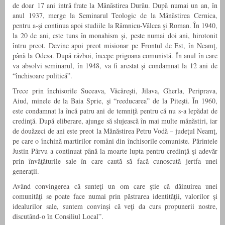
de doar 17 ani intră frate la Mănăstirea Durău. După numai un an, în
anul 1937, merge la Seminarul Teologic de la Mănăstirea Cernica,
pentru a-şi continua apoi studiile la Râmnicu-Vâlcea şi Roman. În 1940,
la 20 de ani, este tuns în monahism şi, peste numai doi ani, hirotonit
întru preot. Devine apoi preot misionar pe Frontul de Est, în Neamţ,
până la Odesa. După război, începe prigoana comunistă. În anul în care
va absolvi seminarul, în 1948, va fi arestat şi condamnat la 12 ani de
“închisoare politică”.
Trece prin închisorile Suceava, Văcăreşti, Jilava, Gherla, Periprava,
Aiud, minele de la Baia Sprie, şi “reeducarea” de la Piteşti. În 1960,
este condamnat la încă patru ani de temniţă pentru că nu s-a lepădat de
credinţă. După eliberare, ajunge să slujească în mai multe mănăstiri, iar
de douăzeci de ani este preot la Mănăstirea Petru Vodă – judeţul Neamţ,
pe care o închină martirilor români din închisorile comuniste. Părintele
Justin Pârvu a continuat până la moarte lupta pentru credinţă şi adevăr
prin învăţăturile sale în care caută să facă cunoscută jertfa unei
generaţii.
Având convingerea că sunteţi un om care ştie că dăinuirea unei
comunităţi se poate face numai prin păstrarea identităţii, valorilor şi
idealurilor sale, suntem convinşi că veţi da curs propunerii nostre,
discutând-o în Consiliul Local”.