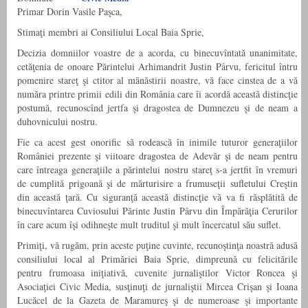
Primar Dorin Vasile Paşca,
Stimaţi membri ai Consiliului Local Baia Sprie,
Decizia domniilor voastre de a acorda, cu binecuvîntată unanimitate,
cetăţenia de onoare Părintelui Arhimandrit Justin Pârvu, fericitul întru
pomenire stareţ şi ctitor al mănăstirii noastre, vă face cinstea de a vă
număra printre primii edili din România care îi acordă această distincţie
postumă, recunoscînd jertfa şi dragostea de Dumnezeu şi de neam a
duhovnicului nostru.
Fie ca acest gest onorific să rodească în inimile tuturor generaţiilor
României prezente şi viitoare dragostea de Adevăr şi de neam pentru
care întreaga generaţiile a părintelui nostru stareţ s-a jertfit în vremuri
de cumplită prigoană şi de mărturisire a frumuseţii sufletului Creştin
din această ţară. Cu siguranţă această distincţie vă va fi răsplătită de
binecuvîntarea Cuviosului Părinte Justin Pârvu din Împărăţia Cerurilor
în care acum îşi odihneşte mult truditul şi mult încercatul său suflet.
Primiţi, vă rugăm, prin aceste puţine cuvinte, recunoştinţa noastră adusă
consiliului local al Primăriei Baia Sprie, dimpreună cu felicitările
pentru frumoasa iniţiativă, cuvenite jurnaliştilor Victor Roncea şi
Asociaţiei Civic Media, susţinuţi de jurnaliştii Mircea Crişan şi Ioana
Lucăcel de la Gazeta de Maramureş şi de numeroase şi importante