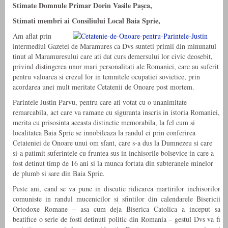
Stimate Domnule Primar Dorin Vasile Paşca,
Stimati membri ai Consiliului Local Baia Sprie,
Am aflat prin
intermediul Gazetei de Maramures ca Dvs sunteti primii din minunatul
tinut al Maramuresului care ati dat curs demersului lor civic deosebit,
privind distingerea unor mari personalitati ale Romaniei, care au suferit
pentru valoarea si crezul lor in temnitele ocupatiei sovietice, prin
acordarea unei mult meritate Cetatenii de Onoare post mortem.
Parintele Justin Parvu, pentru care ati votat cu o unanimitate
remarcabila, act care va ramane cu siguranta inscris in istoria Romaniei,
merita cu prisosinta aceasta distinctie memorabila, la fel cum si
localitatea Baia Sprie se innobileaza la randul ei prin conferirea
Cetateniei de Onoare unui om sfant, care s-a dus la Dumnezeu si care
si-a patimit suferintele cu fruntea sus in inchisorile bolsevice in care a
fost detinut timp de 16 ani si la munca fortata din subteranele minelor
de plumb si sare din Baia Sprie.
Peste ani, cand se va pune in discutie ridicarea martirilor inchisorilor
comuniste in randul mucenicilor si sfintilor din calendarele Bisericii
Ortodoxe Romane – asa cum deja Biserica Catolica a inceput sa
beatifice o serie de fosti detinuti politic din Romania – gestul Dvs va fi