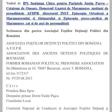
Vedeti si:
IPS Justinian Chira pentru Parintele Justin Parvu –
Cetatean de Onoare. Demersul Gazetei de Maramures, sustinut de
presedintele AFDPR, directorul INST, Episcopia Ortodoxă a
Maramureşului şi Sătmarului şi Episcopia greco-catolică de
Maramureş, cat si de zeci de personalitati
Scrisoarea din partea Asociaţiei Foştilor Deţinuţi Politici din
România
ASOCIAŢIA FOŞTILOR DEŢINUŢI POLITICI DIN ROMÂNIA
A.F.D.P.R.
ASSOCIATION DES ANCIENS DETENUS POLITIQUES DE
ROUMANIE
FORMER ROMANIAN POLITICAL PRISONERS ASSOCIATION
Str.Mântuleasa nr.10, 70087 Bucureşti, sector 3, ROMÂNIA,
tel.fax.3172317
Nr. 97/29.08.2013
C ă t r e
Primăria Baia Sprie
Domnului primar Dorin-Vasile Paşca
Consiliului Local
Comitetul Naţional de Conducere al Asociaţiei Foştilor Deţinuţi şi