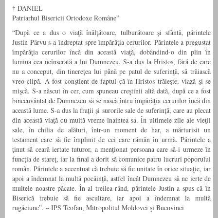
† DANIEL
Patriarhul Bisericii Ortodoxe Române”
“După ce a dus o viaţă înălţătoare, tulburătoare şi sfântă, părintele
Justin Pârvu s-a îndreptat spre împărăţia cerurilor. Părintele a pregustat
împărăţia cerurilor încă din această viaţă, dobândind-o din plin în
lumina cea neînserată a lui Dumnezeu. S-a dus la Hristos, fără de care
nu a conceput, din tinereţea lui până pe patul de suferinţă, să trăiască
vreo clipă. A fost conştient de faptul că în Hristos trăieşte, viază şi se
mişcă. S-a născut în cer, cum spuneau creştinii altă dată, după ce a fost
binecuvântat de Dumnezeu să se nască întru împărăţia cerurilor încă din
această lume. S-a dus la fraţii şi surorile sale de suferinţă, care au plecat
din această viaţă cu multă vreme înaintea sa. În ultimele zile ale vieţii
sale, în chilia de alături, într-un moment de har, a mărturisit un
testament care să fie împlinit de cei care rămân în urmă. Părintele a
ţinut să ceară iertate tuturor, a menţionat persoana care să-i urmeze în
funcţia de stareţ, iar la final a dorit să comunice patru lucruri poporului
român. Părintele a accentuat că trebuie să fie unitate în orice situaţie, iar
apoi a îndemnat la multă pocăinţă, astfel încât Dumnezeu să ne ierte de
multele noastre păcate. În al treilea rând, părintele Justin a spus că în
Biserică trebuie să fie ascultare, iar apoi a îndemnat la multă
rugăciune”. – IPS Teofan, Mitropolitul Moldovei şi Bucovinei