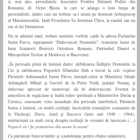
si, mai ales, presedintele Asociatiei Fostilor Detinuti Politic din
Romania, dl. Octav Bjoza, la care se adauga o lista lunga de
personalitati, dintre care nu trebuie sa-l uitam pe distinsul Arhiepiscop
al Maramuresului, Inalt Preasfintia Sa Justinian Chira, la randul sau un
om al lui Dumnezeu.
Nu in ultimul rand, trebuie amintite vorbele calde la adresa Parintelui
Justin Parvu, supranumit “Duhovnicul Neamului”, transmise lumii de
Intai Statatorii Bisericii Ortodoxe Romane, Patriarhul Daniel si
Mitropolitul Teofan al Moldovei si Bucovinei:
„În perioada plină de lumină dintre sărbătoarea Înălţării Domnului la
Cer şi sărbătoarea Pogorârii Sfântului Duh a trecut la cele veşnice
Părintele Arhimandrit Iustin Pârvu, stareţul-ctitor al Mănăstirii Sfinţii
Arhangheli Mihail şi Gavriil de la Petru Vodă, judeţul Neamţ, şi
duhovnic apreciat de numeroşii săi fii duhovniceşti. Format în
atmosfera de rugăciune şi înaltă trăire spirituală a Mănăstirilor Durău şi
Cernica, cunoscute vetre monahale din perioada interbelică, Părintele
Justin a îndurat, cu multă credinţă, încercările temniţelor comuniste de
la Văcăreşti, Jilava, Aiud şi Suceava (între anii 1948 – 1964),
mărturisind cu mult curaj dreapta credinţă în vremuri de încercare.(…)
Veşnică să-i fie pomenirea din neam în neam!
Cu părinteşti binecuvântări şi condoleanţe pentru obştea mănăstirii,