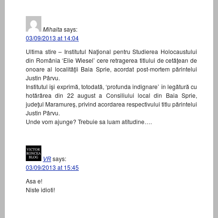
Mihaita
says:
03/09/2013 at 14:04
Ultima stire – Institutul Naţional pentru Studierea Holocaustului
din România ‘Elie Wiesel’ cere retragerea titlului de cetăţean de
onoare al localităţii Baia Sprie, acordat post-mortem părintelui
Justin Pârvu.
Institutul îşi exprimă, totodată, ‘profunda indignare’ în legătură cu
hotărârea din 22 august a Consiliului local din Baia Sprie,
judeţul Maramureş, privind acordarea respectivului titlu părintelui
Justin Pârvu.
Unde vom ajunge? Trebuie sa luam atitudine….
VR
says:
03/09/2013 at 15:45
Asa e!
Niste idioti!