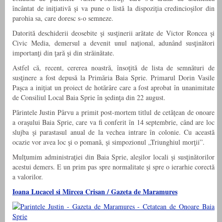
încântat de iniţiativă şi va pune o listă la dispoziţia credincioşilor din
parohia sa, care doresc s-o semneze.
Datorită deschiderii deosebite şi susţinerii arătate de Victor Roncea şi
Civic Media, demersul a devenit unul naţional, adunând susţinători
importanţi din ţară şi din străinătate.
Astfel că, recent, cererea noastră, însoţită de lista de semnături de
susţinere a fost depusă la Primăria Baia Sprie. Primarul Dorin Vasile
Paşca a iniţiat un proiect de hotărâre care a fost aprobat în unanimitate
de Consiliul Local Baia Sprie în şedinţa din 22 august.
Părintele Justin Pârvu a primit post-mortem titlul de cetăţean de onoare
a oraşului Baia Sprie, care va fi conferit în 14 septembrie, când are loc
slujba şi parastasul anual de la vechea intrare în colonie. Cu această
ocazie vor avea loc şi o pomană, şi simpozionul „Triunghiul morţii”.
Mulţumim administraţiei din Baia Sprie, aleşilor locali şi susţinătorilor
acestui demers. E un prim pas spre normalitate şi spre o ierarhie corectă
a valorilor.
Ioana Lucacel si Mircea Crisan / Gazeta de Maramures