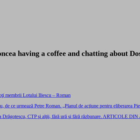
Roncea having a coffee and chatting about 
ţi membrii Lotului Iliescu – Roman
 urmează Petre Roman. „Planul de acţiune pentru eliberarea Pieţei
na Drăgotescu, CTP şi alţii, fără ură şi fără răzbunare. ARTICOLE