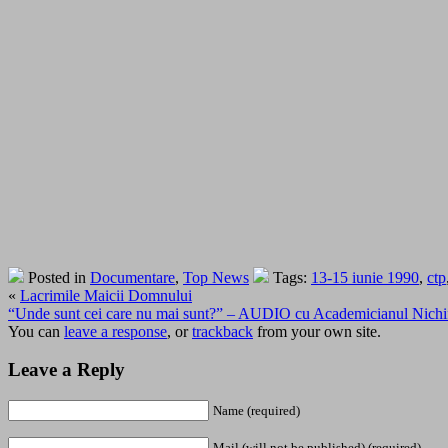
Posted in
Documentare
,
Top News
Tags:
13-15 iunie 1990
,
ctp
«
Lacrimile Maicii Domnului
“Unde sunt cei care nu mai sunt?” – AUDIO cu Academicianul Nichif
You can
leave a response
, or
trackback
from your own site.
Leave a Reply
Name (required)
Mail (will not be published) (required)