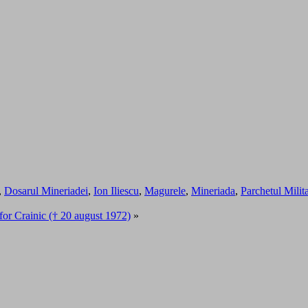
,
Dosarul Mineriadei
,
Ion Iliescu
,
Magurele
,
Mineriada
,
Parchetul Milita
or Crainic († 20 august 1972)
»