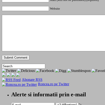
Website
Abonare RSS
Roncea.ro pe Twitter
Alerte si informatii prin e-mail
'>