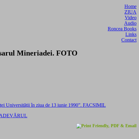
Home
ZIUA
Video
Audio
Roncea Books
Links
Contact
Dosarul Mineriadei. FOTO
 Universităţii în ziua de 13 iunie 1990”. FACSIMIL
 DIN ADEVĂRUL