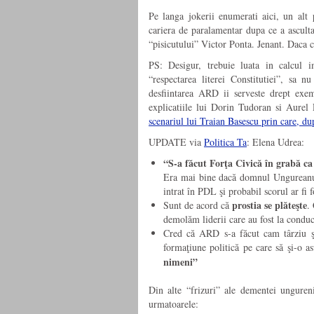
Pe langa jokerii enumerati aici, un alt 
cariera de paralamentar dupa ce a asculta
“pisicutului” Victor Ponta. Jenant. Daca 
PS: Desigur, trebuie luata in calcul i
“respectarea literei Constitutiei”, sa 
desfiintarea ARD ii serveste drept exe
explicatiile lui Dorin Tudoran si Aurel
scenariul lui Traian Basescu prin care, d
UPDATE via
Politica Ta
: Elena Udrea:
“S-a făcut Forţa Civică în grabă 
Era mai bine dacă domnul Ungureanu 
intrat în PDL şi probabil scorul ar fi 
prostia se plăteşte
Sunt de acord că
.
demolăm liderii care au fost la conduc
Cred că ARD s-a făcut cam târziu 
formaţiune politică pe care să şi-o 
nimeni”
Din alte “frizuri” ale dementei unguren
urmatoarele: