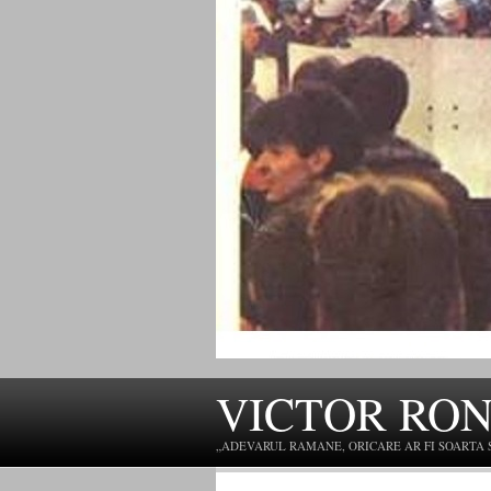
VICTOR RO
„ADEVARUL RAMANE, ORICARE AR FI SOARTA SLU