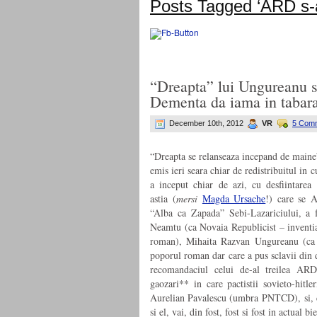
Posts Tagged ‘ARD s-a 
“Dreapta” lui Ungureanu s
Dementa da iama in tabara
December 10th, 2012
VR
5 Com
“Dreapta se relanseaza incepand de maine”
emis ieri seara chiar de redistribuitul in
a inceput chiar de azi, cu desfiintare
astia (
mersi
Magda Ursache
!) care se 
“Alba ca Zapada” Sebi-Lazariciului, a f
Neamtu (ca Novaia Republicist – inventia
roman), Mihaita Razvan Ungureanu (ca g
poporul roman dar care a pus sclavii din d
recomandaciul celui de-al treilea AR
gaozari** in care pactistii sovieto-hitl
Aurelian Pavalescu (umbra PNTCD), si, cu
si el, vai, din fost, fost si fost in actual bi