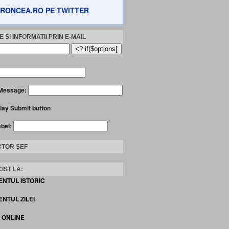
RONCEA.RO PE TWITTER
 SI INFORMATII PRIN E-MAIL
Message:
lay Submit button
abel:
TOR ȘEF
IST LA:
ENTUL ISTORIC
NTUL ZILEI
I ONLINE