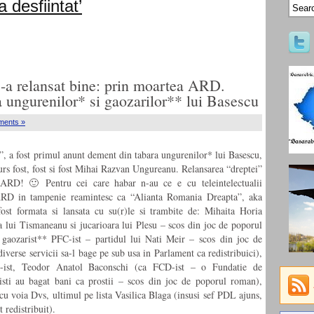
desfiintat’
-a relansat bine: prin moartea ARD.
 ungurenilor* si gaozarilor** lui Basescu
ments »
, a fost primul anunt dement din tabara ungurenilor* lui Basescu,
 curs fost, fost si fost Mihai Razvan Ungureanu. Relansarea “dreptei”
a ARD! 🙂 Pentru cei care habar n-au ce e cu teleintelectualii
ARD in tampenie reamintesc ca “Alianta Romania Dreapta”, aka
ost formata si lansata cu su(r)le si trambite de: Mihaita Horia
 lui Tismaneanu si jucarioara lui Plesu – scos din joc de poporul
aozarist** PFC-ist – partidul lui Nati Meir – scos din joc de
iverse servicii sa-l bage pe sub usa in Parlament ca redistribuici),
D-ist, Teodor Anatol Baconschi (ca FCD-ist – o Fundatie de
eristi au bagat bani ca prostii – scos din joc de poporul roman),
 voia Dvs, ultimul pe lista Vasilica Blaga (insusi sef PDL ajuns,
et redistribuit).