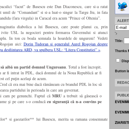
pacalici “facut” de Basescu este Dan Diaconescu, care si-a ratat
t umil de “Comandant” si si-a luat-o singur la Targu Jiu, in fata
candida (fara virgula) in Caracal era acum “Prince of Oltenia”.
ALERTE
maginatia diabolica a lui Basescu, care poate planui ca, prin
nu ivite USL la negocieri pentru formarea Guvernului si atunci
'>
mplu. In ton cu boala semnala la hoardele de ungureni! Vedeti
Title:
 Rogojan aici:
Dorin Tudoran si generalul Aurel Rogojan despre
upa desfiintarea ARD, va spulbera USL: “Litera Constitutiei” »
.
Thanks 
Disp
ca să aibă un partid domnul Ungureanu
. Totul a fost încropit.
Button l
ar fi intrat în PDL, dacă domnul de la Noua Republică ar fi
fost cel puţin acelaşi de acum.
REDAC
 Cred că era mai bine dacă rămâneam cu brandul PDL în loc să
earea partidului în perioada în care am guvernat.
MRU
şi cam pe genunchi. Faptul că
a trebuit să găsească o
PUBLIC
cu siguranţă că n-a convins pe
asume şi pe care s-o conducă
EVENIM
EVENIME
ilor* si gaozarilor** lui Basescu, merita sa ramana consemnate
ZIARIST