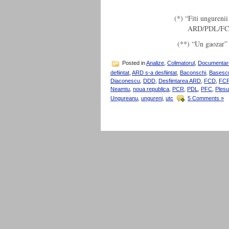
(*) “Fiti ungureni
ARD/PDL/FC
(**) “Un gaozar” 
Posted in
Analize
,
Colimatorul
,
Documentar
defiintat
,
ARD s-a desfiintat
,
Baconschi
,
Basesc
Diaconescu
,
DDD
,
Desfiintarea ARD
,
FCD
,
FC
Neamtu
,
noua republica
,
PCR
,
PDL
,
PFC
,
Plesu
Ungureanu
,
ungureni
,
utc
5 Comments »