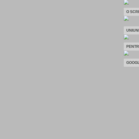
O SCR
UNIUN
PENTR
GOOGL