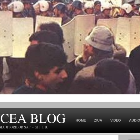
NCEA BLOG
HOME
ZIUA
VIDEO
AUDI
JITORILOR SAI" – GH. I. B.
CONTACT