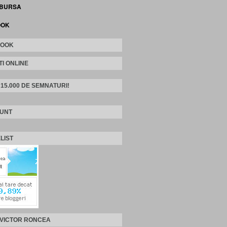
 BURSA
OOK
BOOK
TI ONLINE
 15.000 DE SEMNATURI!
SUNT
LIST
 VICTOR RONCEA