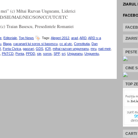
ZIARUL
i mei” (c) Mihai Razvan Ungueanu, Liderici
FACEB
D/SIE/MAE/NEC/SON/CC/UTC/ETC
(c) Traian Basescu, Presedintele Romaniei
FACE
e
,
Editoriale
,
Top News
Tags:
Alegeri 2012
,
arad
,
ARD
,
ARD s-a
ZIARIS
u
,
Blaga
,
cacanarii lui soros si basescu
,
cc al utc
,
Constitutia
,
Dan
R
,
Forta Civica
,
gaozari
,
GDS
,
ICR
,
mihai razvan ungureanu
,
mru
,
nati meir
,
PESTE
,
PNTCD
,
Ponta
,
PPDD
,
sie
,
soros
,
SPP
,
sri
,
Ungueanu
,
Unguentu
,
CINE 
TOP ZE
CARTI