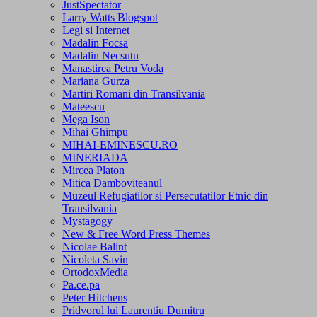
JustSpectator
Larry Watts Blogspot
Legi si Internet
Madalin Focsa
Madalin Necsutu
Manastirea Petru Voda
Mariana Gurza
Martiri Romani din Transilvania
Mateescu
Mega Ison
Mihai Ghimpu
MIHAI-EMINESCU.RO
MINERIADA
Mircea Platon
Mitica Damboviteanul
Muzeul Refugiatilor si Persecutatilor Etnic din
Transilvania
Mystagogy
New & Free Word Press Themes
Nicolae Balint
Nicoleta Savin
OrtodoxMedia
Pa.ce.pa
Peter Hitchens
Pridvorul lui Laurentiu Dumitru