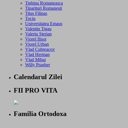
Tighina Romaneasca
Tiparituri Romanesti
Titus Filipas
Tociu
Universitatea Emaus
Valentin Tigau
Valeriu Sterian
Viorel Ilisoi
Viorel Urban
Vlad Cubreacov
Vlad Herman
Vlad Mihai
Willy Pragher
Calendarul Zilei
FII PRO VITA
Familia Ortodoxa