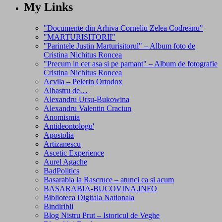
My Links
"Documente din Arhiva Corneliu Zelea Codreanu"
"MARTURISITORII"
"Parintele Justin Marturisitorul" – Album foto de
Cristina Nichitus Roncea
"Precum in cer asa si pe pamant" – Album de fotografie
Cristina Nichitus Roncea
Acvila – Pelerin Ortodox
Albastru de…
Alexandru Ursu-Bukowina
Alexandru Valentin Craciun
Anomismia
Antideontologu'
Apostolia
Artizanescu
Ascetic Experience
Aurel Agache
BadPolitics
Basarabia la Rascruce – atunci ca si acum
BASARABIA-BUCOVINA.INFO
Biblioteca Digitala Nationala
Bindiribli
Blog Nistru Prut – Istoricul de Veghe