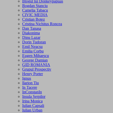
Blogul lui Donkeypapuas
Bogdan Stanciu
Camelia Tabacu
CIVIC MEDIA
Cristian Botez
Cristina Nichitus Roncea
Dan Tanasa
Diakonima
Dinu Lazar
Dorin Tudoran
Emil Neacsu
Emilia Corbu
Eugen Mihaescu
George Damian
GID ROMANIA
Grupul Prospectiv
Henry Porter
Ignus
Ilarion Tiu
In Tacere
InConstanIn
Insula Serpilor
Irina Monica
Iulian Capsali
Iulian Urban