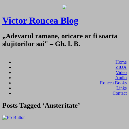
Victor Roncea Blog
„Adevarul ramane, oricare ar fi soarta
slujitorilor sai" – Gh. I. B.
Home
ZIUA
Video
Audio
Roncea Books
Links
Contact
Posts Tagged ‘Austeritate’