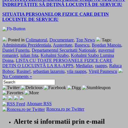
ÎNDREPTĂŢITE SĂ DEŢINĂ LOCUINŢĂ DE SERVICIU
SITUAŢIA PERSOANELOR FIZICE CARE DEŢIN
LOCUINŢE DE SERVICIU
Posted in
Colimatorul
,
Documentare
,
Top News
Tags:
Administratia Prezidentiala
,
Austeritate
,
Basescu
,
Bogdan Manoiu
,
Daniel Funeriu
,
Departamentul Securitatii Nationale
,
guvernul
romaniei
,
iulian fota
,
Kohalmi Szabo
,
Kohalmi Szabo Lumina
Doina
,
LISTA CU TOATE PERSOANELE FIZICE CARE
DEŢIN O LOCUINŢĂ LA RA-APPS
,
Mediafax
,
raapps
,
Raluca
Boboc
,
Rusine!
,
sebastian lazaroiu
,
vila raapps
,
Virgil Paunescu
No Comments »
Abonare RSS
Roncea.ro pe Twitter
Alerte si informatii prin e-mail