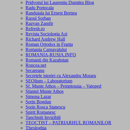
Pridvorul lui Laurentiu Dumitru Blog
Radu Portocala
Randuiala lui Ernest Bernea
Raoul Sorban
Razvan Zamfir
Refresh.ro
Revista Sociologia Azi
Richard Andrew Hall
Roman Ortodox in Franta
Romania Carnavalului
ROMANIA-RUSIA.INFO
Romanii din Kazahstan
Roncea.net
Secareanu
Secretele istoriei cu Alexandru Moraru
SEOlium – Laboratorium
Sf. Munte Athos – Pemptousia – Vatoped
Sfantul Munte Athos
Simona Lazar
Sorin Bogdan
Sorin Rosca Stanescu
Spirit Romanesc
Tanchistii Invizibili
TEOCTIST – PATRIARHUL ROMANILOR
Theologhia