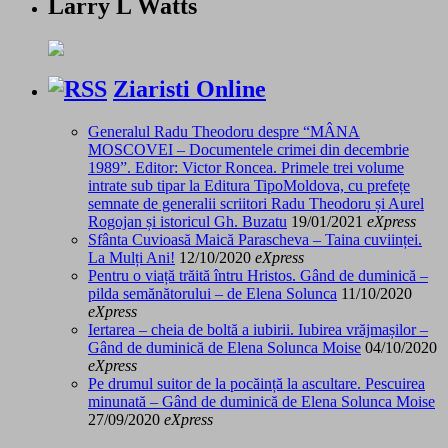
Larry L Watts
Ziaristi Online
Generalul Radu Theodoru despre “MÂNA
MOSCOVEI – Documentele crimei din decembrie
1989”. Editor: Victor Roncea. Primele trei volume
intrate sub tipar la Editura TipoMoldova, cu prefețe
semnate de generalii scriitori Radu Theodoru și Aurel
Rogojan și istoricul Gh. Buzatu
19/01/2021
eXpress
Sfânta Cuvioasă Maică Parascheva – Taina cuviinței.
La Mulți Ani!
12/10/2020
eXpress
Pentru o viață trăită întru Hristos. Gând de duminică –
pilda semănătorului – de Elena Solunca
11/10/2020
eXpress
Iertarea – cheia de boltă a iubirii. Iubirea vrăjmașilor –
Gând de duminică de Elena Solunca Moise
04/10/2020
eXpress
Pe drumul suitor de la pocăință la ascultare. Pescuirea
minunată – Gând de duminică de Elena Solunca Moise
27/09/2020
eXpress