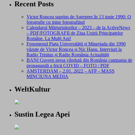
Recent Posts
Victor Roncea suprins de Agerpres în 13 iunie 1990: O
fotografie cu mine fotografiind
Calendarul Mărturisitorilor – 2023 – de la ActiveNews
– PDF/FOTOGRAFII de Ziua Unirii Principatelor
Române. La Mulți Ani!
Fenomenul Piața Universității și Mineriada din 1990
văzute de Victor Roncea și Nic Hanu. Interviuri la
Radio Trinitas și Radio România Actualități
BANI Guvern presa vândută din România campania de
propagandă a fricii COVID – FOTO / PDF
AMSTERDAM – 2.01. 2022 – AFP – MASS
MINCIUNA MEDIA
WeltKultur
Sustin Legea Apei