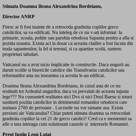
Stimata Doamna Ileana Alexandrina Bordeianu,
Director ANRP
Firesc ar fi fost inainte de a retroceda gradinita copiilor greco
catolicilor, sa va edificati. Nu inteleg de ce nu v-ati informat la
primarie, scoala, politie sau parohia ortodoxa Sapanta pentru a afla si
pozitia noastra. Exista act la dosar ca aceasta cladire a fost facuta din
truda sapantenilor, la fel si terenul, si ca apartine scolii, suntem
proprietari tabulari.
Vaticanul nu a avut nicio implicatie in constructie. Daca ungurii au
daruit scolile si bisericile catolice din Transilvania catolicilor sau
reformatilor asta nu inseamna ca acestia le-au edificat.
Doamna Ileana Alexandrina Bordeianu, in cazul asta de ce nu
restituiti tot Ardealul ungurilor, daca va prevalati de aceasta injusta
lege??? Nu cunoasteti realitatea nici Dvs si nici Dnul Baesu si totusi
sustineti pozitia catolicilor in detrimentul romanilor ortodocsi care
numara 2700 de persoane . Lucrurile nu vor ramane asa. Exista
presiuni ale Vaticanului? Chiar puteti stimata doamna sa retrocedati
gradinita copiilor la cei 21 de greco catolici? Cred ca e momentul sa
afle o tara intreaga cum solutionati cauzele si interesele Romaniei.
Preot Iustin Leon Lutai