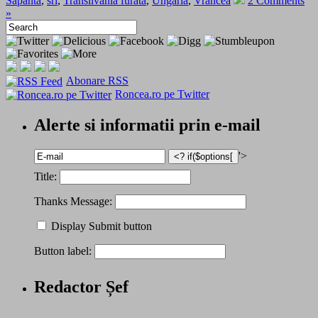
Sapanta
,
sri
,
Transilvania furata
,
Ungaria
,
Vrancea
2 Comments
»
Abonare RSS
Roncea.ro pe Twitter
Alerte si informatii prin e-mail
'>
Title:
Thanks Message:
Display Submit button
Button label:
Redactor Șef