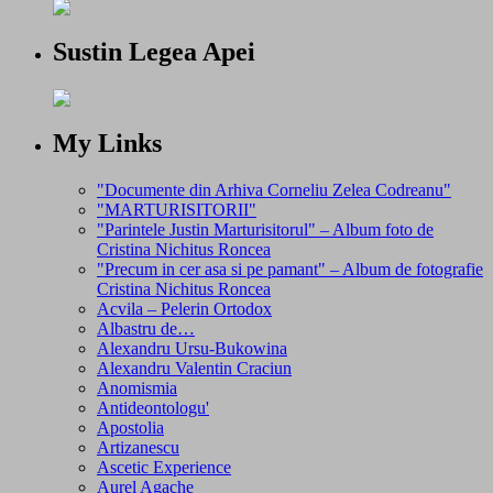
Sustin Legea Apei
My Links
"Documente din Arhiva Corneliu Zelea Codreanu"
"MARTURISITORII"
"Parintele Justin Marturisitorul" – Album foto de
Cristina Nichitus Roncea
"Precum in cer asa si pe pamant" – Album de fotografie
Cristina Nichitus Roncea
Acvila – Pelerin Ortodox
Albastru de…
Alexandru Ursu-Bukowina
Alexandru Valentin Craciun
Anomismia
Antideontologu'
Apostolia
Artizanescu
Ascetic Experience
Aurel Agache