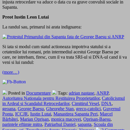
injusta retrocedare va aduce o data cu ea grave convulsii sociale in
Sapanta.
Preot Iustin Leon Lutai
La randul sau, primarul isi arata indignarea:
Si iata si modul cum statul actioneaza impotriva statului si a
cetatenilor lui romani, prin intermediul acestui George Baesu pe
care, ne intrebam, firesc, cum il va trata SRI-ul si DNA-ul cand ii va
veni si lui randul:
(more…)
Posted in
Documentare
Tags:
adrian nastase
,
ANRP
,
Autoritatea Nationala pentru Restituirea Proprietatilor
,
Catolicismul
in Ardeal si Scandalul Retrocedarilor
,
Cimitirul Vesel
,
DNA
,
geoana
,
George Baesu
,
Gheorghe Stan
,
greco-catolici
,
Guvernul
Ponta
,
ICCJR
,
Iustin Lutai
,
Manastirea Sapanta Peri
,
Marcel
Bărbătei
,
Marian Oprişan
,
monica macovei
,
Oprisan-Baesu
,
parintele eftimie mitra
,
Patriarhul Daniel
,
sapanta
,
Scoala din