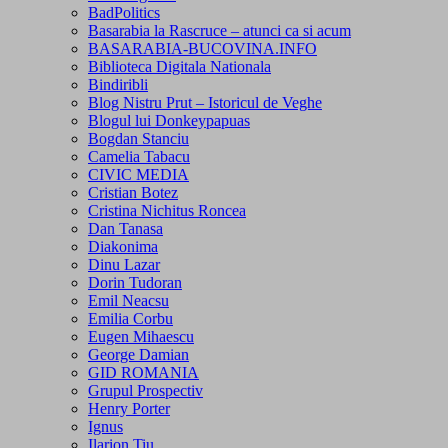
BadPolitics
Basarabia la Rascruce – atunci ca si acum
BASARABIA-BUCOVINA.INFO
Biblioteca Digitala Nationala
Bindiribli
Blog Nistru Prut – Istoricul de Veghe
Blogul lui Donkeypapuas
Bogdan Stanciu
Camelia Tabacu
CIVIC MEDIA
Cristian Botez
Cristina Nichitus Roncea
Dan Tanasa
Diakonima
Dinu Lazar
Dorin Tudoran
Emil Neacsu
Emilia Corbu
Eugen Mihaescu
George Damian
GID ROMANIA
Grupul Prospectiv
Henry Porter
Ignus
Ilarion Tiu