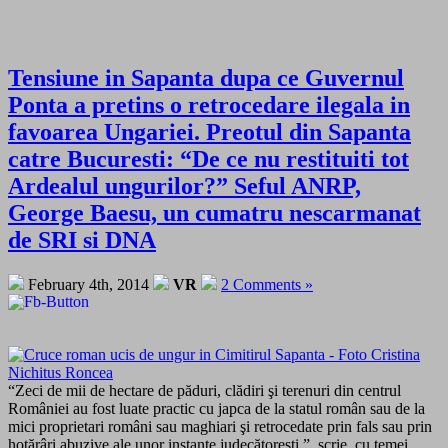
Tensiune in Sapanta dupa ce Guvernul
Ponta a pretins o retrocedare ilegala in
favoarea Ungariei. Preotul din Sapanta
catre Bucuresti: “De ce nu restituiti tot
Ardealul ungurilor?” Seful ANRP,
George Baesu, un cumatru nescarmanat
de SRI si DNA
February 4th, 2014
VR
2 Comments »
“Zeci de mii de hectare de păduri, clădiri şi terenuri din centrul
României au fost luate practic cu japca de la statul român sau de la
mici proprietari români sau maghiari şi retrocedate prin fals sau prin
hotărâri abuzive ale unor instanţe judecătoreşti.”, scrie, cu temei,