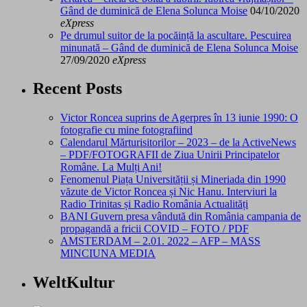
Gând de duminică de Elena Solunca Moise
04/10/2020
eXpress
Pe drumul suitor de la pocăință la ascultare. Pescuirea
minunată – Gând de duminică de Elena Solunca Moise
27/09/2020
eXpress
Recent Posts
Victor Roncea suprins de Agerpres în 13 iunie 1990: O
fotografie cu mine fotografiind
Calendarul Mărturisitorilor – 2023 – de la ActiveNews
– PDF/FOTOGRAFII de Ziua Unirii Principatelor
Române. La Mulți Ani!
Fenomenul Piața Universității și Mineriada din 1990
văzute de Victor Roncea și Nic Hanu. Interviuri la
Radio Trinitas și Radio România Actualități
BANI Guvern presa vândută din România campania de
propagandă a fricii COVID – FOTO / PDF
AMSTERDAM – 2.01. 2022 – AFP – MASS
MINCIUNA MEDIA
WeltKultur