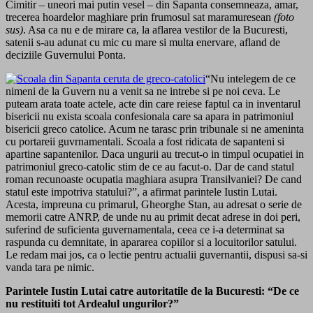
Cimitir – uneori mai putin vesel – din Sapanta consemneaza, amar,
trecerea hoardelor maghiare prin frumosul sat maramuresean
(foto
sus)
. Asa ca nu e de mirare ca, la aflarea vestilor de la Bucuresti,
satenii s-au adunat cu mic cu mare si multa enervare, afland de
deciziile Guvernului Ponta.
“Nu intelegem de ce
nimeni de la Guvern nu a venit sa ne intrebe si pe noi ceva. Le
puteam arata toate actele, acte din care reiese faptul ca in inventarul
bisericii nu exista scoala confesionala care sa apara in patrimoniul
bisericii greco catolice. Acum ne tarasc prin tribunale si ne ameninta
cu portareii guvrnamentali. Scoala a fost ridicata de sapanteni si
apartine sapantenilor. Daca ungurii au trecut-o in timpul ocupatiei in
patrimoniul greco-catolic stim de ce au facut-o. Dar de cand statul
roman recunoaste ocupatia maghiara asupra Transilvaniei? De cand
statul este impotriva statului?”, a afirmat parintele Iustin Lutai.
Acesta, impreuna cu primarul, Gheorghe Stan, au adresat o serie de
memorii catre ANRP, de unde nu au primit decat adrese in doi peri,
suferind de suficienta guvernamentala, ceea ce i-a determinat sa
raspunda cu demnitate, in apararea copiilor si a locuitorilor satului.
Le redam mai jos, ca o lectie pentru actualii guvernantii, dispusi sa-si
vanda tara pe nimic.
Parintele Iustin Lutai catre autoritatile de la Bucuresti: “De ce
nu restituiti tot Ardealul ungurilor?”