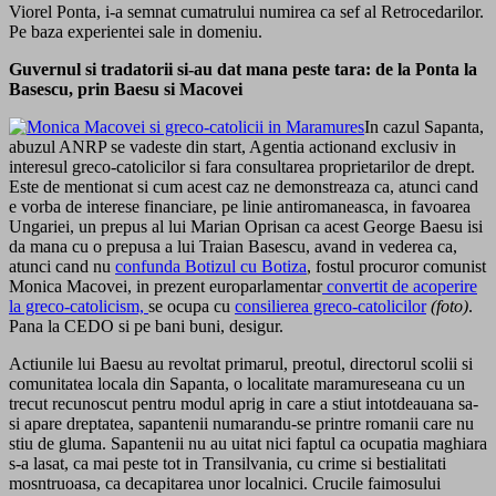
Viorel Ponta, i-a semnat cumatrului numirea ca sef al Retrocedarilor.
Pe baza experientei sale in domeniu.
Guvernul si tradatorii si-au dat mana peste tara: de la Ponta la
Basescu, prin Baesu si Macovei
In cazul Sapanta,
abuzul ANRP se vadeste din start, Agentia actionand exclusiv in
interesul greco-catolicilor si fara consultarea proprietarilor de drept.
Este de mentionat si cum acest caz ne demonstreaza ca, atunci cand
e vorba de interese financiare, pe linie antiromaneasca, in favoarea
Ungariei, un prepus al lui Marian Oprisan ca acest George Baesu isi
da mana cu o prepusa a lui Traian Basescu, avand in vederea ca,
atunci cand nu
confunda Botizul cu Botiza
, fostul procuror comunist
Monica Macovei, in prezent europarlamentar
convertit de acoperire
la greco-catolicism,
se ocupa cu
consilierea greco-catolicilor
(foto)
.
Pana la CEDO si pe bani buni, desigur.
Actiunile lui Baesu au revoltat primarul, preotul, directorul scolii si
comunitatea locala din Sapanta, o localitate maramureseana cu un
trecut recunoscut pentru modul aprig in care a stiut intotdeauana sa-
si apare dreptatea, sapantenii numarandu-se printre romanii care nu
stiu de gluma. Sapantenii nu au uitat nici faptul ca ocupatia maghiara
s-a lasat, ca mai peste tot in Transilvania, cu crime si bestialitati
mosntruoasa, ca decapitarea unor localnici. Crucile faimosului