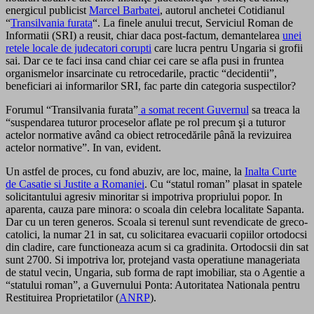
energicul publicist
Marcel Barbatei
, autorul anchetei Cotidianul
“
Transilvania furata
“. La finele anului trecut, Serviciul Roman de
Informatii (SRI) a reusit, chiar daca post-factum, demantelarea
unei
retele locale de judecatori corupti
care lucra pentru Ungaria si grofii
sai. Dar ce te faci insa cand chiar cei care se afla pusi in fruntea
organismelor insarcinate cu retrocedarile, practic “decidentii”,
beneficiari ai informarilor SRI, fac parte din categoria suspectilor?
Forumul “Transilvania furata”
a somat recent Guvernul
sa treaca la
“suspendarea tuturor proceselor aflate pe rol precum şi a tuturor
actelor normative având ca obiect retrocedările până la revizuirea
actelor normative”. In van, evident.
Un astfel de proces, cu fond abuziv, are loc, maine, la
Inalta Curte
de Casatie si Justite a Romaniei
. Cu “statul roman” plasat in spatele
solicitantului agresiv minoritar si impotriva propriului popor. In
aparenta, cauza pare minora: o scoala din celebra localitate Sapanta.
Dar cu un teren generos. Scoala si terenul sunt revendicate de greco-
catolici, la numar 21 in sat, cu solicitarea evacuarii copiilor ortodocsi
din cladire, care functioneaza acum si ca gradinita. Ortodocsii din sat
sunt 2700. Si impotriva lor, protejand vasta operatiune manageriata
de statul vecin, Ungaria, sub forma de rapt imobiliar, sta o Agentie a
“statului roman”, a Guvernului Ponta: Autoritatea Nationala pentru
Restituirea Proprietatilor (
ANRP
).