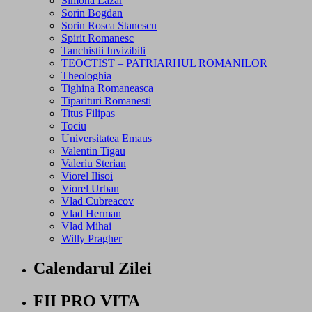
Simona Lazar
Sorin Bogdan
Sorin Rosca Stanescu
Spirit Romanesc
Tanchistii Invizibili
TEOCTIST – PATRIARHUL ROMANILOR
Theologhia
Tighina Romaneasca
Tiparituri Romanesti
Titus Filipas
Tociu
Universitatea Emaus
Valentin Tigau
Valeriu Sterian
Viorel Ilisoi
Viorel Urban
Vlad Cubreacov
Vlad Herman
Vlad Mihai
Willy Pragher
Calendarul Zilei
FII PRO VITA