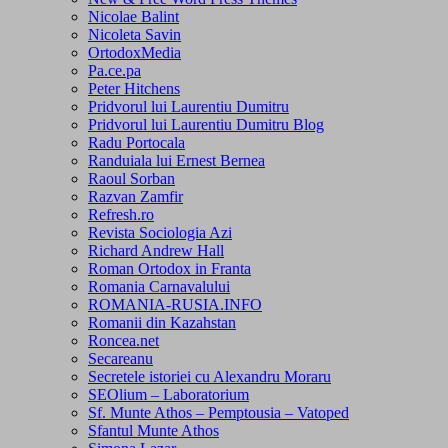
Nicolae Balint
Nicoleta Savin
OrtodoxMedia
Pa.ce.pa
Peter Hitchens
Pridvorul lui Laurentiu Dumitru
Pridvorul lui Laurentiu Dumitru Blog
Radu Portocala
Randuiala lui Ernest Bernea
Raoul Sorban
Razvan Zamfir
Refresh.ro
Revista Sociologia Azi
Richard Andrew Hall
Roman Ortodox in Franta
Romania Carnavalului
ROMANIA-RUSIA.INFO
Romanii din Kazahstan
Roncea.net
Secareanu
Secretele istoriei cu Alexandru Moraru
SEOlium – Laboratorium
Sf. Munte Athos – Pemptousia – Vatoped
Sfantul Munte Athos