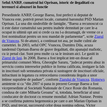
Seful ANRP, cumatrul lui Oprisan, istoric de ilegalitati cu
terenuri si abuzuri in functie
Presedintele ANRP, George Baesu, fost prefect si deputat de
Vrancea este, potrivit presei locale, cumatrul baronului PSD Marian
Oprisan. La una din sindrofiile de famiglie, “Baesu a recunoscut ca
ii este dator cumatrului sau pentru inaltele demnitati pe care le-a
ocupat in ultimii opt ani si crede ca nu l-a dezamagit, de vreme ce a
fost nominalizat pentru un nou mandat de parlamentar”, scrie
Ziarul
de Vrancea
. Si de-atunci, a continuat tot asa, pe inalte culmi ale
cumetriei. In 2003, seful OPC Vrancea, Dumitru Dila, acuza
tandemul Oprisan-Baesu de grave ilegalitati, din apanajul mafiotic,
cu iz penal clar. Sunt prea multe ca sa le insiram aici. Le gasiti in
Ziarul de Iasi
. In 2008, Baesu a fost implicat intr-un dosar al
primarului comunei Mera, Gheorghe Sararu, “judecat pentru abuz in
serviciu contra intereselor publice in forma calificata, instigare la fals
in inscrisuri sub semnatura privata si sustragere de inscrisuri oficiale,
infractiuni in legatura cu retrocedarea considerata ilegala a unor
intinse suprafete de padure”, conform
Ziarului de Vrancea
.
Hotnews
aminteste si ca “din 2007 si pana in prezent George Baesu a fost
vicepresedinte al Societatii Nationale de Cruce Rosie din Romania,
condusa de catre Mihaela Geoana” si, totodata, beneficiar al unui
conducator de doctorat cu renume mondial: Adrian Nastase. Pentru
a se confirma puterea hegemonica pe care o are Marian Oprisan in
PSD, anul trecut, succesorul celor doua nomina odiosa, Victor