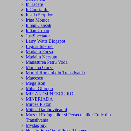
In Tacere
InConstanIn
Insula Serpilor
Irina Monica
Iulian Capsali
Iulian Urban
JustSpectator
Larry Watts Blogspot
Legi si Internet
Madalin Focsa
Madalin Necsutu
Manastirea Petru Voda
Mariana Gurza
Martiri Romani din Transilvania
Mateescu
Mega Ison
Mihai Ghimpu
MIHAI-EMINESCU.RO
MINERIADA
Mircea Platon
Mitica Damboviteanul
Muzeul Refugiatilor si Persecutatilor Etnic din
Transilvania
Mystagogy
New & Free Word Press Themes