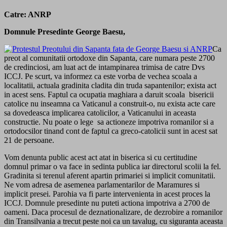
Catre: ANRP
Domnule Presedinte George Baesu,
Ca
preot al comunitatii ortodoxe din Sapanta, care numara peste 2700
de credinciosi, am luat act de intampinarea trimisa de catre Dvs
ICCJ. Pe scurt, va informez ca este vorba de vechea scoala a
localitatii, actuala gradinita cladita din truda sapantenilor; exista act
in acest sens. Faptul ca ocupatia maghiara a daruit scoala bisericii
catolice nu inseamna ca Vaticanul a construit-o, nu exista acte care
sa dovedeasca implicarea catolicilor, a Vaticanului in aceasta
constructie. Nu poate o lege sa actioneze impotriva romanilor si a
ortodocsilor tinand cont de faptul ca greco-catolicii sunt in acest sat
21 de persoane.
Vom denunta public acest act atat in biserica si cu certitudine
domnul primar o va face in sedinta publica iar directorul scolii la fel.
Gradinita si terenul aferent apartin primariei si implicit comunitatii.
Ne vom adresa de asemenea parlamentarilor de Maramures si
implicit presei. Parohia va fi parte intervenienta in acest proces la
ICCJ. Domnule presedinte nu puteti actiona impotriva a 2700 de
oameni. Daca procesul de deznationalizare, de dezrobire a romanilor
din Transilvania a trecut peste noi ca un tavalug, cu siguranta aceasta