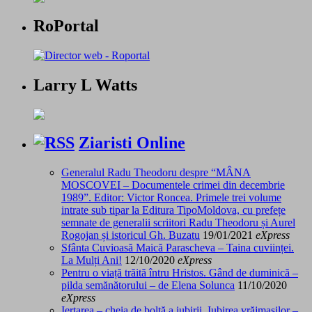
RoPortal
Larry L Watts
Ziaristi Online
Generalul Radu Theodoru despre “MÂNA
MOSCOVEI – Documentele crimei din decembrie
1989”. Editor: Victor Roncea. Primele trei volume
intrate sub tipar la Editura TipoMoldova, cu prefețe
semnate de generalii scriitori Radu Theodoru și Aurel
Rogojan și istoricul Gh. Buzatu
19/01/2021
eXpress
Sfânta Cuvioasă Maică Parascheva – Taina cuviinței.
La Mulți Ani!
12/10/2020
eXpress
Pentru o viață trăită întru Hristos. Gând de duminică –
pilda semănătorului – de Elena Solunca
11/10/2020
eXpress
Iertarea – cheia de boltă a iubirii. Iubirea vrăjmașilor –