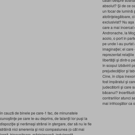
catari despre soarta 
absolut? Şi de ce oa
un focar de lumină ş
atotînţelegătoare, ci
exclusivist? Nu aşa
care a mai încercat 
Andronache, la Mog
acolo, o port în par
pe unde l-au purtat a
imaginaţiei; el care
reprezentat relaţiil
libertăţii şi dintr-o
în scopul izbăvirii 
prejudecăţilor şi tab
Cine, în clipa inexor
fost împăratul şi ca
judecătorii şi care s
băcanul? Incertitudi
contrariilor atunci 
mai înfricoşător ca 
în cauză de binele pe care-1 fac, de minunatele
cunoştinţe pe care le-au deprins, de talanţii lor puşi la
dispoziţie şi nerămaşi strânsi în ştergare, dar să nu le fie
străină nici smerenia şi nici compasiunea (o cât mai
largă, binevoitoare, mărinimoasă, indulgentă