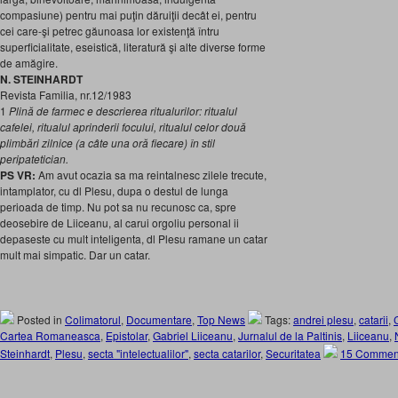
compasiune) pentru mai puţin dăruiţii decât ei, pentru
cei care-şi petrec găunoasa lor existenţă întru
superficialitate, eseistică, literatură şi alte diverse forme
de amăgire.
N. STEINHARDT
Revista Familia, nr.12/1983
1
Plină de farmec e descrierea ritualurilor: ritualul
cafelei, ritualul aprinderii focului, ritualul celor două
plimbări zilnice (a câte una oră fiecare) în stil
peripatetician.
PS VR:
Am avut ocazia sa ma reintalnesc zilele trecute,
intamplator, cu dl Plesu, dupa o destul de lunga
perioada de timp. Nu pot sa nu recunosc ca, spre
deosebire de Liiceanu, al carui orgoliu personal ii
depaseste cu mult inteligenta, dl Plesu ramane un catar
mult mai simpatic. Dar un catar.
Posted in
Colimatorul
,
Documentare
,
Top News
Tags:
andrei plesu
,
catarii
,
Cartea Romaneasca
,
Epistolar
,
Gabriel Liiceanu
,
Jurnalul de la Paltinis
,
Liiceanu
,
Steinhardt
,
Plesu
,
secta "intelectualilor"
,
secta catarilor
,
Securitatea
15 Commen