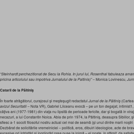
“Steinhardt perchezitionat de Secu la Rohia. In jurul lui, Rosenthal fabuleaza amarni
pricina articolului sau impotriva Jurnalului de la Paltinis)”
– Monica Lovinescu,
Jurn
Catarii de la Păltiniş
În foarte atrăgătorul, curajosul şi meşteşugit redactatul
Jurnal de la Păltiniş
(Cartea
avizul Securitatii
– Nota VR), Gabriel Liiceanu evocă – pe un ton degajat, intimist1
câţiva ani (1977-1981) din viaţa nu lipsită de perioade fericite, dar şi bogată în viraj
necazuri, a lui Constantin Noica. Abia de prin 1974, la Păltiniş, deasupra Sibiilor, 
sfiesc a-1 socoti filosoful nostru actual cel mai de seamă (şi unul dintre marii noştri sc
Dezbărat de solicitările vremelniciei – politică, eros, dibuiri ideologice, acte de br
excesive ori întristări şi îngrijorări prea puse la inimă – el poate, în sfârşit, da satisf