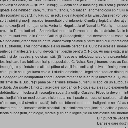
convinşi că doar ei — ştiutorii, curăţiţii, — deţin cheile tainelor şi nu-s orbi şi prisoseln
gloatele de nefilosofi care, mutatis mutandis, nici măcar Fenomenologia spiritului 
din scoarţă-n scoarţă nu l-au citit în ediţia (de nădejde) a lui Ernst Cassirer, vor ved
sortiţi pieirii şi morţii veşnice, iremediabilului întuneric. Cruntă şi logică aristocraţie
complezenţă ori menajamente. Vorba lui Hegel: asta e! Numai la Păltiniş – ne spune 
crezut la Darmstadt ori la Shankiniketane ori la Dornach) – există mântuire. Nu te
singure, sunt trecute în Cartea Culturii şi Cunoaşterii; numai devotamentul vostru va 
Neîndoielnic, dragostea celor trei consecvenţi călători şi fermi ucenici e impresionan
călăuzitorului, la fel incontestabilele lor merite personale. Cu toate acestea, momen
prilej de manifestare a unui devotament deplin pentru C. Noica. Au mai existat şi alte
uitării şi de maestru, şi de ciracii săi. (Şi firesc este: întotdeauna euforia prezentul
fost inşi care l-au iubit, admirat şi respectat pe C. Noica. Bun şi frumos lucru au făcu
îmbogăţesc şi-i îndulcesc ultimul pătrar al vieţii în ascetica şi activa lui însingurare 
că nu puţin sau uşor lucru este a-1 studia temeinic pe Hegel ori a traduce dialogurile
Heidegger! (ori neimportant aportul acesta românesc la erudiţia universală). Şi nu-i f
distanţei de la Bucureşti până pe înălţimile sibiene cu trenul şi apoi cu un autobu
o dubă. Dar poate că nici toţi acei care, solidari cu Noica, s-au ales cu o experienţ
dobândite prin lectura din scoarţă-n scoarţă a ediţiei Oassirer. Filosofia devenirii înt
existenţial, într-un mod pe care niciun tratat nu-1 poate concura ori suplea oricât de
cât de susţinută râvnă culturală). Iată cum băcani, derbedei, huligani ce se află au r
dovedirea unei incontestabile nicasiofilii şi asimilarea nemijlocit-dialectică a para
teoria cunoaşterii, ontologie, morală şi chiar în logică, fie ea aristotelică sau modal
Din punct de vedere 
Dar este oare doctrina