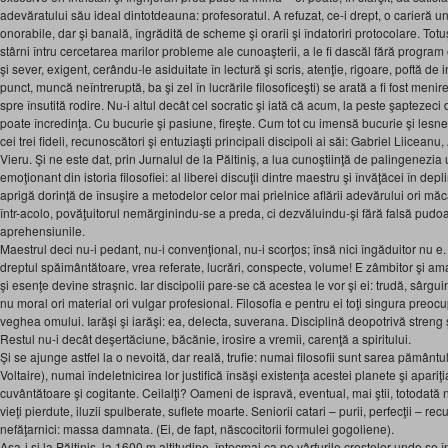
adevăratului său ideal dintotdeauna: profesoratul. A refuzat, ce-i drept, o carieră un
onorabile, dar şi banală, îngrădită de scheme şi orarii şi îndatoriri protocolare. Totuşi
stârni întru cercetarea marilor probleme ale cunoaşterii, a le fi dascăl fără program o
şi sever, exigent, cerându-le asiduitate în lectură şi scris, atenţie, rigoare, poftă de 
punct, muncă neîntreruptă, ba şi zel în lucrările filosoficeşti) se arată a fi fost menire
spre însutită rodire. Nu-i altul decât cel socratic şi iată că acum, la peste şaptezeci 
poate încredinţa. Cu bucurie şi pasiune, fireşte. Cum tot cu imensă bucurie şi lesn
cei trei fideli, recunoscători şi entuziaşti principali discipoli ai săi: Gabriel Liiceanu
Vieru. Şi ne este dat, prin Jurnalul de la Păltiniş, a lua cunoştiinţă de palingenezi
emoţionant din istoria filosofiei: al liberei discuţii dintre maestru şi învăţăcei în dep
aprigă dorinţă de însuşire a metodelor celor mai prielnice aflării adevărului ori mă
într-acolo, povăţuitorul nemărginindu-se a preda, ci dezvăluindu-şi fără falsă pudoar
aprehensiunile.
Maestrul deci nu-i pedant, nu-i convenţional, nu-i scorţos; însă nici îngăduitor nu e.
dreptul spăimântătoare, vrea referate, lucrări, conspecte, volume! E zâmbitor şi a
şi esenţe devine straşnic. Iar discipolii pare-se că acestea le vor şi ei: trudă, sârgui
nu moral ori material ori vulgar profesional. Filosofia e pentru ei toţi singura preoc
veghea omului. Iarăşi şi iarăşi: ea, delecta, suverana. Disciplină deopotrivă streng ş
Restul nu-i decât deşertăciune, băcănie, irosire a vremii, carenţă a spiritului.
Şi se ajunge astfel la o nevoită, dar reală, trufie: numai filosofii sunt sarea pămân
Voltaire), numai îndeletnicirea lor justifică însăşi existenţa acestei planete şi apariţ
cuvântătoare şi cogitante. Ceilalţi? Oameni de ispravă, eventual, mai ştii, totodată ne
vieţi pierdute, iluzii spulberate, suflete moarte. Seniorii catari – purii, perfecţii – r
nefăţarnici: massa damnata. (Ei, de fapt, născocitorii formulei gogoliene).
Aşa-i şi la Păltiniş, la 1600 m altitudine, întocmai ca pe vârfurile crestelor unde se î