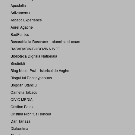
Apostolia
Artizanescu
Ascetic Experience
Aurel Agache
BadPolitics
Basarabia la Rascruce – atunci ca si acum
BASARABIA-BUCOVINA.INFO
Biblioteca Digitala Nationala
Bindiribli
Blog Nistru Prut – Istoricul de Veghe
Blogul lui Donkeypapuas
Bogdan Stanciu
Camelia Tabacu
CIVIC MEDIA
Cristian Botez
Cristina Nichitus Roncea
Dan Tanasa
Diakonima