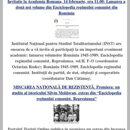
Invitatie la Academia Romana, 14 februarie, ora 11.00: Lansarea a
două noi volume din Enciclopedia regimului comunist din
România
Institutul Naţional pentru Studiul Totalitarismului (INST) are
onoarea de a vă invita să participaţi la un important eveniment
academic: lansarea volumelor România 1945-1989. Enciclopedia
regimului comunist. Represiunea. vol.II. F-O (coordonator
Octavian Roske); România 1945-1989. Enciclopedia regimului
comunist. Instituţii de partid, de stat, obşteşti şi cooperatiste
(coordonator Dan Cătănuş).
MIŞCAREA NAŢIONALĂ DE REZISTENŢĂ. Premiera: un
studiu al istoricului Silviu Moldovan, extras din “Enciclopedia
regimului comunist. Represiunea”
Portalul Ziaristi Online publica in premiera un extras din lucrarea