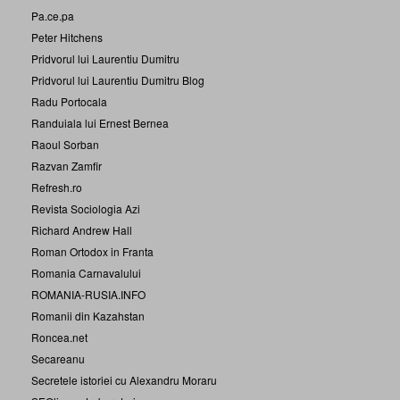
Pa.ce.pa
Peter Hitchens
Pridvorul lui Laurentiu Dumitru
Pridvorul lui Laurentiu Dumitru Blog
Radu Portocala
Randuiala lui Ernest Bernea
Raoul Sorban
Razvan Zamfir
Refresh.ro
Revista Sociologia Azi
Richard Andrew Hall
Roman Ortodox in Franta
Romania Carnavalului
ROMANIA-RUSIA.INFO
Romanii din Kazahstan
Roncea.net
Secareanu
Secretele istoriei cu Alexandru Moraru