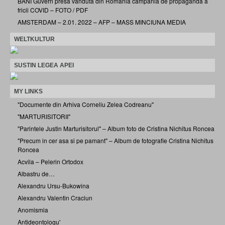
BANI Guvern presa vândută din România campania de propagandă a
fricii COVID – FOTO / PDF
AMSTERDAM – 2.01. 2022 – AFP – MASS MINCIUNA MEDIA
WELTKULTUR
SUSTIN LEGEA APEI
MY LINKS
"Documente din Arhiva Corneliu Zelea Codreanu"
"MARTURISITORII"
"Parintele Justin Marturisitorul" – Album foto de Cristina Nichitus Roncea
"Precum in cer asa si pe pamant" – Album de fotografie Cristina Nichitus
Roncea
Acvila – Pelerin Ortodox
Albastru de…
Alexandru Ursu-Bukowina
Alexandru Valentin Craciun
Anomismia
Antideontologu'