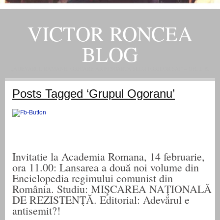
VICTOR RONCEA
BLOG
„ADEVARUL RAMANE, ORICARE AR FI SOARTA SLUJITORILOR SAI" – GH. I. B.
Posts Tagged ‘Grupul Ogoranu’
Invitatie la Academia Romana, 14 februarie,
ora 11.00: Lansarea a două noi volume din
Enciclopedia regimului comunist din
România. Studiu: MIŞCAREA NAŢIONALĂ
DE REZISTENŢĂ. Editorial: Adevărul e
antisemit?!