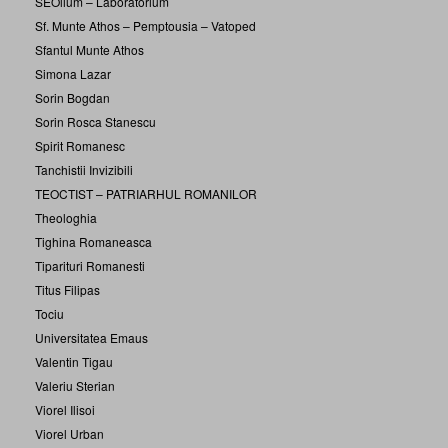
SEOlium – Laboratorium
Sf. Munte Athos – Pemptousia – Vatoped
Sfantul Munte Athos
Simona Lazar
Sorin Bogdan
Sorin Rosca Stanescu
Spirit Romanesc
Tanchistii Invizibili
TEOCTIST – PATRIARHUL ROMANILOR
Theologhia
Tighina Romaneasca
Tiparituri Romanesti
Titus Filipas
Tociu
Universitatea Emaus
Valentin Tigau
Valeriu Sterian
Viorel Ilisoi
Viorel Urban