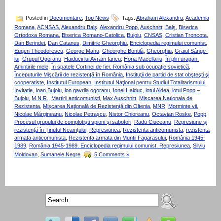
Posted in
Documentare
,
Top News
Tags:
Abraham Alexandru
,
Academia
Romana
,
ACNSAS
,
Alexandru Balş
,
Alexandru Popp
,
Auschnitt
,
Balş
,
Biserica
Ortodoxa Romana
,
Biserica Romano-Catolica
,
Bujoiu
,
CNSAS
,
Cristian Troncota
,
Dan Berindei
,
Dan Catanus
,
Dimitrie Gheorghiu
,
Enciclopedia regimului comunist
,
Eugen Theodorescu
,
George Manu
,
Gheorghe Bontilă
,
Gheorghiu
,
Graiul Sânge­
lui
,
Grupul Ogoranu
,
Haiducii lui Avram Iancu
,
Horia Macellariu
,
În plin uragan.
Amintirile mele
,
În spatele Cortinei de fier. România sub ocupaţie sovietică
,
Începuturile Mişcării de rezistenţă în România
,
Instituţii de partid de stat obşteşti şi
cooperatiste
,
Institutul European
,
Institutul Naţional pentru Studiul Totalitarismului
,
Invitatie
,
Ioan Bujoiu
,
ion gavrila ogoranu
,
Ionel Haiduc
,
lotul Aldea
,
lotul Popp –
Bujoiu
,
M.N.R.
,
Martirii anticomunisti
,
Max Auschnitt
,
Miscarea Nationala de
Rezistenta
,
Mişcarea Naţională de Rezistenţă din Oltenia
,
MNR
,
Morminte vii
,
Nicolae Mărgineanu
,
Nicolae Petraşcu
,
Nistor Chioreanu
,
Octavian Roske
,
Popp
,
Procesul grupului de complotişti spioni şi sabotori
,
Radu Ciuceanu
,
Represiune şi
rezistenţă în Ţinutul Neamţului
,
Represiunea
,
Rezistenta anticomunista
,
rezistenta
armata anticomunista
,
Rezistenta armata din Muntii Fagarasului
,
România 1945-
1989
,
România 1945-1989. Enciclopedia regimului comunist. Represiunea
,
Silviu
Moldovan
,
Sumanele Negre
5 Comments »