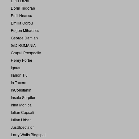
Dinu Lazar
Dorin Tudoran
Emil Neacsu
Emilia Corbu
Eugen Mihaescu
George Damian
GID ROMANIA
Grupul Prospectiv
Henry Porter
Ignus
Ilarion Tiu
In Tacere
InConstanIn
Insula Serpilor
Irina Monica
Iulian Capsali
Iulian Urban
JustSpectator
Larry Watts Blogspot