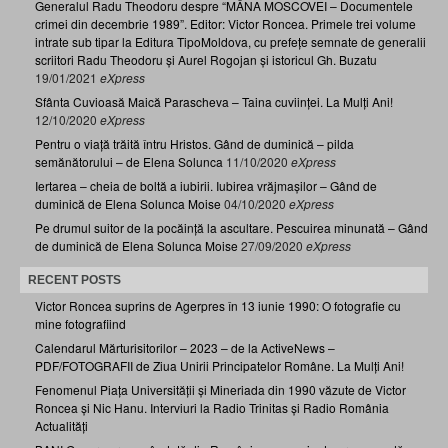
Generalul Radu Theodoru despre “MÂNA MOSCOVEI – Documentele
crimei din decembrie 1989”. Editor: Victor Roncea. Primele trei volume
intrate sub tipar la Editura TipoMoldova, cu prefețe semnate de generalii
scriitori Radu Theodoru și Aurel Rogojan și istoricul Gh. Buzatu
19/01/2021
eXpress
Sfânta Cuvioasă Maică Parascheva – Taina cuviinței. La Mulți Ani!
12/10/2020
eXpress
Pentru o viață trăită întru Hristos. Gând de duminică – pilda
semănătorului – de Elena Solunca
11/10/2020
eXpress
Iertarea – cheia de boltă a iubirii. Iubirea vrăjmașilor – Gând de
duminică de Elena Solunca Moise
04/10/2020
eXpress
Pe drumul suitor de la pocăință la ascultare. Pescuirea minunată – Gând
de duminică de Elena Solunca Moise
27/09/2020
eXpress
RECENT POSTS
Victor Roncea suprins de Agerpres în 13 iunie 1990: O fotografie cu
mine fotografiind
Calendarul Mărturisitorilor – 2023 – de la ActiveNews –
PDF/FOTOGRAFII de Ziua Unirii Principatelor Române. La Mulți Ani!
Fenomenul Piața Universității și Mineriada din 1990 văzute de Victor
Roncea și Nic Hanu. Interviuri la Radio Trinitas și Radio România
Actualități