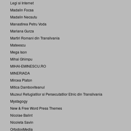
Legi si Internet
Madalin Focsa
Madalin Necsutu
Manastirea Petru Voda
Mariana Gurza
Martiri Romani din Transilvania
Mateescu
Mega Ison
Mihai Ghimpu
MIHAI-EMINESCU.RO
MINERIADA
Mircea Platon
Mitica Damboviteanul
Muzeul Refugiatilor si Persecutatilor Etnic din Transilvania
Mystagogy
New & Free Word Press Themes
Nicolae Balint
Nicoleta Savin
OrtodoxMedia