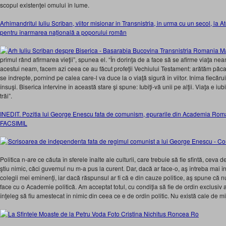
scopul existenţei omului în lume.
Arhimandritul Iuliu Scriban, viitor misionar in Transnistria, in urma cu un secol, l
pentru înarmarea naţională a poporului român
primul rând afirmarea vieţii”, spunea el. “În dorinţa de a face să se afirme viaţa ne
acestui neam, facem azi ceea ce au făcut profeţii Vechiului Testament: arătăm păc
se îndrepte, pornind pe calea care-l va duce la o viaţă sigură în viitor. Inima fiecăru
însuşi. Biserica intervine în această stare şi spune: Iubiţi-vă unii pe alţii. Viaţa e iubi
trăi”.
INEDIT. Pozitia lui George Enescu fata de comunism, epurarile din Academia Romana
FACSIMIL
Politica n-are ce căuta în sferele înalte ale culturii, care trebuie să fie sfîntă, ceva d
ştiu nimic, căci guvernul nu m-a pus la curent. Dar, dacă ar face-o, aş întreba mai înt
colegii mei eminenţi, iar dacă răspunsul ar fi că e din cauze politice, aş spune că 
face cu o Academie politică. Am acceptat totul, cu condiţia să fie de ordin exclusiv ar
înţeleg să fiu amestecat în nimic din ceea ce e de ordin politic. Nu există cale de mi