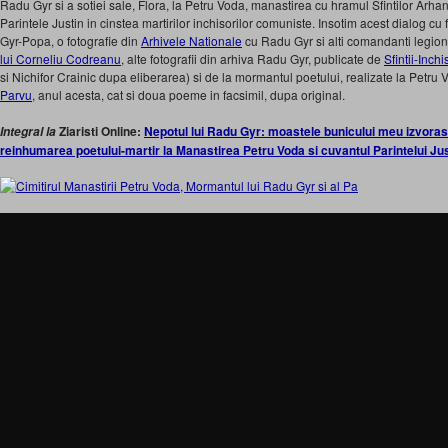
Radu Gyr si a sotiei sale, Flora, la Petru Voda, manastirea cu hramul Sfintilor Arhangh
Parintele Justin in cinstea martirilor inchisorilor comuniste. Insotim acest dialog cu fo
Gyr-Popa, o fotografie din
Arhivele Nationale
cu Radu Gyr si alti comandanti legio
lui Corneliu Codreanu
, alte fotografii din arhiva Radu Gyr, publicate de
Sfintii-Inchi
si Nichifor Crainic dupa eliberarea) si de la mormantul poetului, realizate la Petru
Parvu
, anul acesta, cat si doua poeme in facsimil, dupa original.
Ziaristi Online:
Nepotul lui Radu Gyr: moastele bunicului meu izvoras
Integral la
reinhumarea poetului-martir la Manastirea Petru Voda si cuvantul Parintelui Jus