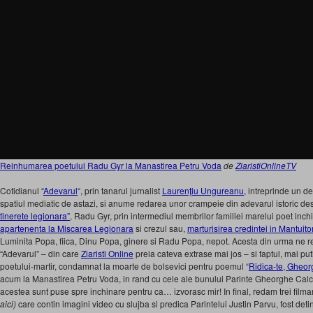
Reinhumarea poetului Radu Gyr la Manastirea Petru Voda
de
ZiaristiOnlineTV
Cotidianul “
Adevarul
“, prin tanarul jurnalist
Laurenţiu Ungureanu,
intreprinde un de
spatiul mediatic de astazi, si anume redarea unor crampeie din adevarul istoric de
tinerete legionara”
, Radu Gyr, prin intermediul membrilor familiei marelui poet inchi
apartenenta la Miscarea Legionara
si crezul sau,
marturisirea credintei in Mantuitor
Luminita Popa, fiica, Dinu Popa, ginere si Radu Popa, nepot. Acesta din urma ne re
“Adevarul” – din care
Ziaristi Online
preia cateva extrase mai jos – si faptul, mai pu
poetului-martir, condamnat la moarte de bolsevici pentru poemul “
Ridica-te, Gheorg
acum la Manastirea Petru Voda, in rand cu cele ale bunului Parinte Gheorghe Cal
acestea sunt puse spre inchinare pentru ca… izvorasc mir! In final, redam trei filmar
aici)
care contin imagini video cu slujba si predica Parintelui Justin Parvu, fost detin