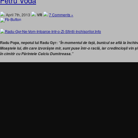
Petru Voda
April 7th, 2013
VR
7 Comments »
Radu Popa, nepotul lui Radu Gyr:
“În momentul de faţă, bunicul se află la închi
Moaştele lui, din care izvorăşte mir, sunt puse într-o raclă, iar credincioşii vin şi
în cimitir cu Părintele Calciu Dumitreasa.”