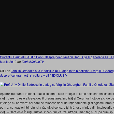
Cuvantul Parintelui Justin Parvu despre poetul-martir Radu Gyr si generatia sa, la 
Martie 2012
de
ZiaristiOnlineTV
Cititi si:
Familia Ortodoxa si-a innoit site-ul. Dialog intre bioeticianul Virgiliu Gheor
despre “cultura morţii şi cultura vieţii”. EXCLUSIV
Aşadar, nu numai intelectualul, ci tot omul care trăieşte în lume este chemat să se 
vieţii, care nu este altceva decât pregustarea Împărăţiei Cerurilor încă de aici de p
înţelege cu adevărat cei care se folosesc doar de raţionamente şi silogisme, hrănin
pom al cunoaşterii binelui şi a răului, ci cei care îşi hrănesc mintea din înţelesuril
vieţii – Care este Însuşi Hristos, începutul, cauza întregii umanităţi şi, după cum s