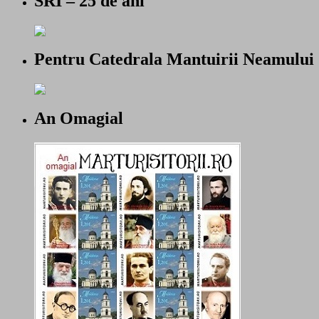
SRI – 25 de ani
Pentru Catedrala Mantuirii Neamului
An Omagial