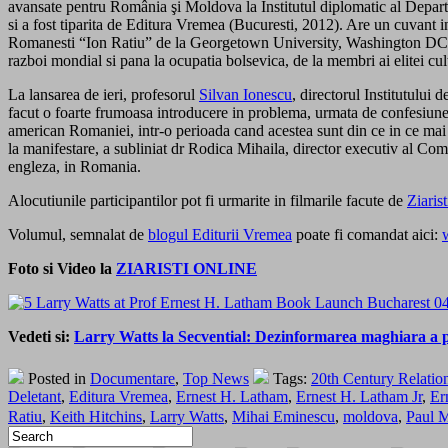
avansate pentru România şi Moldova la Institutul diplomatic al Depart
si a fost tiparita de Editura Vremea (Bucuresti, 2012). Are un cuvant i
Romanesti “Ion Ratiu” de la Georgetown University, Washington DC, si 
razboi mondial si pana la ocupatia bolsevica, de la membri ai elitei cult
La lansarea de ieri, profesorul
Silvan Ionescu
, directorul Institutului 
facut o foarte frumoasa introducere in problema, urmata de confesiunea
american Romaniei, intr-o perioada cand acestea sunt din ce in ce mai 
la manifestare, a subliniat dr Rodica Mihaila, director executiv al Com
engleza, in Romania.
Alocutiunile participantilor pot fi urmarite in filmarile facute de
Ziaris
Volumul, semnalat de
blogul Editurii Vremea
poate fi comandat aici:
Foto si Video la
ZIARISTI ONLINE
Vedeti si:
Larry Watts la Secvential: Dezinformarea maghiara a 
Posted in
Documentare
,
Top News
Tags:
20th Century Relati
Deletant
,
Editura Vremea
,
Ernest H. Latham
,
Ernest H. Latham Jr
,
Er
Ratiu
,
Keith Hitchins
,
Larry Watts
,
Mihai Eminescu
,
moldova
,
Paul M