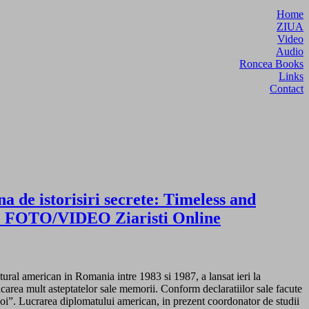
Home
ZIUA
Video
Audio
Roncea Books
Links
Contact
a de istorisiri secrete: Timeless and
d. FOTO/VIDEO Ziaristi Online
ultural american in Romania intre 1983 si 1987, a lansat ieri la
licarea mult asteptatelor sale memorii. Conform declaratiilor sale facute
noi”. Lucrarea diplomatului american, in prezent coordonator de studii