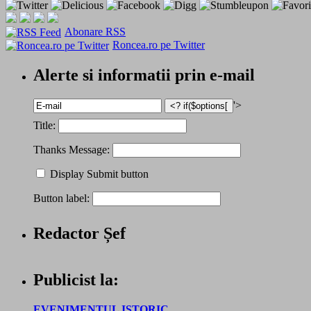
Abonare RSS
Roncea.ro pe Twitter
Alerte si informatii prin e-mail
'>
Title:
Thanks Message:
Display Submit button
Button label:
Redactor Șef
Publicist la:
EVENIMENTUL ISTORIC