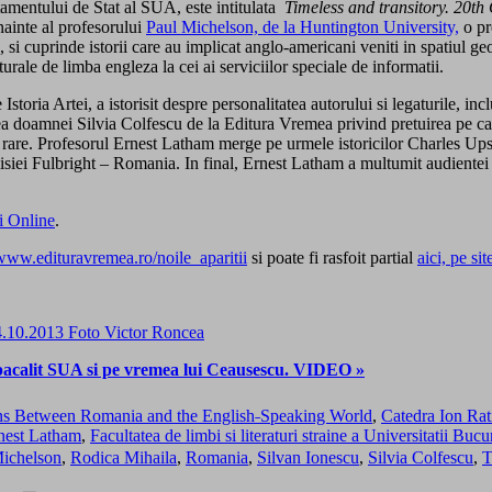
amentului de Stat al SUA, este intitulata
Timeless and transitory. 20t
nainte al profesorului
Paul Michelson, de la Huntington University,
o pr
cuprinde istorii care au implicat anglo-americani veniti in spatiul ge
urale de limba engleza la cei ai serviciilor speciale de informatii.
de Istoria Artei, a istorisit despre personalitatea autorului si legaturile,
 doamnei Silvia Colfescu de la Editura Vremea privind pretuirea pe care
rare. Profesorul Ernest Latham merge pe urmele istoricilor Charles Upso
isiei Fulbright – Romania. In final, Ernest Latham a multumit audientei 
ti Online
.
www.
edituravremea.ro/noile_aparitii
si poate fi rasfoit partial
aici, pe si
pacalit SUA si pe vremea lui Ceausescu. VIDEO »
ons Between Romania and the English˗Speaking World
,
Catedra Ion Rat
nest Latham
,
Facultatea de limbi si literaturi straine a Universitatii Bucu
ichelson
,
Rodica Mihaila
,
Romania
,
Silvan Ionescu
,
Silvia Colfescu
,
T