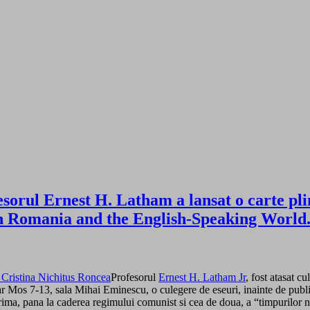
sorul Ernest H. Latham a lansat o carte plin
een Romania and the English-Speaking Worl
Profesorul
Ernest H. Latham Jr
, fost atasat c
Pitar Mos 7-13, sala Mihai Eminescu, o culegere de eseuri, inainte de pub
rima, pana la caderea regimului comunist si cea de doua, a “timpurilor 