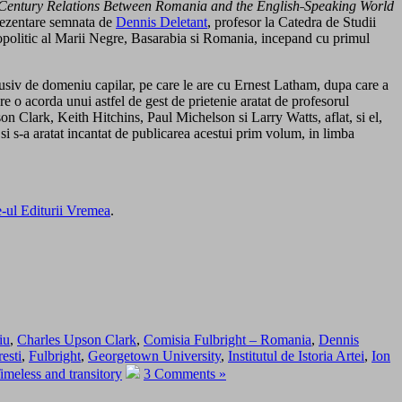
h Century Relations Between Romania and the English˗Speaking World
ezentare semnata de
Dennis Deletant
, profesor la Catedra de Studii
opolitic al Marii Negre, Basarabia si Romania, incepand cu primul
 inclusiv de domeniu capilar, pe care le are cu Ernest Latham, dupa care a
 o acorda unui astfel de gest de prietenie aratat de profesorul
n Clark, Keith Hitchins, Paul Michelson si Larry Watts, aflat, si el,
si s-a aratat incantat de publicarea acestui prim volum, in limba
te-ul Editurii Vremea
.
iu
,
Charles Upson Clark
,
Comisia Fulbright – Romania
,
Dennis
resti
,
Fulbright
,
Georgetown University
,
Institutul de Istoria Artei
,
Ion
imeless and transitory
3 Comments »