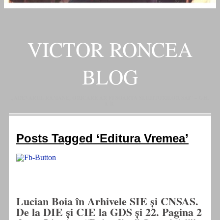
VICTOR RONCEA
BLOG
„ADEVARUL RAMANE, ORICARE AR FI SOARTA SLUJITORILOR SAI" – GH.
I. B.
Posts Tagged ‘Editura Vremea’
Lucian Boia în Arhivele SIE și CNSAS.
De la DIE și CIE la GDS și 22. Pagina 2