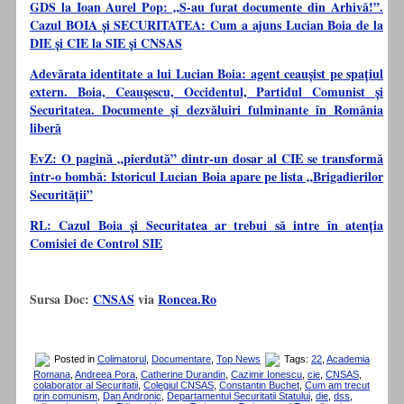
GDS la Ioan Aurel Pop: „S-au furat documente din Arhivă!”.
Cazul BOIA și SECURITATEA: Cum a ajuns Lucian Boia de la
DIE și CIE la SIE și CNSAS
Adevărata identitate a lui Lucian Boia: agent ceaușist pe spațiul
extern. Boia, Ceaușescu, Occidentul, Partidul Comunist și
Securitatea. Documente și dezvăluiri fulminante în România
liberă
EvZ: O pagină „pierdută” dintr-un dosar al CIE se transformă
într-o bombă: Istoricul Lucian Boia apare pe lista „Brigadierilor
Securității”
RL: Cazul Boia și Securitatea ar trebui să intre în atenția
Comisiei de Control SIE
Sursa Doc:
CNSAS
via
Roncea.Ro
Posted in
Colimatorul
,
Documentare
,
Top News
Tags:
22
,
Academia
Romana
,
Andreea Pora
,
Catherine Durandin
,
Cazimir Ionescu
,
cie
,
CNSAS
,
colaborator al Securitatii
,
Colegiul CNSAS
,
Constantin Buchet
,
Cum am trecut
prin comunism
,
Dan Andronic
,
Departamentul Securitatii Statului
,
die
,
dss
,