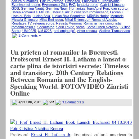
editura humanitas
,
Editura Vremea
,
Eminescu
,
Eminescu si Transilvania
,
Evenimentul Istoric
,
Evenimentul Zilei
,
EvZ
,
fundatia soros
,
Gabriel Liiceanu
,
GDS
,
Germina Nagâț
,
Germina Nagit
,
Humanitas
,
Ioan Aurel Pop
,
ioan scurtu
,
Istoria Adevarul si Miturile
,
Istorie și mit în conștiința românească
,
Liiceanu
,
Lista cu Boia
,
Lucian Boia
,
Lucian Boia Securitate
,
Mădălin Hodor
,
Memoria
,
Micaela Ghitescu
,
Mihai Eminescu
,
Mihai Eminescu - Romanul Absolut
,
Realitatea TV
,
reteaua soros
,
Revista Memoria
,
Romania mea comunista
,
romanul absolut
,
Securitatea
,
Sorin Lavric
,
soros
,
Soros Open Network
,
Sulfina
Barbu
,
UM 0225
,
UM 0225 „anti-emigrație”
,
victor roncea
,
Vladimir Tismaneanu
2 Comments »
Un prieten al romanilor la Bucuresti.
Profesorul Ernest H. Latham a lansat o
carte plina de istorisiri secrete: Timeless
and transitory. 20th Century Relations
Between Romania and the English-
Speaking World. FOTO/VIDEO Ziaristi
Online
April 11th, 2013
VR
3 Comments »
Profesorul
Ernest H. Latham Jr
, fost atasat cultural american in