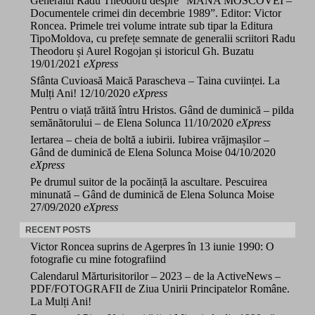
Generalul Radu Theodoru despre “MÂNA MOSCOVEI –
Documentele crimei din decembrie 1989”. Editor: Victor
Roncea. Primele trei volume intrate sub tipar la Editura
TipoMoldova, cu prefețe semnate de generalii scriitori Radu
Theodoru și Aurel Rogojan și istoricul Gh. Buzatu
19/01/2021
eXpress
Sfânta Cuvioasă Maică Parascheva – Taina cuviinței. La
Mulți Ani!
12/10/2020
eXpress
Pentru o viață trăită întru Hristos. Gând de duminică – pilda
semănătorului – de Elena Solunca
11/10/2020
eXpress
Iertarea – cheia de boltă a iubirii. Iubirea vrăjmașilor –
Gând de duminică de Elena Solunca Moise
04/10/2020
eXpress
Pe drumul suitor de la pocăință la ascultare. Pescuirea
minunată – Gând de duminică de Elena Solunca Moise
27/09/2020
eXpress
RECENT POSTS
Victor Roncea suprins de Agerpres în 13 iunie 1990: O
fotografie cu mine fotografiind
Calendarul Mărturisitorilor – 2023 – de la ActiveNews –
PDF/FOTOGRAFII de Ziua Unirii Principatelor Române.
La Mulți Ani!