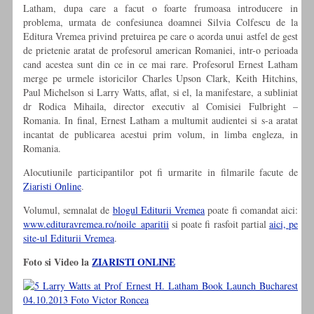
Latham, dupa care a facut o foarte frumoasa introducere in
problema, urmata de confesiunea doamnei Silvia Colfescu de la
Editura Vremea privind pretuirea pe care o acorda unui astfel de gest
de prietenie aratat de profesorul american Romaniei, intr-o perioada
cand acestea sunt din ce in ce mai rare. Profesorul Ernest Latham
merge pe urmele istoricilor Charles Upson Clark, Keith Hitchins,
Paul Michelson si Larry Watts, aflat, si el, la manifestare, a subliniat
dr Rodica Mihaila, director executiv al Comisiei Fulbright –
Romania. In final, Ernest Latham a multumit audientei si s-a aratat
incantat de publicarea acestui prim volum, in limba engleza, in
Romania.
Alocutiunile participantilor pot fi urmarite in filmarile facute de
Ziaristi Online
.
Volumul, semnalat de
blogul Editurii Vremea
poate fi comandat aici:
www.
edituravremea.ro/noile_aparitii
si poate fi rasfoit partial
aici, pe
site-ul Editurii Vremea
.
Foto si Video la
ZIARISTI ONLINE