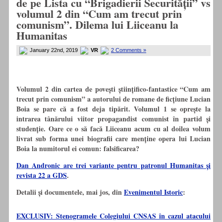
de pe Lista cu “Brigadierii Securității” vs
volumul 2 din “Cum am trecut prin
comunism”. Dilema lui Liiceanu la
Humanitas
January 22nd, 2019
VR
2 Comments »
Volumul 2 din cartea de povești științifico-fantastice “Cum am
trecut prin comunism” a autorului de romane de ficțiune Lucian
Boia se pare că a fost deja tipărit. Volumul 1 se oprește la
intrarea tânărului viitor propagandist comunist în partid și
studenție. Oare ce o să facă Liiceanu acum cu al doilea volum
livrat sub forma unei biografii care menține opera lui Lucian
Boia la numitorul ei comun: falsificarea?
Dan Andronic are trei variante pentru patronul Humanitas și
revista 22 a GDS
.
Detalii și documentele, mai jos, din
Evenimentul Istoric
:
EXCLUSIV: Stenogramele Colegiului CNSAS în cazul atacului