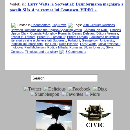
Vedeti si:
Larry Watts la Secvential: Dezinformarea maghiara a
pacalit SUA si pe vremea lui Ceausescu. VIDEO »
Posted in
Documentare
,
Top News
Tags:
20th Century Relations
Between Romania and the English˗Speaking World
,
Catedra Ion Ratiu
,
Charles
Upson Clark
,
Comisia Fulbright – Romania
,
Dennis Deletant
,
Editura Vremea
,
Ernest H. Latham
,
Ernest H. Latham Jr
,
Ernest Latham
,
Facultatea de limbi si
literaturi straine a Universitatii Bucuresti
,
Fulbright
,
Georgetown University
,
Institutul de Istoria Artei
,
Ion Ratiu
,
Keith Hitchins
,
Larry Watts
,
Mihai Eminescu
,
moldova
,
Paul Michelson
,
Rodica Mihaila
,
Romania
,
Silvan Ionescu
,
Silvia
Colfescu
,
Timeless and transitory
3 Comments »