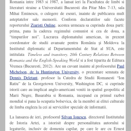
Romania intre 1983 si 1987, a lansat ieri la Facultatea de limbi si
literaturi straine a Universitatii Bucuresti din Pitar Mos 7-13, sala
Mihai Eminescu, o culegere de eseuri, inainte de publicarea mult
asteptatelor sale memorii. Conform declaratiilor sale facute
reporterului
Ziaristi Online
, acestea urmeaza sa cuprinda doua parti:
prima, pana la caderea regimului comunist si cea de doua, a
“timpurilor noi”. Lucrarea diplomatului american, in prezent
coordonator de studii avansate pentru România şi Moldova la
Institutul diplomatic al Departamentului de Stat al SUA, este
intitulata
Timeless and transitory. 20th Century Relations Between
Romania and the English˗Speaking World
si a fost tiparita de Editura
Vremea (Bucuresti, 2012). Are un cuvant inainte al profesorului
Paul
Michelson, de la Huntington University,
o prezentare semnata de
Dennis Deletant
, profesor la Catedra de Studii Romanesti “Ion
Ratiu” de la Georgetown University, Washington DC, si cuprinde
istorii care au implicat anglo-americani veniti in spatiul geopolitic al
Marii Negre, Basarabia si Romania, incepand cu primul razboi
mondial si pana la ocupatia bolsevica, de la membri ai elitei culturale
de limba engleza la cei ai serviciilor speciale de informatii.
La lansarea de ieri, profesorul
Silvan Ionescu
, directorul Institutului
de Istoria Artei, a istorisit despre personalitatea autorului si
legaturile, inclusiv de domeniu capilar, pe care le are cu Ernest