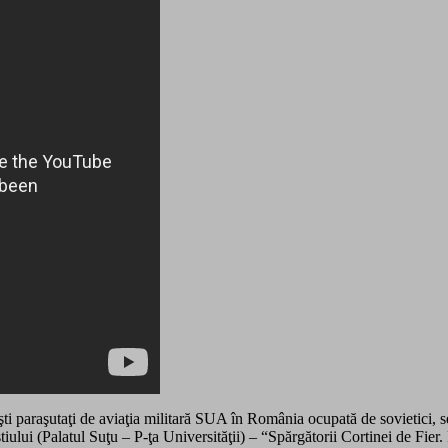
şti paraşutaţi de aviaţia militară SUA în România ocupată de sovietici,
ştiului (Palatul Suţu – P-ţa Universităţii) – “Spărgătorii Cortinei de F