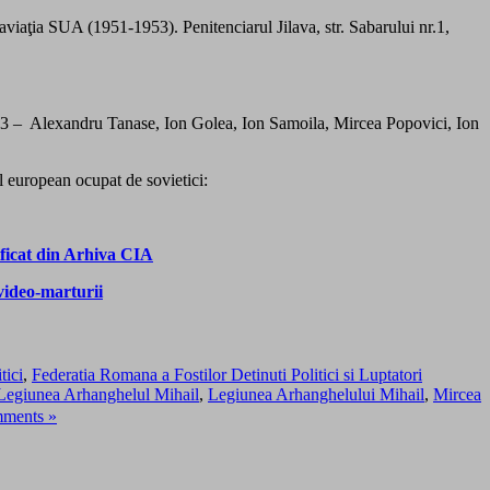
iaţia SUA (1951-1953). Penitenciarul Jilava, str. Sabarului nr.1,
e 1953 – Alexandru Tanase, Ion Golea, Ion Samoila, Mircea Popovici, Ion
 european ocupat de sovietici:
ificat din Arhiva CIA
video-marturii
tici
,
Federatia Romana a Fostilor Detinuti Politici si Luptatori
Legiunea Arhanghelul Mihail
,
Legiunea Arhanghelului Mihail
,
Mircea
ments »