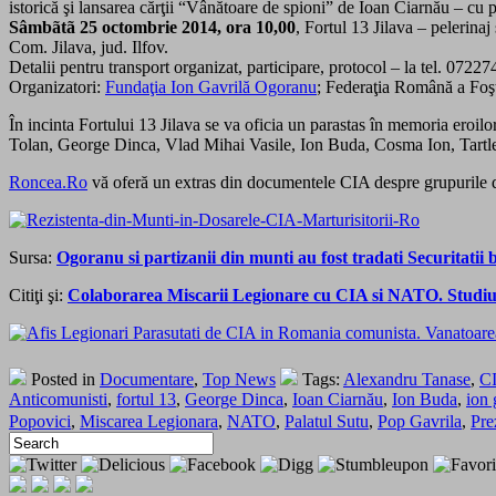
istorică şi lansarea cărţii “Vânătoare de spioni” de Ioan Ciarnău – cu pa
Sâmbãtã 25 octombrie 2014, ora 10,00
, Fortul 13 Jilava – pelerin
Com. Jilava, jud. Ilfov.
Detalii pentru transport organizat, participare, protocol – la tel. 07
Organizatori:
Fundaţia Ion Gavrilă Ogoranu
; Federaţia Română a Foşti
În incinta Fortului 13 Jilava se va oficia un parastas în memoria eroi
Tolan, George Dinca, Vlad Mihai Vasile, Ion Buda, Cosma Ion, Tartler
Roncea.Ro
vă oferă un extras din documentele CIA despre grupurile d
Sursa:
Ogoranu si partizanii din munti au fost tradati Securitati
Citiţi şi:
Colaborarea Miscarii Legionare cu CIA si NATO. Studiul i
Posted in
Documentare
,
Top News
Tags:
Alexandru Tanase
,
C
Anticomunisti
,
fortul 13
,
George Dinca
,
Ioan Ciarnău
,
Ion Buda
,
ion 
Popovici
,
Miscarea Legionara
,
NATO
,
Palatul Sutu
,
Pop Gavrila
,
Pre