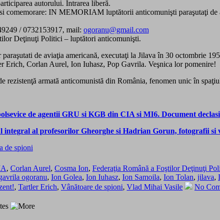
rticiparea autorului. Intrarea liberă.
aj si comemorare: IN MEMORIAM luptătorii anticomunişti paraşutaţi de av
22749249 / 0732153917, mail:
ogoranu@gmail.com
lor Deţinuţi Politici – luptători anticomunişti.
lor paraşutati de aviaţia americană, executaţi la Jilava în 30 octombri
 Erich, Corlan Aurel, Ion Iuhasz, Pop Gavrila. Veşnica lor pomenire!
e rezistenţă armată anticomunistă din România, fenomen unic în spaţiul
i bolsevice de agentii GRU si KGB din CIA si MI6. Document declas
ntegral al profesorilor Gheorghe si Hadrian Gorun, fotografii si 
IA
,
Corlan Aurel
,
Cosma Ion
,
Federaţia Română a Foştilor Deţinuţi Poli
gavrila ogoranu
,
Ion Golea
,
Ion Iuhasz
,
Ion Samoila
,
Ion Tolan
,
jilava
,
zent!
,
Tartler Erich
,
Vânătoare de spioni
,
Vlad Mihai Vasile
No Com