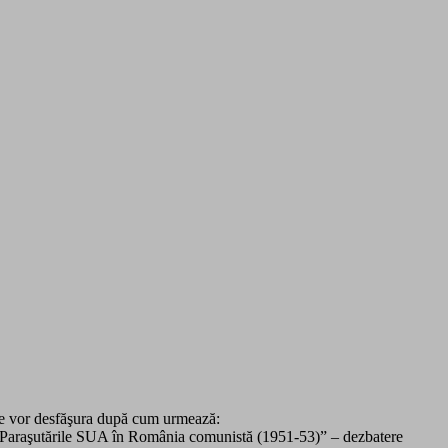
 se vor desfăşura după cum urmează:
ier. Paraşutările SUA în România comunistă (1951-53)” – dezbatere