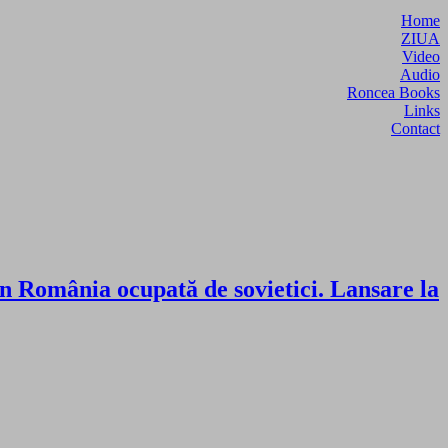
Home
ZIUA
Video
Audio
Roncea Books
Links
Contact
 România ocupată de sovietici. Lansare la