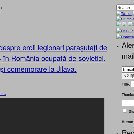
’
Aler
pre eroii legionari paraşutaţi de
mai
 în România ocupată de sovietici.
 şi comemorare la Jilava.
Title:
ts »
Thanks
Dis
Button 
Red