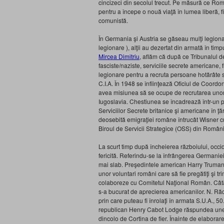
cincizeci din secolul trecut. Pe măsură ce Româ
pentru a începe o nouă viaţă în lumea liberă, fie
comunistă.
În Germania şi Austria se găseau mulţi legiona
legionare ), alţii au dezertat din armată în timp
Mircea Dimitriu
, aflăm că după ce Tribunalul d
fasciste/naziste, serviciile secrete americane, 
legionare pentru a recruta persoane hotărâte s
C.I.A. În 1948 se înfiinţează Oficiul de Coordo
avea misiunea să se ocupe de recrutarea unor r
Iugoslavia. Chestiunea se încadrează într-un p
Serviciilor Secrete britanice şi americane în ţă
deosebită emigraţiei române întrucât Wisner cu
Biroul de Servicii Strategice (OSS) din Român
La scurt timp după încheierea războiului, occid
fericită. Referindu-se la înfrângerea Germani
mai slab. Preşedintele american Harry Truman ş
unor voluntari români care să fie pregătiţi şi t
colaboreze cu Comitetul Naţional Român. Câtă
s-a bucurat de aprecierea americanilor. N. Răd
prin care puteau fi înrolaţi în armata S.U.A., 
republican Henry Cabot Lodge răspundea unei ce
dincolo de Cortina de fier. Înainte de elaborar