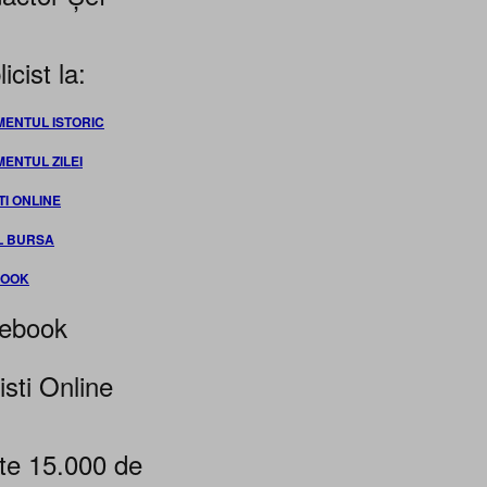
icist la:
MENTUL ISTORIC
MENTUL ZILEI
TI ONLINE
L BURSA
BOOK
ebook
isti Online
te 15.000 de