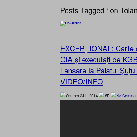
Posts Tagged ‘Ion Tolan
EXCEPŢIONAL: Carte des
CIA şi executaţi de KGB
Lansare la Palatul Şuţu
VIDEO/INFO
October 24th, 2014
VR
No Commen