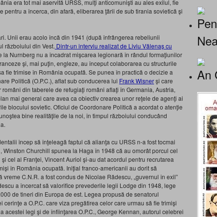
nia era tot mai aservită URSS, mulţi anticomunişti au ales exilul, fie
 pentru a încerca, din afară, eliberarea ţării de sub tirania sovietică şi
Pen
Nea
ri. Unii erau acolo încă din 1941 (după înfrângerea rebeliunii
ul războiului din Vest.
Dintr-un interviu realizat de Liviu Vălenaş cu
e la Nurnberg nu a încadrat mişcarea legionară în rândul formaţiunilor
franceze şi, mai puţin, engleze, au început colaborarea cu structurile
An 
a fie trimise în România ocupată. Se punea în practică o decizie a
nare Politică (O.P.C.), aflat sub conducerea lui
Frank Wisner
şi care
omâni din taberele de refugiaţi români aflaţi în Germania, Austria,
lan mai general care avea ca obiectiv crearea unor reţele de agenţi ai
rile blocului sovietic. Oficiul de Coordonare Politică a acordat o atenţie
noştea bine realităţile de la noi, în timpul războiului conducând
ia.
entalii încep să înţeleagă faptul că alianţa cu URSS n-a fost tocmai
ei, Winston Churchill spunea la Haga în 1948 că au omorât porcul cel
i cel al Franţei, Vincent Auriol şi-au dat acordul pentru recrutarea
rimişi în România ocupată. Iniţial franco-americanii au dorit să
 vreme C.N.R. a fost condus de Nicolae Rădescu, „guvernul în exil”
escu a încercat să valorifice prevederile legii Lodge din 1948, lege
50.000 de tineri din Europa de est. Legea propusă de senatorul
rinţe a O.P.C. care viza pregătirea celor care urmau să fie trimişi
ea acestei legi şi de înfiinţarea O.P.C., George Kennan, autorul celebrei