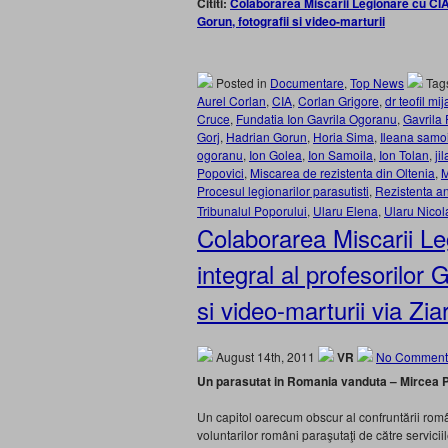
Cititi:
Colaborarea Miscarii Legionare cu CIA 
Gorun, fotografii si video-marturii
Posted in
Documentare
,
Top News
Tag
Aurel Corlan
,
CIA
,
Corlan Grigore
,
dr teofil mij
Cruce
,
Fundatia Ion Gavrila Ogoranu
,
Gavrila
Gorj
,
Hadrian Gorun
,
Horia Sima
,
Ileana samo
ogoranu
,
Ion Golea
,
Ion Samoila
,
Ion Tolan
,
ji
Popovici
,
Miscarea de rezistenta din Oltenia
,
M
Procesul legionarilor parasutisti
,
Rezistenta a
Tribunalul Poporului
,
Ularu Elena
,
Ularu Nicol
Colaborarea Miscarii Le
integral al profesorilor
si video-marturii via Ziar
August 14th, 2011
VR
No Comment
Un parasutat in Romania vanduta – Mircea 
Un capitol oarecum obscur al confruntării român
voluntarilor români paraşutaţi de către serviciil