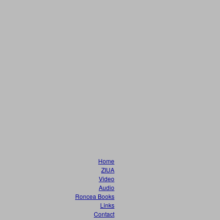
Home
ZIUA
Video
Audio
Roncea Books
Links
Contact