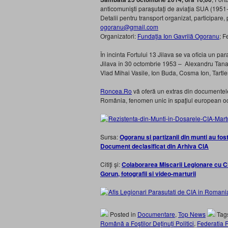
anticomunişti paraşutaţi de aviaţia SUA (1951-19
Detalii pentru transport organizat, participare
ogoranu@gmail.com
Organizatori:
Fundaţia Ion Gavrilă Ogoranu
; F
În incinta Fortului 13 Jilava se va oficia un pa
Jilava în 30 octombrie 1953 – Alexandru Tanas
Vlad Mihai Vasile, Ion Buda, Cosma Ion, Tartle
Roncea.Ro
vă oferă un extras din documentel
România, fenomen unic în spaţiul european ocu
Sursa:
Ogoranu si partizanii din munti au fos
Document declasificat din Arhiva CIA
Citiţi şi:
Colaborarea Miscarii Legionare cu CI
Gorun, fotografii si video-marturii
Posted in
Documentare
,
Top News
Tag
Română a Foştilor Deţinuţi Politici
,
Federatia R