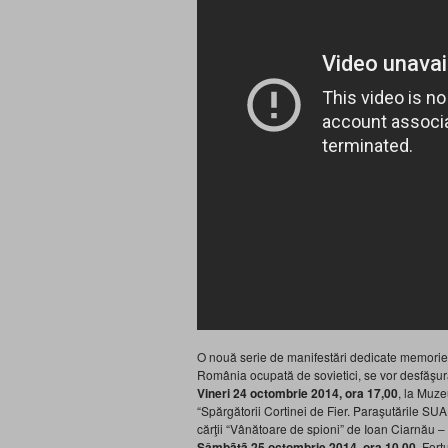
O nouă serie de manifestări dedicate memoriei l
România ocupată de sovietici, se vor desfăş
Vineri 24 octombrie 2014, ora 17,00
, la Muze
“Spărgătorii Cortinei de Fier. Paraşutările SU
cărţii “Vânătoare de spioni” de Ioan Ciarnău – c
Sâmbãtã 25 octombrie 2014, ora 10,00
, For