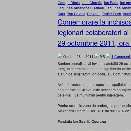
George Dinca
,
Ioan Ciarnău
,
Ion Buda
,
ion ga
Legiunea Arhanghelul Mihail
,
Legiunea Arhang
Sutu
,
Pop Gavrila
,
Prezent!
,
Tartler Erich
,
Vână
Comemorare la inchisoar
legionari colaboratori 
29 octombrie 2011, ora 1
October 28th, 2011
VR
1 Comment 
Suntem onoraţi să vă invităm sâmbătă 29 oct. 2o
Ilfov), la ceremonia omagierii luptătorilor anti
alături de susţinătorii lor locali, la 31 oct. 1953.
Avînd în vedere regimul special al spaţiului u
penitenciarului Jilava, este necesară anunţarea
pe e-mail. Vă mulţumim pentru înţelegere.
Pentru acces în zona de protecţie a penitenciarul
Alexandru Onofrei – Tel. 0731807061 // 0722
Fundatia Ion Gavrila Ogoranu