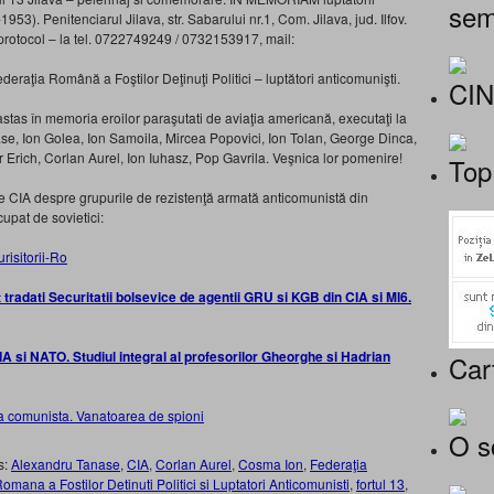
sem
53). Penitenciarul Jilava, str. Sabarului nr.1, Com. Jilava, jud. Ilfov.
, protocol – la tel. 0722749249 / 0732153917, mail:
ederaţia Română a Foştilor Deţinuţi Politici – luptători anticomunişti.
CI
rastas în memoria eroilor paraşutati de aviaţia americană, executaţi la
e, Ion Golea, Ion Samoila, Mircea Popovici, Ion Tolan, George Dinca,
r Erich, Corlan Aurel, Ion Iuhasz, Pop Gavrila. Veşnica lor pomenire!
Top
e CIA despre grupurile de rezistenţă armată anticomunistă din
pat de sovietici:
t tradati Securitatii bolsevice de agentii GRU si KGB din CIA si MI6.
A si NATO. Studiul integral al profesorilor Gheorghe si Hadrian
Car
O s
s:
Alexandru Tanase
,
CIA
,
Corlan Aurel
,
Cosma Ion
,
Federaţia
omana a Fostilor Detinuti Politici si Luptatori Anticomunisti
,
fortul 13
,