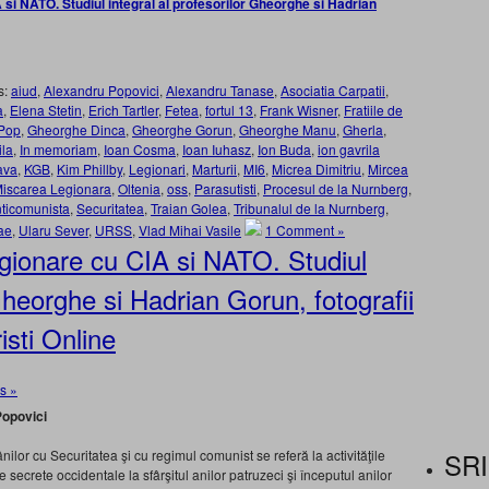
si NATO. Studiul integral al profesorilor Gheorghe si Hadrian
s:
aiud
,
Alexandru Popovici
,
Alexandru Tanase
,
Asociatia Carpatii
,
a
,
Elena Stetin
,
Erich Tartler
,
Fetea
,
fortul 13
,
Frank Wisner
,
Fratiile de
 Pop
,
Gheorghe Dinca
,
Gheorghe Gorun
,
Gheorghe Manu
,
Gherla
,
ila
,
In memoriam
,
Ioan Cosma
,
Ioan Iuhasz
,
Ion Buda
,
ion gavrila
lava
,
KGB
,
Kim Phillby
,
Legionari
,
Marturii
,
MI6
,
Micrea Dimitriu
,
Mircea
iscarea Legionara
,
Oltenia
,
oss
,
Parasutisti
,
Procesul de la Nurnberg
,
nticomunista
,
Securitatea
,
Traian Golea
,
Tribunalul de la Nurnberg
,
ae
,
Ularu Sever
,
URSS
,
Vlad Mihai Vasile
1 Comment »
gionare cu CIA si NATO. Studiul
 Gheorghe si Hadrian Gorun, fotografii
isti Online
s »
Popovici
SRI
ilor cu Securitatea şi cu regimul comunist se referă la activităţile
e secrete occidentale la sfârşitul anilor patruzeci şi începutul anilor