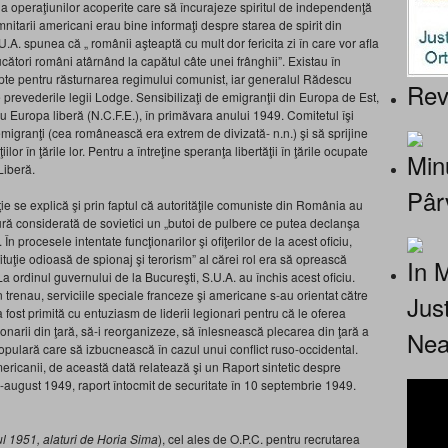
 a operaţiunilor acoperite care să încurajeze spiritul de independenţă
nitarii americani erau bine informaţi despre starea de spirit din
.A. spunea că „ românii aşteaptă cu mult dor fericita zi în care vor afla
ducători români atârnând la capătul câte unei frânghii”. Existau în
pte pentru răsturnarea regimului comunist, iar generalul Rădescu
Rev
revederile legii Lodge. Sensibilizaţi de emigranţii din Europa de Est,
ru Europa liberă (N.C.F.E.), în primăvara anului 1949. Comitetul îşi
migranţi (cea românească era extrem de divizată- n.n.) şi să sprijine
or în ţările lor. Pentru a întreţine speranţa libertăţii în ţările ocupate
Minu
Liberă.
Pâr
ţie se explică şi prin faptul că autorităţile comuniste din România au
ctură considerată de sovietici un „butoi de pulbere ce putea declanşa
 procesele intentate funcţionarilor şi ofiţerilor de la acest oficiu,
tituţie odioasă de spionaj şi terorism” al cărei rol era să oprească
In 
 ordinul guvernului de la Bucureşti, S.U.A. au închis acest oficiu.
 trenau, serviciile speciale franceze şi americane s-au orientat către
Jus
fost primită cu entuziasm de liderii legionari pentru că le oferea
ionarii din ţară, să-i reorganizeze, să înlesnească plecarea din ţară a
Nea
populară care să izbucnească în cazul unui conflict ruso-occidental.
ericanii, de această dată relatează şi un Raport sintetic despre
4-august 1949, raport întocmit de securitate în 10 septembrie 1949.
ul 1951, alaturi de Horia Sima
), cel ales de O.P.C. pentru recrutarea