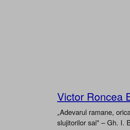
Victor Roncea 
„Adevarul ramane, oricar
slujitorilor sai" – Gh. I. 