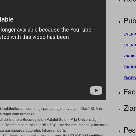
Publ
EVENI
EVENI
ZIARIS
ZIARU
FACE
Fac
Ziar
uptătorilor anticomunişti paraşutaţi de aviaţia militară SUA în
ura după cum urmează:
ul de Istorie a Bucureştiului (Palatul Suţu – P-ţa Universităţii) –
A în România comunistă (1951-53)” – dezbatere istorică şi lansarea
Pes
u participarea autorului. Intrarea liberă.
tul 13 Jilava – pelerinaj si comemorare: IN MEMORIAM luptătorii