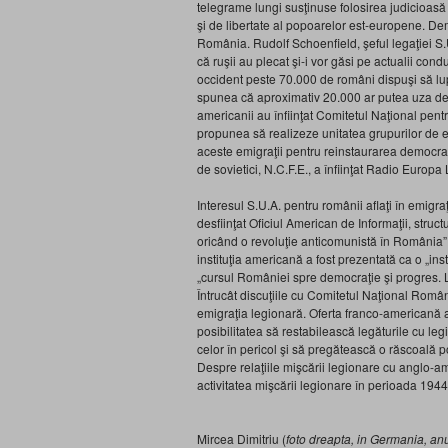
telegrame lungi susţinuse folosirea judicioasă
şi de libertate al popoarelor est-europene. Dem
România. Rudolf Schoenfield, şeful legaţiei S.U
că ruşii au plecat şi-i vor găsi pe actualii con
occident peste 70.000 de români dispuşi să lu
spunea că aproximativ 20.000 ar putea uza de p
americanii au înfiinţat Comitetul Naţional pent
propunea să realizeze unitatea grupurilor de e
aceste emigraţii pentru reinstaurarea democraţiil
de sovietici, N.C.F.E., a înfiinţat Radio Europa 
Interesul S.U.A. pentru românii aflaţi în emigra
desfiinţat Oficiul American de Informaţii, stru
oricând o revoluţie anticomunistă în România”. În
instituţia americană a fost prezentată ca o „ins
„cursul României spre democraţie şi progres. La
Întrucât discuţiile cu Comitetul Naţional Român
emigraţia legionară. Oferta franco-americană a 
posibilitatea să restabilească legăturile cu leg
celor în pericol şi să pregătească o răscoală 
Despre relaţiile mişcării legionare cu anglo-am
activitatea mişcării legionare în perioada 194
Mircea Dimitriu (
foto dreapta, in Germania, an