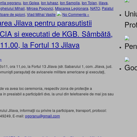
vrila ogoranu
,
Ion Golea
,
Ion Iuhasz
,
Ion Samoila
,
Ion Tolan
,
jilava
,
helului Mihail
,
Mircea Popovici
,
Miscarea Legionara
,
NATO
,
Palatul
Uniu
toare de spioni
,
Vlad Mihai Vasile
No Comments »
ea Jilava pentru parasutistii
Prof
ai CIA si executati de KGB. Sâmbătă,
1.00, la Fortul 13 Jilava
Pen
»
Goo
11, ora 11,oo, la Fortul 13 Jilava (str. Sabarului 1, com. Jilava, jud.
comunişti paraşutaţi de avioanele militare americane şi executaţi,
nde va avea loc ceremonia, respectiv zona de protecţie a
 în prealabil a participării dvs. la unul din telefoanele de mai jos sau
ui Jilava, informaţii cu privire la participare, transport, protocol:
749249, E-mail:
ogoranu@gmail.com