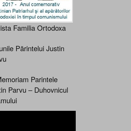
ista Familia Ortodoxa
nile Părintelui Justin
vu
Memoriam Parintele
tin Parvu – Duhovnicul
mului