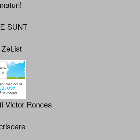
naturi!
NE SUNT
 ZeList
ti Victor Roncea
crisoare