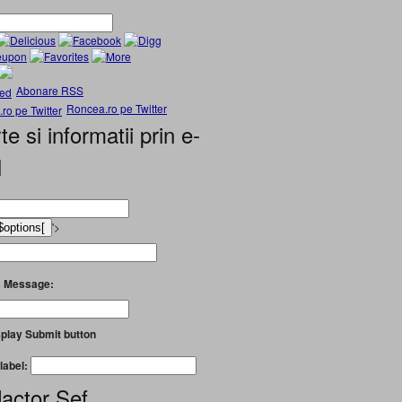
Abonare RSS
Roncea.ro pe Twitter
te si informatii prin e-
l
'>
 Message:
play Submit button
label:
actor Șef