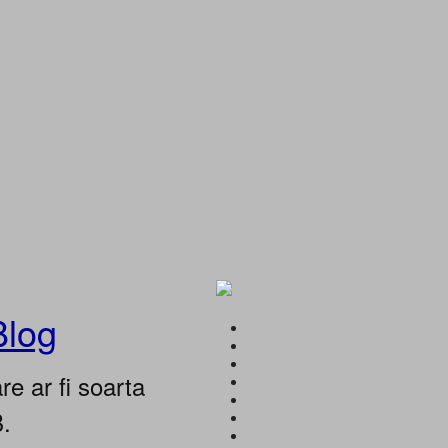
Blog
e ar fi soarta
B.