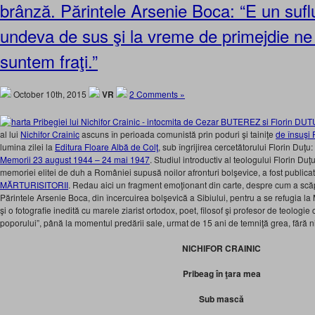
brânză. Părintele Arsenie Boca: “E un sufl
undeva de sus şi la vreme de primejdie ne
suntem fraţi.”
October 10th, 2015
VR
2 Comments »
al lui
Nichifor Crainic
ascuns în perioada comunistă prin poduri şi tainiţe
de însuşi 
lumina zilei la
Editura Floare Albă de Colţ
, sub îngrijirea cercetătorului Florin Duţu:
Memorii 23 august 1944 – 24 mai 1947
. Studiul introductiv al teologului Florin Du
memoriei elitei de duh a României supusă noilor afronturi bolşevice, a fost publicat 
MĂRTURISITORII
. Redau aici un fragment emoţionant din carte, despre cum a scă
Părintele Arsenie Boca, din încercuirea bolşevică a Sibiului, pentru a se refugia 
şi o fotografie inedită cu marele ziarist ortodox, poet, filosof şi profesor de teolog
poporului”, până la momentul predării sale, urmat de 15 ani de temniţă grea, fără ni
NICHIFOR CRAINIC
Pribeag în ţara mea
Sub mască