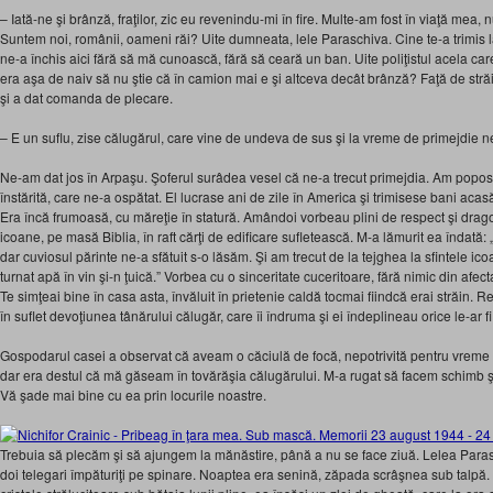
– Iată-ne şi brânză, fraţilor, zic eu revenindu-mi în fire. Multe-am fost în viaţă me
Suntem noi, românii, oameni răi? Uite dumneata, lele Paraschiva. Cine te-a trimis 
ne-a închis aici fără să mă cunoască, fără să ceară un ban. Uite poliţistul acela care
era aşa de naiv să nu ştie că în camion mai e şi altceva decât brânză? Faţă de stră
şi a dat comanda de plecare.
– E un suflu, zise călugărul, care vine de undeva de sus şi la vreme de primejdie n
Ne-am dat jos în Arpaşu. Şoferul surâdea vesel că ne-a trecut primejdia. Am poposit
înstărită, care ne-a ospătat. El lucrase ani de zile în America şi trimisese bani acas
Era încă frumoasă, cu măreţie în statură. Amândoi vorbeau plini de respect şi drago
icoane, pe masă Biblia, în raft cărţi de edificare sufletească. M-a lămurit ea îndată
dar cuviosul părinte ne-a sfătuit s-o lăsăm. Şi am trecut de la tejghea la sfintele ic
turnat apă în vin şi-n ţuică.” Vorbea cu o sinceritate cuceritoare, fără nimic din afec
Te simţeai bine în casa asta, învăluit în prietenie caldă tocmai fiindcă erai străin.
în suflet devoţiunea tânărului călugăr, care îi îndruma şi ei îndeplineau orice le-ar fi
Gospodarul casei a observat că aveam o căciulă de focă, nepotrivită pentru vreme ş
dar era destul că mă găseam în tovărăşia călugărului. M-a rugat să facem schimb ş
Vă şade mai bine cu ea prin locurile noastre.
Trebuia să plecăm şi să ajungem la mănăstire, până a nu se face ziuă. Lelea Paras
doi telegari împăturiţi pe spinare. Noaptea era senină, zăpada scrâşnea sub talpă. 