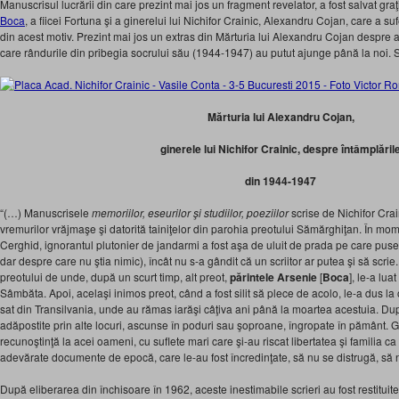
Manuscrisul lucrării din care prezint mai jos un fragment revelator, a fost salvat gra
Boca
, a fiicei Fortuna şi a ginerelui lui Nichifor Crainic, Alexandru Cojan, care a s
din acest motiv. Prezint mai jos un extras din Mărturia lui Alexandru Cojan despre ace
care rândurile din pribegia socrului său (1944-1947) au putut ajunge până la noi. 
Mărturia lui Alexandru Cojan,
ginerele lui Nichifor Crainic, despre întâmplăril
din 1944-1947
“(…) Manuscrisele
memoriilor, eseurilor şi studiilor, poeziilor
scrise de Nichifor Crai
vremurilor vrăjmaşe şi datorită tainiţelor din parohia preotului Sămărghiţan. În mome
Cerghid, ignorantul plutonier de jandarmi a fost aşa de uluit de prada pe care puse
dar despre care nu ştia nimic), încât nu s-a gândit că un scriitor ar putea şi să scr
preotului de unde, după un scurt timp, alt preot,
părintele Arsenie
[
Boca
], le-a lua
Sâmbăta. Apoi, acelaşi inimos preot, când a fost silit să plece de acolo, le-a dus la
sat din Transilvania, unde au rămas iarăşi câţiva ani până la moartea acestuia. Du
adăpostite prin alte locuri, ascunse în poduri sau şoproane, îngropate în pământ. 
recunoştinţă la acei oameni, cu suflete mari care şi-au riscat libertatea şi familia ca s
adevărate documente de epocă, care le-au fost încredinţate, să nu se distrugă, să 
După eliberarea din închisoare în 1962, aceste inestimabile scrieri au fost restituite 