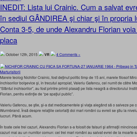
INEDIT: Lista lui Crainic. Cum a salvat evre
în sediul GÂNDIREA şi chiar şi în propria l
Conta 3-5, de unde Alexandru Florian voia 
placa
October 12th, 2015
VR
4 Comments »
Marele teolog Nichifor Crainic, fost deţinut politic timp de 15 ani, marele filosof Mi
închisorilor bolşevice şi, în trecutul apropiat, Valeriu Gafencu, cel numit de către
“Sfântul închisorilor”, au fost printre primii plasaţi pe lista neagră a directorului Inst
Florian, pentru extinţie de “pe spaţiul public”.
Valeriu Gafencu, se ştie, şi-a dat medicamentele şi viaţa alegând să o salveze pe 
Wurmbrand. Însă despre relaţiile celorlalţi doi mari români cu evreii se ştiu la nivel
lucruri. Până acum.
În toate cele trei cazuri, Alexandru Florian s-a folosit de falsuri şi afirmaţii mincinoa
cazuri mai au un numitor comun: cei trei mari români au salvat evrei de la moarte s