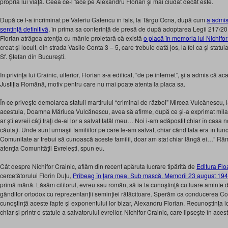
propria lui viaţă. Ceea ce-l face pe Alexandru Florian şi mai ciudat decât este.
După ce l-a incriminat pe Valeriu Gafencu în fals, la Târgu Ocna, după cum
a admis
sentinţă definitivă
, în prima sa conferinţă de presă de după adoptarea Legii 217/20
Florian atrăgea atenţia cu mânie proletară că există
o placă în memoria lui Nichifor
creat şi locuit, din strada Vasile Conta 3 – 5, care trebuie dată jos, la fel ca şi stat
Sf. Ştefan din Bucureşti.
În privinţa lui Crainic, ulterior, Florian s-a edificat, “de pe internet”, şi a admis că a
Justiţia Română, motiv pentru care nu mai poate atenta la placa sa.
În ce priveşte demolarea statuii martirului “criminal de război” Mircea Vulcănescu, la
acestuia, Doamna Măriuca Vulcănescu, avea să afirme, după ce şi-a exprimat mila 
ar şti evreii câţi fraţi de-ai lor a salvat tatăl meu… Noi i-am adăpostit chiar în casa
căutaţi. Unde sunt urmaşii familiilor pe care le-am salvat, chiar când tata era în func
Comunitate ar trebui să cunoască aceste familii, doar am stat chiar lângă ei…” R
atenţia Comunităţii Evreieşti, spun eu.
Cât despre Nichifor Crainic, aflăm din recent apăruta lucrare tipărită de
Editura Flo
cercetătorului Florin Duţu,
Pribeag în ţara mea. Sub mască. Memorii 23 august 19
primă mână. Lăsăm cititorul, evreu sau român, să ia la cunoştinţă cu luare aminte
gânditor ortodox cu reprezentanţii seminţiei rătăcitoare. Sperăm ca conducerea Com
cunoştinţă aceste fapte şi exponentului lor bizar, Alexandru Florian. Recunoştinţa l
chiar şi printr-o statuie a salvatorului evreilor, Nichifor Crainic, care lipseşte în ac