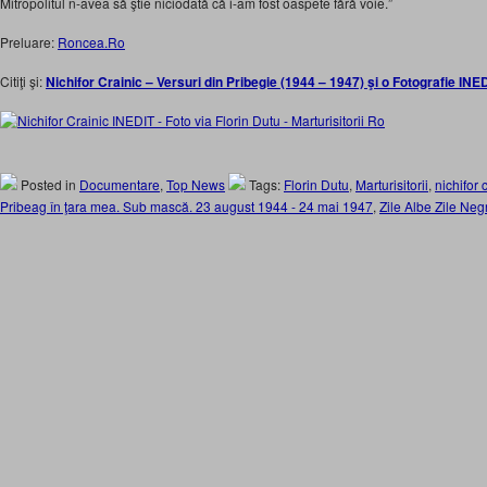
Mitropolitul n-avea să ştie niciodată că i-am fost oaspete fără voie.”
Preluare:
Roncea.Ro
Citiţi şi:
Nichifor Crainic – Versuri din Pribegie (1944 – 1947) şi o Fotografie INE
Posted in
Documentare
,
Top News
Tags:
Florin Dutu
,
Marturisitorii
,
nichifor 
Pribeag în ţara mea. Sub mască. 23 august 1944 - 24 mai 1947
,
Zile Albe Zile Neg