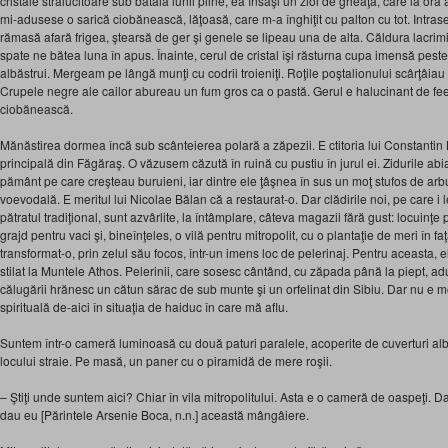
cristale strălucitoare sub bătaia lunii pline, ea însăşi un zloi de gheaţă, care la 
mi-adusese o sarică ciobănească, lăţoasă, care m-a înghiţit cu palton cu tot. Intras
rămasă afară frigea, ştearsă de ger şi genele se lipeau una de alta. Căldura lacrimii 
spate ne bătea luna în apus. Înainte, cerul de cristal îşi răsturna cupa imensă peste
albăstrui. Mergeam pe lângă munţi cu codrii troieniţi. Roţile poştalionului scârţâiau 
Crupele negre ale cailor abureau un fum gros ca o pastă. Gerul e halucinant de feeri
ciobănească.
Mănăstirea dormea încă sub scânteierea polară a zăpezii. E ctitoria lui Constantin
principală din Făgăraş. O văzusem căzută în ruină cu pustiu în jurul ei. Zidurile ab
pământ pe care creşteau buruieni, iar dintre ele ţâşnea în sus un moţ stufos de ar
voevodală. E meritul lui Nicolae Bălan că a restaurat-o. Dar clădirile noi, pe care i l
pătratul tradiţional, sunt azvârlite, la întâmplare, câteva magazii fără gust: locuinţe 
grajd pentru vaci şi, bineînţeles, o vilă pentru mitropolit, cu o plantaţie de meri în f
transformat-o, prin zelul său focos, într-un imens loc de pelerinaj. Pentru aceasta, el
stilat la Muntele Athos. Pelerinii, care sosesc cântând, cu zăpada până la piept, 
călugării hrănesc un cătun sărac de sub munte şi un orfelinat din Sibiu. Dar nu e 
spirituală de-aici în situaţia de haiduc în care mă aflu.
Suntem într-o cameră luminoasă cu două paturi paralele, acoperite de cuverturi al
locului straie. Pe masă, un paner cu o piramidă de mere roşii.
– Ştiţi unde suntem aici? Chiar în vila mitropolitului. Asta e o cameră de oaspeţi. D
dau eu [Părintele Arsenie Boca, n.n.] această mângâiere.