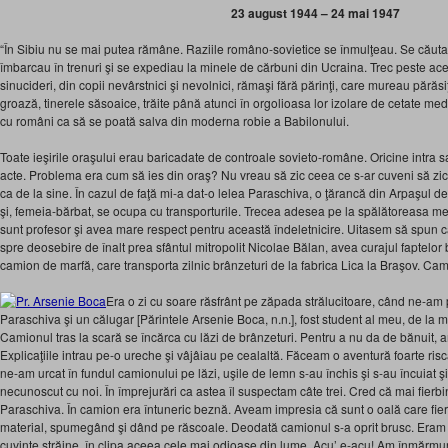
23 august 1944 – 24 mai 1947
“În Sibiu nu se mai putea rămâne. Raziile româno-sovietice se înmulţeau. Se căuta
îmbarcau în trenuri şi se expediau la minele de cărbuni din Ucraina. Trec peste ace
sinucideri, din copii nevârstnici şi nevolnici, rămaşi fără părinţi, care mureau părăsiţ
groază, tinerele săsoaice, trăite până atunci în orgolioasa lor izolare de cetate me
cu români ca să se poată salva din moderna robie a Babilonului.
Toate ieşirile oraşului erau baricadate de controale sovieto-române. Oricine intra sa
acte. Problema era cum să ies din oraş? Nu vreau să zic ceea ce s-ar cuveni să zic
ca de la sine. În cazul de faţă mi-a dat-o lelea Paraschiva, o ţărancă din Arpaşul d
şi, femeia-bărbat, se ocupa cu transporturile. Trecea adesea pe la spălătoreasa me
sunt profesor şi avea mare respect pentru această îndeletnicire. Uitasem să spun că
spre deosebire de înalt prea sfântul mitropolit Nicolae Bălan, avea curajul faptelo
camion de marfă, care transporta zilnic brânzeturi de la fabrica Lica la Braşov. Ca
Era o zi cu soare răsfrânt pe zăpada strălucitoare, când ne-am p
Paraschiva şi un călugar [Părintele Arsenie Boca, n.n.], fost student al meu, de l
Camionul tras la scară se încărca cu lăzi de brânzeturi. Pentru a nu da de bănuit, am 
Explicaţiile intrau pe-o ureche şi vâjâiau pe cealaltă. Făceam o aventură foarte riscan
ne-am urcat în fundul camionului pe lăzi, uşile de lemn s-au închis şi s-au încuiat ş
necunoscut cu noi. În împrejurări ca astea îl suspectam câte trei. Cred că mai fierbin
Paraschiva. În camion era întuneric beznă. Aveam impresia că sunt o oală care fierb
material, spumegând şi dând pe răscoale. Deodată camionul s-a oprit brusc. Eram l
cuvinte străine, în clipa aceea cele mai odioase din lume. Acu’ e-acu! Am înmărmurit 