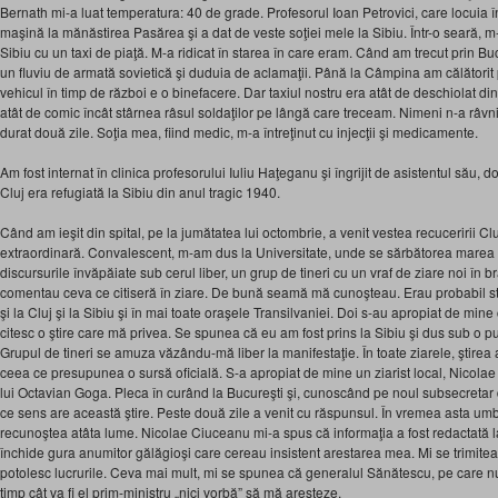
Bernath mi-a luat temperatura: 40 de grade. Profesorul Ioan Petrovici, care locuia î
maşină la mănăstirea Pasărea şi a dat de veste soţiei mele la Sibiu. Într-o seară,
Sibiu cu un taxi de piaţă. M-a ridicat în starea în care eram. Când am trecut prin B
un fluviu de armată sovietică şi duduia de aclamaţii. Până la Câmpina am călătorit 
vehicul în timp de război e o binefacere. Dar taxiul nostru era atât de deschiolat di
atât de comic încât stârnea râsul soldaţilor pe lângă care treceam. Nimeni n-a râvni
durat două zile. Soţia mea, fiind medic, m-a întreţinut cu injecţii şi medicamente.
Am fost internat în clinica profesorului Iuliu Haţeganu şi îngrijit de asistentul său, d
Cluj era refugiată la Sibiu din anul tragic 1940.
Când am ieşit din spital, pe la jumătatea lui octombrie, a venit vestea recuceririi Cl
extraordinară. Convalescent, m-am dus la Universitate, unde se sărbătorea marea bi
discursurile învăpăiate sub cerul liber, un grup de tineri cu un vraf de ziare noi în b
comentau ceva ce citiseră în ziare. De bună seamă mă cunoşteau. Erau probabil st
şi la Cluj şi la Sibiu şi în mai toate oraşele Transilvaniei. Doi s-au apropiat de mine
citesc o ştire care mă privea. Se spunea că eu am fost prins la Sibiu şi dus sub o pu
Grupul de tineri se amuza văzându-mă liber la manifestaţie. În toate ziarele, ştirea a
ceea ce presupunea o sursă oficială. S-a apropiat de mine un ziarist local, Nicolae
lui Octavian Goga. Pleca în curând la Bucureşti şi, cunoscând pe noul subsecretar de
ce sens are această ştire. Peste două zile a venit cu răspunsul. În vremea asta um
recunoştea atâta lume. Nicolae Ciuceanu mi-a spus că informaţia a fost redactată la
închide gura anumitor gălăgioşi care cereau insistent arestarea mea. Mi se trimite
potolesc lucrurile. Ceva mai mult, mi se spunea că generalul Sănătescu, pe care nu
timp cât va fi el prim-ministru „nici vorbă” să mă aresteze.