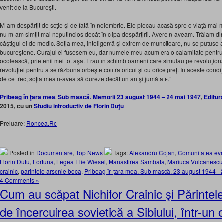
venit de la Bucureşti.
M-am despărţit de soţie şi de fată în noiembrie. Ele plecau acasă spre o viaţă mai 
nu m-am simţit mai neputincios decât în clipa despărţirii. Avere n-aveam. Trăiam di
câştigul ei de medic. Soţia mea, inteligentă şi extrem de muncitoare, nu se putuse a
bucureştene. Curajul ei fusesem eu, dar numele meu acum era o calamitate pentru 
ocolească, prietenii mei tot aşa. Erau în schimb oameni care simulau pe revoluţion
revoluţiei pentru a se răzbuna orbeşte contra oricui şi cu orice preţ. În aceste condiţ
de ce trec, soţia mea n-avea să dureze decât un an şi jumătate.”
Pribeag în ţara mea. Sub mască. Memorii 23 august 1944 – 24 mai 1947
,
Editur
2015, cu un
Studiu introductiv de Florin Duţu
Preluare:
Roncea.Ro
Posted in
Documentare
,
Top News
Tags:
Alexandru Cojan
,
Comunitatea ev
Florin Dutu
,
Fortuna
,
Legea Elie Wiesel
,
Manastirea Sambata
,
Mariuca Vulcanesc
crainic
,
parintele arsenie boca
,
Pribeag în ţara mea. Sub mască. 23 august 1944 -
4 Comments »
Cum au scăpat Nichifor Crainic şi Părinte
de încercuirea sovietică a Sibiului, într-un