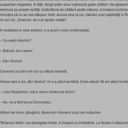
suspectam degeaba. În faţă, lângă şofer, erau înghesuiţi şapte călători. Ne găseam î
vehicule pe şosele rarităţi. Încărcătura de călători peste măsura. A început controlul
minuţios că nu se mai sfârşea. Haiti, acuma vine la noi. Gândul unei captivităţi în R
mi-am zis: „Doamne, de s-ar isprăvi odată!”
În exaltarea în care ardeam, s-a auzit o voce românească:
– Ce aveţi înăuntru?
– Brânză, ce s-avem!
– Dă-i drumul!
Camionul a luat-o din loc cu viteza maximă.
Vocea care a zis „dă-i drumul” mi s-a părut serafică. Eram salvat. Mi-am şters frun
– Lele Paraschivo, mai e vreun control pe drum?
– Nu, ne-a ferit bunul Dumnezeu.
Alături de mine, călugărul, făcea prin întuneric cruci de mulţumire.
Tânărului străin i se dezlegase limba. A început cu întrebările. La fiecare îi răspund