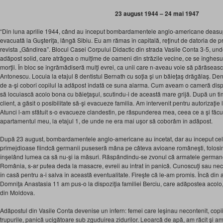
23 august 1944 – 24 mai 1947
“Din luna aprilie 1944, când au început bombardamentele anglo-americane deasupr
evacuată la Guşteriţa, lângă Sibiu. Eu am rămas în capitală, reţinut de datoria de p
revista „Gândirea”. Blocul Casei Corpului Didactic din strada Vasile Conta 3-5, und
adăpost solid, care atrăgea o mulţime de oameni din străzile vecine, ce se înghesu
morţii. În bloc se îngrămădiseră mulţi evrei, ca unii care n-aveau voie să părăsească
Antonescu. Locuia la etajul 8 dentistul Bernath cu soţia şi un băieţaş drăgălaş. De
de a-şi coborî copilul la adăpost îndată ce suna alarma. Cum aveam o cameră dispon
să locuiască acolo bona cu băieţaşul, scutindu-i de această mare grijă. După un tim
client, a găsit o posibilitate să-şi evacueze familia. Am intervenit pentru autorizaţie la
Atunci l-am sfătuit s-o evacueze clandestin, pe răspunderea mea, ceea ce a şi făcu
apartamentul meu, la etajul 1, de unde ne era mai uşor să coborâm în adăpost.
După 23 august, bombardamentele anglo-americane au încetat, dar au început ce
primejdioase fiindcă germanii puseseră mâna pe câteva avioane româneşti, folos
înşelând lumea ca să nu-şi ia măsuri. Răspândindu-se zvonul că armatele germane 
România, s-ar putea deda la masacre, evreii au intrat în panică. Cunoscuţi sau nec
în casă pentru a-i salva în această eventualitate. Fireşte că le-am promis. Încă din 
Domniţa Anastasia 11 am pus-o la dispoziţia familiei Berciu, care adăpostea acolo, 
din Moldova.
Adăpostul din Vasile Conta devenise un infern: femei care leşinau necontenit, copii
trupurile, panică ucigătoare sub zguduirea zidurilor. Leoarcă de apă, am răcit şi 