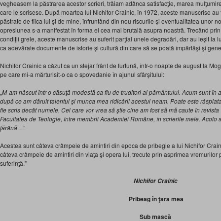
vegheasem la păstrarea acestor scrieri, trăiam adânca satisfacţie, marea mulţumire
care le scrisese. După moartea lui Nichifor Crainic, în 1972, aceste manuscrise au tr
păstrate de fiica lui şi de mine, înfruntând din nou riscurile şi eventualitatea unor 
opresiunea s-a manifestat în forma ei cea mai brutală asupra noastră. Trecând prin a
condiţii grele, aceste manuscrise au suferit parţial unele degradări, dar au ieşit la
ca adevărate documente de istorie şi cultură din care să se poată împărtăşi şi genera
Nichifor Crainic a căzut ca un stejar frânt de furtună, într-o noapte de august la 
pe care mi-a mărturisit-o ca o spovedanie în ajunul sfârşitului:
„
M-am născut într-o căsuţă modestă ca fiu de truditori ai pământului. Acum sunt în 
după ce am dăruit talentul şi munca mea ridicării acestui neam. Poate este răsplat
fie scris decât numele. Cei care vor vrea să ştie cine am fost să mă caute în revista
Facultatea de Teologie, între membrii Academiei Române, în scrierile mele. Acolo
ţărână…
”
Acestea sunt câteva crâmpeie de amintiri din epoca de pribegie a lui Nichifor Crain
câteva crâmpeie de amintiri din viaţa şi opera lui, trecute prin asprimea vremurilor
suferinţă.”
Nichifor Crainic
Pribeag în ţara mea
Sub mască