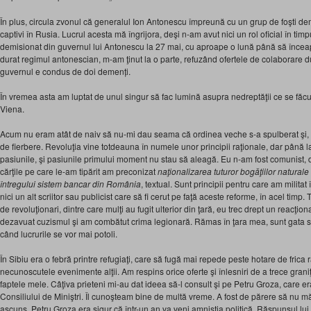
În plus, circula zvonul că generalul Ion Antonescu împreună cu un grup de foşti demni
captivi în Rusia. Lucrul acesta mă îngrijora, deşi n-am avut nici un rol oficial în tim
demisionat din guvernul lui Antonescu la 27 mai, cu aproape o lună până să înceapă o
durat regimul antonescian, m-am ţinut la o parte, refuzând ofertele de colaborar
guvernul e condus de doi demenți.
În vremea asta am luptat de unul singur să fac lumină asupra nedreptăţii ce se făcuse
Viena.
Acum nu eram atât de naiv să nu-mi dau seama că ordinea veche s-a spulberat şi, în
de fierbere. Revoluţia vine totdeauna în numele unor principii raţionale, dar până la
pasiunile, şi pasiunile primului moment nu stau să aleagă. Eu n-am fost comunist, da
cărţile pe care le-am tipărit am preconizat
naţionalizarea tuturor bogăţiilor natural
întregului sistem bancar din România
, textual. Sunt principii pentru care am militat
nici un alt scriitor sau publicist care să fi cerut pe faţă aceste reforme, în acel timp
de revoluţionari, dintre care mulţi au fugit ulterior din ţară, eu trec drept un reacţio
dezavuat cuzismul şi am combătut crima legionară. Rămas în ţara mea, sunt gata 
când lucrurile se vor mai potoli.
În Sibiu era o febră printre refugiaţi, care să fugă mai repede peste hotare de frica 
necunoscutele evenimente alţii. Am respins orice oferte şi înlesniri de a trece grani
faptele mele. Câţiva prieteni mi-au dat ideea să-l consult şi pe Petru Groza, care er
Consiliului de Miniştri. Îl cunoşteam bine de multă vreme. A fost de părere să nu mă 
ascuns. Petru Groza era sigur că într-un an va veni amnistia politică. Răspunsul lui 