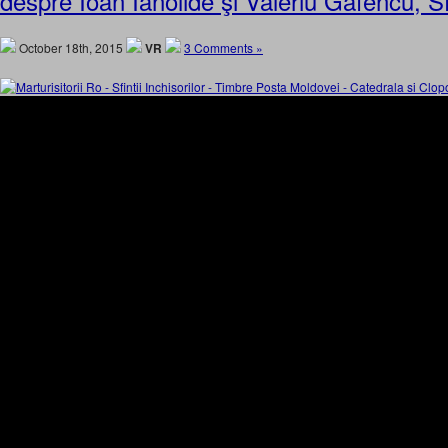
despre Ioan Ianolide şi Valeriu Gafencu, Sf
October 18th, 2015
VR
3 Comments »