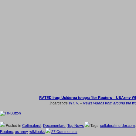
RATED Iraq: Uciderea fotografilor Reuters – USArmy 
Încarcat de
VRTV
. –
News videos from around the wo
Posted in
Colimatorul
,
Documentare
,
Top News
Tags:
collateralmurder.com
Reuters
,
us army
,
wikileaks
27 Comments »