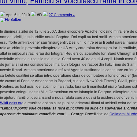
lui Vintu, Patriciu si Voiculescu rama in c
April 6th, 2010
VR
27 Comments »
In dimineata zilei de 12 iulie 2007, doua elicoptere Apache, folosind mitraliere de
oameni, civili, in suburbiile noului Bagdad. Doi copii au fost raniti. Armata americana 
erau “forte anti-irakiene” sau “insurgenti”. Desi unii dintre ei ar fi putut parea inarm
relaxat chiar in prezenta elicopterelor US Army care roiau deasupra lor. In realitate, 
aflat in mijlocul strazii erau doi fotografi Reuters cu aparatele lor: Saed Chmagh 
celelalte victime nu se stie mai nimic. Saed avea 40 de ani si 4 copii. Namir avea 2
de jurnalisti si era considerat cel mai bun fotograf de razboi din Irak. Timp de 3 ani
aceste filmari. Armata americana a refuzat Agentia sustinand in continuare ca “nu exi
ca fortele coalitiei se aflau intr-o operatiune clara de combatere a fortelor ostile” (lo
de cuvant al Fortelor Americane in Bagdad, citat de “New York Times”). Civilii, printre
Reuters, au fost ucisi, de fapt, in plina strada, fara sa fi manifestat nici o “actiune os
povestea colegul nostru Mile Carpenisan ca se intampla in Belgrad, elicopterele a
in ajutorul ranitilor, declansand o noua rafala care a dus si la uciderea celor veniti 
WikiLeaks.org
a reusit sa obtina si sa publice adevarul filmat al uciderii celor doi foto
“Limbajul politic este destinat sa faca minciunile sa sune ca adevarate si crima
–
George Orwell
citat de
Collateral Murde
aparenta de soliditate vanarii de vant”.