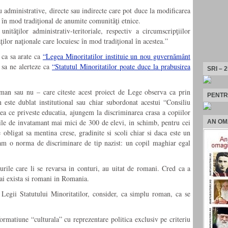
 administrative, directe sau indirecte care pot duce la modificarea
 în mod tradiţional de anumite comunităţi etnice.
unităţilor administrativ-teritoriale, respectiv a circumscripţiilor
ţilor naţionale care locuiesc în mod tradiţional în acestea.”
 ca sa arate ca
“Legea Minoritatilor instituie un nou guvernământ
 sa ne alerteze ca
“Statutul Minoritatilor poate duce la prabusirea
SRI – 
n sau nu – care citeste acest proiect de Lege observa ca prin
PENTR
n este dublat institutional sau chiar subordonat acestui “Consiliu
a ce priveste educatia, ajungem la discriminarea crasa a copiilor
tile de invatamant mai mici de 300 de elevi, in schimb, pentru cei
AN OM
te obligat sa mentina crese, gradinite si scoli chiar si daca este un
tam o norma de discriminare de tip nazist: un copil maghiar egal
lurile care li se revarsa in conturi, au uitat de romani. Cred ca a
i exista si romani in Romania.
 Legii Statutului Minoritatilor, consider, ca simplu roman, ca se
rmatiune “culturala” cu reprezentare politica exclusiv pe criteriu