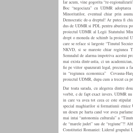
Iar acum, vine gogorita “re-regionalizarii
Boc “negociaza” cu UDMR adoptarea pro
Minoritatilor, eventual chiar prin asum
Democratic de-a dreptul! Ar putea fi chia
dus de UDMR si PDL pentru aburirea popu
proiectul UDMR al Legii Statutului Mino
drept o moneda de schimb la proiectul U
care se reface si largeste “Tinutul Secu
NKVD, si se mareste chiar regiunea Tr
Semnalul de alarma impotriva acestui pro
mai exista dintr-astia, ci un academicia
fie pe viitor spanzurati legal, precum a f
in “regiunea economica” Covasna-Hargh
proiectul UDMR, dupa cum a trecut ca prin
Dar toata sarada, cu alegerea dintre dou
vorbit, e de fapt exact invers. UDMR nu
in care va avea tot ceea ce este stipulat 
special maghiarilor si formatiunii etnice
un desen pe harta cand vor avea parlamen
mai intai “autonomia culturala” a “Tinutu
de “marele judet” sau de “regiune”?! Altf
Constitutiei Romaniei: Liderul grupului