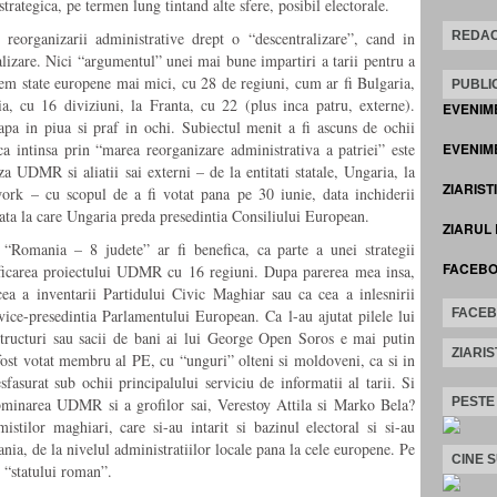
strategica, pe termen lung tintand alte sfere, posibil electorale.
REDAC
reorganizarii administrative drept o “descentralizare”, cand in
alizare. Nici “argumentul” unei mai bune impartiri a tarii pentru a
em state europene mai mici, cu 28 de regiuni, cum ar fi Bulgaria,
PUBLIC
, cu 16 diviziuni, la Franta, cu 22 (plus inca patru, externe).
EVENIM
 in piua si praf in ochi. Subiectul menit a fi ascuns de ochii
EVENIME
a intinsa prin “marea reorganizare administrativa a patriei” este
za UDMR si aliatii sai externi – de la entitati statale, Ungaria, la
ZIARIST
ork – cu scopul de a fi votat pana pe 30 iunie, data inchiderii
data la care Ungaria preda presedintia Consiliului European.
ZIARUL
“Romania – 8 judete” ar fi benefica, ca parte a unei strategii
FACEB
icarea proiectului UDMR cu 16 regiuni. Dupa parerea mea insa,
cea a inventarii Partidului Civic Maghiar sau ca cea a inlesnirii
FACE
ice-presedintia Parlamentului European. Ca l-au ajutat pilele lui
ructuri sau sacii de bani ai lui George Open Soros e mai putin
ZIARIS
 fost votat membru al PE, cu “unguri” olteni si moldoveni, ca si in
esfasurat sub ochii principalului serviciu de informatii al tarii. Si
PESTE
subminarea UDMR si a grofilor sai, Verestoy Attila si Marko Bela?
tilor maghiari, care si-au intarit si bazinul electoral si si-au
ania, de la nivelul administratiilor locale pana la cele europene. Pe
CINE 
 “statului roman”.