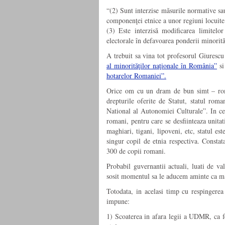
“(2) Sunt interzise măsurile normative sau
componenţei etnice a unor regiuni locuite
(3) Este interzisă modificarea limitelor 
electorale în defavoarea ponderii minorită
A trebuit sa vina tot profesorul Giurescu
al minorităţilor naţionale în România”
si
hotarelor Romaniei”.
Orice om cu un dram de bun simt – roma
drepturile oferite de Statut, statul roma
National al Autonomiei Culturale”. In cee
romani, pentru care se desfiinteaza unita
maghiari, tigani, lipoveni, etc, statul es
singur copil de etnia respectiva. Consta
300 de copii romani.
Probabil guvernantii actuali, luati de va
sosit momentul sa le aducem aminte ca ma
Totodata, in acelasi timp cu respingerea
impune:
1) Scoaterea in afara legii a UDMR, ca fo