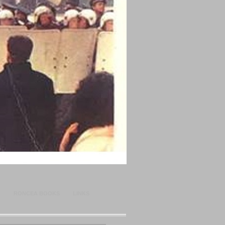
O
RONCEA BOOKS
LINKS