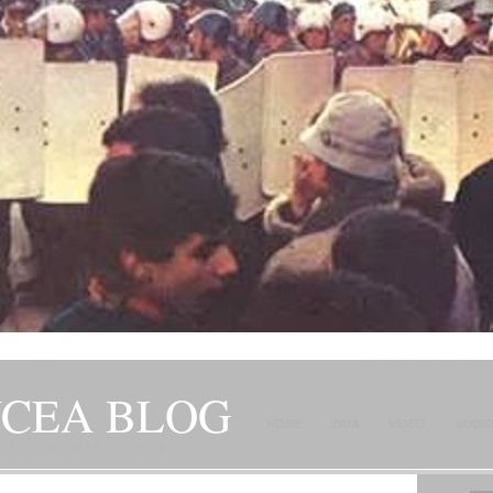
NCEA BLOG
HOME
ZIUA
VIDEO
AUDI
JITORILOR SAI" – GH. I. B.
CONTACT