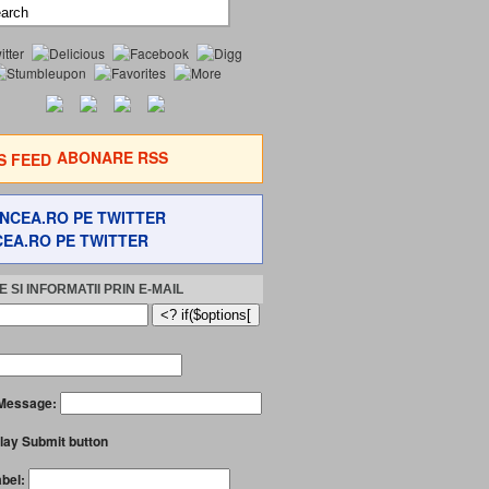
ABONARE RSS
EA.RO PE TWITTER
 SI INFORMATII PRIN E-MAIL
Message:
lay Submit button
abel: