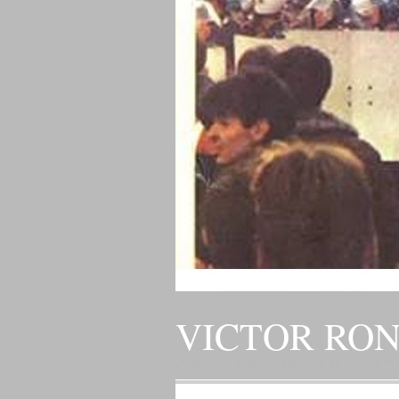
VICTOR RO
„ADEVARUL RAMANE, ORICARE AR FI SOARTA SLU