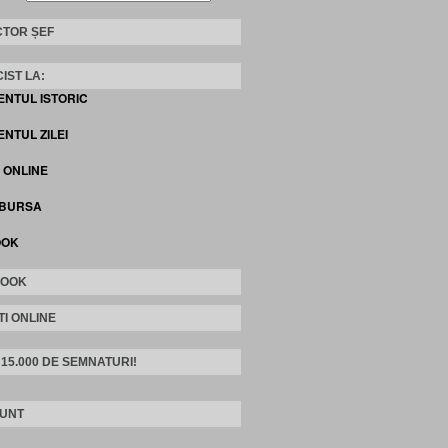
TOR ȘEF
IST LA:
ENTUL ISTORIC
NTUL ZILEI
I ONLINE
 BURSA
OOK
BOOK
TI ONLINE
 15.000 DE SEMNATURI!
SUNT