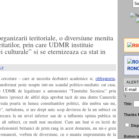
organizarii teritoriale, o diversiune menita
ritatilor, prin care UDMR instituie
culturale” si se eternizeaza ca stat in
RONC
 »
 cercetare – care ar necesita dezbateri academice si,
obligatoriu,
ALERTE
ansformat peste noapte intr-un scandal politico-mediatic cat casa,
ile UDMR de legalizare a autonomiei “Tinutului Secuiesc” prin
'>
res (proiect de altfel deja aprobat tacit de una dintre Camerele
ureala poarta in lumea consultantilor politici, din umbra sau nu,
Title:
e”, turbulenta, si are drept unic scop devierea de la un subiect cu
Thanks 
recura la un nivel inferior sau de a influenta opinia publica in
a alt subiect, cu mult mai suculent. Cum am luat si eu lectii de
Disp
rofesionisti britanici de prim rang in acest domeniu, nu mi-e greu
i romanesti, vorbim de diversiune, cu o nuanta imprumutata de la
Button l