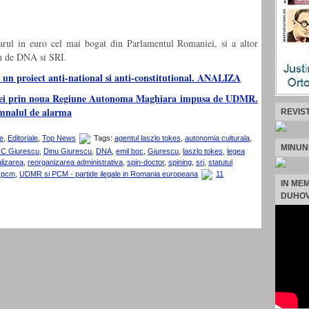
darul in euro cel mai bogat din Parlamentul Romaniei, si a altor
 de DNA si SRI.
e un proiect anti-national si anti-constitutional. ANALIZA
niei prin noua Regiune Autonoma Maghiara impusa de UDMR.
mnalul de alarma
REVIS
e
,
Editoriale
,
Top News
Tags:
agentul laszlo tokes
,
autonomia culturala
,
MINUN
 C Giurescu
,
Dinu Giurescu
,
DNA
,
emil boc
,
Giurescu
,
laszlo tokes
,
legea
lizarea
,
reorganizarea administrativa
,
spin-doctor
,
spining
,
sri
,
statutul
i pcm
,
UDMR si PCM - partide ilegale in Romania europeana
11
IN ME
DUHOV