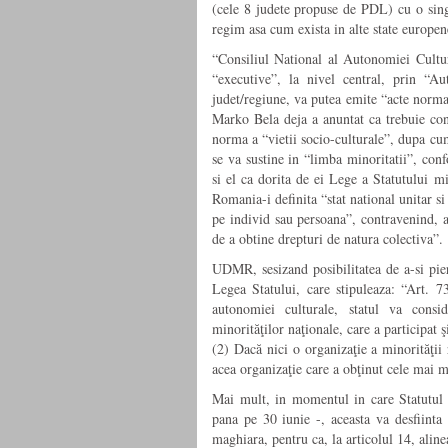
(cele 8 judete propuse de PDL) cu o sin
regim asa cum exista in alte state europe
“Consiliul National al Autonomiei Cultur
“executive”, la nivel central, prin “Auto
judet/regiune, va putea emite “acte normat
Marko Bela deja a anuntat ca trebuie cons
norma a “vietii socio-culturale”, dupa cu
se va sustine in “limba minoritatii”, con
si el ca dorita de ei Lege a Statutului mi
Romania-i definita “stat national unitar s
pe individ sau persoana”, contravenind, as
de a obtine drepturi de natura colectiva”.
UDMR, sesizand posibilitatea de a-si pierd
Legea Statului, care stipuleaza: “Art. 73
autonomiei culturale, statul va consid
minorităţilor naţionale, care a participat 
(2) Dacă nici o organizaţie a minorităţii
acea organizaţie care a obţinut cele mai m
Mai mult, in momentul in care Statutul 
pana pe 30 iunie -, aceasta va desfiinta
maghiara, pentru ca, la articolul 14, aline