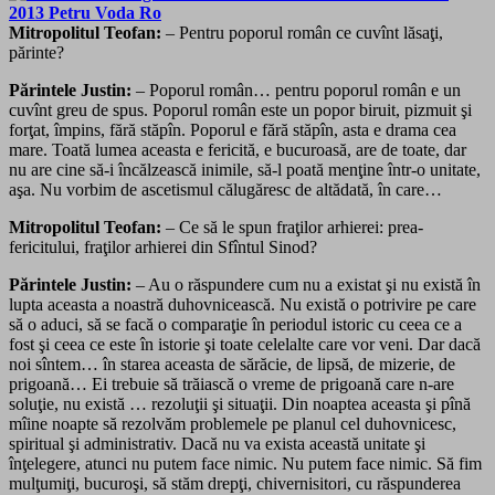
Mitropolitul Teofan:
– Pentru poporul român ce cuvînt lăsaţi,
părinte?
Părintele Justin:
– Poporul român… pentru poporul român e un
cuvînt greu de spus. Poporul român este un popor biruit, pizmuit şi
forţat, împins, fără stăpîn. Poporul e fără stăpîn, asta e drama cea
mare. Toată lumea aceasta e fericită, e bucuroasă, are de toate, dar
nu are cine să-i încălzească inimile, să-l poată menţine într-o unitate,
aşa. Nu vorbim de ascetismul călugăresc de altădată, în care…
Mitropolitul Teofan:
– Ce să le spun fraţilor arhierei: prea-
fericitului, fraţilor arhierei din Sfîntul Sinod?
Părintele Justin:
– Au o răspundere cum nu a existat şi nu există în
lupta aceasta a noastră duhovnicească. Nu există o potrivire pe care
să o aduci, să se facă o comparaţie în periodul istoric cu ceea ce a
fost şi ceea ce este în istorie şi toate celelalte care vor veni. Dar dacă
noi sîntem… în starea aceasta de sărăcie, de lipsă, de mizerie, de
prigoană… Ei trebuie să trăiască o vreme de prigoană care n-are
soluţie, nu există … rezoluţii şi situaţii. Din noaptea aceasta şi pînă
mîine noapte să rezolvăm problemele pe planul cel duhovnicesc,
spiritual şi administrativ. Dacă nu va exista această unitate şi
înţelegere, atunci nu putem face nimic. Nu putem face nimic. Să fim
mulţumiţi, bucuroşi, să stăm drepţi, chivernisitori, cu răspunderea