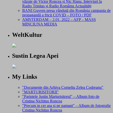
văzute de Victor Roncea și Nic Hanu. Interviuri la
Radio Trinitas și Radio România Actualități
BANI Guvern presa vândută din România campania de
propagandă a fricii COVID – FOTO / PDF
AMSTERDAM – 2.01. 2022 – AFP – MASS
MINCIUNA MEDIA
WeltKultur
Sustin Legea Apei
My Links
"Documente din Arhiva Corneliu Zelea Codreanu"
"MARTURISITORII"
"Parintele Justin Marturisitorul" – Album foto de
Cristina Nichitus Roncea
"Precum in cer asa si pe pamant" – Album de fotografie
Cristina Nichitus Roncea