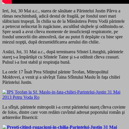
Ieri, Joi, 30 Mai a.c., starea de sănătate a Părintelui Justin Pârvu a
rămas neschimbată, adică destul de fragilă, pe fondul unei mari
slăbiciuni trupeşti. În chilia sa de la Mănăstirea Petru Vodă părintele
a petrecut neîncetat în rugăciune, ascultînd slujbele şi odihnindu-se.
Spre seară a avut cîteva momente de insuficienţă respiratorie, pe
fondul umezelii din atmosferă, dar au putut fi depăşite cu bine spre
miezul nopţii, după dezumidificarea aerului din chilie.
Astăzi, Joi, 31 Mai a.c., după terminarea Sfintei Liturghii, părintele
stareţ s-a împărtăşit cu Sfintele Taine şi s-a odihnit cîteva ceasuri.
Pulsul i-a fost stabil şi respiraţia bună.
La orele 17 Înalt Prea Sfinţitul părinte Teofan, Mitropolitul
Moldovei, a venit şi a săvîrşit Taina Sfîntului Maslu în faţa chiliei
Părintelui Justin.
La sfîrşit, părintele mitropolit i-a cerut părintelui stareţ cîteva cuvinte
de folos, dintre care vom redăm cuvîntul adresat poporului român şi
arhiereilor Bisericii: