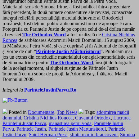
învăţăturilor bunului Părinte Justin Pârvu de la Petru Vodă.
Materialul, scris de Simona Irime, a fost publicat într-o prezentare
fără precedent, în două numere consecutive ale revistei, consacrate
integral reliefării personalităţii marelui duhovnic al Ortodoxiei
româneşti, fost deţinut politic anticomunist timp de aproape 16 ani.
Fotografia cu Parintele Justin de pe coperta celui de-al doilea număr
al revistei
The Orthodox Word
a fost realizată de
Cristina Nichituş
Roncea
de sărbătoarea Adormirii Maicii Domnului, 15 august 2009,
la Mănăstirea Petru Vodă, şi este cuprinsă şi în Albumul de fotografii
şi vorbe de duh “
Părintele Justin Mărturisitorul
“. Publicăm mai
jos un extras din concluziile materialului omagial-memorialistic scris
de Simona Irime pentru
The Orthodox Word
, însoţit de fotografii
de la acelaşi moment, al slujbei susţinute de Părintele Justin
împreună cu un sobor de preoţi, la Adormirea şi Înălţarea Maicii
Domnului 2009.
Integral la
ParinteleJustinParvu.Ro
Posted in
Documentare
,
Top News
Tags:
adormirea maicii
domnului
,
Cristina Nichitus Roncea
,
Cuvantul Ortodox
,
Lucrarea
Parintelui Justin Parvu
,
manastirea petru voda
,
Parintele Iustin
Parvu
,
Parintele Justin
,
Parintele Justin Marturisitorul
,
Parintele
Justin Parvu
,
Saint Herman Press
,
sfintii martiri brancoveni
,
Simona