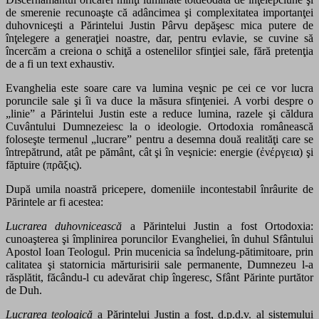
de smerenie recunoaşte că adâncimea şi complexitatea importanţei
duhovniceşti a Părintelui Justin Pârvu depăşesc mica putere de
înţelegere a generaţiei noastre, dar, pentru evlavie, se cuvine să
încercăm a creiona o schiţă a ostenelilor sfinţiei sale, fără pretenţia
de a fi un text exhaustiv.
Evanghelia este soare care va lumina veşnic pe cei ce vor lucra
poruncile sale şi îi va duce la măsura sfinţeniei. A vorbi despre o
„linie” a Părintelui Justin este a reduce lumina, razele şi căldura
Cuvântului Dumnezeiesc la o ideologie. Ortodoxia românească
foloseşte termenul „lucrare” pentru a desemna două realităţi care se
întrepătrund, atât pe pământ, cât şi în veşnicie: energie (ἐνέργεια) şi
făptuire (πρᾶξις).
După umila noastră pricepere, domeniile incontestabil înrâurite de
Părintele ar fi acestea:
Lucrarea duhovnicească
a Părintelui Justin a fost Ortodoxia:
cunoaşterea şi împlinirea poruncilor Evangheliei, în duhul Sfântului
Apostol Ioan Teologul. Prin mucenicia sa îndelung-pătimitoare, prin
calitatea şi statornicia mărturisirii sale permanente, Dumnezeu l-a
răsplătit, făcându-l cu adevărat chip îngeresc, Sfânt Părinte purtător
de Duh.
Lucrarea teologică
a Părintelui Justin a fost, d.p.d.v. al sistemului