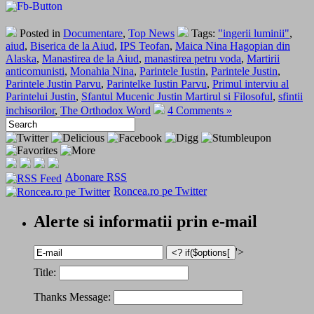
Posted in
Documentare
,
Top News
Tags:
"ingerii luminii"
,
aiud
,
Biserica de la Aiud
,
IPS Teofan
,
Maica Nina Hagopian din
Alaska
,
Manastirea de la Aiud
,
manastirea petru voda
,
Martirii
anticomunisti
,
Monahia Nina
,
Parintele Iustin
,
Parintele Justin
,
Parintele Justin Parvu
,
Parintelke Iustin Parvu
,
Primul interviu al
Parintelui Justin
,
Sfantul Mucenic Justin Martirul si Filosoful
,
sfintii
inchisorilor
,
The Orthodox Word
4 Comments »
Abonare RSS
Roncea.ro pe Twitter
Alerte si informatii prin e-mail
'>
Title:
Thanks Message: