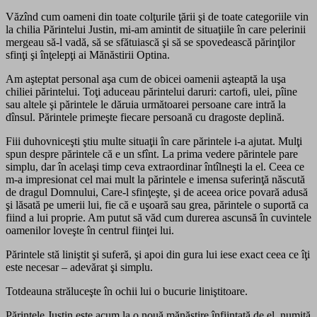
Văzînd cum oameni din toate colţurile ţării şi de toate categoriile vin
la chilia Părintelui Justin, mi-am amintit de situaţiile în care pelerinii
mergeau să-l vadă, să se sfătuiască şi să se spovedească părinţilor
sfinţi şi înţelepţi ai Mănăstirii Optina.
Am aşteptat personal aşa cum de obicei oamenii aşteaptă la uşa
chiliei părintelui. Toţi aduceau părintelui daruri: cartofi, ulei, pîine
sau altele şi părintele le dăruia următoarei persoane care intră la
dînsul. Părintele primeşte fiecare persoană cu dragoste deplină.
Fiii duhovniceşti ştiu multe situaţii în care părintele i-a ajutat. Mulţi
spun despre părintele că e un sfînt. La prima vedere părintele pare
simplu, dar în acelaşi timp ceva extraordinar întîlneşti la el. Ceea ce
m-a impresionat cel mai mult la părintele e imensa suferinţă născută
de dragul Domnului, Care-l sfinţeşte, şi de aceea orice povară adusă
şi lăsată pe umerii lui, fie că e uşoară sau grea, părintele o suportă ca
fiind a lui proprie. Am putut să văd cum durerea ascunsă în cuvintele
oamenilor loveşte în centrul fiinţei lui.
Părintele stă liniştit şi suferă, şi apoi din gura lui iese exact ceea ce îţi
este necesar – adevărat şi simplu.
Totdeauna străluceşte în ochii lui o bucurie liniştitoare.
Părintele Justin este acum la o nouă mănăstire înfiinţată de el, numită