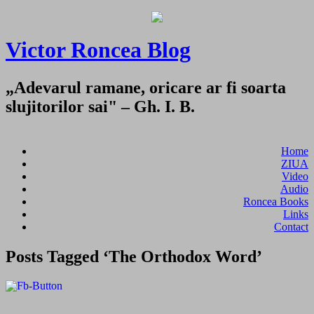
Victor Roncea Blog
„Adevarul ramane, oricare ar fi soarta
slujitorilor sai" – Gh. I. B.
Home
ZIUA
Video
Audio
Roncea Books
Links
Contact
Posts Tagged ‘The Orthodox Word’