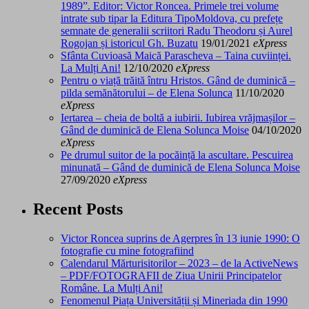
1989”. Editor: Victor Roncea. Primele trei volume
intrate sub tipar la Editura TipoMoldova, cu prefețe
semnate de generalii scriitori Radu Theodoru și Aurel
Rogojan și istoricul Gh. Buzatu
19/01/2021
eXpress
Sfânta Cuvioasă Maică Parascheva – Taina cuviinței.
La Mulți Ani!
12/10/2020
eXpress
Pentru o viață trăită întru Hristos. Gând de duminică –
pilda semănătorului – de Elena Solunca
11/10/2020
eXpress
Iertarea – cheia de boltă a iubirii. Iubirea vrăjmașilor –
Gând de duminică de Elena Solunca Moise
04/10/2020
eXpress
Pe drumul suitor de la pocăință la ascultare. Pescuirea
minunată – Gând de duminică de Elena Solunca Moise
27/09/2020
eXpress
Recent Posts
Victor Roncea suprins de Agerpres în 13 iunie 1990: O
fotografie cu mine fotografiind
Calendarul Mărturisitorilor – 2023 – de la ActiveNews
– PDF/FOTOGRAFII de Ziua Unirii Principatelor
Române. La Mulți Ani!
Fenomenul Piața Universității și Mineriada din 1990