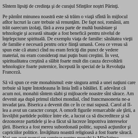
Sîntem lipsiţi de credinţa şi de curajul Sfinţilor noştri Părinţi.
Pe pămînt minunea noastră este să trăim o viaţă sfîntă în mijlocul
atîtor lucruri la care trebuie să renunţăm. De fapt noi, românii, am
trăit oarecum izolaţi, fără a avea parte de multă bunăstare şi
tehnologie şi această situaţie a fost benefică pentru nivelul de
înţelepciune spirituală. De exemplu viaţa de familie: sănătatea vieţii
de familie e necesară pentru orice fiinţă umană. Ceea ce vreau să
spun este că atunci cînd nu eram fericiţi din punct de vedere
material, nu eram consideraţi mai puţin buni creştini. În vest,
spiritualitatea creştină a slăbit foarte mult din cauza dezvoltării
tehnologice foarte puternice, începută în special de la Revoluţia
Franceză.
Să vă spun ce este monahismul: este singura armă a unei naţiuni care
trebuie să lupte întotdeauna în linia întîi a bătăliei. E adevărat că
acum noi, monahii sîntem slabi şi mijloacele noastre sînt sărace. Am
devenit aşa după primul război mondial, cînd francmasoneria ne-a
invadat ţara. Biserica a devenit din ce în ce mai supusă. Carol al II-
lea a avut un caracter corupt. A omorît figurile remarcabile ale ţării, a
învrăjbit partidele politice între ele, a lucrat ca să discrediteze şi să
dezonoreze partidele şi le-a făcut să lucreze împotriva intereselor
ţării. Biserica a fost mereu subordonată politic, supusă acţiunilor şi
capriciilor politice. Învăţătura noastră religioasă a fost foarte săracă.
Noi am avut numai un seminar pentru monahi la Mănăstirea