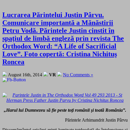
Lucrarea Părintelui Justin Pârvu.
Comunicare importantă a Mănăstirii
Petru Vodă. Părintele Justin cinstit în
spaţiul de limbă engleză prin revista The
Orthodox Word: “A Life of Sacrificial
Love”. Foto copertă: Cristina Nichituş
Roncea
August 16th, 2014
VR
No Comments »
„Harul lui Dumnezeu să fie peste toţi românii şi toată România”.
Părintele Arhimandrit Justin Pârvu
Discernământul oricărei minţi luminate totdeodată de înţelepciune şi