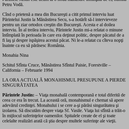
Petru Vodă.
Cînd o prietenă a mea din Bucureşti a citit primul interviu luat
Părintelui Justin la Mănăstirea Secu, s-a hotărît să-l intervieveze
pentru un ziar ortodox creştin din Bucureşti. Acesta e al doilea
interviu. În al treilea interviu, Părintele Justin mi-a relatat o minune
întîmplată în perioada în care era deţinut politic, despre păcatul de a
fi laş şi despre ispăşirea acestui păcat. Ni le-a relatat cu cîteva nopţi
înainte ca eu să părăsesc România.
Monahia Nina
Schitul Sfînta Cruce, Mănăstirea Sfîntul Paisie, Forestville –
California – Februarie 1994
LA ORA ACTUALĂ MONAHISMUL PRESUPUNE A PIERDE
SINGURĂTATEA
Părintele Justin:
– Viaţa monahală contemporană e total diferită de
ceea ce era în trecut. La această oră, monahismul e chemat să apere
adevărul credinţei. Monahului i se cere a-şi părăsi singurătatea şi
izolarea. Să discutăm despre viaţa Sf. Vasile. Viaţa lui sfîntă a trăit-o
în mijlocul suferinţelor oamenilor. Spitalele create de el şi toate
celelalte realizări arată că ştia despre multele suferinţe ale vieţii.