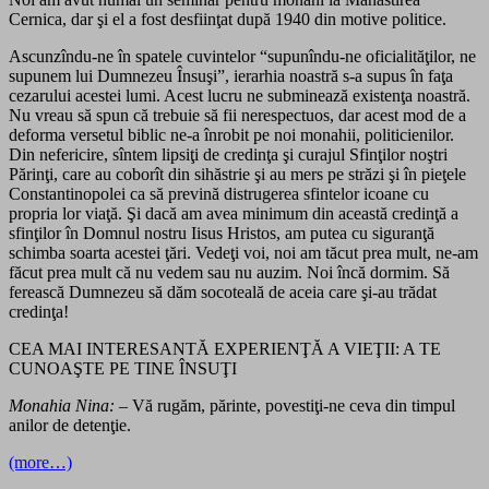
Cernica, dar şi el a fost desfiinţat după 1940 din motive politice.
Ascunzîndu-ne în spatele cuvintelor “supunîndu-ne oficialităţilor, ne
supunem lui Dumnezeu Însuşi”, ierarhia noastră s-a supus în faţa
cezarului acestei lumi. Acest lucru ne subminează existenţa noastră.
Nu vreau să spun că trebuie să fii nerespectuos, dar acest mod de a
deforma versetul biblic ne-a înrobit pe noi monahii, politicienilor.
Din nefericire, sîntem lipsiţi de credinţa şi curajul Sfinţilor noştri
Părinţi, care au coborît din sihăstrie şi au mers pe străzi şi în pieţele
Constantinopolei ca să prevină distrugerea sfintelor icoane cu
propria lor viaţă. Şi dacă am avea minimum din această credinţă a
sfinţilor în Domnul nostru Iisus Hristos, am putea cu siguranţă
schimba soarta acestei ţări. Vedeţi voi, noi am tăcut prea mult, ne-am
făcut prea mult că nu vedem sau nu auzim. Noi încă dormim. Să
ferească Dumnezeu să dăm socoteală de aceia care şi-au trădat
credinţa!
CEA MAI INTERESANTĂ EXPERIENŢĂ A VIEŢII: A TE
CUNOAŞTE PE TINE ÎNSUŢI
Monahia Nina:
– Vă rugăm, părinte, povestiţi-ne ceva din timpul
anilor de detenţie.
(more…)