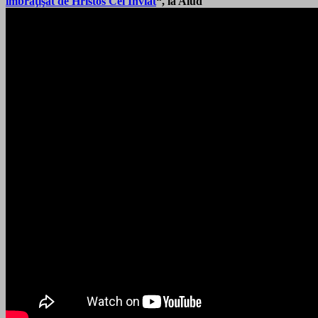
îmbrăţişat de Hristos Cel Înviat
“, la Aiud