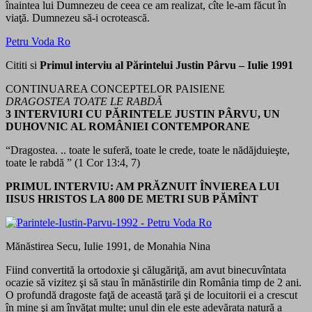
înaintea lui Dumnezeu de ceea ce am realizat, cîte le-am făcut în
viaţă. Dumnezeu să-i ocrotească.
Petru Voda Ro
Cititi si
Primul interviu al Părintelui Justin Pârvu – Iulie 1991
CONTINUAREA CONCEPTELOR PAISIENE
DRAGOSTEA TOATE LE RABDĂ
3 INTERVIURI CU PĂRINTELE JUSTIN PÂRVU, UN
DUHOVNIC AL ROMÂNIEI CONTEMPORANE
“Dragostea. .. toate le suferă, toate le crede, toate le nădăjduieşte,
toate le rabdă ” (1 Cor 13:4, 7)
PRIMUL INTERVIU: AM PRĂZNUIT ÎNVIEREA LUI
IISUS HRISTOS LA 800 DE METRI SUB PĂMÎNT
Mănăstirea Secu, Iulie 1991, de Monahia Nina
Fiind convertită la ortodoxie şi călugăriţă, am avut binecuvîntata
ocazie să vizitez şi să stau în mănăstirile din România timp de 2 ani.
O profundă dragoste faţă de această ţară şi de locuitorii ei a crescut
în mine şi am învăţat multe; unul din ele este adevărata natură a