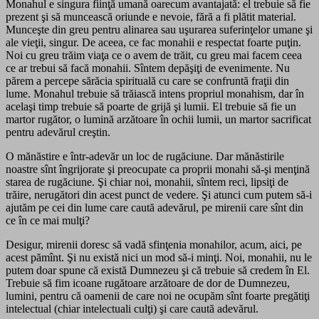
Monahul e singura fiinţă umană oarecum avantajată: el trebuie să fie
prezent şi să muncească oriunde e nevoie, fără a fi plătit material.
Munceşte din greu pentru alinarea sau uşurarea suferinţelor umane şi
ale vieţii, singur. De aceea, ce fac monahii e respectat foarte puţin.
Noi cu greu trăim viaţa ce o avem de trăit, cu greu mai facem ceea
ce ar trebui să facă monahii. Sîntem depăşiţi de evenimente. Nu
părem a percepe sărăcia spirituală cu care se confruntă fraţii din
lume. Monahul trebuie să trăiască intens propriul monahism, dar în
acelaşi timp trebuie să poarte de grijă şi lumii. El trebuie să fie un
martor rugător, o lumină arzătoare în ochii lumii, un martor sacrificat
pentru adevărul creştin.
O mănăstire e într-adevăr un loc de rugăciune. Dar mănăstirile
noastre sînt îngrijorate şi preocupate ca proprii monahi să-şi menţină
starea de rugăciune. Şi chiar noi, monahii, sîntem reci, lipsiţi de
trăire, nerugători din acest punct de vedere. Şi atunci cum putem să-i
ajutăm pe cei din lume care caută adevărul, pe mirenii care sînt din
ce în ce mai mulţi?
Desigur, mirenii doresc să vadă sfinţenia monahilor, acum, aici, pe
acest pămînt. Şi nu există nici un mod să-i minţi. Noi, monahii, nu le
putem doar spune că există Dumnezeu şi că trebuie să credem în El.
Trebuie să fim icoane rugătoare arzătoare de dor de Dumnezeu,
lumini, pentru că oamenii de care noi ne ocupăm sînt foarte pregătiţi
intelectual (chiar intelectuali culţi) şi care caută adevărul.