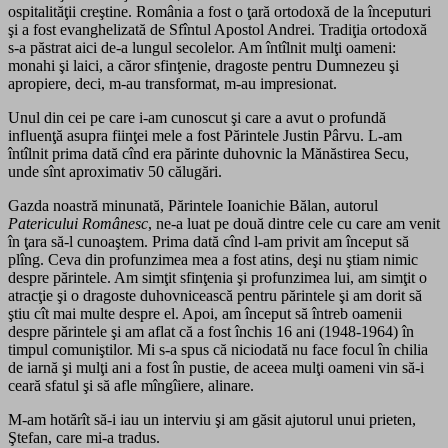
ospitalităţii creştine. România a fost o ţară ortodoxă de la începuturi
şi a fost evanghelizată de Sfîntul Apostol Andrei. Tradiţia ortodoxă
s-a păstrat aici de-a lungul secolelor. Am întîlnit mulţi oameni:
monahi şi laici, a căror sfinţenie, dragoste pentru Dumnezeu şi
apropiere, deci, m-au transformat, m-au impresionat.
Unul din cei pe care i-am cunoscut şi care a avut o profundă
influenţă asupra fiinţei mele a fost Părintele Justin Pârvu. L-am
întîlnit prima dată cînd era părinte duhovnic la Mănăstirea Secu,
unde sînt aproximativ 50 călugări.
Gazda noastră minunată, Părintele Ioanichie Bălan, autorul
Patericului Românesc
, ne-a luat pe două dintre cele cu care am venit
în ţara să-l cunoaştem. Prima dată cînd l-am privit am început să
plîng. Ceva din profunzimea mea a fost atins, deşi nu ştiam nimic
despre părintele. Am simţit sfinţenia şi profunzimea lui, am simţit o
atracţie şi o dragoste duhovnicească pentru părintele şi am dorit să
ştiu cît mai multe despre el. Apoi, am început să întreb oamenii
despre părintele şi am aflat că a fost închis 16 ani (1948-1964) în
timpul comuniştilor. Mi s-a spus că niciodată nu face focul în chilia
de iarnă şi mulţi ani a fost în pustie, de aceea mulţi oameni vin să-i
ceară sfatul şi să afle mîngîiere, alinare.
M-am hotărît să-i iau un interviu şi am găsit ajutorul unui prieten,
Ştefan, care mi-a tradus.