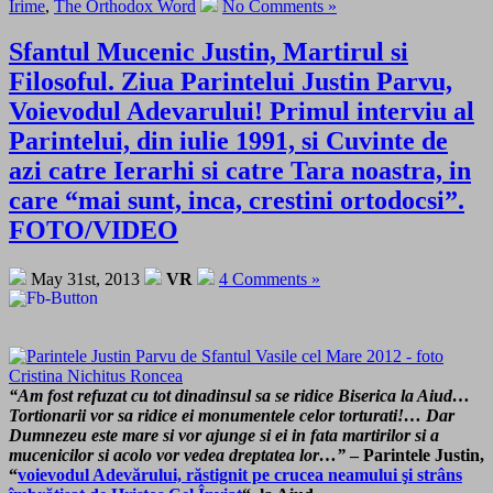
Irime
,
The Orthodox Word
No Comments »
Sfantul Mucenic Justin, Martirul si
Filosoful. Ziua Parintelui Justin Parvu,
Voievodul Adevarului! Primul interviu al
Parintelui, din iulie 1991, si Cuvinte de
azi catre Ierarhi si catre Tara noastra, in
care “mai sunt, inca, crestini ortodocsi”.
FOTO/VIDEO
May 31st, 2013
VR
4 Comments »
“Am fost refuzat cu tot dinadinsul sa se ridice Biserica la Aiud…
Tortionarii vor sa ridice ei monumentele celor torturati!… Dar
Dumnezeu este mare si vor ajunge si ei in fata martirilor si a
mucenicilor si acolo vor vedea dreptatea lor…”
– Parintele Justin,
“
voievodul Adevărului, răstignit pe crucea neamului şi strâns