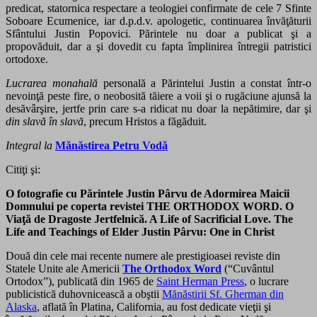
predicat, statornica respectare a teologiei confirmate de cele 7 Sfinte
Soboare Ecumenice, iar d.p.d.v. apologetic, continuarea învăţăturii
Sfântului Justin Popovici. Părintele nu doar a publicat şi a
propovăduit, dar a şi dovedit cu fapta împlinirea întregii patristici
ortodoxe.
Lucrarea monahală
personală a Părintelui Justin a constat într-o
nevoinţă peste fire, o neobosită tăiere a voii şi o rugăciune ajunsă la
desăvârşire, jertfe prin care s-a ridicat nu doar la nepătimire, dar şi
din slavă în slavă
, precum Hristos a făgăduit.
Integral la
Mănăstirea Petru Vodă
Citiţi şi:
O fotografie cu Părintele Justin Pârvu de Adormirea Maicii
Domnului pe coperta revistei THE ORTHODOX WORD. O
Viaţă de Dragoste Jertfelnică. A Life of Sacrificial Love. The
Life and Teachings of Elder Justin Pârvu: One in Christ
Două din cele mai recente numere ale prestigioasei reviste din
Statele Unite ale Americii
The Orthodox Word
(“Cuvântul
Ortodox”), publicată din 1965 de
Saint Herman Press
, o lucrare
publicistică duhovnicească a obştii
Mănăstirii Sf. Gherman din
Alaska
, aflată în Platina, California, au fost dedicate vieţii şi