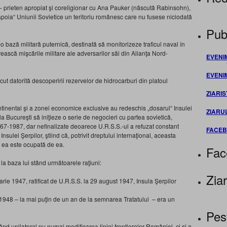
 prieten apropiat şi coreligionar cu Ana Pauker (născută Rabinsohn),
napoia“ Uniunii Sovietice un teritoriu românesc care nu fusese niciodată
Publ
o bază militară puternică, destinată să monitorizeze traficul naval în
ească mişcările militare ale adversarilor săi din Alianţa Nord-
EVENI
EVENI
cut datorită descoperirii rezervelor de hidrocarburi din platoul
ZIARIS
continental şi a zonei economice exclusive au redeschis „dosarul“ Insulei
ZIARU
la Bucureşti să iniţieze o serie de negocieri cu partea sovietică,
967-1987, dar nefinalizate deoarece U.R.S.S.-ul a refuzat constant
FACE
Insulei Şerpilor, ştiind că, potrivit dreptului internaţional, aceasta
ea este ocupată de ea.
Fac
, la baza lui stând următoarele raţiuni:
Ziar
uarie 1947, ratificat de U.R.S.S. la 29 august 1947, Insula Şerpilor
 1948 – la mai puţin de un an de la semnarea Tratatului – era un
Pes
ând unilateral nu numai modificarea liniei frontierelor României, ci şi a