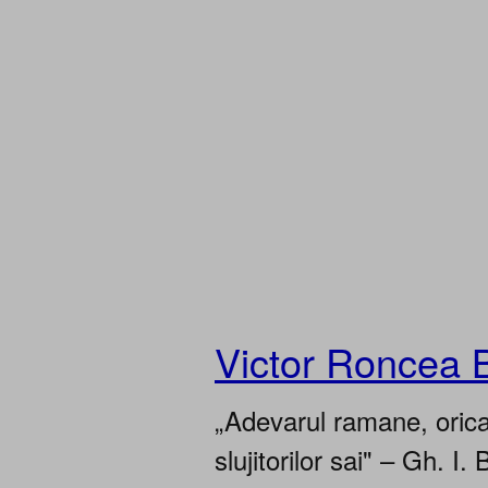
Victor Roncea 
„Adevarul ramane, oricar
slujitorilor sai" – Gh. I. 