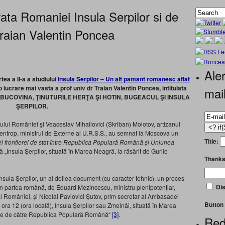
ta Romaniei Insula Serpilor si de
 Traian Valentin Poncea
Aler
tea a II-a a studiului
Insula Serpilor – Un alt pamant romanesc aflat
-o lucrare mai vasta a prof univ dr Traian Valentin Poncea, intitulata
mai
BUCOVINA, ŢINUTURILE HERŢA ŞI HOTIN, BUGEACUL ŞI INSULA
ŞERPILOR.
ului României şi Veaceslav Mihailovici (Skriban) Molotov, artizanul
bentrop, ministrul de Externe al U.R.S.S., au semnat la Moscova un
Title:
niei frontierei de stat între Republica Populară Română şi Uniunea
ă „Insula Şerpilor, situată în Marea Neagră, la răsărit de Gurile
Thanks
Insula Şerpilor, un al doilea document (cu caracter tehnic), un proces-
Dis
in partea română, de Eduard Mezincescu, ministru plenipotenţiar,
al României, şi Nicolai Pavlovici Şutov, prim secretar al Ambasadei
Button 
la ora 12 (ora locală), Insula Şerpilor sau Zmeinâi, situată în Marea
ice de către Republica Populară Română“
[3]
.
Red