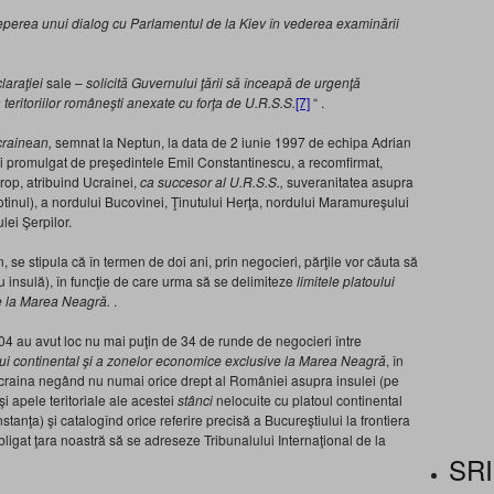
perea unui dialog cu Parlamentul de la Kiev în vederea examinării
laraţiei
sale –
solicită Guvernului ţării să înceapă de urgenţă
 teritoriilor româneşti anexate cu forţa de U.R.S.S.
[7]
“
.
crain
e
an,
semnat la Neptun, la data de 2 iunie 1997 de echipa Adrian
 promulgat de preşedintele Emil Constantinescu, a recomfirmat,
rop, atribuind Ucrainei,
ca succesor al U.R.S.S.,
suveranitatea asupra
tinul), a nordului Bucovinei, Ţinutului Herţa, nordului Maramureşului
lei Şerpilor.
, se stipula că în termen de doi ani, prin negocieri, părţile vor căuta să
u insulă), în funcţie de care urma să se delimiteze
limitele platoului
e la Marea Neagră.
.
4 au avut loc nu mai puţin de 34 de runde de negocieri între
lui continental şi a zonelor economice exclusive la Marea Neagră
, în
craina negând nu numai orice drept al României asupra insulei (pe
şi apele teritoriale ale acestei
stânci
nelocuite cu platoul continental
nstanţa) şi catalogînd orice referire precisă a Bucureştiului la frontiera
 obligat ţara noastră să se adreseze Tribunalului Internaţional de la
SRI