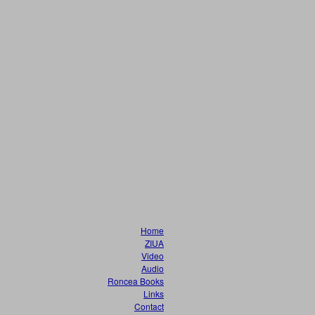
Home
ZIUA
Video
Audio
Roncea Books
Links
Contact