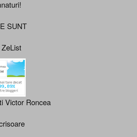
naturi!
NE SUNT
 ZeList
ti Victor Roncea
crisoare