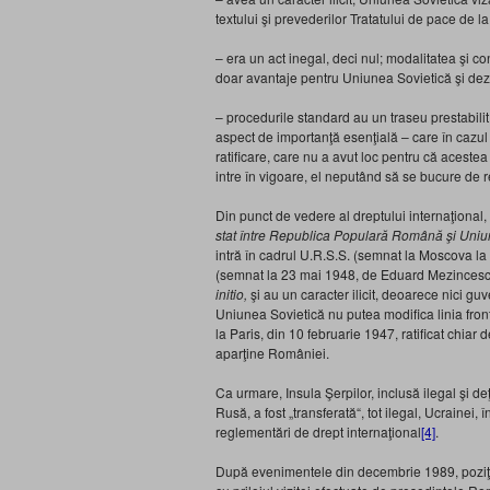
textului şi prevederilor Tratatului de pace de la
– era un act inegal, deci nul; modalitatea şi con
doar avantaje pentru Uniunea Sovietică şi de
– procedurile standard au un traseu prestabilit: 
aspect de importanţă esenţială – care în cazul 
ratificare, care nu a avut loc pentru că acestea
intre în vigoare, el neputând să se bucure de 
Din punct de vedere al dreptului internaţional,
stat între Republica Populară Română şi Uniun
intră în cadrul U.R.S.S. (semnat la Moscova la 
(semnat la 23 mai 1948, de Eduard Mezincescu, 
initio,
şi au un caracter ilicit, deoarece nici guv
Uniunea Sovietică nu putea modifica linia fron
la Paris, din 10 februarie 1947, ratificat chia
aparţine României.
Ca urmare, Insula Şerpilor, inclusă ilegal şi de
Rusă, a fost „transferată“, tot ilegal, Ucrainei, 
reglementări de drept internaţional
[4]
.
După evenimentele din decembrie 1989, poziţia R