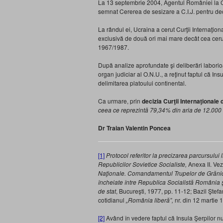
La 13 septembrie 2004, Agentul României la Cu
semnat Cererea de sesizare a C.I.J. pentru de
La rândul ei, Ucraina a cerut Curţii Internaţio
exclusivă de două ori mai mare decât cea ceru
1967/1987.
După analize aprofundate şi deliberări laborioa
organ judiciar al O.N.U., a reţinut faptul că I
delimitarea platoului continental.
Ca urmare, prin
decizia Curţii Internaţionale 
ceea ce reprezintă 79,34% din aria de 12.000 k
Dr Traian Valentin Poncea
[1]
Protocol referitor la precizarea parcursului
Republicilor Sovietice Socialiste,
Anexa II. Vezi
Naţionale. Comandamentul Trupelor de Grăniceri
încheiate între Republica Socialistă România ş
de stat
, Bucureşti, 1977, pp. 11-12; Bazil Ştef
cotidianul
„România liberă”,
nr. din 12 martie 1
[2]
Având în vedere faptul că Insula Şerpilor nu