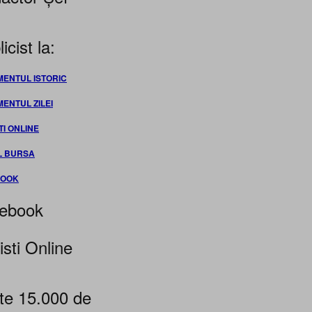
icist la:
MENTUL ISTORIC
MENTUL ZILEI
TI ONLINE
L BURSA
BOOK
ebook
isti Online
te 15.000 de