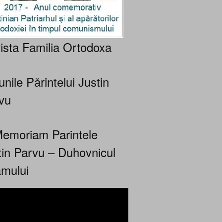
ista Familia Ortodoxa
nile Părintelui Justin
vu
Memoriam Parintele
tin Parvu – Duhovnicul
mului