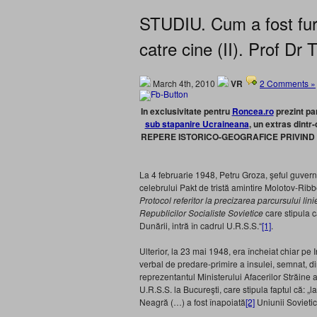
STUDIU. Cum a fost fura
catre cine (II). Prof Dr
March 4th, 2010
VR
2 Comments »
In exclusivitate pentru
Roncea.ro
prezint par
sub stapanire Ucraineana
, un extras dintr
REPERE ISTORICO-GEOGRAFICE PRIVIND 
La 4 februarie 1948, Petru Groza, şeful guvern
celebrului Pakt de tristă amintire Molotov-Rib
Protocol referitor la precizarea parcursului li
Republicilor Socialiste Sovietice
care stipula c
Dunării, intră în cadrul U.R.S.S.“
[1]
.
Ulterior, la 23 mai 1948, era încheiat chiar pe 
verbal de predare-primire a insulei, semnat, d
reprezentantul Ministerului Afacerilor Străine 
U.R.S.S. la Bucureşti, care stipula faptul că: „
Neagră (…) a fost înapoiată
[2]
Uniunii Soviet