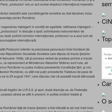
sem
 Paris; „protocolul“ era un act contrar dreptului internaţional imperativ;
textul realizării sale (constrângerile sovietice au fost decisive) vizau
zavantaje pentru România;
CI
negocierea înţelegerii în condiţii de egalitate; ratificarea înţelegerii –
„protocolului“ în discuţie a lipsit; schimbarea instrumentelor de
 au lipsit; potrivit normelor internaţionale, protocolul nu a avut cum să
Top
recunoaştere internaţională.
 atât
Protocolul referitor la precizarea parcursului liniei frontierei de
ea Republicilor Socialiste Sovietice
care stipula că Insula Şerpilor
4 februarie 1948), cât şi procesul verbal de predare-primire a insulei
ca reprezentant al Ministerului Afacerilor Străine) sunt nule,
ab
ernul României nu putea încălca prevederile Constituţiei ţării, şi nici
tierelor României, cu atât mai puţin prevederile Tratatului de pace de
r de ea la 29 august 1947, care stipulau clar că această insulă stâncoasă
Car
ţinută ilegitim de U.R.S.S. şi apoi, după disoluţia sa, de Federaţia
în posesia căreia se află în prezent, în pofida oricăror tratate şi
O s
omâniei faţă de Insula Şerpilor a fost ridicată la cel mai înalt nivel,