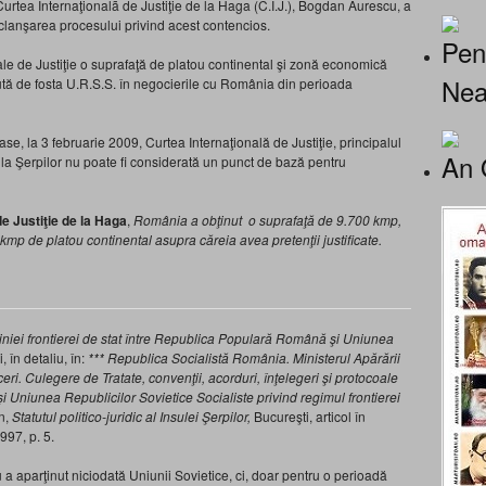
rtea Internaţionalã de Justiţie de la Haga (C.I.J.), Bogdan Aurescu, a
clanşarea procesului privind acest contencios.
Pen
nale de Justiţie o suprafaţă de platou continental şi zonă economică
Nea
tă de fosta U.R.S.S. în negocierile cu România din perioada
se, la 3 februarie 2009, Curtea Internaţională de Justiţie, principalul
An 
nsula Şerpilor nu poate fi considerată un punct de bază pentru
de Justiţie de la Haga
,
România a obţinut o suprafaţă de 9.700 kmp,
mp de platou continental asupra căreia avea pretenţii justificate.
 liniei frontierei de stat între Republica Populară Română şi Uniunea
, în detaliu, în:
*** Republica Socialistă România. Ministerul Apărării
. Culegere de Tratate, convenţii, acorduri, înţelegeri şi protocoale
i Uniunea Republicilor Sovietice Socialiste privind regimul frontierei
an,
Statutul politico-juridic al Insulei Şerpilor,
Bucureşti, articol în
997, p. 5.
 a aparţinut niciodată Uniunii Sovietice, ci, doar pentru o perioadă