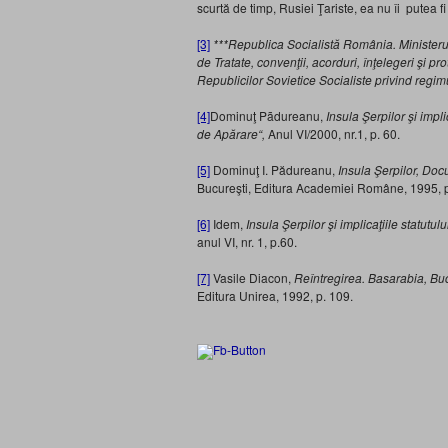
scurtă de timp, Rusiei Ţariste, ea nu îi putea fi
[3]
***Republica Socialistă România. Ministeru
de Tratate, convenţii, acorduri, înţelegeri şi 
Republicilor Sovietice Socialiste privind regimu
[4]
Dominuţ Pãdureanu,
Insula Şerpilor şi impli
de Apărare
“
,
Anul VI/2000, nr.1, p. 60.
[5]
Dominuţ I. Pădureanu,
Insula Şerpilor, Do
Bucureşti, Editura Academiei Române, 1995,
[6]
Idem,
Insula Şerpilor şi implicaţiile statutulu
anul VI, nr. 1, p.60.
[7]
Vasile Diacon,
Reîntregirea. Basarabia, Buc
Editura Unirea, 1992, p. 109.