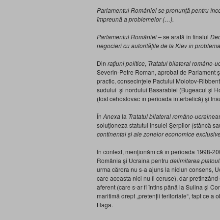
Parlamentul României se pronunţă pentru înce
împreună a problemelor (…).
Parlamentul României –
se arată în finalul
Dec
negocieri cu autorităţile de la Kiev în problema
Din
raţiuni politice
,
Tratatul
bilateral româno-u
Severin-Petre Roman, aprobat de Parlament şi
practic, consecinţele Pactului Molotov-Ribbent
sudului şi nordului Basarabiei (Bugeacul şi Ho
(fost cehoslovac în perioada interbelică) şi Insu
În
Anexa
la
Tratatul bilateral româno-ucrain
ean
soluţioneza statutul Insulei Şerpilor (stâncă sa
continental şi ale zonelor economice exclusiv
În context, menţionăm că în perioada 1998-200
România şi Ucraina pentru
delimitarea platou
urma cărora nu s-a ajuns la niciun consens, U
care aceasta nici nu îl ceruse), dar pretinzând 
aferent (care s-ar fi întins până la Sulina şi Co
maritimã drept „pretenţii teritoriale“, fapt ce a
Haga.