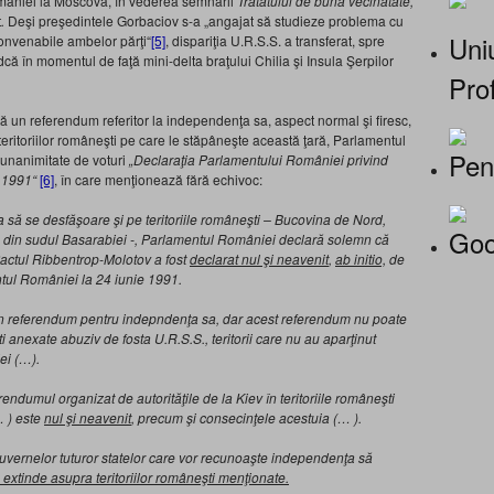
României la Moscova, în vederea semnării
Tratatului de bună vecinătate,
t
.
Deşi preşedintele Gorbaciov s-a „angajat să studieze problema cu
Uniu
 convenabile
ambelor părţi“
[5]
, dispariţia U.R.S.S. a transferat, spre
dcă în momentul de faţă mini-delta braţului Chilia şi Insula Şerpilor
Prof
 un referendum referitor la independenţa sa, aspect normal şi firesc,
 teritoriilor româneşti pe care le stăpâneşte această ţară, Parlamentul
Pen
unanimitate de voturi
„Declaraţia Parlamentului României privind
 1991“
[6]
, în care menţionează fără echivoc:
să se desfăşoare şi pe teritoriile româneşti – Bucovina de Nord,
Goo
le din sudul Basarabiei -, Parlamentul României declară solemn că
ar Pactul Ribbentrop-Molotov a fost
declarat nul şi neavenit
,
ab initio,
de
tul României la 24 iunie 1991.
un referendum pentru indepndenţa sa, dar acest referendum nu poate
şti anexate abuziv de fosta U.R.S.S., teritorii care nu au aparţinut
ei (…).
dumul organizat de autorităţile de la Kiev în teritoriile româneşti
 ) este
nul şi neavenit
, precum şi consecinţele acestuia (… ).
vernelor tuturor statelor
care vor recunoaşte independenţa să
 extinde asupra teritoriilor româneşti menţionate.