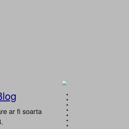
Blog
e ar fi soarta
B.