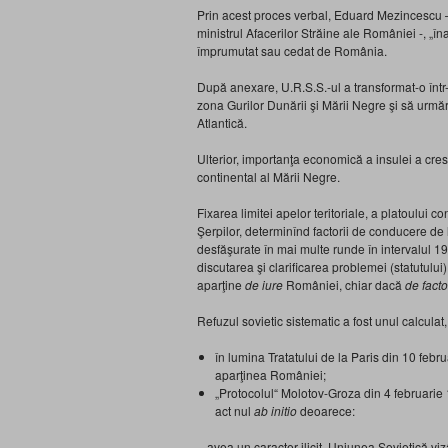
Prin acest proces verbal, Eduard Mezincescu –
ministrul Afacerilor Străine ale României -, „î
împrumutat sau cedat de România.
După anexare, U.R.S.S.-ul a transformat-o într-
zona Gurilor Dunării şi Mării Negre şi să urmăr
Atlantică.
Ulterior, importanţa economică a insulei a cres
continental al Mării Negre.
Fixarea limitei apelor teritoriale, a platoului 
Şerpilor, determinînd factorii de conducere de 
desfăşurate în mai multe runde în intervalul 1
discutarea şi clarificarea problemei (statutului) 
aparţine
de iure
României, chiar dacă
de facto
Refuzul sovietic sistematic a fost unul calculat
în lumina Tratatului de la Paris din 10 febr
aparţinea României;
„Protocolul“ Molotov-Groza din 4 februarie
act nul
ab initio
deoarece:
– avea un caracter ilicit, Uniunea Sovietică viz