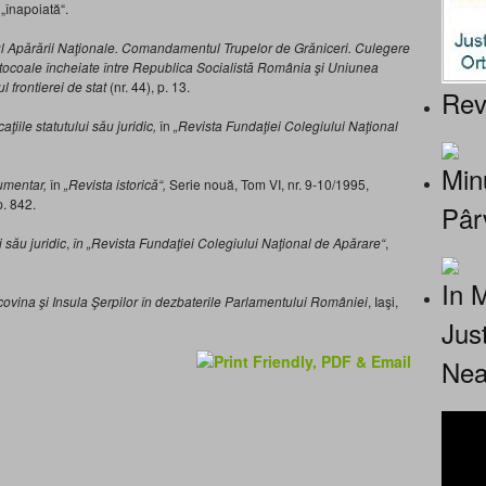
 „înapoiată“.
l Apărării Naţionale. Comandamentul Trupelor de Grăniceri. Culegere
protocoale încheiate între Republica Socialistă România şi Uniunea
l frontierei de stat
(nr. 44), p. 13.
Rev
caţiile statutului său juridic,
în
„Revista Fundaţiei Colegiului Naţional
Minu
cumentar,
în
„Revista istorică
“,
Serie nouă, Tom VI, nr. 9-10/1995,
p. 842.
Pâr
i său juridic
,
în
„Revista Fundaţiei Colegiului Naţional de Apărare
“
,
In 
ovina şi Insula Şerpilor în dezbaterile Parlamentului României
, Iaşi,
Jus
Nea