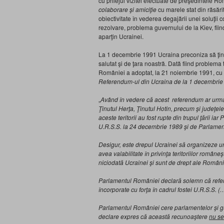
cu prilejul vizitei efectuate de preşedintele 
colaborare şi amiciţie
cu marele stat din răsări
obiectivitate în vederea degajării unei soluţii
rezolvare, problema guvernului de la Kiev, fiin
aparţin Ucrainei.
La 1 decembrie 1991 Ucraina preconiza să ţină
salutat şi de ţara noastră. Dată fiind problema
României a adoptat, la 21 noiembrie 1991, cu 
Referendum-ul din Ucraina de la 1 decembrie
„
Având în vedere că acest referendum ar urma 
Ţinutul Herţa, Ţinutul Hotin, precum şi judeţe
aceste teritorii au fost rupte din trupul ţării i
U.R.S.S. la 24 decembrie 1989 şi de Parlamen
Desigur, este drepul Ucrainei să organizeze 
avea valabilitate în privinţa teritoriilor române
niciodată Ucrainei şi sunt de drept ale Români
Parlamentul României declară solemn că referen
încorporate cu forţa în cadrul fostei U.R.S.S.
(…
Parlamentul României cere parlamentelor şi gu
declare expres că această recunoaştere
nu se