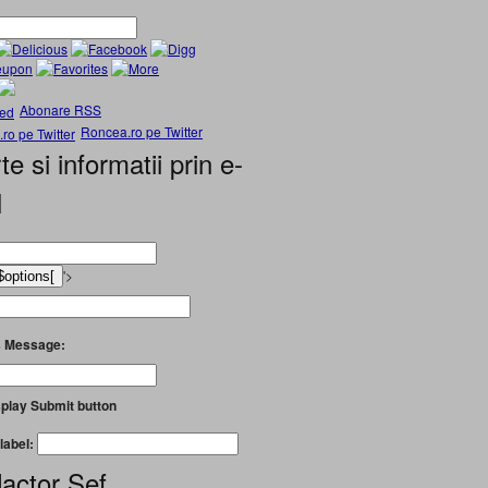
Abonare RSS
Roncea.ro pe Twitter
te si informatii prin e-
l
'>
 Message:
play Submit button
label:
actor Șef