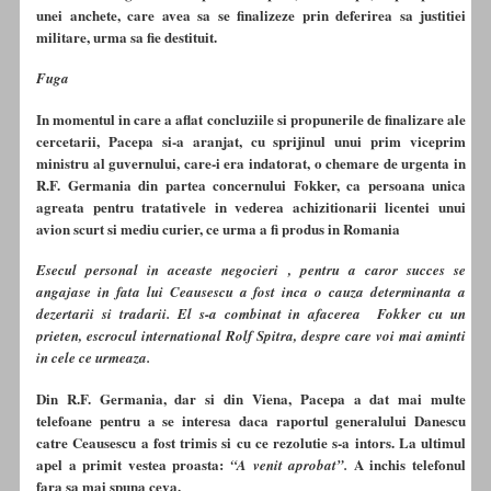
unei anchete, care avea sa se finalizeze prin deferirea sa justitiei
militare, urma sa fie destituit.
Fuga
In momentul in care a aflat concluziile si propunerile de finalizare ale
cercetarii, Pacepa si-a aranjat, cu sprijinul unui prim viceprim
ministru al guvernului, care-i era indatorat, o chemare de urgenta in
R.F. Germania din partea concernului Fokker, ca persoana unica
agreata pentru tratativele in vederea achizitionarii licentei unui
avion scurt si mediu curier, ce urma a fi produs in Romania
Esecul personal in aceaste negocieri , pentru a caror succes se
angajase in fata lui Ceausescu a fost inca o cauza determinanta a
dezertarii si tradarii. El s-a combinat in afacerea Fokker cu un
prieten, escrocul international Rolf Spitra, despre care voi mai aminti
in cele ce urmeaza.
Din R.F. Germania, dar si din Viena, Pacepa a dat mai multe
telefoane pentru a se interesa daca raportul generalului Danescu
catre Ceausescu a fost trimis si cu ce rezolutie s-a intors. La ultimul
apel a primit vestea proasta:
A inchis telefonul
“A venit aprobat”.
fara sa mai spuna ceva.