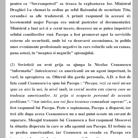
pentru ca “Sovrompetrol” sa treaca la exploatarea lor. Ministrul
Draghici l-a chemat la ordine pe seful Raionului de securitate Titu,
cerandu-i sa afle tradatorul. A primit raspunsul in aceeasi zi:
locotenentul major Pacepa era unicul pastrator al documentatiei.
Ministrul a luat act si a cerut tacere, deoarece nu se putea impotrivi
sefului consilierilor rusi. Pacepa a fost promovat apoi la serviciile
externe ale securitatii, unde isi va desavarsi ascensiunea, in pofida
unor evenimente profesionale negative in care rolurile sale au ramas,
pana astazi, in “noaptea si negurile” spionajului.
Sovieticii au avut grija sa ajunga la Nicolae Ceuausescu
(2)
“informatia” (intoxicarea) ca americanii au un agent important, la
varf, in apropierea sa. Ofiterul din garda personala, A.D. a fost de
fata cand Ceausescu i-a spus lui Pacepa :
“Pacepa, vezi ca rusii mi-au
spus ca aici la noi, la nivel inalt, in cercul nostru este cineva care ne
.
tradeaza americanilor
Ai grija si ocupa-te personal de aceasta
“. “
, a
problema.
Am inteles, asa voi face tovarase comandant suprem!’’
fost raspunsul lui Pacepa. Peste o saptamana, Pacepa a disparut, iar
trei zile dupa aceea Ceauausescu nu a mai putut scoate un cuvant de
suparare.
Mesajul transmis lui Ceausescu a fost raspunsul Moscovei
la situatia disperata in care se afla agentul sau Pacepa. El trebuia sa
se predea americanilor, iar Ceausescu sa creada ca Pacepa era