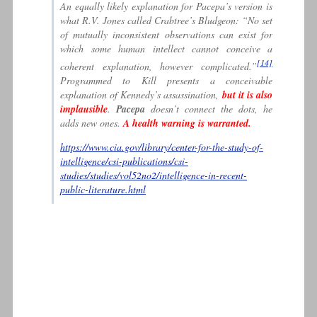
An equally likely explanation for Pacepa’s version is
what R.V. Jones called Crabtree’s Bludgeon: “No set
of mutually inconsistent observations can exist for
which some human intellect cannot conceive a
[14]
coherent explanation, however complicated.”
Programmed to Kill
presents a conceivable
explanation of Kennedy’s assassination,
but it is also
implausible
.
Pacepa
doesn’t connect the dots, he
adds new ones.
A health warning is warranted.
https://www.cia.gov/library/center-for-the-study-of-
intelligence/csi-publications/csi-
studies/studies/vol52no2/intelligence-in-recent-
public-literature.html