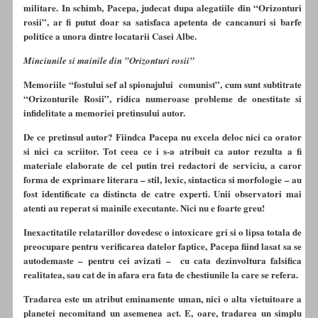
militare. In schimb, Pacepa, judecat dupa alegatiile din “Orizonturi
rosii”, ar fi putut doar sa satisfaca apetenta de cancanuri si barfe
politice a unora dintre locatarii Casei Albe.
Minciunile si mainile din ”Orizonturi rosii”
Memoriile “fostului sef al spionajului comunist”, cum sunt subtitrate
“Orizonturile Rosii”, ridica numeroase probleme de onestitate si
infidelitate a memoriei pretinsului autor.
De ce pretinsul autor? Fiindca Pacepa nu excela deloc nici ca orator
si nici ca scriitor. Tot ceea ce i s-a atribuit ca autor rezulta a fi
materiale elaborate de cel putin trei redactori de serviciu, a caror
forma de exprimare literara – stil, lexic, sintactica si morfologie – au
fost identificate ca distincta de catre experti. Unii observatori mai
atenti au reperat si mainile executante. Nici nu e foarte greu!
Inexactitatile relatarillor dovedesc o intoxicare gri si o lipsa totala de
preocupare pentru verificarea datelor faptice, Pacepa fiind lasat sa se
autodemaste – pentru cei avizati – cu cata dezinvoltura falsifica
realitatea, sau cat de in afara era fata de chestiunile la care se refera.
Tradarea este un atribut eminamente uman, nici o alta vietuitoare a
planetei necomitand un asemenea act. E, oare, tradarea un simplu