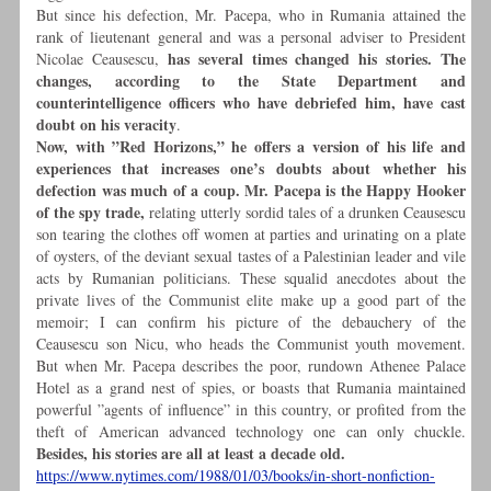
But since his defection, Mr. Pacepa, who in Rumania attained the
rank of lieutenant general and was a personal adviser to President
has several times changed his stories.
The
Nicolae Ceausescu,
changes, according to the State Department and
counterintelligence officers who have debriefed him, have cast
doubt on his veracity
.
Now, with ”Red Horizons,” he offers a version of his life and
experiences that increases one’s doubts about whether his
defection was much of a coup. Mr. Pacepa is the Happy Hooker
of the spy trade,
relating utterly sordid tales of a drunken Ceausescu
son tearing the clothes off women at parties and urinating on a plate
of oysters, of the deviant sexual tastes of a Palestinian leader and vile
acts by Rumanian politicians. These squalid anecdotes about the
private lives of the Communist elite make up a good part of the
memoir; I can confirm his picture of the debauchery of the
Ceausescu son Nicu, who heads the Communist youth movement.
But when Mr. Pacepa describes the poor, rundown Athenee Palace
Hotel as a grand nest of spies, or boasts that Rumania maintained
powerful ”agents of influence” in this country, or profited from the
theft of American advanced technology one can only chuckle.
Besides, his stories are all at least a decade old.
https://www.nytimes.com/1988/01/03/books/in-short-nonfiction-