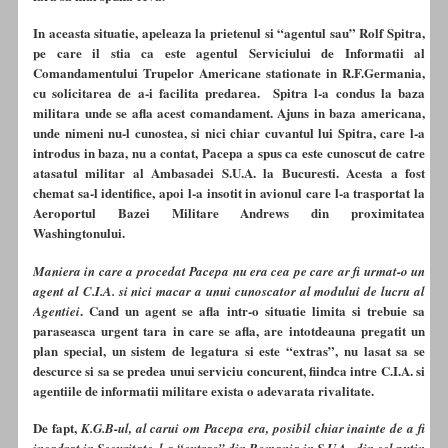
In aceasta situatie, apeleaza la prietenul si “agentul sau” Rolf Spitra,
pe care il stia ca este agentul Serviciului de Informatii al
Comandamentului Trupelor Americane stationate in R.F.Germania,
cu solicitarea de a-i facilita predarea. Spitra l-a condus la baza
militara unde se afla acest comandament. Ajuns in baza americana,
unde nimeni nu-l cunostea, si nici chiar cuvantul lui Spitra, care l-a
introdus in baza, nu a contat, Pacepa a spus ca este cunoscut de catre
atasatul militar al Ambasadei S.U.A. la Bucuresti. Acesta a fost
chemat sa-l identifice, apoi l-a insotit in avionul care l-a trasportat la
Aeroportul Bazei Militare Andrews din proximitatea
Washingtonului.
Maniera in care a procedat Pacepa nu era cea pe care ar fi urmat-o un
agent al C.I.A. si nici macar a unui cunoscator al modului de lucru al
. Cand un agent se afla intr-o situatie limita si trebuie sa
Agentiei
paraseasca urgent tara in care se afla, are intotdeauna pregatit un
plan special, un sistem de legatura si este “extras”, nu lasat sa se
descurce si sa se predea unui serviciu concurent, fiindca intre C.I.A. si
agentiile de informatii militare exista o adevarata rivalitate.
De fapt,
K.G.B-ul, al carui om Pacepa era, posibil chiar inainte de a fi
incadrat in Securitate, l-a “extras” din Romania in S.U.A., din cel putin