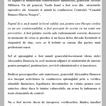
ca adjunct al ministrului constructiilor industriale, generalul Nicolae
Militaru. Un alt general, Vasile Ionel a fost scos din structurile
operative ale Armatei si numit la conducerea Centralei “Canalul
Dunare-Marea Neagra”.
Faptul de a nu fi numit in locul sefului sau, pentru care Pacepa credea
ca nu are contracandidat, a fost perceput de acesta ca un semn rau
. A fost printre rarele sale rationamente corecte, deoarece
prevestitor
in momente de criza se pierdea si nu facea deloc dovada fermitatii si
stapanirii de sine, care ar fi trebuit sa emane din partea unui
profesionst onest.
Sef al spionajului a fost numit generalul-locotenent (doua stele)
Alexandru Danescu, la acel moment adjunct al ministrului de interne
pentru pompieri, penitenciare, servicii administrative si inzestrare.
Dedicat preocuparilor sale anterioare, generalul Alexandru Danescu
si-a inceput activitatea la conducerea spionajului prin a verifica
situatiile financiare, legalitatea deconturilor in valuta, pentru care
anterior, chiar daca le intuise vulnerabile, nu avuse la indemana si
toate elementele de control .
Nu a fost nevoie decat de inceperea verificarilor, fiindca imediat