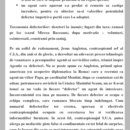
un agent care aparent s-a predat si reuseste sa castige
incredere, pentru ca ulterior sa-si valorifice potentialul
defector impotriva partii care l-a adoptat.
Taxonomia defectorilor: dezetori la inamic; fugari din tara; ramasi
pe loc (cazul Mircea Raceanu), dupa motivatie – voluntari,
cointeresati, constransi prin santaj.
Pe un astfel de rationament, Jesus Angleton, contraspionul sef al
C.I.A., din anii ei de glorie, a dezvoltat un adevarat proces tehnologic
de vanatoare a presupusilor agenti ai serviciilor estice, trimisi inspre
Agentie ca defectori. Nu se poate spune ca Angleton, primul spion
american (cu acoperire diplomatica la Roma) care a recrutat ca
agent un viitor Papa, pe cardinalul Montini, dupa ce constatase cat de
adanc patrunsesera sovieticii in Cetatea Sfantului Scaun, nu ar fi avut
temei sa nu vada in fiecare “defector” un agent de intoxicare.
Inconvenientul era insa pe masura. De fiecare defector se ocupa o
echipa complexa, care ramanea blocata timp indelungat. Cum
numarul defectorilor tot crestea, sporeau si efectivele
contraspionajului ocupate cu cercetarea lor si verificarea
informatiilor furnizate. In acest fel, contraspionajul S.U.A. putea
alerga pe nesfarsite piste false si condimentate cu tot felul de surprize,
care le faceau din ce in ce mai interesante, iar spionajul sovietic avea