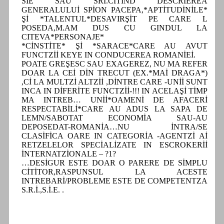
SİE SAU SRİ.CİTİND DESCRİEREA
GENERALULUİ SPİON PACEPA,*APTİTUDİNİLE*
Şİ *TALENTUL*DESAVIRŞİT PE CARE L
POSEDA,M.AM DUS CU GINDUL LA
CITEVA*PERSONAJE*
*CİNSTİTE* Şİ *SARACE*CARE AU AVUT
FUNCTZİİ KEYE IN CONDUCEREA ROMANİEİ.
POATE GREŞESC SAU EXAGEREZ, NU MA REFER
DOAR LA CEİ DİN TRECUT (EX.*MAİ DRAGA*)
,Cİ LA MULTZİ ALTZİİ ,DİNTRE CARE -UNİİ SUNT
INCA IN DİFERİTE FUNCTZİİ-!!! IN ACELAŞİ TİMP
MA INTREB… UNİİ*OAMENİ DE AFACERİ
RESPECTABİLİ*CARE AU ADUS LA SAPA DE
LEMN/SABOTAT ECONOMİA SAU-AU
DEPOSEDAT-ROMANİA…NU İNTRA/SE
CLASİFİCA OARE IN CATEGORİA -AGENTZİ Aİ
RETZELELOR SPECİALİZATE IN ESCROKERİİ
İNTERNATZİONALE – ?1?
…DESİGUR ESTE DOAR O PARERE DE SİMPLU
CİTİTOR,RASPUNSUL LA ACESTE
INTREBARİ/PROBLEME ESTE DE COMPETENTZA
S.R.İ.,S.İ.E. .