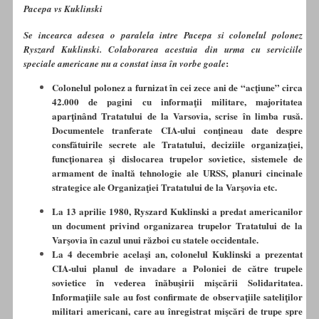
Pacepa vs Kuklinski
Se incearca adesea o paralela intre Pacepa si colonelul polonez
Ryszard Kuklinski. Colaborarea acestuia din urma cu serviciile
:
speciale americane nu a constat insa în vorbe goale
Colonelul polonez a furnizat în cei zece ani de “acţiune” circa
42.000 de pagini cu informaţii militare, majoritatea
aparţinând Tratatului de la Varsovia, scrise în limba rusă.
Documentele tranferate CIA-ului conţineau date despre
consfătuirile secrete ale Tratatului, deciziile organizaţiei,
funcţionarea şi dislocarea trupelor sovietice, sistemele de
armament de înaltă tehnologie ale URSS, planuri cincinale
strategice ale Organizaţiei Tratatului de la Varşovia etc.
La 13 aprilie 1980, Ryszard Kuklinski a predat americanilor
un document privind organizarea trupelor Tratatului de la
Varşovia în cazul unui război cu statele occidentale.
La 4 decembrie acelaşi an, colonelul Kuklinski a prezentat
CIA-ului planul de invadare a Poloniei de către trupele
sovietice în vederea înăbuşirii mişcării Solidaritatea.
Informaţiile sale au fost confirmate de observaţiile sateliţilor
militari americani, care au înregistrat mişcări de trupe spre