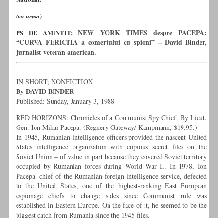
(va urma)
NEW YORK TIMES despre PACEPA:
PS DE AMINTIT:
“CURVA FERICITA a comertului cu spioni” – David Binder,
jurnalist veteran american.
IN SHORT; NONFICTION
By DAVID BINDER
Published: Sunday, January 3, 1988
RED HORIZONS: Chronicles of a Communist Spy Chief. By Lieut.
Gen. Ion Mihai Pacepa. (Regnery Gateway/ Kampmann, $19.95.)
In 1945, Rumanian intelligence officers provided the nascent United
States intelligence organization with copious secret files on the
Soviet Union – of value in part because they covered Soviet territory
occupied by Rumanian forces during World War II. In 1978, Ion
Pacepa, chief of the Rumanian foreign intelligence service, defected
to the United States, one of the highest-ranking East European
espionage chiefs to change sides since Communist rule was
established in Eastern Europe. On the face of it, he seemed to be the
biggest catch from Rumania since the 1945 files.