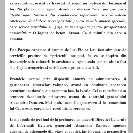
sa o intretina, oricat ar fi costat. Oricum, nu plateau din buzunarul
lor. Nu plateau nici agenti straini, ci ofereau
“mici sau mai mari
atentii unor tovarasi din conducerea superioara care dovedeau
intelegere, deschidere si receptivitate pentru nevoile muncii speciale,
care servea partidului in grija sa nemarginita pentru prosperitatea
O logica de beton. Armat. Ca si mintile din care a
poporului. “
emanat.
Dar Pacepa capatase si gusturi de lux. Fie ca i-au fost stimulate de
serviciile pretinse de “prietenii” sus-pusi, fie ca se inspira din
frecvenele sale calatorii in strainatate. Agoniseala pentru altii a fost
si prilej de acoperire si satisfacere a propriei avaritii.
Fraudele comise prin dispozitii abuzive in administrarea si
gestionarea resurselor valutare, avand ca destinatie apararea
securitatii nationale, au inceput sa iasa la iveala. Cei care trebuiau sa
semneze deconturile prinsesera teama de controlul generalului
Alexandru Danescu. Mai mult, lucrurile ajunsesera si la cunostinta
lui Ceausescu, care a dat rezolutie de cercetare.
In mai putin de trei luni de la preluarea conducerii Directiei Generale
de Informatii Externe, generalul Alexandru Danescu apucase
zdravan de odgoanele din plasa coruptiei, iar Pacepa, in perspectiva