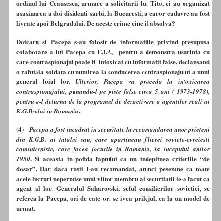
ordinul lui Ceausescu, urmare a solicitarii lui Tito, ei au organizat
asasinarea a doi disidenti sarbi, la Bucuresti, a caror cadavre au fost
livrate apoi Belgradului. De aceste crime cine il absolva?
Doicaru si Pacepa s-au folosit de informatiile privind presupusa
colaborare a lui Pacepa cu C.I.A, pentru a demonstra usurinta cu
care contraspionajul poate fi intoxicat cu informatii false, declansand
o rafuiala soldata cu numirea la conducerea contraspionajului a unui
general loial lor.
Ulterior, Pacepa va proceda la intoxicarea
contraspionajului, punandu-l pe piste false circa 5 ani ( 1973-1978),
pentru a-l deturna de la programul de dezactivare a agentilor reali ai
.
K.G.B-ului in Romania
(4)
Pacepa a fost incadrat in securitate la recomandarea unor prieteni
din K.G.B. ai tatalui sau, care apartineau filierei sovieto-evreiesti
cominterniste, care facea jocurile in Romania, la inceputul anilor
. Si aceasta in pofida faptului ca nu indeplinea criteriile “de
1950
dosar”. Dar daca rusii l-au recomandat, atunci pesemne ca toate
acele lucruri nepermise unui viitor membru al securitatii le-a facut ca
agent al lor. Generalul Saharovski, seful consilierilor sovietici, se
referea la Pacepa, ori de cate ori se ivea prilejul, ca la un model de
urmat.