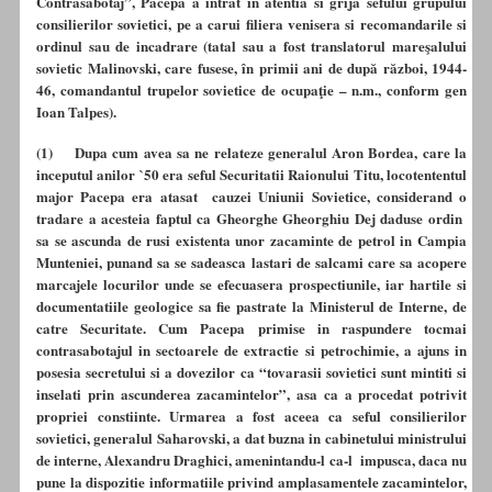
Contrasabotaj”, Pacepa a intrat in atentia si grija sefului grupului
consilierilor sovietici, pe a carui filiera venisera si recomandarile si
ordinul sau de incadrare (tatal sau a fost translatorul mareşalului
sovietic Malinovski, care fusese, în primii ani de după război, 1944-
46, comandantul trupelor sovietice de ocupaţie – n.m., conform gen
Ioan Talpes).
(1) Dupa cum avea sa ne relateze generalul Aron Bordea, care la
inceputul anilor `50 era seful Securitatii Raionului Titu, locotententul
major Pacepa era atasat cauzei Uniunii Sovietice, considerand o
tradare a acesteia faptul ca Gheorghe Gheorghiu Dej daduse ordin
sa se ascunda de rusi existenta unor zacaminte de petrol in Campia
Munteniei, punand sa se sadeasca lastari de salcami care sa acopere
marcajele locurilor unde se efecuasera prospectiunile, iar hartile si
documentatiile geologice sa fie pastrate la Ministerul de Interne, de
catre Securitate. Cum Pacepa primise in raspundere tocmai
contrasabotajul in sectoarele de extractie si petrochimie, a ajuns in
posesia secretului si a dovezilor ca “tovarasii sovietici sunt mintiti si
inselati prin ascunderea zacamintelor”, asa ca a procedat potrivit
propriei constiinte. Urmarea a fost aceea ca seful consilierilor
sovietici, generalul Saharovski, a dat buzna in cabinetului ministrului
de interne, Alexandru Draghici, amenintandu-l ca-l impusca, daca nu
pune la dispozitie informatiile privind amplasamentele zacamintelor,