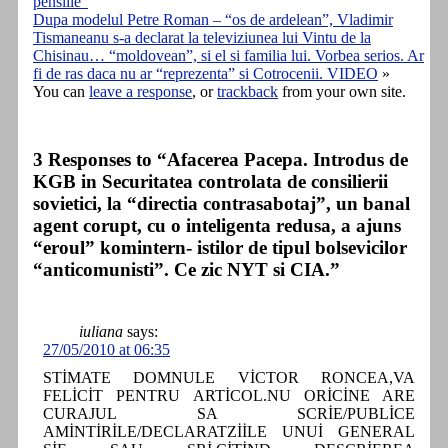
pensiile”
Dupa modelul Petre Roman – “os de ardelean”, Vladimir
Tismaneanu s-a declarat la televiziunea lui Vintu de la
Chisinau… “moldovean”, si el si familia lui. Vorbea serios. Ar
fi de ras daca nu ar “reprezenta” si Cotrocenii. VIDEO
»
You can
leave a response
, or
trackback
from your own site.
3 Responses to “Afacerea Pacepa. Introdus de
KGB in Securitatea controlata de consilierii
sovietici, la “directia contrasabotaj”, un banal
agent corupt, cu o inteligenta redusa, a ajuns
“eroul” komintern- istilor de tipul bolsevicilor
“anticomunisti”. Ce zic NYT si CIA.”
iuliana
says:
27/05/2010 at 06:35
STİMATE DOMNULE VİCTOR RONCEA,VA
FELİCİT PENTRU ARTİCOL.NU ORİCİNE ARE
CURAJUL SA SCRİE/PUBLİCE
AMİNTİRİLE/DECLARATZİİLE UNUİ GENERAL