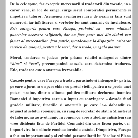
De la cele spuse, fac exceptie mercenarii si tradatorii din vocatie, in a
caror vene, in loc de sange, curge serul conspiratiei permanente si
impotriva tuturor. Asemenea aventurieri fara de neam si tara sunt
numerosi, iar infatisarea si vorbelor lor sunt amarnic de inselatoare.
Este categoria pentru care Pacepa, probabil ca avea minimul
punctelor necesare calificarii, dar nu face parte nici din clubul rau
famat al mercenarilor fara patrie, intotdeauna la dispozitia oricaror
servicii de spionaj, pentru a le servi, dar si trada, in egala masura.
Moral, tradarea se judeca prin prisma relatiei antagonice dintre
, precumpanind cauzele care determina tradarea.
“bine” si “rau”
Etic, tradarea este o anatema irevocabila.
Cauzele pentru care Pacepa a tradat, parasindu-si intempestiv patria,
pe care a jurat sa o apere chiar cu pretul vietii, pentru a se preda unei
puteri straine, dintr-o alianta politico-militara declarata inamica
Romaniei si impotriva careia a luptat cu convingere – dovada fiind
gradele militare, functiile si onorurile pe care le-a dobandit ca
adjunct al sefului spionajului, cu rang de secretar de stat in Ministerul
de Interne, nu au avut nimic in comun cu vreo atitudine antisistem sau
vreo disidenta fata de Partidul Comunist din care facea parte, ori
impotrivire la ordinele conducatorului acestuia. Dimpotriva, Pacepa
a fost un important stalp al cultului personalitatii lui Nicolae si Elena