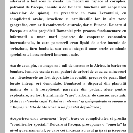
adevarul a fost scos la iveala: un mecanism rapace al coruptiei,
patronat de Pacepa, inainte si de Doicaru, functiona sub acoperirea
afacerilor de spionaj, cu precadere in zona Levantului, cu
complicitati arabe, israeliene si ramificatiile lor in alte zone
geografice, cum ar fi continentele australe, dar si Europa. Doicaru si
Pacepa au adus prejudicii Romaniei prin proasta fundamentare cu
informatii a unor mari proiecte de cooperare economica
internationala, in care partenerii erau lipsiti de orice intentie de
seriozitate, fara bonitate, sau erau integrati unor retele criminale
specializate in escrocherii internationale.
Asa de exemplu, s-au exportat mii de tractoare in Africa, in barter cu
bumbac, lemn de esenta rara, paduri de arbori de cauciuc, minereuri
s.a . Tractoarele au fost depozitate in conditii precare de paza, fiind
furate intregi ori demontate. Bumbacul a disparut din plantatii
inainte de a fi receptionat, parcelele din paduri, alese pentru
exploatare, au fost literalmente “rase”, arborii de cauciuc secatuiti.
(
Asta se intampla cand Vestul era interesat in independenta economica
.)
a Romaniei fata de Moscova si i-a finantat dezvoltarea
Acoperirea unor asemenea “tepe”, trase cu complicitatea si prostia
”consilierilor speciali” Doicaru si Pacepa, presupunea o “omerta” la
nivel guvernamental, pe care cei in cauza au avut grija si priceperea