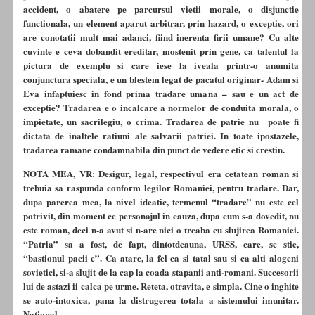
accident, o abatere pe parcursul vietii morale, o disjunctie
functionala, un element aparut arbitrar, prin hazard, o exceptie, ori
are conotatii mult mai adanci, fiind inerenta firii umane? Cu alte
cuvinte e ceva dobandit ereditar, mostenit prin gene, ca talentul la
pictura de exemplu si care iese la iveala printr-o anumita
conjunctura speciala, e un blestem legat de pacatul originar- Adam si
Eva infaptuiesc in fond prima tradare umana – sau e un act de
exceptie? Tradarea e o incalcare a normelor de conduita morala, o
impietate, un sacrilegiu, o crima. Tradarea de patrie nu poate fi
dictata de inaltele ratiuni ale salvarii patriei. In toate ipostazele,
tradarea ramane condamnabila din punct de vedere etic si crestin.
NOTA MEA, VR: Desigur, legal, respectivul era cetatean roman si
trebuia sa raspunda conform legilor Romaniei, pentru tradare. Dar,
dupa parerea mea, la nivel ideatic, termenul “tradare” nu este cel
potrivit, din moment ce personajul in cauza, dupa cum s-a dovedit, nu
este roman, deci n-a avut si n-are nici o treaba cu slujirea Romaniei.
“Patria” sa a fost, de fapt, dintotdeauna, URSS, care, se stie,
“bastionul pacii e”. Ca atare, la fel ca si tatal sau si ca alti alogeni
sovietici, si-a slujit de la cap la coada stapanii anti-romani. Succesorii
lui de astazi ii calca pe urme. Reteta, otravita, e simpla. Cine o inghite
se auto-intoxica, pana la distrugerea totala a sistemului imunitar.
National.