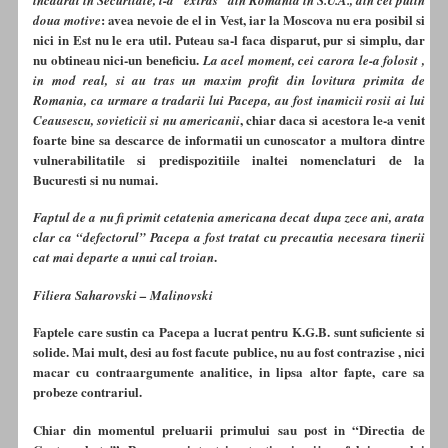
: avea nevoie de el in Vest, iar la Moscova nu era posibil si
doua motive
nici in Est nu le era util. Puteau sa-l faca disparut, pur si simplu, dar
nu obtineau nici-un beneficiu.
La acel moment, cei carora le-a folosit ,
in mod real, si au tras un maxim profit din lovitura primita de
Romania, ca urmare a tradarii lui Pacepa, au fost inamicii rosii ai lui
, chiar daca si acestora le-a venit
Ceausescu, sovieticii si nu americanii
foarte bine sa descarce de informatii un cunoscator a multora dintre
vulnerabilitatile si predispozitiile inaltei nomenclaturi de la
Bucuresti si nu numai.
Faptul de a nu fi primit cetatenia americana decat dupa zece ani, arata
clar ca “defectorul” Pacepa a fost tratat cu precautia necesara tinerii
.
cat mai departe a unui cal troian
Filiera Saharovski – Malinovski
Faptele care sustin ca Pacepa a lucrat pentru K.G.B. sunt suficiente si
solide. Mai mult, desi au fost facute publice, nu au fost contrazise , nici
macar cu contraargumente analitice, in lipsa altor fapte, care sa
probeze contrariul.
Chiar din momentul preluarii primului sau post in “Directia de