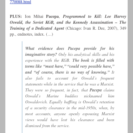
770088.html
PLUS:
Pacepa
Ion Mihai
,
Programmed to Kill: Lee Harvey
Oswald, the Soviet KGB, and the Kennedy Assassination – The
Training of a Dedicated Agent
(Chicago: Ivan R. Dee, 2007), 349
pp., endnotes, index. (…)
What evidence does
Pacepa provide for his
imaginative story?
Only his analytical skills and his
experience with the KGB.
The book is filled with
terms like “must have,” “could very possible have,”
and “of course, there is no way of knowing.”
It
also fails to account for Oswald’s frequent
statements while in the service that he was a Marxist.
They were so frequent, in fact, that
Pacepa
claims
Oswald’s Marine buddies nicknamed him
Oswaldovich
. Equally baffling is Oswald’s retention
of a security clearance in the mid-1950s, when, by
most accounts, anyone openly espousing Marxist
views would have lost his clearance and been
dismissed from the service.