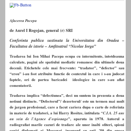
Afacerea Pacepa
de Aurel I Rogojan, general (r) SRI
Conferinta publica
sustinuta la Universitatea din Oradea –
Facultatea de istorie – Amfiteatrul “Nicolae Iorga”
Tradarea lui Ion Mihai Pacepa ocupa cu intermitente, intotdeauna
calculate, pagini ale spatiului mediatic romanesc din ultimele doua
decenii. Etichetele cele mai frecvente: “tradator”, “defector” sau
“erou” i-au fost atribuite functie de contextul in care i s-au judecat
faptele, ori de partea baricadei ideologice in care s-au aflat
comentatorii.
Tradarea implica “defectiunea”, deci nu suntem in prezenta a doua
notiuni distincte. “Defectorul”/ dezertorul/ este un termen mai mult
de jargon profesional, care a facut cariera dupa o carte de referinta
in materie de tradatori, a lui Harry Rositze, intitulata
“C.I.A. 25 ans
”, aparuta in 1978. Autorul a
au sein de l`Agence d`espionage
radiografiat marile cazuri de tradare ale unor inalti ofiteri, spioni
sau/si diplomati ai Moscovei, incepand cu anii ’50 din epoca