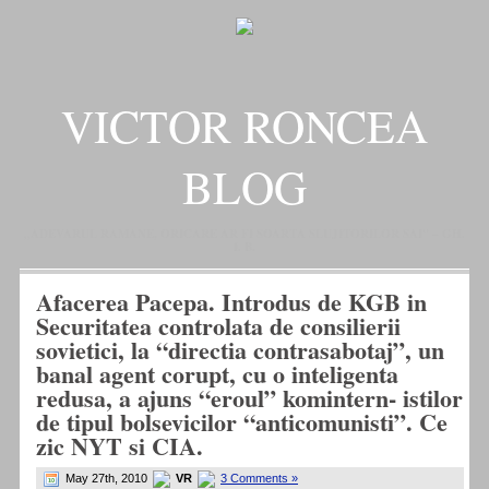
VICTOR RONCEA
BLOG
„ADEVARUL RAMANE, ORICARE AR FI SOARTA SLUJITORILOR SAI" – GH.
I. B.
Afacerea Pacepa. Introdus de KGB in
Securitatea controlata de consilierii
sovietici, la “directia contrasabotaj”, un
banal agent corupt, cu o inteligenta
redusa, a ajuns “eroul” komintern- istilor
de tipul bolsevicilor “anticomunisti”. Ce
zic NYT si CIA.
May 27th, 2010
VR
3 Comments »