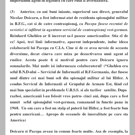
importantul agent in legatura cu care rusii il avertizasera.
(3) Anterior, cu ani buni iniante, superiorul sau direct, generalul
Nicolae Doicaru, a fost informat atat de rezidenta spionajului militar
in R.F.G., cat si de catre contraspionaj, ca
Pacepa fusese recrutat de
.
sovietici si infiltrat in agentura serviciul de contraspionaj vest-german
Reinhard Ghehlen ar fi incercat sa-l paseze americanilor. Stia el de
ce! Apoi, trei linii informative, aparent independente, induc ideea
colaborarii lui Pacepa cu C.I.A. Cine si de ce avea nevoie de aceasta
diversiune, decat cineva care miza pe dezactivarea unui agent al
rusilor. Acesta poate fi si motivul pentru care Doicaru ignora
semnalarile. Mai mult: isi informeaza colaboratorul! (*Ghehlen era
seful B.N.D-ului – Serviciul de Informatii al R.F.Germania, dar fusese
unul dintre cei mai buni sefi din spionajul militar al lui Hitler. A
condus Servicul de Informatii al Grupului de Armate Est, fiind cel
mai bun specialist in problemele U.R.S.S. si ale tarilor satelite. Dupa
razboi, americanii l-au folosit vreo patru- cinci ani, dupa care a fost
numit seful spionajului vest-german, ramanand in functie pana in
1968. Un om care a fost un stalp al puterii lui Hitler, a fost foarte bun
pentru americani… Apropo de oceanele de imoralitate pe care sta
America)
Doicaru si Pacepa aveau in comun foarte multe. Asa de exemplu, la