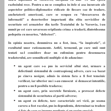
razboiului rece. Pentru a nu se complica in itele si asa incurcate ale
aspectelor politico-diplomatice ridicate de fiecare caz de tradare,
anchetatorii americani, care se ocupau cu “descarcarea de
informatii” a dezertorilor importanti din elita serviciilor de
securitate ori armatelor din tarile Tratatului de la Varsovia, i-au
numit pe cei care savarseau oripilanta crima a tradarii, dintotdeauna
pedepsita cu moartea, “defectori”.
In opinia noastra, denumirea nu a fost, insa, “la inspiratie”, ci
rezultatul unor rationamente. Astfel, termenul, pe care unii sunt
tentati sa-l considere doar un eufemism pentru desemnarea
tradatorului, are semnificatii multiple si de adancime:
un agent care s-a pus in serviciul altui stat, urmare a
defectiunii sistemului de contraspionaj advers, care s-a bazat
pe cineva nesigur, admis in sistem fara a fi fost temeinic
verificat, iar ulterior nu i s-au cunoscut si demascat intentiile,
pentru a nu fi posibila tradarea;
un agent care, prin secretele furnizate, a provocat defecte
sistemului de securitatea al partii adverse;
un agent cu defecte, tare caracteriale ori vicii, pe seama
carora a fost racolat, pus in dependenta, determinat sa tradeze
si fata de care se impune prudenta si un regim special;