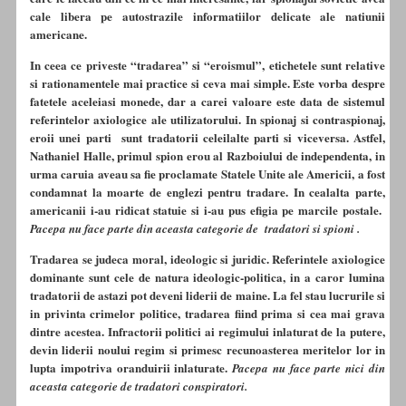
cale libera pe autostrazile informatiilor delicate ale natiunii
americane.
In ceea ce priveste “tradarea” si “eroismul”, etichetele sunt relative
si rationamentele mai practice si ceva mai simple. Este vorba despre
fatetele aceleiasi monede, dar a carei valoare este data de sistemul
referintelor axiologice ale utilizatorului. In spionaj si contraspionaj,
eroii unei parti sunt tradatorii celeilalte parti si viceversa. Astfel,
Nathaniel Halle, primul spion erou al Razboiului de independenta, in
urma caruia aveau sa fie proclamate Statele Unite ale Americii, a fost
condamnat la moarte de englezi pentru tradare. In cealalta parte,
americanii i-au ridicat statuie si i-au pus efigia pe marcile postale.
Pacepa nu face parte din aceasta categorie de tradatori si spioni .
Tradarea se judeca moral, ideologic si juridic. Referintele axiologice
dominante sunt cele de natura ideologic-politica, in a caror lumina
tradatorii de astazi pot deveni liderii de maine. La fel stau lucrurile si
in privinta crimelor politice, tradarea fiind prima si cea mai grava
dintre acestea. Infractorii politici ai regimului inlaturat de la putere,
devin liderii noului regim si primesc recunoasterea meritelor lor in
lupta impotriva oranduirii inlaturate.
Pacepa nu face parte nici din
aceasta categorie de tradatori conspiratori.