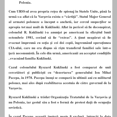
Polonia.
Cum URSS-ul avea propria reţea de spionaj în Statele Unite, până la
urmă s-a aflat că la Varşovia exista o “cârtiţă”. Statul Major General
al armatei poloneze a început o anchetă, iar cercul suspecţilor se
apropia tot mai mult de Kuklinski.
Aflat în pericol să fie deconspirat,
colonelul R. Kuklinski i-a anunţat pe americani la sfârşitul lunii
octombrie 1981, cerând să fie “extras”. A ţinut neapărat să fie
evacuat împreună cu soţia şi cei doi copii, îngreunând operaţiunea
CIA-ului, care nu era dispus să rişte transferul familiei sale într-o
ţară
necomunistă. În cele din urmă, americanii au acceptat condiţiile
, evacuând familia Kuklinski.
Cazul colonelului Ryszard Kuklinski a fost comparat de unii
cercetători şi publicişti cu “dezertarea” generalului Ion Mihai
Pacepa, în 1978. Pacepa însuşi se compară în ultimii ani cu militarul
polonez, mai ales după reabilitarea acestuia de către guvernul de la
Varşovia.
Ryszard Kuklinski a trădat Organizaţia Tratatului de la Varşovia şi
nu Polonia, iar gestul său a fost o formă de protest daţă de ocupaţia
sovietică.
În cazul Pacepa această ipoteză poate fi exclusă, întrucât la data