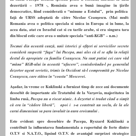
dezertării – 1978 -, România avea o bună imagine în ţările
democratice, fiind considerată o “minune a Estului”, prin politica
faţă de URSS adoptată de către Nicolae Ceauşescu. (Mai mult:
Romania avea o politica speciala si unica in Europa si in lume, la
acea data, atat cu Israelul cat si cu tarile arabe, si era singura tara
din blocul estic care avea o unitate speciala “anti-KGB” – n.m.)
Tocmai din această cauză, unii istorici şi ofiţeri ai serviciilor secrete
consideră suspectă “fuga” lui Pacepa, mai ales că el se afla în relaţii
destul de apropiate cu familia Ceauşescu. Nu sunt putini cei care văd
“mâna” KGB-ului în această “afacere”, conisderându-l pe generalul
dezertor agent sovietic, trimis în Occident să-l compromită pe Nicolae
Ceauşescu, care stătea în “coasta” Moscovei.
Aşadar, în vreme ce Kuklinski a furnizat timp de zece ani documente
deosebit de importante ale Tratatului de la Varşovia, majoritatea în
limba rusă,
Pacepa nu a riscat nimic. A dezertat si tradat când a simţit
că era în “cădere liberă”, apoi i s-a construit un soclu, de la ale
carui dimensiuni sa para invaluit in aura eroismului .
Este evident: spre deosebire de Pacepa, Ryszard Kuklinski a
contribuit la influentarea fundamentala a raportului de forte dintre
O.T.V si N.A.T.O., lipsind O.T.V. de avantajul surprizei strategice