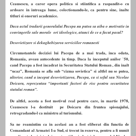
Ceausescu, a caror opera politica si stiintifica a raspandit-o cu
ardoare in intreaga lume, colectionandu-le, ca pentru sine, inalte
titluri si onoruri academice.
Daca actul tradarii generalului Pacepa nu putea sa aiba o motivatie in
convingerile sale morale ori ideologice, atunci de ce a facut pasul?
Desovietizare si dekaghebizarea serviciilor romanesti
Circumstantele deciziei lui Pacepa de a mai trada, inca odata,
Romania, aveau antecedente in timp. Daca la inceputul anilor `50,
cand Pacepa a fost incadrat in Securitatea Statului Roman , din inalt
“ucaz”, Romania se afla sub “cizma sovietica” si altfel nu se putea,
ulterior, cand a inceput desovietizarea, Pacepa, ca si seful sau Nicolae
Doicaru, reprezentau “importanti factori de risc pentru securitatea
statului roman”.
De altfel, acesta a fost motivul real pentru care, in martie 1978,
Ceausescu l-a destituit pe Doicaru din fruntea spionajului,
retrogradandu-l ca ministru al turismului.
Sa ne reamintim ca in acelasi an a fost eliberat din functia de
Comandant al Armatei I-a Sud, si trecut in rezerva, pentru a fi numit