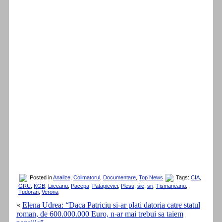
Posted in
Analize
,
Colimatorul
,
Documentare
,
Top News
Tags:
CIA
,
GRU
,
KGB
,
Liiceanu
,
Pacepa
,
Patapievici
,
Plesu
,
sie
,
sri
,
Tismaneanu
,
Tudoran
,
Verona
«
Elena Udrea: “Daca Patriciu si-ar plati datoria catre statul
roman, de 600.000.000 Euro, n-ar mai trebui sa taiem