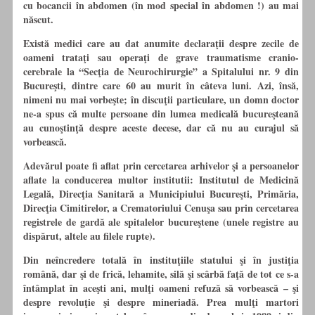
cu
bocancii
în
abdomen (
în
mod special
în
abdomen !) au mai
născut.
Există medici care au dat anumite declaraţii despre zecile de
oameni trataţi sau operaţi de grave traumatisme cranio-
cerebrale la “Secţia de Neurochirurgie” a Spitalului nr. 9 din
Bucureşti, dintre care 60 au murit
în
câteva luni. Azi, însă,
nimeni nu mai vorbeşte;
în
discuţii particulare, un domn doctor
ne-a spus că multe persoane din lumea medicală bucureşteană
au cunoştinţă despre aceste decese, dar că nu au curajul să
vorbească.
Adevărul poate fi aflat prin cercetarea arhivelor şi a persoanelor
aflate la conducerea multor institutii: Institutul de Medicină
Legală,
Direcţia
Sanitară a Municipiului Bucureşti, Primăria,
Direcţia
Cimitirelor, a Crematoriului Cenuşa sau prin cercetarea
registrele de gardă ale spitalelor bucureştene (unele registre au
dispărut, altele au filele rupte).
Din neîncredere totală
în
instituţiile statului şi
în
justiţia
română, dar şi de frică, lehamite, silă şi scârbă faţă de tot ce s-a
întâmplat
în
aceşti ani, mulţi oameni refuză să vorbească – şi
despre revoluţie şi despre mineriadă. Prea mulţi martori