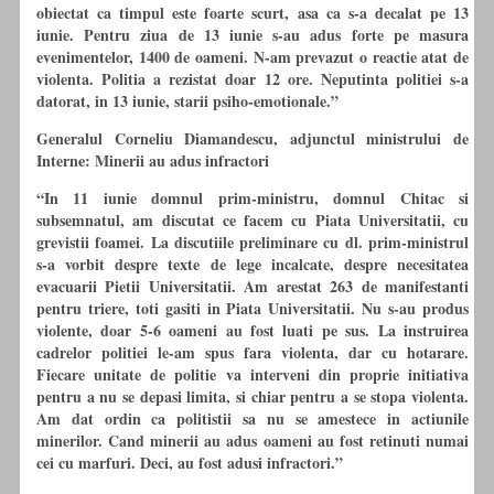
obiectat ca timpul este foarte scurt, asa ca s-a decalat pe 13
iunie. Pentru ziua de 13 iunie s-au adus forte pe masura
evenimentelor, 1400 de oameni. N-am prevazut o reactie atat de
violenta. Politia a rezistat doar 12 ore. Neputinta politiei s-a
datorat, in 13 iunie, starii psiho-emotionale.”
Generalul Corneliu Diamandescu, adjunctul ministrului de
Interne: Minerii au adus infractori
“In 11 iunie domnul prim-ministru, domnul Chitac si
subsemnatul, am discutat ce facem cu Piata Universitatii, cu
grevistii foamei. La discutiile preliminare cu dl. prim-ministrul
s-a vorbit despre texte de lege incalcate, despre necesitatea
evacuarii Pietii Universitatii. Am arestat 263 de manifestanti
pentru triere, toti gasiti in Piata Universitatii. Nu s-au produs
violente, doar 5-6 oameni au fost luati pe sus. La instruirea
cadrelor politiei le-am spus fara violenta, dar cu hotarare.
Fiecare unitate de politie va interveni din proprie initiativa
pentru a nu se depasi limita, si chiar pentru a se stopa violenta.
Am dat ordin ca politistii sa nu se amestece in actiunile
minerilor. Cand minerii au adus oameni au fost retinuti numai
cei cu marfuri. Deci, au fost adusi infractori.”