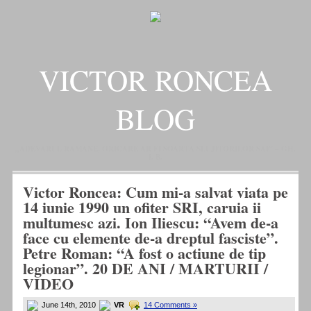
VICTOR RONCEA
BLOG
„ADEVARUL RAMANE, ORICARE AR FI SOARTA SLUJITORILOR SAI" – GH.
I. B.
Victor Roncea: Cum mi-a salvat viata pe
14 iunie 1990 un ofiter SRI, caruia ii
multumesc azi. Ion Iliescu: “Avem de-a
face cu elemente de-a dreptul fasciste”.
Petre Roman: “A fost o actiune de tip
legionar”. 20 DE ANI / MARTURII /
VIDEO
June 14th, 2010
VR
14 Comments »