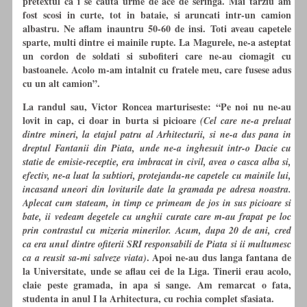
pretextul ca i se cauta urme de ace de seringa. Mai tarziu am
fost scosi in curte, tot in bataie, si aruncati intr-un camion
albastru. Ne aflam inauntru 50-60 de insi. Toti aveau capetele
sparte, multi dintre ei mainile rupte. La Magurele, ne-a asteptat
un cordon de soldati si subofiteri care ne-au ciomagit
cu
bastoanele. Acolo m-am intalnit
cu
fratele meu, care fusese adus
cu
un alt camion”.
La randul sau, Victor Roncea marturiseste: “Pe noi nu ne-au
lovit in cap, ci doar in burta si picioare
(Cel care ne-a preluat
dintre mineri, la etajul patru al Arhitecturii, si ne-a dus pana in
dreptul Fantanii din Piata, unde ne-a inghesuit intr-o Dacie cu
statie de emisie-receptie, era imbracat in civil, avea o casca alba si,
efectiv, ne-a luat la subtiori, protejandu-ne capetele cu mainile lui,
incasand uneori din loviturile date la gramada pe adresa noastra.
Aplecat cum stateam, in timp ce primeam de jos in sus picioare si
bate, ii vedeam degetele cu unghii curate care m-au frapat pe loc
prin contrastul cu mizeria minerilor. Acum, dupa 20 de ani, cred
ca era unul dintre ofiterii SRI responsabili de Piata si ii multumesc
. Apoi ne-au dus langa fantana de
ca a reusit sa-mi salveze viata)
la Universitate, unde se aflau cei de la Liga. Tinerii erau acolo,
claie peste gramada, in apa si sange. Am remarcat o fata,
studenta in anul I la Arhitectura,
cu
rochia complet sfasiata.