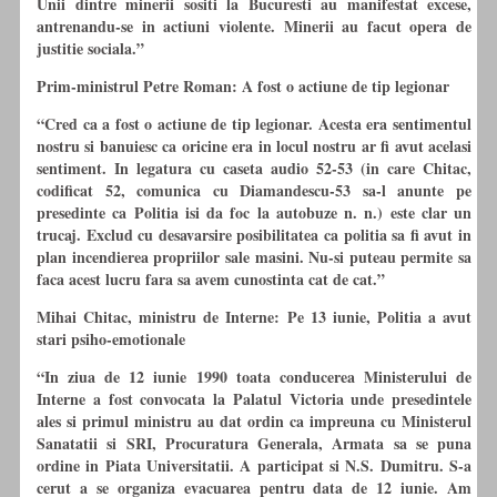
Unii dintre minerii sositi la Bucuresti au manifestat excese,
antrenandu-se in actiuni violente. Minerii au facut opera de
justitie sociala.”
Prim-ministrul Petre Roman: A fost o actiune de tip legionar
“Cred ca a fost o actiune de tip legionar. Acesta era sentimentul
nostru si banuiesc ca oricine era in locul nostru ar fi avut acelasi
sentiment. In legatura
cu
caseta audio 52-53 (in care Chitac,
codificat 52, comunica
cu
Diamandescu-53 sa-l anunte pe
presedinte ca Politia isi da foc la autobuze n. n.) este clar un
trucaj. Exclud
cu
desavarsire posibilitatea ca politia sa fi avut in
plan incendierea propriilor sale masini. Nu-si puteau permite sa
faca acest lucru fara sa avem cunostinta cat de cat.”
Mihai Chitac, ministru de Interne: Pe 13 iunie, Politia a avut
stari psiho-emotionale
“In ziua de 12 iunie 1990 toata conducerea Ministerului de
Interne a fost convocata la Palatul Victoria unde presedintele
ales si primul ministru au dat ordin ca impreuna
cu
Ministerul
Sanatatii si SRI, Procuratura Generala, Armata sa se puna
ordine in Piata Universitatii. A participat si N.S. Dumitru. S-a
cerut a se organiza evacuarea pentru data de 12 iunie. Am