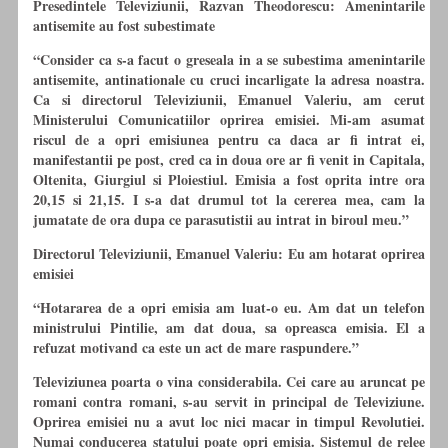
Presedintele Televiziunii, Razvan Theodorescu: Amenintarile
antisemite au fost subestimate
“Consider ca s-a facut o greseala in a se subestima amenintarile
antisemite, antinationale cu cruci incarligate la adresa noastra.
Ca si directorul Televiziunii, Emanuel Valeriu, am cerut
Ministerului Comunicatiilor oprirea emisiei. Mi-am asumat
riscul de a opri emisiunea pentru ca daca ar fi intrat ei,
manifestantii pe post, cred ca in doua ore ar fi venit in Capitala,
Oltenita, Giurgiul si Ploiestiul. Emisia a fost oprita intre ora
20,15 si 21,15. I s-a dat drumul tot la cererea mea, cam la
jumatate de ora dupa ce parasutistii au intrat in biroul meu.”
Directorul Televiziunii, Emanuel Valeriu: Eu am hotarat oprirea
emisiei
“Hotararea de a opri emisia am luat-o eu. Am dat un telefon
ministrului Pintilie, am dat doua, sa opreasca emisia. El a
refuzat motivand ca este un act de mare raspundere.”
Televiziunea poarta o vina considerabila. Cei care au aruncat pe
romani contra romani, s-au servit in principal de Televiziune.
Oprirea emisiei nu a avut loc nici macar in timpul Revolutiei.
Numai conducerea statului poate opri emisia. Sistemul de relee