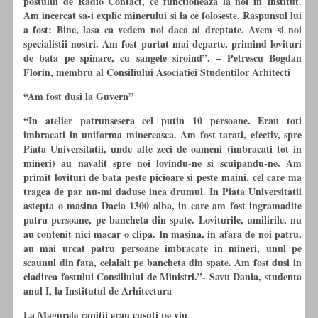
postului de Radio Contact, ce functioneaza la noi in Institut.
Am incercat sa-i explic minerului si la ce foloseste. Raspunsul lui
a fost: Bine, lasa ca vedem noi daca ai dreptate. Avem si noi
specialistii nostri. Am fost purtat mai departe, primind lovituri
de bata pe spinare,
cu
sangele siroind”. – Petrescu Bogdan
Florin, membru al Consiliului Asociatiei Studentilor Arhitecti
“Am fost dusi la Guvern”
“In atelier patrunsesera cel putin 10 persoane. Erau toti
imbracati in uniforma minereasca. Am fost tarati, efectiv, spre
Piata Universitatii, unde alte zeci de oameni (imbracati tot in
mineri) au navalit spre noi lovindu-ne si scuipandu-ne. Am
primit lovituri de bata peste picioare si peste maini, cel care ma
tragea de par nu-mi daduse inca drumul. In Piata Universitatii
astepta o masina Dacia 1300 alba, in care am fost ingramadite
patru persoane, pe bancheta din spate. Loviturile, umilirile, nu
au contenit nici macar o clipa. In masina, in afara de noi patru,
au mai urcat patru persoane imbracate in mineri, unul pe
scaunul din fata, celalalt pe bancheta din spate. Am fost dusi in
cladirea fostului Consiliului de Ministri.”-
Savu Dania, studenta
anul I, la Institutul de Arhitectura
La Magurele ranitii erau cusuti pe viu