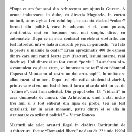
“Dupa ce am fost scosi din Arhitectura am ajuns la Guvern. A
urmat
imbarcarea in
dube
,
cu
directia Magurele. In curtea
unitatii, supravegheati
cu
caini lupi, ne astepta clasicul “culoar”
format din politisti, care isi aduceau si ei, cum puteau,
contributia, mai
cu
bastoane sau, mai simplu, direct
cu
automatele. Dupa ce ni s-au confiscat curelele si sireturile, am
fost introdusi intr-o hala si insiruiti pe jos, in genunchi, “
cu
fata
la perete si mainile la ceafa!” Eram aproximativ 400 de oameni
dintre care unii raniti foarte grav (fracturi, leziuni interne, rani
deschise). Unii dintre ei au fost cusuti “pe viu”. La ancheta ni s-
a comunicat ca ,daca vrem, va impuscam pe toti” si ca “domnul
Coposu si Munteanu al vostru au dat ortu-popii”. In unitate se
aflau cazati si mineri. Dupa trei zile cativa studenti si ziaristi,
printre care si eu, am fost eliberati fara a ni se da nici un act de
“retinere”, desi l-am solicitat. Din grupul celor 13, “ridicati” in
acea dimineata de mineri, din Arhitectura, unul a stat inchis
trei luni si a fost eliberat din lipsa de probe, trei au fost
spitalizati, iar in acest moment, patru dintre ei se afla in
strainatate ca azilanti politici.” –
Victor Roncea
Marturii ale celor arestati ilegal in cladirea Institutului de
Arhitectura, facute “Romaniei libere” pe data de 22 iunie 1990si