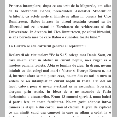
Printr-o intamplare, dupa ce am iesit de la Magurele, am aflat
de la Alexandru Babos, presedintele Asociatiei Studentilor
Arhitecti, ca actele mele si filmele se aflau in posesia lui Cico
Dumitrescu. Babos intrase in biroul acestuia cerand sa fie
eliberati toti cei arestati in Facultatea de Arhitectura si din
Universitate. In dreapta lui Cico Dumitrescu, pe coltul biroului,
se afla borseta mea pe care Babos o cunostea foarte bine.”
La Guvern se afla cartierul general al represiunii
Declaratii ale victimelor: ”Pe la 5.15, colega mea Dania Sasu,
cu
care m-am aflat in atelier in cursul noptii, m-a rugat sa o
insotesc pana la toaleta. Abia se lumina de ziua. In drum, ne-am
intalnit
cu
doi colegi mai mari ( Victor si George Roncea n. n.)
si, intrucat afara se mai putea ceva, ne-am dus
cu
toti in turn sa
vedem ce s-a intamplat in cursul noptii in Piata. Cei doi au
facut cateva poze si ne-au avertizat sa ne ascundem. Speriati,
alergam prin scoala, in ideea de a ne ascunde de furia
dezlantuita a atacatorilor. Eram 13 oameni speriati, noua baieti
si patru fete, in toata facultatea. Ne-am gasit adapost intr-o
camera la etajul 4 din corpul nou al cladirii. E greu de explicat
ce am simtit cand usa camerei in care ne aflam a cedat la o