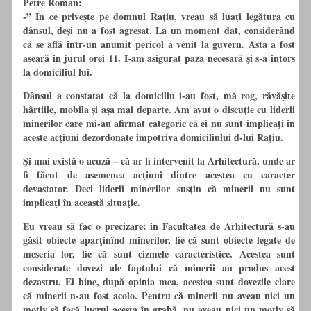
Petre Roman:
-” In ce priveşte pe domnul Raţiu, vreau să luaţi legătura cu
dânsul, deşi nu a fost agresat. La un moment dat, considerând
că se află într-un anumit pericol a venit la guvern. Asta a fost
aseară în jurul orei 11. I-am asigurat paza necesară şi s-a întors
la domiciliul lui.
Dânsul a constatat că la domiciliu i-au fost, mă rog, răvăşite
hârtiile, mobila şi aşa mai departe. Am avut o discuţie cu liderii
minerilor care mi-au afirmat categoric că ei nu sunt implicaţi în
aceste acţiuni dezordonate împotriva domiciliului d-lui Raţiu.
Şi mai există o acuză – că ar fi intervenit la Arhitectură, unde ar
fi făcut de asemenea acţiuni dintre acestea cu caracter
devastator. Deci liderii minerilor susţin că minerii nu sunt
implicaţi în această situaţie.
Eu vreau să fac o precizare: în Facultatea de Arhitectură s-au
găsit obiecte aparţinînd minerilor, fie că sunt obiecte legate de
meseria lor, fie că sunt cizmele caracteristice. Acestea sunt
considerate dovezi ale faptului că minerii au produs acest
dezastru. Ei bine, după opinia mea, acestea sunt dovezile clare
că minerii n-au fost acolo. Pentru că minerii nu aveau nici un
motiv să facă lucrul acesta în grabă, nu aveau nici un motiv să