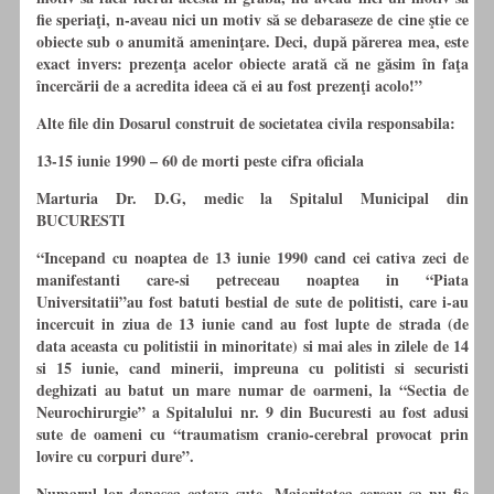
fie speriaţi, n-aveau nici un motiv să se debaraseze de cine ştie ce
obiecte sub o anumită ameninţare. Deci, după părerea mea, este
exact invers: prezenţa acelor obiecte arată că ne găsim în faţa
încercării de a acredita ideea că ei au fost prezenţi acolo!”
Alte file din Dosarul construit de societatea civila responsabila:
13-15 iunie 1990 – 60 de morti peste cifra oficiala
Marturia Dr. D.G, medic la Spitalul Municipal din
BUCURESTI
“Incepand
cu
noaptea de 13 iunie 1990 cand cei cativa zeci de
manifestanti care-si petreceau noaptea in “Piata
Universitatii”au fost batuti bestial de sute de politisti, care i-au
incercuit in ziua de 13 iunie cand au fost lupte de strada (de
data aceasta
cu
politistii in minoritate) si mai ales in zilele de 14
si 15 iunie, cand minerii, impreuna
cu
politisti si securisti
deghizati au batut un mare numar de oarmeni, la “Sectia de
Neurochirurgie” a Spitalului nr. 9 din Bucuresti au fost adusi
sute de oameni
cu
“traumatism cranio-cerebral provocat prin
lovire
cu
corpuri dure”.
Numarul lor depasea cateva sute. Majoritatea cereau sa nu fie