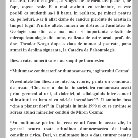
declarat, fara nici o jena, ca sangele de pe coridoare poate fi, de
fapt, vopsea rosie. El a mai sustinut, cu seninatate, ca este
posibil ca studentii sa-i fi batut, in realitate, pe mineri pentru
ca, pe holuri, s-ar fi aflat cizme de cauciuc pierdute de acestia in
timpul fugii! Printre altele, minerii au distrus la Facultatea de
Geologie una din cele mai mari si importante colectii de
micropaleontologie din lume, realizata de catre acad. prof. dr.
doc. Theodor Neagu dupa o viata de munca si pastrata, pana
atunci in deplina siguranta, la Catedra de Paleontologie.
Iliescu catre minerii care i-au snopit pe bucuresteni
“Multumesc conducatorilor dumneavoastra, inginerului Cozma!
Presedintele Ion Iliescu se intreba, retoric, printr-un comunicat
de presa: “Cine oare a plantat in societatea romaneasca acesti
primi germeni ai urii, ai violentei, ai «dialogului» intre oameni
si institutii cu bata si cu sticlele incendiare?”. Ii amintim insa
“cine a plantat flori” in Capitala in iunie 1990 si cu ce cuvinte se
adresa atunci minerilor condusi de Miron Cozma:
“Va multumesc pentru tot ceea ce ati facut in aceste zile, in
general pentru toata atitudinea dumneavoastra de inalta
constiinta civica. Deci, va multumesc inca o data tuturor pentru