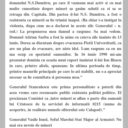
domnului N.S.Dumitru, pe care il vazusem mai activ si
cu
mai
multe cunostinte despre mineri sa gasim solutii ca ei sa se
retraga din Capitala. Din partea d-lui N.S. Dumitru, a fost o
rezistenta ca minerii sa fie trimisi inapoi. (Ba chiar i-a instigat la
violenta, dupa cum ne-a declarat in aceste zile Generalul – n.
red.) La propunerea mea dansul a raspuns: Sa mai vedem.
Domnul Adrian Sarbu a fost la mine
cu
cateva zile inainte de 13
iunie. Dorea sa discutam despre evacuarea Pietii Universitatii, ca
are un plan de evacuare, are niste idei. I-am raspuns ca eu nu
ma ocup
cu
speriatul oamenilor. In 16 iunie 1990 mi-am
prezentat demisia
cu
ocazia unui raport inaintat d-lui Ion Iliescu
in care, printre altele, spuneam: In ultima perioada de timp,
printre masurile principale pe care le-ati stabilit, nu s-a apreciat
necesar sa fie consultata si persoana mea.”
Generalul Stanculescu este prima personalitate a puterii din
acea vreme care recunoaste public existenta politiei politice. El
precizeaza Comisiei ca ,intre mineri se aflau o parte din oamenii
lui Cristescu de la serviciul de informatii 0215 (nume de
acoperire, in realitate numele ofiterului este Calapod).”
Generalul Vasile Ionel, Seful Marelui Stat Major al Armatei: Nu
mai era nevoie de mineri