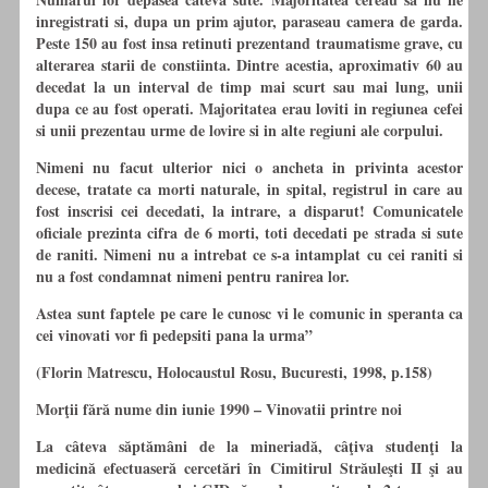
inregistrati si, dupa un prim ajutor, paraseau camera de garda.
Peste 150 au fost insa retinuti prezentand traumatisme grave,
cu
alterarea starii de constiinta. Dintre acestia, aproximativ 60 au
decedat la un interval de timp mai scurt sau mai lung, unii
dupa ce au fost operati. Majoritatea erau loviti in regiunea cefei
si unii prezentau urme de lovire si in alte regiuni ale corpului.
Nimeni nu facut ulterior nici o ancheta in privinta acestor
decese, tratate ca morti naturale, in spital, registrul in care au
fost inscrisi cei decedati, la intrare, a disparut! Comunicatele
oficiale prezinta cifra de 6 morti, toti decedati pe strada si sute
de raniti. Nimeni nu a intrebat ce s-a intamplat
cu
cei raniti si
nu a fost condamnat nimeni pentru ranirea lor.
Astea sunt faptele pe care le cunosc vi le comunic in speranta ca
cei vinovati vor fi pedepsiti pana la urma”
(Florin Matrescu, Holocaustul Rosu, Bucuresti, 1998, p.158)
Morţii fără nume din iunie 1990 – Vinovatii printre noi
La câteva săptămâni de la mineriadă, câţiva studenţi la
medicină efectuaseră cercetări
în
Cimitirul Străuleşti II şi au