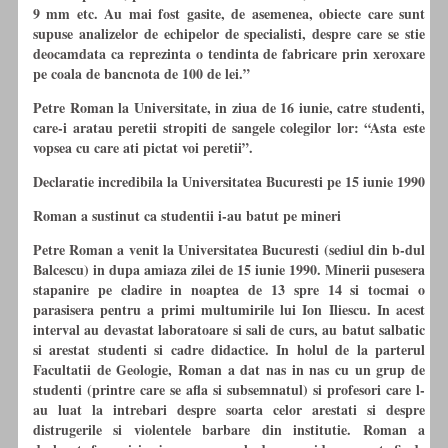
9 mm etc. Au mai fost gasite, de asemenea, obiecte care sunt
supuse analizelor de echipelor de specialisti, despre care se stie
deocamdata ca reprezinta o tendinta de fabricare prin xeroxare
pe coala de bancnota de 100 de lei.”
Petre Roman la Universitate, in ziua de 16 iunie, catre studenti,
care-i aratau peretii stropiti de sangele colegilor lor: “Asta este
vopsea cu care ati pictat voi peretii”.
Declaratie incredibila la Universitatea Bucuresti pe 15 iunie 1990
Roman a sustinut ca studentii i-au batut pe mineri
Petre Roman a venit la Universitatea Bucuresti (sediul din b-dul
Balcescu) in dupa amiaza zilei de 15 iunie 1990. Minerii pusesera
stapanire pe cladire in noaptea de 13 spre 14 si tocmai o
parasisera pentru a primi multumirile lui Ion Iliescu. In acest
interval au devastat laboratoare si sali de curs, au batut salbatic
si arestat studenti si cadre didactice. In holul de la parterul
Facultatii de Geologie, Roman a dat nas in nas cu un grup de
studenti (printre care se afla si subsemnatul) si profesori care l-
au luat la intrebari despre soarta celor arestati si despre
distrugerile si violentele barbare din institutie. Roman a