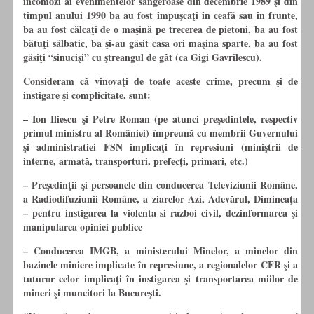
incomozi ai evenimentelor sângeroase din decembrie 1989 şi din
timpul anului 1990 ba au fost împuşcaţi
în
ceafă sau
în
frunte,
ba au fost călcaţi de o maşină pe trecerea de pietoni, ba au fost
bătuţi sălbatic, ba şi-au găsit casa ori maşina sparte, ba au fost
găsiţi “sinucişi”
cu
ştreangul de gât (ca Gigi Gavrilescu).
Consideram că vinovaţi de toate aceste crime, precum şi de
instigare şi complicitate, sunt:
– Ion Iliescu şi Petre Roman (pe atunci preşedintele, respectiv
primul ministru al României) împreună
cu
membrii Guvernului
şi administratiei FSN implicaţi
în
represiuni (miniştrii de
interne, armată, transporturi, prefecţi, primari, etc.)
– Preşedinţii şi persoanele din conducerea Televiziunii Române,
a Radiodifuziunii Române, a ziarelor Azi, Adevărul, Dimineaţa
– pentru instigarea la violenta si razboi civil, dezinformarea şi
manipularea opiniei publice
– Conducerea IMGB, a ministerului Minelor, a minelor din
bazinele miniere implicate
în
represiune, a regionalelor CFR şi a
tuturor celor implicaţi
în
instigarea şi transportarea miilor de
mineri şi muncitori la Bucureşti.