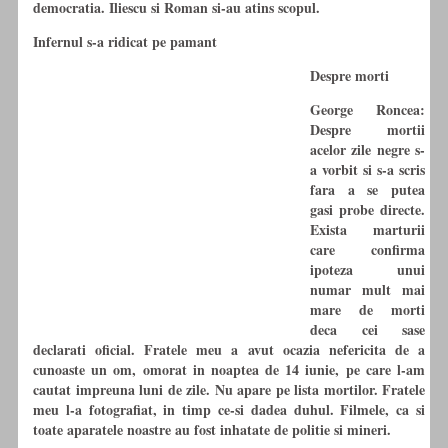
democratia. Iliescu si Roman si-au atins scopul.
Infernul s-a ridicat pe pamant
Despre morti
George Roncea:
Despre mortii
acelor zile negre s-
a vorbit si s-a scris
fara a se putea
gasi probe directe.
Exista marturii
care confirma
ipoteza unui
numar mult mai
mare de morti
deca cei sase
declarati oficial. Fratele meu a avut ocazia nefericita de a
cunoaste un om, omorat in noaptea de 14 iunie, pe care l-am
cautat impreuna luni de zile. Nu apare pe lista mortilor. Fratele
meu l-a fotografiat, in timp ce-si dadea duhul. Filmele, ca si
toate aparatele noastre au fost inhatate de politie si mineri.