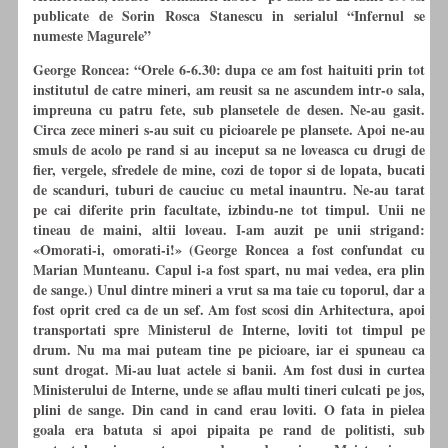
publicate de Sorin Rosca Stanescu in serialul “Infernul se
numeste Magurele”
George Roncea: “Orele 6-6.30: dupa ce am fost haituiti prin tot
institutul de catre mineri, am reusit sa ne ascundem intr-o sala,
impreuna
cu
patru fete, sub plansetele de desen. Ne-au gasit.
Circa zece mineri s-au suit
cu
picioarele pe plansete. Apoi ne-au
smuls de acolo pe rand si au inceput sa ne loveasca
cu
drugi de
fier, vergele, sfredele de mine, cozi de topor si de lopata, bucati
de scanduri, tuburi de cauciuc
cu
metal inauntru. Ne-au tarat
pe cai diferite prin facultate, izbindu-ne tot timpul. Unii ne
tineau de maini, altii loveau. I-am auzit pe unii strigand:
«Omorati-i, omorati-i!» (George Roncea a fost confundat
cu
Marian Munteanu. Capul i-a fost spart, nu mai vedea, era plin
de sange.) Unul dintre mineri a vrut sa ma taie
cu
toporul, dar a
fost oprit cred ca de un sef. Am fost scosi din Arhitectura, apoi
transportati spre Ministerul de Interne, loviti tot timpul pe
drum. Nu ma mai puteam tine pe picioare, iar ei spuneau ca
sunt drogat. Mi-au luat actele si banii. Am fost dusi in curtea
Ministerului de Interne, unde se aflau multi tineri culcati pe jos,
plini de sange. Din cand in cand erau loviti. O fata in pielea
goala era batuta si apoi pipaita pe rand de politisti, sub