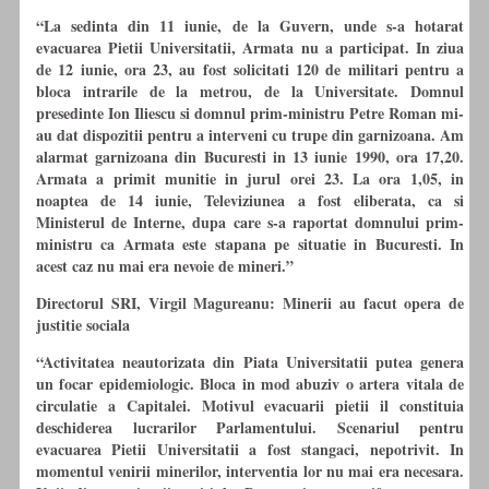
“La sedinta din 11 iunie, de la Guvern, unde s-a hotarat
evacuarea Pietii Universitatii, Armata nu a participat. In ziua
de 12 iunie, ora 23, au fost solicitati 120 de militari pentru a
bloca intrarile de la metrou, de la Universitate. Domnul
presedinte Ion Iliescu si domnul prim-ministru Petre Roman mi-
au dat dispozitii pentru a interveni
cu
trupe din garnizoana. Am
alarmat garnizoana din Bucuresti in 13 iunie 1990, ora 17,20.
Armata a primit munitie in jurul orei 23. La ora 1,05, in
noaptea de 14 iunie, Televiziunea a fost eliberata, ca si
Ministerul de Interne, dupa care s-a raportat domnului prim-
ministru ca Armata este stapana pe situatie in Bucuresti. In
acest caz nu mai era nevoie de mineri.”
Directorul SRI, Virgil Magureanu: Minerii au facut opera de
justitie sociala
“Activitatea neautorizata din Piata Universitatii putea genera
un focar epidemiologic. Bloca in mod abuziv o artera vitala de
circulatie a Capitalei. Motivul evacuarii pietii il constituia
deschiderea lucrarilor Parlamentului. Scenariul pentru
evacuarea Pietii Universitatii a fost stangaci, nepotrivit. In
momentul venirii minerilor, interventia lor nu mai era necesara.