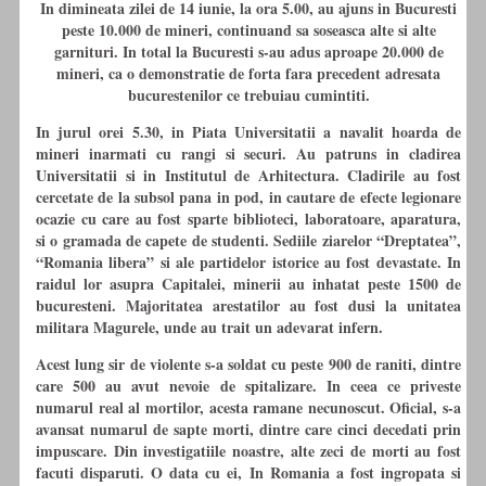
In dimineata zilei de 14 iunie, la ora 5.00, au ajuns in Bucuresti
peste 10.000 de mineri, continuand sa soseasca alte si alte
garnituri. In total la Bucuresti s-au adus aproape 20.000 de
mineri, ca o demonstratie de forta fara precedent adresata
bucurestenilor ce trebuiau cumintiti.
In jurul orei 5.30, in Piata Universitatii a navalit hoarda de
mineri inarmati
cu
rangi si securi. Au patruns in cladirea
Universitatii si in Institutul de Arhitectura. Cladirile au fost
cercetate de la subsol pana in pod, in cautare de efecte legionare
ocazie
cu
care au fost sparte biblioteci, laboratoare, aparatura,
si o gramada de capete de studenti. Sediile ziarelor “Dreptatea”,
“Romania libera” si ale partidelor istorice au fost devastate. In
raidul lor asupra Capitalei, minerii au inhatat peste 1500 de
bucuresteni. Majoritatea arestatilor au fost dusi la unitatea
militara Magurele, unde au trait un adevarat infern.
Acest lung sir de violente s-a soldat
cu
peste 900 de raniti, dintre
care 500 au avut nevoie de spitalizare. In ceea ce priveste
numarul real al mortilor, acesta ramane necunoscut. Oficial, s-a
avansat numarul de sapte morti, dintre care cinci decedati prin
impuscare. Din investigatiile noastre, alte zeci de morti au fost
facuti disparuti. O data
cu
ei, In Romania a fost ingropata si