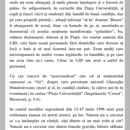
unde nu erau alungaţi, şi unde găseau înţelegere şi o bucată de
pâine. Se adăpostiseră,
în
corturile din Piaţa Universităţii, şi
copii şi tineri (elevi şi studenţi) din familii de bună condiţie, dar
pe care propriii părinţi – adepţi infocaţi “ai lu’ domnu’ Iliescu”
îi alungaseră de acasă, doar
cu
hainele de pe ei, socotindu-se
dezonoraţi că aceştia susţineau manifestaţia “golanilor”, ba,
culmea dezonoarei, stăteau şi
în
Piaţă. Au existat oameni din
GID, care luau acasă persoanele fără domiciliu care doreau să
facă o baie şi să mai doarmă intr-un pat. Erau mulţi care
intrerupseseră de multă vreme legăturile
cu
familiile, şi pe care
nu avea cine să-i caute. Chiar in GID am avut o astfel de
persoană.
Un caz concret de “nerevendicat” este cel al studentului
cunoscut ca “Sir”, despre care povesteşte autorul Gheorghe
Dumbrăveanu (mort şi el, in condiţii ciudate, la câţiva ani de la
eveniment)
în
cartea “Piaţa Universităţii” (Imprimeria “Coresi”,
Bucuresti, p. 5-6).
In contul morţilor represiunii din 13-15 iunie 1990 sunt puşi
totdeauna numai cei morţi atunci, pe loc. Nimeni nu a cercetat
ce s-a întâmplat
cu
răniţii, câţi dintre ei au mai trăit şi cât?
Nimeni nu a cercetat câte dintre femeile gravide, bătute sălbatic