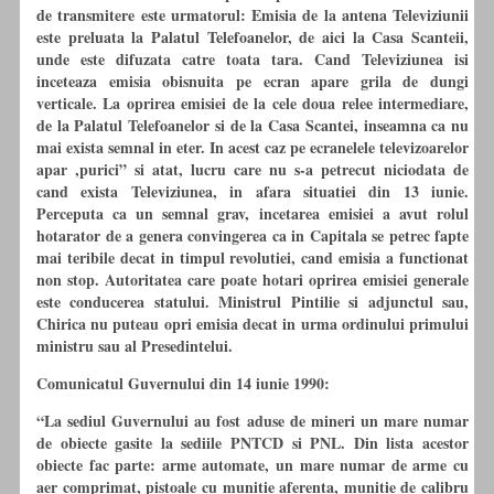
de transmitere este urmatorul: Emisia de la antena Televiziunii
este preluata la Palatul Telefoanelor, de aici la Casa Scanteii,
unde este difuzata catre toata tara. Cand Televiziunea isi
inceteaza emisia obisnuita pe ecran apare grila de dungi
verticale. La oprirea emisiei de la cele doua relee intermediare,
de la Palatul Telefoanelor si de la Casa Scantei, inseamna ca nu
mai exista semnal in eter. In acest caz pe ecranelele televizoarelor
apar ,purici” si atat, lucru care nu s-a petrecut niciodata de
cand exista Televiziunea, in afara situatiei din 13 iunie.
Perceputa ca un semnal grav, incetarea emisiei a avut rolul
hotarator de a genera convingerea ca in Capitala se petrec fapte
mai teribile decat in timpul revolutiei, cand emisia a functionat
non stop. Autoritatea care poate hotari oprirea emisiei generale
este conducerea statului. Ministrul Pintilie si adjunctul sau,
Chirica nu puteau opri emisia decat in urma ordinului primului
ministru sau al Presedintelui.
Comunicatul Guvernului din 14 iunie 1990:
“La sediul Guvernului au fost aduse de mineri un mare numar
de obiecte gasite la sediile PNTCD si PNL. Din lista acestor
obiecte fac parte: arme automate, un mare numar de arme cu
aer comprimat, pistoale cu munitie aferenta, munitie de calibru