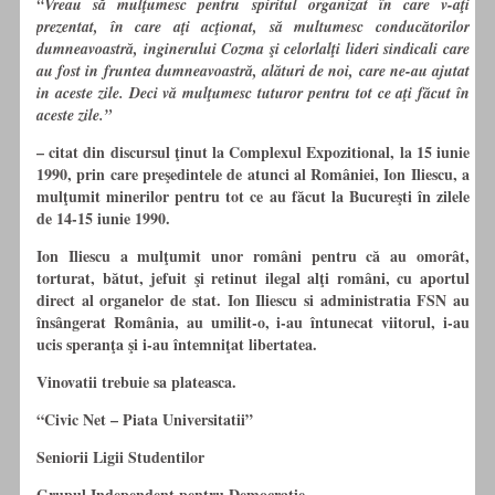
“Vreau să mulţumesc pentru spiritul organizat
în
care v-aţi
prezentat,
în
care aţi acţionat, să multumesc conducătorilor
dumneavoastră, inginerului Cozma şi celorlalţi lideri sindicali care
au fost in fruntea dumneavoastră, alături de noi, care ne-au ajutat
in aceste zile. Deci vă mulţumesc tuturor pentru tot ce aţi făcut
în
aceste zile.”
– citat din discursul ţinut la Complexul Expozitional, la 15 iunie
1990, prin care preşedintele de atunci al României, Ion Iliescu, a
mulţumit minerilor pentru tot ce au făcut la Bucureşti
în
zilele
de 14-15 iunie 1990.
Ion Iliescu a mulţumit unor români pentru că au omorât,
torturat, bătut, jefuit şi retinut ilegal alţi români,
cu
aportul
direct al organelor de stat. Ion Iliescu si administratia FSN au
însângerat România, au umilit-o, i-au întunecat viitorul, i-au
ucis speranţa şi i-au întemniţat libertatea.
Vinovatii trebuie sa plateasca.
“Civic Net – Piata Universitatii”
Seniorii Ligii Studentilor
Grupul Independent pentru Democratie