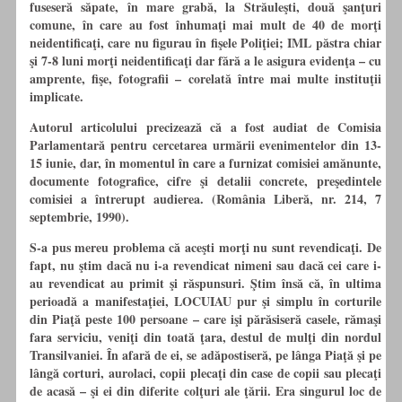
fuseseră săpate,
în
mare grabă, la Străuleşti, două şanţuri
comune,
în
care au fost înhumaţi mai mult de 40 de morţi
neidentificaţi, care nu figurau
în
fişele Poliţiei; IML păstra chiar
şi 7-8 luni morţi neidentificaţi dar fără a le asigura evidenţa –
cu
amprente, fişe, fotografii – corelată între mai multe instituţii
implicate.
Autorul articolului precizează că a fost audiat de Comisia
Parlamentară pentru cercetarea urmării evenimentelor din 13-
15 iunie, dar,
în
momentul
în
care a furnizat comisiei amănunte,
documente fotografice, cifre şi detalii concrete, preşedintele
comisiei a întrerupt audierea. (România Liberă, nr. 214, 7
septembrie, 1990).
S-a pus mereu problema că aceşti morţi nu sunt revendicaţi. De
fapt, nu ştim dacă nu i-a revendicat nimeni sau dacă cei care i-
au revendicat au primit şi răspunsuri. Ştim însă că,
în
ultima
perioadă a manifestaţiei, LOCUIAU pur şi simplu
în
corturile
din Piaţă peste 100 persoane – care işi părăsiseră casele, rămaşi
fara serviciu, veniţi din toată ţara, destul de mulţi din nordul
Transilvaniei.
În
afară de ei, se adăpostiseră, pe lânga Piaţă şi pe
lângă corturi, aurolaci, copii plecaţi din case de copii sau plecaţi
de acasă – şi ei din diferite colţuri ale ţării. Era singurul loc de