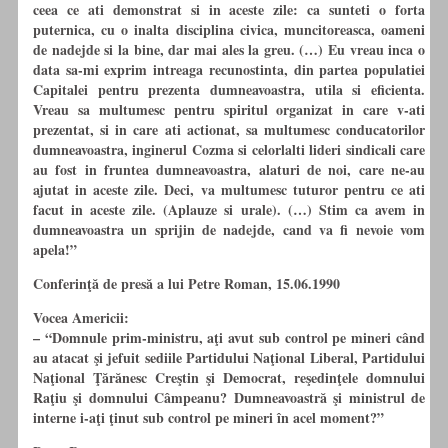
ceea ce ati demonstrat si in aceste zile: ca sunteti o forta
puternica, cu o inalta disciplina civica, muncitoreasca, oameni
de nadejde si la bine, dar mai ales la greu. (…) Eu vreau inca o
data sa-mi exprim intreaga recunostinta, din partea populatiei
Capitalei pentru prezenta dumneavoastra, utila si eficienta.
Vreau sa multumesc pentru spiritul organizat in care v-ati
prezentat, si in care ati actionat, sa multumesc conducatorilor
dumneavoastra, inginerul Cozma si celorlalti lideri sindicali care
au fost in fruntea dumneavoastra, alaturi de noi, care ne-au
ajutat in aceste zile. Deci, va multumesc tuturor pentru ce ati
facut in aceste zile. (Aplauze si urale). (…) Stim ca avem in
dumneavoastra un sprijin de nadejde, cand va fi nevoie vom
apela!”
Conferinţă de presă a lui Petre Roman, 15.06.1990
Vocea Americii:
– “Domnule prim-ministru, aţi avut sub control pe mineri când
au atacat şi jefuit sediile Partidului Naţional Liberal, Partidului
Naţional Ţărănesc Creştin şi Democrat, reşedinţele domnului
Raţiu şi domnului Câmpeanu? Dumneavoastră şi ministrul de
interne i-aţi ţinut sub control pe mineri în acel moment?”