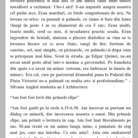
lovitura puternica si mai ales ce am simtit cand unul dintre
navalitori a exclamat: Uite-i aici! S-au napustit asupra noastra
cel putin zece. Erau murdari,
cu
fetele congestionate de ura. Ne
loveau
cu
orice:
cu
pumnii si palmele,
cu
cizme si bate din lemn
(lungi de peste 1 m
cu
diametrul de cca 5 cm). Erau multi,
foarte multi, cred ca sute, si invadasera practic scoala. Erau
ingrozitor de brutali, simteau o placere diabolica sa vina sa te
loveasca fiecare
cu
ce avea (bate, rangi de fier, furtune de
cauciuc, ori, mai simplu,
cu
picioarele,
cu
palmele).si dupa cum
se pricepeau mai bine. Scosi in strada, pe Edgar Quinet, ne-au
urcat unul peste altul intr-o masina a guvernului. Pe bancheta
din spate s-a urcat un miner (oricum, era imbracat in tinuta de
miner). Era cel, care pe parcursul drumului pana la Palatul din
Piata Victoriei ne-a palmuit
cu
multa sete si profesionalism.” –
Silvana Anghel studenta an I Arhitectura
“Am fost fost lovit din primele clipe”
“Am fost gasiti pe la orele 6.15-6.30. Am incercat sa purtam un
dialog
cu
minerii, dar incercarea noastra a esuat. Din primele
clipe, am primit o lovitura in cap. Am fost luat literalmente pe
sus. M-am trezit
cu
un miner langa mine, o jumatate de etaj
mai jos, care ma intreba: Ce este asta?. Asta este emitatorul