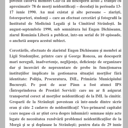
povestit câtorva membri GID că au descoperit acolo 2 tranşee
cu
aproximativ 78 de morţi neidentificaţi – decedaţi
în
perioada 13-
17 iunie 1990. Au mai existat şi alte persoane – ziarişti,
fotoreporteri, studenţi – care au efectuat cercetări şi fotografii la
Institutul de Medicină Legală şi la Cimitirul Străuleşti. In
august-septembrie 1990, sub semnătura lui Eugen Dichiseanu,
ziarul România Liberă a publicat, într-un serial de 10 episoade,
o anchetă asupra acestui subiect.
Cercetările, efectuate de ziaristul Eugen Dichiseanu şi membri ai
Ligii Studenţilor, printre care şi George Roncea, au descoperit
mari nereguli, inadvertenţe, neglijenţe, deficienţe de organizare
dar şi încercări de neprezentare de probe
în
funcţionarea
instituţiilor implicate
în
gestionarea situaţiei morţilor fără
identitate: Poliţia, Procuratura, IML, Primăria Municipiului
Bucureşti. Pe post de acar Păun a fost atunci IPS
(Întreprinderea de Prestări Servicii) care nu ar fi asigurat
transportul corect al morţilor neidentificaţi de la IML la cimitir.
Groparii de la Străuleşti povesteau că într-unele dintre sicrie
erau şi câte 2 cadavre de neidentificaţi! Vice-primarul capitalei
(care negase că ar ştiut ceva despre înhumări) semnase nişte acte
legate de necesitatea rezolvării problemei neidentificaţilor de la
Morgă şi se şi deplasase la Străuleşti; pentru data de 29 iunie