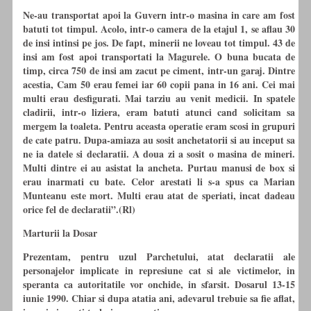
Ne-au transportat apoi la Guvern intr-o masina in care am fost
batuti tot timpul. Acolo, intr-o camera de la etajul 1, se aflau 30
de insi intinsi pe jos. De fapt, minerii ne loveau tot timpul. 43 de
insi am fost apoi transportati la Magurele. O buna bucata de
timp, circa 750 de insi am zacut pe ciment, intr-un garaj. Dintre
acestia, Cam 50 erau femei iar 60 copii pana in 16 ani. Cei mai
multi erau desfigurati. Mai tarziu au venit medicii. In spatele
cladirii, intr-o liziera, eram batuti atunci cand solicitam sa
mergem la toaleta. Pentru aceasta operatie eram scosi in grupuri
de cate patru. Dupa-amiaza au sosit anchetatorii si au inceput sa
ne ia datele si declaratii. A doua zi a sosit o masina de mineri.
Multi dintre ei au asistat la ancheta. Purtau manusi de box si
erau inarmati
cu
bate. Celor arestati li s-a spus ca Marian
Munteanu este mort. Multi erau atat de speriati, incat dadeau
orice fel de declaratii”.(Rl)
Marturii la Dosar
Prezentam, pentru uzul Parchetului, atat declaratii ale
personajelor implicate in represiune cat si ale victimelor, in
speranta ca autoritatile vor onchide, in sfarsit. Dosarul 13-15
iunie 1990. Chiar si dupa atatia ani, adevarul trebuie sa fie aflat,