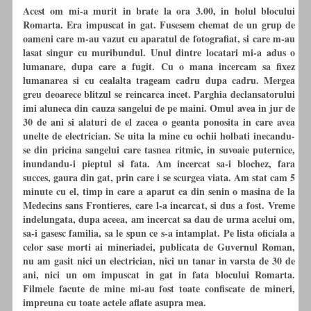
Acest om mi-a murit in brate la ora 3.00, in holul blocului
Romarta. Era impuscat in gat. Fusesem chemat de un grup de
oameni care m-au vazut
cu
aparatul de fotografiat, si care m-au
lasat singur
cu
muribundul. Unul dintre locatari mi-a adus o
lumanare, dupa care a fugit.
Cu
o mana incercam sa fixez
lumanarea si
cu
cealalta trageam cadru dupa cadru. Mergea
greu deoarece blitzul se reincarca incet. Parghia declansatorului
imi aluneca din cauza sangelui de pe maini. Omul avea in jur de
30 de ani si alaturi de el zacea o geanta ponosita in care avea
unelte de electrician. Se uita la mine
cu
ochii holbati inecandu-
se din pricina sangelui care tasnea ritmic, in suvoaie puternice,
inundandu-i pieptul si fata. Am incercat sa-i blochez, fara
succes, gaura din gat, prin care i se scurgea viata. Am stat cam 5
minute
cu
el, timp in care a aparut ca din senin o masina de la
Medecins sans Frontieres, care l-a incarcat, si dus a fost. Vreme
indelungata, dupa aceea, am incercat sa dau de urma acelui om,
sa-i gasesc familia, sa le spun ce s-a intamplat. Pe lista oficiala a
celor sase morti ai mineriadei, publicata de Guvernul Roman,
nu am gasit nici un electrician, nici un tanar in varsta de 30 de
ani, nici un om impuscat in gat in fata blocului Romarta.
Filmele facute de mine mi-au fost toate confiscate de mineri,
impreuna
cu
toate actele aflate asupra mea.