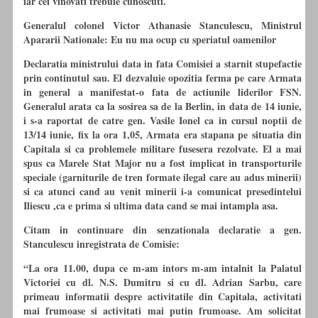
iar cei vinovati trebuie cunoscuti.
Generalul colonel Victor Athanasie Stanculescu, Ministrul
Apararii Nationale: Eu nu ma ocup
cu
speriatul oamenilor
Declaratia ministrului data in fata Comisiei a starnit stupefactie
prin continutul sau. El dezvaluie opozitia ferma pe care Armata
in general a manifestat-o fata de actiunile liderilor FSN.
Generalul arata ca la sosirea sa de la Berlin, in data de 14 iunie,
i s-a raportat de catre gen. Vasile Ionel ca in cursul noptii de
13/14 iunie, fix la ora 1,05, Armata era stapana pe situatia din
Capitala si ca problemele militare fusesera rezolvate. El a mai
spus ca Marele Stat Major nu a fost implicat in transporturile
speciale (garniturile de tren formate ilegal care au adus minerii)
si ca atunci cand au venit minerii i-a comunicat presedintelui
Iliescu ,ca e prima si ultima data cand se mai intampla asa.
Citam in continuare din senzationala declaratie a gen.
Stanculescu inregistrata de Comisie:
“La ora 11.00, dupa ce m-am intors m-am intalnit la Palatul
Victoriei
cu
dl. N.S. Dumitru si
cu
dl. Adrian Sarbu, care
primeau informatii despre activitatile din Capitala, activitati
mai frumoase si activitati mai putin frumoase. Am solicitat