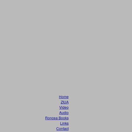
Home
ZIUA
Video
Audio
Roncea Books
Links
Contact