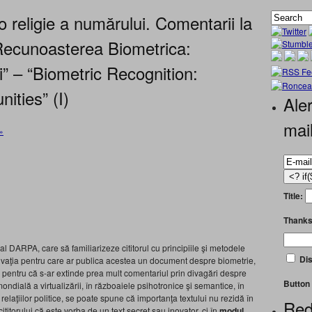
 religie a numărului. Comentarii la
ecunoasterea Biometrica:
i” – “Biometric Recognition:
ities” (I)
Aler
mai
»
Title:
Thanks
i al DARPA, care să familiarizeze cititorul cu principiile şi metodele
Dis
tivaţia pentru care ar publica acestea un document despre biometrie,
ar pentru că s-ar extinde prea mult comentariul prin divagări despre
Button 
ială a virtualizării, în războaiele psihotronice şi semantice, în
relaţiilor politice, se poate spune că importanţa textului nu rezidă în
Red
cititorului că este vorba de un text secret sau inovator, ci în
modul