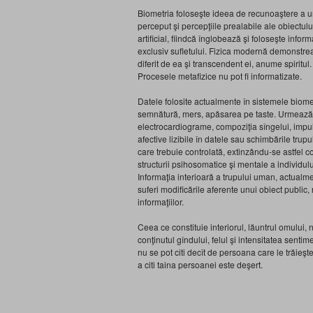
Biometria foloseşte ideea de recunoaştere a un
perceput şi percepţiile prealabile ale obiectulu
artificial, fiindcă înglobează şi foloseşte informa
exclusiv sufletului. Fizica modernă demonstrea
diferit de ea şi transcendent ei, anume spiritul
Procesele metafizice nu pot fi informatizate.
Datele folosite actualmente în sistemele biomet
semnătură, mers, apăsarea pe taste. Urmează i
electrocardiograme, compoziţia sîngelui, impuls
afective lizibile în datele sau schimbările trupu
care trebuie controlată, extinzându-se astfel con
structurii psihosomatice şi mentale a individulu
Informaţia interioară a trupului uman, actualme
suferi modificările aferente unui obiect publi
informaţiilor.
Ceea ce constituie interiorul, lăuntrul omului
conţinutul gîndului, felul şi intensitatea senti
nu se pot citi decît de persoana care le trăieş
a citi taina persoanei este deşert.