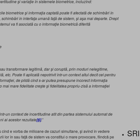
ertitudine şi variaţie în sistemele biometrice, incluzînd:
icile biometrice şi informaţia captată poate fi afectată de schimbări în
li, schimbări în interfaţa umană faţă de sistem, şi aşa mai departe. Drept
istemul va fi asociată cu o informaţie biometrică diferită
e
au transformare legitimă, dar şi coruptă, prin moduri nelegitime,
tc. Poate fi aplicată nepotrivit într-un context altul decît cel pentru
informaţiei, de pildă cînd s-ar putea presupune incorect informaţia
mai mare fidelitate creşte şi fidelitatea propriu-zisă a informaţiei
ntr-un context de incertitudine atît din partea sistemului automat de
ni ai acestor rezultate
.”
[6]
SRI
es cînd e vorba de milioane de cazuri simultane, şi avînd în vedere
nării lor în sau faţă de sistem va constitui o mare provocare, fiindcă pe