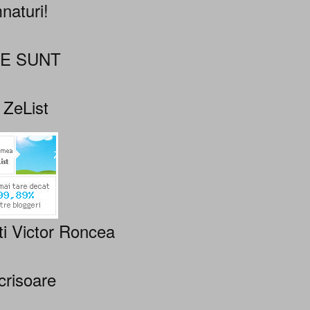
naturi!
NE SUNT
 ZeList
ti Victor Roncea
crisoare