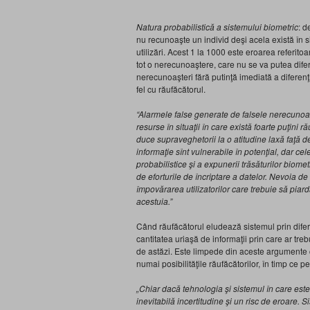
Natura probabilistică a sistemului biometric
: d
nu recunoaşte un individ deşi acela există în 
utilizări. Acest 1 la 1000 este eroarea referitoa
tot o nerecunoaştere, care nu se va putea dife
nerecunoaşteri fără putinţă imediată a diferenţie
fel cu răufăcătorul.
“Alarmele false generate de falsele nerecunoaş
resurse în situaţii în care există foarte puţini 
duce supraveghetorii la o atitudine laxă faţă d
informaţie sînt vulnerabile în potenţial, dar ce
probabilistice şi a expunerii trăsăturilor biomet
de eforturile de încriptare a datelor. Nevoia de
împovărarea utilizatorilor care trebuie să piard
acestuia.”
Când răufăcătorul eludează sistemul prin diferi
cantitatea uriaşă de informaţii prin care ar tr
de astăzi. Este limpede din aceste argumente 
numai posibilităţile răufăcătorilor, în timp ce p
„Chiar dacă tehnologia şi sistemul în care este
inevitabilă incertitudine şi un risc de eroare.