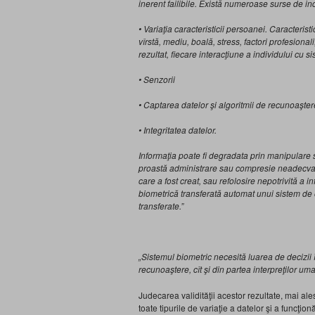
inerent failibile. Există numeroase surse de inc
• Variaţia caracteristicii persoanei. Caracterist
vîrstă, mediu, boală, stress, factori profesiona
rezultat, fiecare interacţiune a individului cu s
• Senzorii
• Captarea datelor şi algoritmii de recunoaşter
• Integritatea datelor.
Informaţia poate fi degradata prin manipulare s
proastă administrare sau compresie neadecvată, e
care a fost creat, sau refolosire nepotrivită a 
biometrică transferată automat unui sistem de o 
transferate.”
„Sistemul biometric necesită luarea de decizii î
recunoaştere, cît şi din partea interpreţilor uma
Judecarea validităţii acestor rezultate, mai al
toate tipurile de variaţie a datelor şi a funcţio