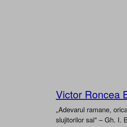
Victor Roncea 
„Adevarul ramane, oricar
slujitorilor sai" – Gh. I. 