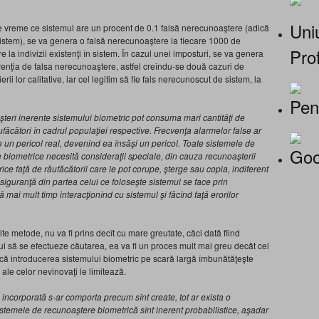
Uniu
e vreme ce sistemul are un procent de 0.1 falsă nerecunoaştere (adică
sistem), se va genera o falsă nerecunoaştere la fiecare 1000 de
Prof
re la indivizii existenţi în sistem. În cazul unei imposturi, se va genera
renţia de falsa nerecunoaştere, astfel creîndu-se două cazuri de
rii lor calitative, iar cel legitim să fie fals nerecunoscut de sistem, la
Pen
teri inerente sistemului biometric pot consuma mari cantităţi de
răufăcători în cadrul populaţiei respective. Frecvenţa alarmelor false ar
e un pericol real, devenind ea însăşi un pericol. Toate sistemele de
Goo
le biometrice necesită consideraţii speciale, din cauza recunoaşterii
rice faţă de răufăcătorii care le pot corupe, şterge sau copia, indiferent
 siguranţă din partea celui ce foloseşte sistemul se face prin
ă mai mult timp interacţionînd cu sistemul şi făcînd faţă erorilor
te metode, nu va fi prins decît cu mare greutate, căci dată fiind
ebui să se efectueze căutarea, ea va fi un proces mult mai greu decât cel
că introducerea sistemului biometric pe scară largă îmbunătăţeşte
e ale celor nevinovaţi le limitează.
 incorporată s-ar comporta precum sînt create, tot ar exista o
 Sistemele de recunoaştere biometrică sînt inerent probabilistice, aşadar