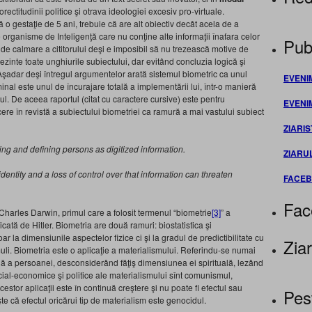
rectitudinii politice şi otrava ideologiei excesiv pro-virtuale.
o gestaţie de 5 ani, trebuie că are alt obiectiv decât acela de a
e organisme de Inteligenţă care nu conţine alte informaţii înafara celor
Publ
de calmare a cititorului deşi e imposibil să nu trezească motive de
rezinte toate unghiurile subiectului, dar evitând concluzia logică şi
Aşadar deşi întregul argumentelor arată sistemul biometric ca unul
EVENI
minal este unul de încurajare totală a implementării lui, într-o manieră
l. De aceea raportul (citat cu caractere cursive) este pentru
EVENI
ere în revistă a subiectului biometriei ca ramură a mai vastului subiect
ZIARIS
ng and defining persons as digitized information.
ZIARU
 identity and a loss of control over that information can threaten
FACE
Fac
 Charles Darwin, primul care a folosit termenul “biometrie
[3]
” a
licată de Hitler. Biometria are două ramuri: biostatistica şi
la dimensiunile aspectelor fizice ci şi la gradul de predictibilitate cu
Ziar
uli. Biometria este o aplicaţie a materialismului. Referindu-se numai
ă a persoanei, desconsiderând făţiş dimensiunea ei spirituală, lezând
cial-economice şi politice ale materialismului sînt comunismul,
estor aplicaţii este în continuă creştere şi nu poate fi efectul sau
Pes
te că efectul oricărui tip de materialism este genocidul.