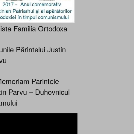
ista Familia Ortodoxa
nile Părintelui Justin
vu
Memoriam Parintele
tin Parvu – Duhovnicul
mului