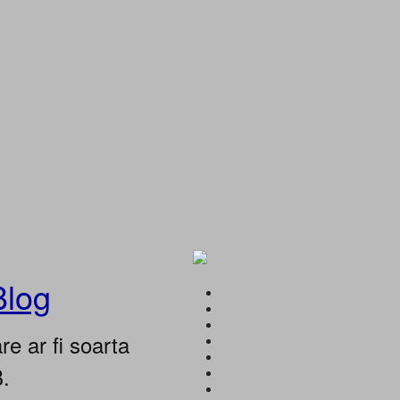
Blog
e ar fi soarta
B.