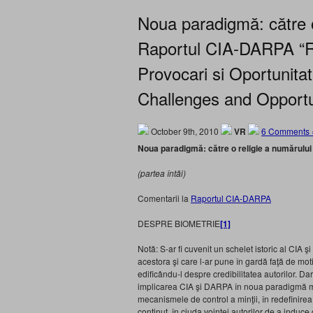
Noua paradigmă: către o
Raportul CIA-DARPA “R
Provocari si Oportunitat
Challenges and Opportun
October 9th, 2010
VR
6 Comments 
Noua paradigmă: către o religie a numărului
(partea întâi)
Comentarii la
Raportul CIA-DARPA
DESPRE BIOMETRIE
[1]
Notă: S-ar fi cuvenit un schelet istoric al CIA ş
acestora şi care l-ar pune în gardă faţă de mo
edificându-l despre credibilitatea autorilor. D
implicarea CIA şi DARPA în noua paradigmă mond
mecanismele de control a minţii, în redefinirea 
conţinut, în ciuda voinţei autorilor de a induce 