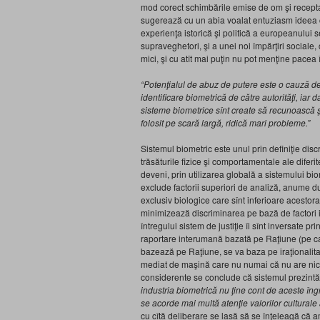
mod corect schimbările emise de om şi receptate
sugerează cu un abia voalat entuziasm ideea c
experienţa istorică şi politică a europeanului 
supraveghetori, şi a unei noi împărţiri sociale,
mici, şi cu atît mai puţin nu pot menţine pacea
“Potenţialul de abuz de putere este o cauză de 
identificare biometrică de către autorităţi, iar 
sisteme biometrice sînt create să recunoască şi 
folosit pe scară largă, ridică mari probleme.
”
Sistemul biometric este unul prin definiţie disc
trăsăturile fizice şi comportamentale ale difer
deveni, prin utilizarea globală a sistemului biome
exclude factorii superiori de analiză, anume duh
exclusiv biologice care sînt inferioare acestor
minimizează discriminarea pe bază de factori in
întregului sistem de justiţie îi sînt inversate p
raportare interumană bazată pe Raţiune (pe car
bazează pe Raţiune, se va baza pe iraţionalit
mediat de maşină care nu numai că nu are nici ra
considerente se conclude că sistemul prezintă 
industria biometrică nu ţine cont de aceste îngri
se acorde mai multă atenţie valorilor culturale 
cu cîtă deliberare se lasă să se înţeleagă că 