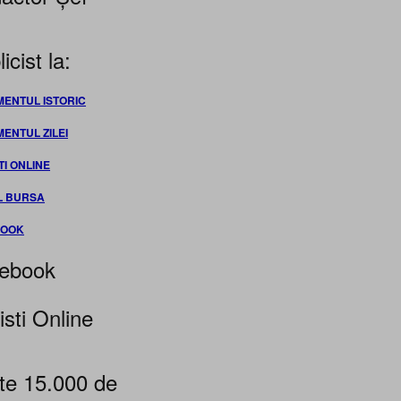
icist la:
MENTUL ISTORIC
MENTUL ZILEI
TI ONLINE
L BURSA
BOOK
ebook
isti Online
te 15.000 de