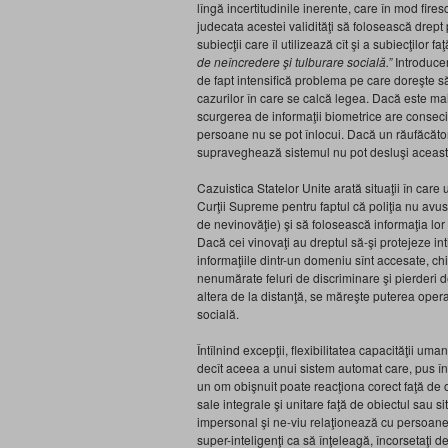
lîngă incertitudinile inerente, care în mod fire
judecata acestei validităţi să folosească drept
subiecţii care îl utilizează cît şi a subiecţilor fa
de neîncredere şi tulburare socială.”
Introducer
de fapt intensifică problema pe care doreşte să
cazurilor în care se calcă legea. Dacă este mai u
scurgerea de informaţii biometrice are conseci
persoane nu se pot înlocui. Dacă un răufăcător 
supraveghează sistemul nu pot desluşi aceasta 
Cazuistica Statelor Unite arată situaţii în care 
Curţii Supreme pentru faptul că poliţia nu avu
de nevinovăţie) şi să folosească informaţia lor 
Dacă cei vinovaţi au dreptul să-şi protejeze in
informaţiile dintr-un domeniu sînt accesate, chi
nenumărate feluri de discriminare şi pierderi d
altera de la distanţă, se măreşte puterea opera
socială.
Întîlnind excepţii, flexibilitatea capacităţii u
decît aceea a unui sistem automat care, pus în 
un om obişnuit poate reacţiona corect faţă de o
sale integrale şi unitare faţă de obiectul sau si
impersonal şi ne-viu relaţionează cu persoane vi
super-inteligenţi ca să înţeleagă, încorsetaţi de f