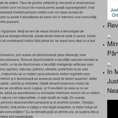
 de sistem. Tipul de gîndire utilitarist şi mercantil al americanului
reării unor noi locuri de muncă pentru aceşti supraveghetori, însă
sesizează imediat pericolul creării unei noi clase sociale de
 care nu poate fi aducătoare de pace nici în interiorul unei comunităţi
 între popoare.
Rev
îngrijorare. Mulţi se tem de reaua folosire a tehnologiei de
dacă se doreşte eficientă, aceste temeri trebuie luate în serios. Unele
să urmărească indivizi fără ştirea lor, iar acest lucru deşi nu a fost
Minu
Pâr
riminatoriu, prin aceea că discriminează (face diferenţe) între
itelor persoane. Ramura discriminatorie a facultăţii
naturale
mentale ar
tric, un tip de discriminare a facultăţii inteligenţei artificiale care
In 
ul (spiritul), raţiunea, psihicul, afectele, preferîndu-le pe cele
a, instaurîndu-se un sistem opus actualului sistem legislativ care
Jus
feriori şi o favorizează pe aceea pe bază de factori superiori. Astfel
rincipiile, valorile şi metodele. Odată devenit anacronic modul de
Nea
e se constituie acum Legea), ar fi inevitabil ca ceea ce nu se
ate, adică pe asemănarea cu animalele inferioare omului într-un sistem
ţiune nici iraţionalitate, ci este lipsită de viaţă. Din aceste
pericolul dezumanizării persoanei şi al anarhiei sociale.
“
Desigur,
jorări, însă pentru a cîştiga o mai largă acceptare, ar trebui totuşi să
ale comunităţilor.”
Cu ce delicată grijă se afirmă una, se susţine alta şi
ambele sînt neadevărate.