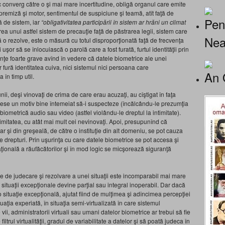
sc converg către o şi mai mare incertitudine, obligă organul care emite
 premiză şi motor, sentimentul de suspiciune şi teamă, atît faţă de
Pen
ţă de sistem, iar
“obligativitatea participării în sistem ar hrăni un climat
ea unui astfel sistem de precauţie faţă de păstrarea legii, sistem care
Nea
 o rezolve, este o măsură cu totul disproporţionată faţă de frecvenţa
şor să se înlocuiască o parolă care a fost furată, furtul identităţii prin
nţe foarte grave avînd în vedere că datele biometrice ale unei
fură identitatea cuiva, nici sistemul nici persoana care
An 
în timp util.
unii, deşi vinovaţi de crima de care erau acuzaţi, au cîştigat în faţa
sese un motiv bine întemeiat să-i suspecteze (încălcându-le prezumţia
biometrică audio sau video (astfel violându-le dreptul la intimitate).
timitatea, cu atât mai mult cei nevinovaţi. Apoi, presupunînd că
ar şi din greşeală, de către o instituţie din alt domeniu, se pot cauza
e drepturi. Prin uşurinţa cu care datele biometrice se pot accesa şi
ţională a răufăcătorilor şi în mod logic se micşorează siguranţă
mane de judecare şi rezolvare a unei situaţii este incomparabil mai mare
situaţii excepţionale devine parţial sau integral inoperabil. Dar dacă
 situaţie excepţională, ajutat fiind de mulţimea şi adîncimea percepţiei
tuaţia experiată, în situaţia semi-virtualizată în care sistemul
i, administratorii virtuali sau umani datelor biometrice ar trebui să fie
iltrul virtualităţii, gradul de variabilitate a datelor şi să poată judeca în