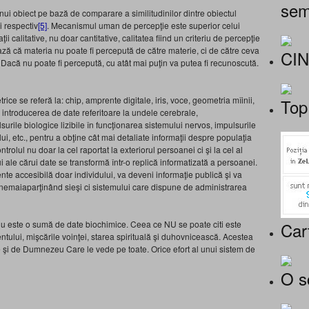
sem
ui obiect pe bază de comparare a similitudinilor dintre obiectul
i respectiv
[5]
. Mecanismul uman de percepţie este superior celui
ţii calitative, nu doar cantitative, calitatea fiind un criteriu de percepţie
ză că materia nu poate fi percepută de către materie, ci de către ceva
CI
. Dacă nu poate fi percepută, cu atât mai puţin va putea fi recunoscută.
rice se referă la:
chip, amprente digitale, iris, voce, geometria mîinii,
Top
ntroducerea de date referitoare la undele cerebrale,
urile biologice lizibile în funcţionarea sistemului nervos, impulsurile
lui, etc., pentru a obţine cât mai detaliate informaţii despre populaţia
trolul nu doar la cel raportat la exteriorul persoanei ci şi la cel al
i ale cărui date se transformă într-o replică informatizată a persoanei.
nte accesibilă doar individului, va deveni informaţie publică şi va
c, nemaiaparţinând sieşi ci sistemului care dispune de administrarea
Car
, nu este o sumă de date biochimice. Ceea ce NU se poate citi este
mentului, mişcările voinţei, starea spirituală şi duhovnicească. Acestea
te şi de Dumnezeu Care le vede pe toate. Orice efort al unui sistem de
O s