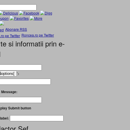
Abonare RSS
Roncea.ro pe Twitter
te si informatii prin e-
l
'>
 Message:
play Submit button
label:
actor Șef