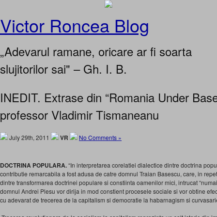
Victor Roncea Blog
„Adevarul ramane, oricare ar fi soarta
slujitorilor sai" – Gh. I. B.
INEDIT. Extrase din “Romania Under Base
professor Vladimir Tismaneanu
July 29th, 2011
VR
No Comments »
DOCTRINA POPULARA.
“In interpretarea corelatiei dialectice dintre doctrina popu
contributie remarcabila a fost adusa de catre domnul Traian Basescu, care, in repeta
dintre transformarea doctrinei populare si constiinta oamenilor mici, intrucat “numai
domnul Andrei Plesu vor dirija in mod constient procesele sociale si vor obtine efec
cu adevarat de trecerea de la capitalism si democratie la habarnagism si curvasarie