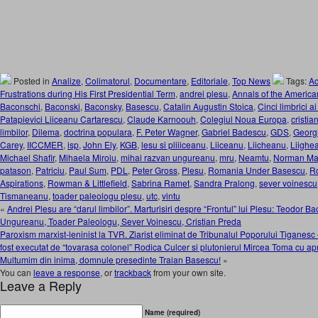
Posted in
Analize
,
Colimatorul
,
Documentare
,
Editoriale
,
Top News
Tags:
Ac
Frustrations during His First Presidential Term
,
andrei plesu
,
Annals of the America
Baconschi
,
Baconski
,
Baconsky
,
Basescu
,
Catalin Augustin Stoica
,
Cinci limbrici a
Patapievici Liiceanu Cartarescu
,
Claude Karnoouh
,
Colegiul Noua Europa
,
cristia
limbilor
,
Dilema
,
doctrina populara
,
F. Peter Wagner
,
Gabriel Badescu
,
GDS
,
Georgi
Carey
,
IICCMER
,
isp
,
John Ely
,
KGB
,
lesu si pliiiceanu
,
Liiceanu
,
Liicheanu
,
Liighe
Michael Shafir
,
Mihaela Miroiu
,
mihai razvan ungureanu
,
mru
,
Neamtu
,
Norman M
patason
,
Patriciu
,
Paul Sum
,
PDL
,
Peter Gross
,
Plesu
,
Romania Under Basescu
,
R
Aspirations
,
Rowman & Littlefield
,
Sabrina Ramet
,
Sandra Pralong
,
sever voinescu
Tismaneanu
,
toader paleologu plesu
,
utc
,
vintu
«
Andrei Plesu are “darul limbilor”. Marturisiri despre “Frontul” lui Plesu: Teodor 
Ungureanu, Toader Paleologu, Sever Voinescu, Cristian Preda
Paroxism marxist-leninist la TVR. Ziarist eliminat de Tribunalul Poporului Tiganesc
fost executat de “tovarasa colonel” Rodica Culcer si plutonierul Mircea Toma cu ap
Multumim din inima, domnule presedinte Traian Basescu!
»
You can
leave a response
, or
trackback
from your own site.
Leave a Reply
Name (required)