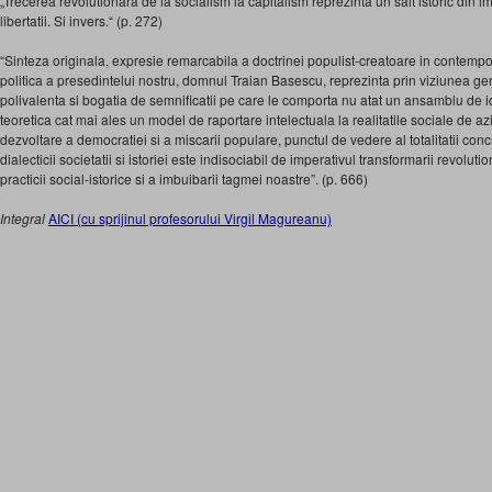
„Trecerea revolutionara de la socialism la capitalism reprezinta un salt istoric din im
libertatii. Si invers.“ (p. 272)
“Sinteza originala, expresie remarcabila a doctrinei populist-creatoare in contempor
politica a presedintelui nostru, domnul Traian Basescu, reprezinta prin viziunea ge
polivalenta si bogatia de semnificatii pe care le comporta nu atat un ansamblu de i
teoretica cat mai ales un model de raportare intelectuala la realitatile sociale de a
dezvoltare a democratiei si a miscarii populare, punctul de vedere al totalitatii conc
dialecticii societatii si istoriei este indisociabil de imperativul transformarii revoluti
practicii social-istorice si a imbuibarii tagmei noastre”. (p. 666)
Integral
AICI (cu sprijinul profesorului Virgil Magureanu)