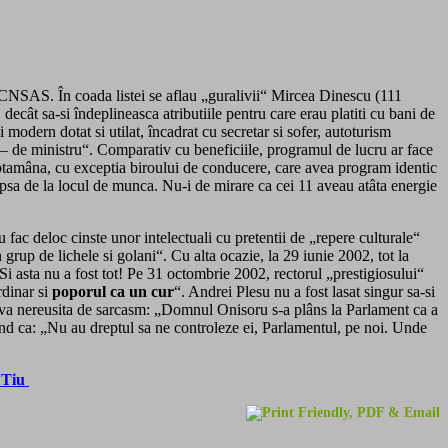
le CNSAS. În coada listei se aflau „guralivii“ Mircea Dinescu (111
ecât sa-si îndeplineasca atributiile pentru care erau platiti cu bani de
odern dotat si utilat, încadrat cu secretar si sofer, autoturism
te – de ministru“. Comparativ cu beneficiile, programul de lucru ar face
aptamâna, cu exceptia biroului de conducere, care avea program identic
a lipsa de la locul de munca. Nu-i de mirare ca cei 11 aveau atâta energie
 fac deloc cinste unor intelectuali cu pretentii de „repere culturale“
 grup de lichele si golani“. Cu alta ocazie, la 29 iunie 2002, tot la
 Si asta nu a fost tot! Pe 31 octombrie 2002, rectorul „prestigiosului“
rdinar si
poporul ca un cur
“. Andrei Plesu nu a fost lasat singur sa-si
ativa nereusita de sarcasm: „Domnul Onisoru s-a plâns la Parlament ca a
nând ca: „Nu au dreptul sa ne controleze ei, Parlamentul, pe noi. Unde
n Tiu