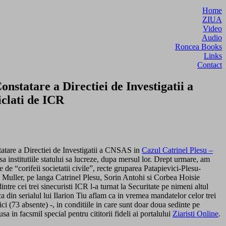
Home
ZIUA
Video
Audio
Roncea Books
Links
Contact
nstatare a Directiei de Investigatii a
iclati de ICR
atare a Directiei de Investigatii a CNSAS in
Cazul Catrinel Plesu –
 institutiile statului sa lucreze, dupa mersul lor. Drept urmare, am
 de “corifeii societatii civile”, recte gruparea Patapievici-Plesu-
a Muller, pe langa Catrinel Plesu, Sorin Antohi si Corbea Hoisie
tre cei trei sinecuristi ICR l-a turnat la Securitate pe nimeni altul
 din serialul lui Ilarion Tiu aflam ca in vremea mandatelor celor trei
i (73 absente) -, in conditiile in care sunt doar doua sedinte pe
 in facsmil special pentru cititorii fideli ai portalului
Ziaristi Online
.