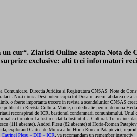
n cur“. Ziaristi Online asteapta Nota de Co
urprize exclusive: alti trei informatori rec
ia Comunicare, Directia Juridica si Registratura CNSAS, Nota de Const
atacit. Nu-i nimic. Desi putem copia tot Dosarul avem rabdarea de a lasa
 schimb, o foarte importanta trecere in revista a scandalurilor CNSAS create
oade publicat in Revista Cultura. Maine, cu dedicatie pentru doamna Hert
curitatii reconspirati de ICR, bastionul condamnarii comunismului. Unul din
l ca turnatorul a fost reciclat la Institutul… Cultural. Tot maine: daca
Dinescu (111 absente), Andrei Plesu (82 absente) si Horia-Roman Patapievic
ioada, explorand Cartea de Munca a lui Horia Roman Patapievici, reprodusa
 Catrinel Plesu – DIE – ICR
, va recomandam un remember instructiv: