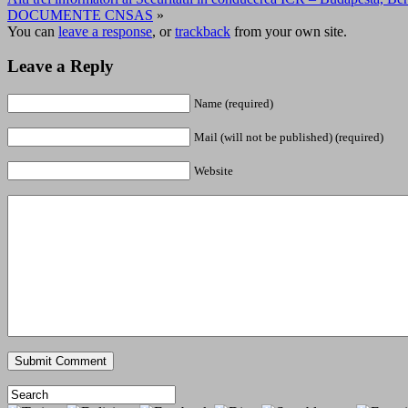
DOCUMENTE CNSAS
»
You can
leave a response
, or
trackback
from your own site.
Leave a Reply
Name (required)
Mail (will not be published) (required)
Website