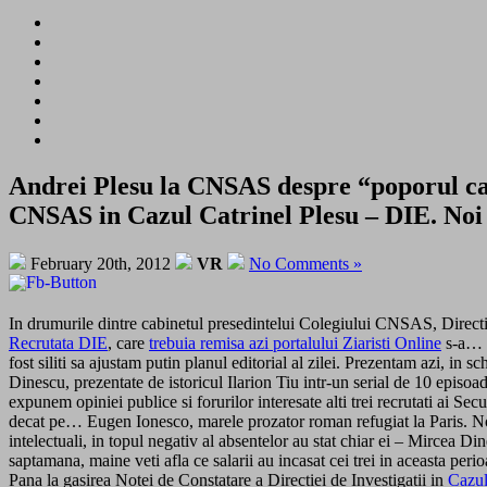
Andrei Plesu la CNSAS despre “poporul ca u
CNSAS in Cazul Catrinel Plesu – DIE. Noi s
February 20th, 2012
VR
No Comments »
In drumurile dintre cabinetul presedintelui Colegiului CNSAS, Direct
Recrutata DIE
, care
trebuia remisa azi portalului Ziaristi Online
s-a… r
fost siliti sa ajustam putin planul editorial al zilei. Prezentam azi, in
Dinescu, prezentate de istoricul Ilarion Tiu intr-un serial de 10 epis
expunem opiniei publice si forurilor interesate alti trei recrutati ai Se
decat pe… Eugen Ionesco, marele prozator roman refugiat la Paris. Norma
intelectuali, in topul negativ al absentelor au stat chiar ei – Mircea 
saptamana, maine veti afla ce salarii au incasat cei trei in aceasta per
Pana la gasirea Notei de Constatare a Directiei de Investigatii in
Cazul