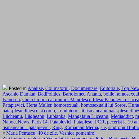
Posted in
Analize
,
Colimatorul
,
Documentare
,
Editoriale
,
Top Ne
Ascanio Damian
,
BadPolitics
,
Bartolomeu Anania
,
bolile homosexual
Ivanescu
,
Cinci limbrici ai mintii - Manolescu Plesu Patapievici Liic
Patapievici
,
Herta Muller
,
homosexuali
,
homosexualii lui Soros
,
Huma
pata-plesu dinescu si comp
,
kominternistii tismaneanu pata-plesu dine
Liicheanu
,
Liigheanu
,
Lubianka
,
Mangafaua Liiceanu
,
Mediaddict
,
m
NapocaNews
,
Paris 14
,
Patapievici
,
Pataplesu
,
PCR
,
pecerist la 19 an
tismaneanu - patapievici
,
Ring
,
Romanian Media
,
sie
,
sindromul bubi
«
Maria Petrascu. 40 de zile. Vesnica pomenire!
Alti trei informatori ai Securitatii in conducerea ICR – Budapesta, Ber