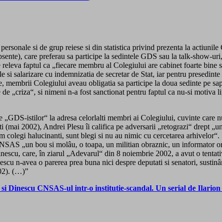
personale si de grup reiese si din statistica privind prezenta la actiuni
nte), care preferau sa participe la sedintele GDS sau la talk-show-uri, d
eleva faptul ca „fiecare membru al Colegiului are cabinet foarte bine si m
ile si salarizare cu indemnizatia de secretar de Stat, iar pentru presedin
e, membrii Colegiului aveau obligatia sa participe la doua sedinte pe s
dele de „criza“, si nimeni n-a fost sanctionat pentru faptul ca nu-si motiv
 „GDS-istilor“ la adresa celorlalti membri ai Colegiului, cuvinte care nu
sti (mai 2002), Andrei Plesu îi califica pe adversarii „retograzi“ drept „un
em colegi halucinanti, sunt blegi si nu au nimic cu cercetarea arhivelor“.
CNSAS „un bou si molâu, o toapa, un militian obraznic, un informator o
Dinescu, care, în ziarul „Adevarul“ din 8 noiembrie 2002, a avut o tent
nescu n-avea o parerea prea buna nici despre deputati si senatori, susti
002). (…)”
si Dinescu CNSAS-ul intr-o institutie-scandal. Un serial de Ilario