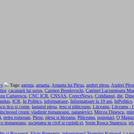
ws
Tags:
agenta
,
amanta
,
Amanta lui Plesu
,
andrei plesu
,
Andrei Plesu
ilor
,
cacanarii lui soros
,
Carmen Bendovschi
,
Catrinel Lacramioara Mari
eanu Cartarescu
,
CNC ICR
,
CNSAS
,
CorectNews
,
Cotidianul
,
die
,
Dine
nitas
,
ICR
,
In Politics
,
informatoare
,
Informatoare la 19 ani
,
InPolitics
scu ticu si comp
,
lautarul plesu
,
lesu si pliiiceanu
,
Liiceanu
,
Liiceanu - 
incinosul cronic vladimir tismaneanu. patapievici
,
Mircea Dinescu
,
mire
i
,
petru romosan
,
Plesu
,
plesu si liiceanu
,
Pliiceanu
,
poponari
,
Q Magaz
co tismaneanu
,
societatea in civil si curistii ei
,
Sorin Rosca Stanescu
,
sri
lin si Bucuresti. Elvin Bernstein, informatorul Teatrului National, i-a 