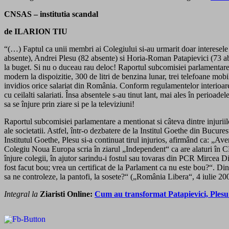
CNSAS – institutia scandal
de ILARION TIU
“(…) Faptul ca unii membri ai Colegiului si-au urmarit doar interesele 
absente), Andrei Plesu (82 absente) si Horia-Roman Patapievici (73 abse
la buget. Si nu o duceau rau deloc! Raportul subcomisiei parlamentare r
modern la dispoizitie, 300 de litri de benzina lunar, trei telefoane mob
invidios orice salariat din România. Conform regulamentelor interioar
cu ceilalti salariati. Însa absentele s-au tinut lant, mai ales în perioa
sa se înjure prin ziare si pe la televiziuni!
Raportul subcomisiei parlamentare a mentionat si câteva dintre injuriile
ale societatii. Astfel, într-o dezbatere de la Institul Goethe din Bucure
Institutul Goethe, Plesu si-a continuat tirul injurios, afirmând ca: „Av
Colegiu Noua Europa scria în ziarul „Independent“ ca are alaturi în 
înjure colegii, în ajutor sarindu-i fostul sau tovaras din PCR Mircea 
fost facut bou; vrea un certificat de la Parlament ca nu este bou?“. Di
sa ne controleze, la pantofi, la sosete?“ („România Libera“, 4 iulie 2
Integral la
Ziaristi Online:
Cum au transformat Patapievici, Plesu 