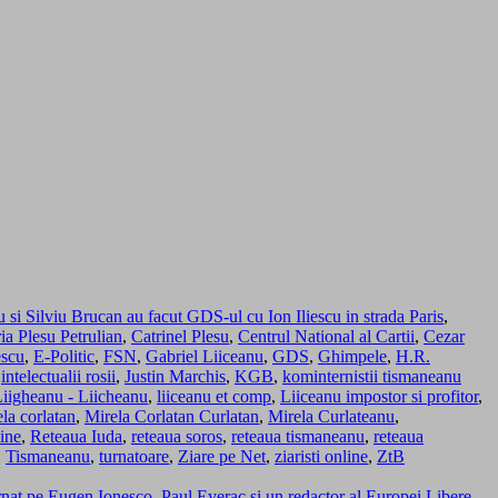
 si Silviu Brucan au facut GDS-ul cu Ion Iliescu in strada Paris
,
a Plesu Petrulian
,
Catrinel Plesu
,
Centrul National al Cartii
,
Cezar
scu
,
E-Politic
,
FSN
,
Gabriel Liiceanu
,
GDS
,
Ghimpele
,
H.R.
,
intelectualii rosii
,
Justin Marchis
,
KGB
,
kominternistii tismaneanu
Liigheanu - Liicheanu
,
liiceanu et comp
,
Liiceanu impostor si profitor
,
la corlatan
,
Mirela Corlatan Curlatan
,
Mirela Curlateanu
,
ine
,
Reteaua Iuda
,
reteaua soros
,
reteaua tismaneanu
,
reteaua
,
Tismaneanu
,
turnatoare
,
Ziare pe Net
,
ziaristi online
,
ZtB
turnat pe Eugen Ionesco, Paul Everac si un redactor al Europei Libere.