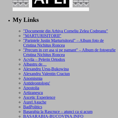
My Links
"Documente din Arhiva Corneliu Zelea Codreanu"
"MARTURISITORII"
"Parintele Justin Marturisitorul" – Album foto de
Cristina Nichitus Roncea
"Precum in cer asa si pe pamant" – Album de fotografie
Cristina Nichitus Roncea
Acvila – Pelerin Ortodox
Albastru de…
Alexandru Ursu-Bukowina
Alexandru Valentin Craciun
Anomismia
Antideontologu'
Apostolia
Artizanescu
Ascetic Experience
Aurel Agache
BadPolitics
Basarabia la Rascruce – atunci ca si acum
BASARABIA-BUCOVINA.INFO