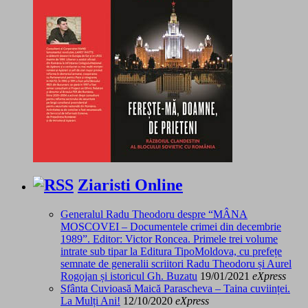
Ziaristi Online
Generalul Radu Theodoru despre “MÂNA
MOSCOVEI – Documentele crimei din decembrie
1989”. Editor: Victor Roncea. Primele trei volume
intrate sub tipar la Editura TipoMoldova, cu prefețe
semnate de generalii scriitori Radu Theodoru și Aurel
Rogojan și istoricul Gh. Buzatu
19/01/2021
eXpress
Sfânta Cuvioasă Maică Parascheva – Taina cuviinței.
La Mulți Ani!
12/10/2020
eXpress