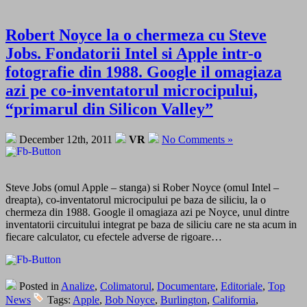
Robert Noyce la o chermeza cu Steve
Jobs. Fondatorii Intel si Apple intr-o
fotografie din 1988. Google il omagiaza
azi pe co-inventatorul microcipului,
“primarul din Silicon Valley”
December 12th, 2011
VR
No Comments »
Steve Jobs (omul Apple – stanga) si Rober Noyce (omul Intel –
dreapta), co-inventatorul microcipului pe baza de siliciu, la o
chermeza din 1988. Google il omagiaza azi pe Noyce, unul dintre
inventatorii circuitului integrat pe baza de siliciu care ne sta acum in
fiecare calculator, cu efectele adverse de rigoare…
Posted in
Analize
,
Colimatorul
,
Documentare
,
Editoriale
,
Top
News
Tags:
Apple
,
Bob Noyce
,
Burlington
,
California
,