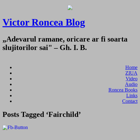
Victor Roncea Blog
„Adevarul ramane, oricare ar fi soarta
slujitorilor sai" – Gh. I. B.
Home
ZIUA
Video
Audio
Roncea Books
Links
Contact
Posts Tagged ‘Fairchild’