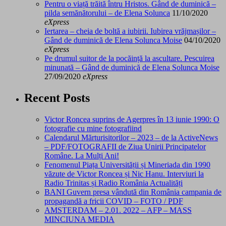
Pentru o viață trăită întru Hristos. Gând de duminică –
pilda semănătorului – de Elena Solunca
11/10/2020
eXpress
Iertarea – cheia de boltă a iubirii. Iubirea vrăjmașilor –
Gând de duminică de Elena Solunca Moise
04/10/2020
eXpress
Pe drumul suitor de la pocăință la ascultare. Pescuirea
minunată – Gând de duminică de Elena Solunca Moise
27/09/2020
eXpress
Recent Posts
Victor Roncea suprins de Agerpres în 13 iunie 1990: O
fotografie cu mine fotografiind
Calendarul Mărturisitorilor – 2023 – de la ActiveNews
– PDF/FOTOGRAFII de Ziua Unirii Principatelor
Române. La Mulți Ani!
Fenomenul Piața Universității și Mineriada din 1990
văzute de Victor Roncea și Nic Hanu. Interviuri la
Radio Trinitas și Radio România Actualități
BANI Guvern presa vândută din România campania de
propagandă a fricii COVID – FOTO / PDF
AMSTERDAM – 2.01. 2022 – AFP – MASS
MINCIUNA MEDIA