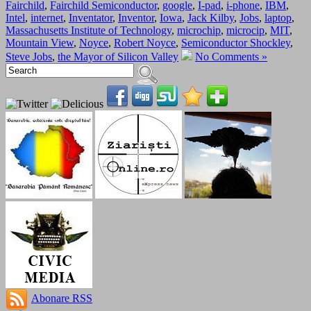
Fairchild
,
Fairchild Semiconductor
,
google
,
I-pad
,
i-phone
,
IBM
,
Intel
,
internet
,
Inventator
,
Inventor
,
Iowa
,
Jack Kilby
,
Jobs
,
laptop
,
Massachusetts Institute of Technology
,
microchip
,
microcip
,
MIT
,
Mountain View
,
Noyce
,
Robert Noyce
,
Semiconductor Shockley
,
Steve Jobs
,
the Mayor of Silicon Valley
No Comments »
Abonare RSS