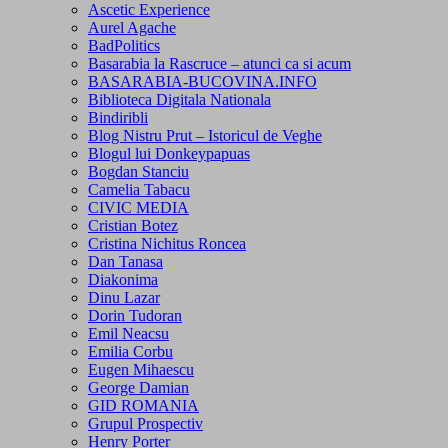
Ascetic Experience
Aurel Agache
BadPolitics
Basarabia la Rascruce – atunci ca si acum
BASARABIA-BUCOVINA.INFO
Biblioteca Digitala Nationala
Bindiribli
Blog Nistru Prut – Istoricul de Veghe
Blogul lui Donkeypapuas
Bogdan Stanciu
Camelia Tabacu
CIVIC MEDIA
Cristian Botez
Cristina Nichitus Roncea
Dan Tanasa
Diakonima
Dinu Lazar
Dorin Tudoran
Emil Neacsu
Emilia Corbu
Eugen Mihaescu
George Damian
GID ROMANIA
Grupul Prospectiv
Henry Porter