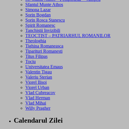
Sfantul Munte Athos
Simona Lazar
Sorin Bogdan
Sorin Rosca Stanescu
Spirit Romanesc
Tanchistii Invizibili
TEOCTIST – PATRIARHUL ROMANILOR
Theologhia
Tighina Romaneasca
Tiparituri Romanesti
Titus Filipas
Tociu
Universitatea Emaus
Valentin Tigau
Valeriu Sterian
Viorel Ilisoi
Viorel Urban
Vlad Cubreacov
Vlad Herman
Vlad Mihai
Willy Pragher
Calendarul Zilei