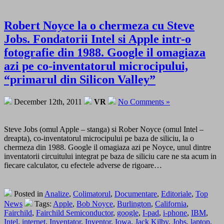
Robert Noyce la o chermeza cu Steve
Jobs. Fondatorii Intel si Apple intr-o
fotografie din 1988. Google il omagiaza
azi pe co-inventatorul microcipului,
“primarul din Silicon Valley”
December 12th, 2011
VR
No Comments »
Steve Jobs (omul Apple – stanga) si Rober Noyce (omul Intel –
dreapta), co-inventatorul microcipului pe baza de siliciu, la o
chermeza din 1988. Google il omagiaza azi pe Noyce, unul dintre
inventatorii circuitului integrat pe baza de siliciu care ne sta acum in
fiecare calculator, cu efectele adverse de rigoare…
Posted in
Analize
,
Colimatorul
,
Documentare
,
Editoriale
,
Top
News
Tags:
Apple
,
Bob Noyce
,
Burlington
,
California
,
Fairchild
,
Fairchild Semiconductor
,
google
,
I-pad
,
i-phone
,
IBM
,
Intel
,
internet
,
Inventator
,
Inventor
,
Iowa
,
Jack Kilby
,
Jobs
,
laptop
,