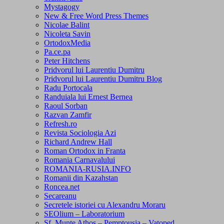
Mystagogy
New & Free Word Press Themes
Nicolae Balint
Nicoleta Savin
OrtodoxMedia
Pa.ce.pa
Peter Hitchens
Pridvorul lui Laurentiu Dumitru
Pridvorul lui Laurentiu Dumitru Blog
Radu Portocala
Randuiala lui Ernest Bernea
Raoul Sorban
Razvan Zamfir
Refresh.ro
Revista Sociologia Azi
Richard Andrew Hall
Roman Ortodox in Franta
Romania Carnavalului
ROMANIA-RUSIA.INFO
Romanii din Kazahstan
Roncea.net
Secareanu
Secretele istoriei cu Alexandru Moraru
SEOlium – Laboratorium
Sf. Munte Athos – Pemptousia – Vatoped