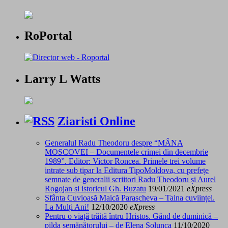
RoPortal
Larry L Watts
Ziaristi Online
Generalul Radu Theodoru despre “MÂNA
MOSCOVEI – Documentele crimei din decembrie
1989”. Editor: Victor Roncea. Primele trei volume
intrate sub tipar la Editura TipoMoldova, cu prefețe
semnate de generalii scriitori Radu Theodoru și Aurel
Rogojan și istoricul Gh. Buzatu
19/01/2021
eXpress
Sfânta Cuvioasă Maică Parascheva – Taina cuviinței.
La Mulți Ani!
12/10/2020
eXpress
Pentru o viață trăită întru Hristos. Gând de duminică –
pilda semănătorului – de Elena Solunca
11/10/2020