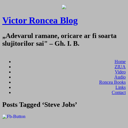
Victor Roncea Blog
„Adevarul ramane, oricare ar fi soarta
slujitorilor sai" – Gh. I. B.
Home
ZIUA
Video
Audio
Roncea Books
Links
Contact
Posts Tagged ‘Steve Jobs’