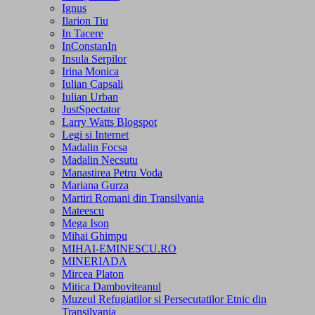
Ignus
Ilarion Tiu
In Tacere
InConstanIn
Insula Serpilor
Irina Monica
Iulian Capsali
Iulian Urban
JustSpectator
Larry Watts Blogspot
Legi si Internet
Madalin Focsa
Madalin Necsutu
Manastirea Petru Voda
Mariana Gurza
Martiri Romani din Transilvania
Mateescu
Mega Ison
Mihai Ghimpu
MIHAI-EMINESCU.RO
MINERIADA
Mircea Platon
Mitica Damboviteanul
Muzeul Refugiatilor si Persecutatilor Etnic din
Transilvania