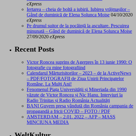
eXpress
Iertarea – cheia de boltă a iubirii. Iubirea vrăjmașilor –
Gând de duminică de Elena Solunca Moise
04/10/2020
eXpress
Pe drumul suitor de la pocăință la ascultare. Pescuirea
minunată – Gând de duminică de Elena Solunca Moise
27/09/2020
eXpress
Recent Posts
Victor Roncea suprins de Agerpres în 13 iunie 1990: O
fotografie cu mine fotografiind
Calendarul Mărturisitorilor – 2023 – de la ActiveNews
– PDF/FOTOGRAFII de Ziua Unirii Principatelor
Române. La Mulți Ani!
Fenomenul Piața Universității și Mineriada din 1990
văzute de Victor Roncea și Nic Hanu. Interviuri la
Radio Trinitas și Radio România Actualități
BANI Guvern presa vândută din România campania de
propagandă a fricii COVID – FOTO / PDF
AMSTERDAM – 2.01. 2022 – AFP – MASS
MINCIUNA MEDIA
WeltKultur