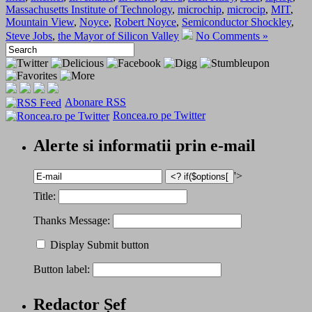
Massachusetts Institute of Technology
,
microchip
,
microcip
,
MIT
,
Mountain View
,
Noyce
,
Robert Noyce
,
Semiconductor Shockley
,
Steve Jobs
,
the Mayor of Silicon Valley
No Comments »
Abonare RSS
Roncea.ro pe Twitter
Alerte si informatii prin e-mail
'>
Title:
Thanks Message:
Display Submit button
Button label:
Redactor Șef