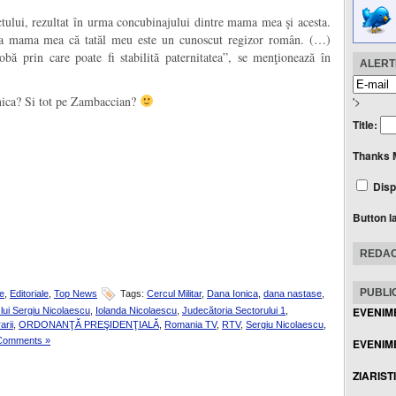
tului, rezultat în urma concubinajului dintre mama mea şi acesta.
e la mama mea că tatăl meu este un cunoscut regizor român. (…)
obă prin care poate fi stabilită paternitatea”, se menţionează în
ALERTE
ica? Si tot pe Zambaccian?
'>
Title:
Thanks 
Disp
Button l
REDAC
PUBLIC
e
,
Editoriale
,
Top News
Tags:
Cercul Militar
,
Dana Ionica
,
dana nastase
,
EVENIM
l lui Sergiu Nicolaescu
,
Iolanda Nicolaescu
,
Judecătoria Sectorului 1
,
arii
,
ORDONANŢĂ PREŞIDENŢIALĂ
,
Romania TV
,
RTV
,
Sergiu Nicolaescu
,
Comments »
EVENIME
ZIARIST