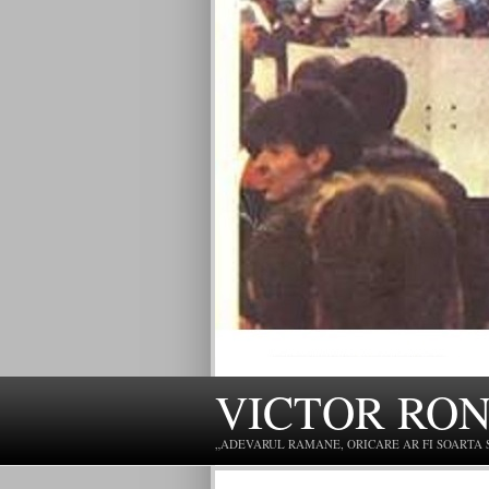
VICTOR RO
„ADEVARUL RAMANE, ORICARE AR FI SOARTA SLU