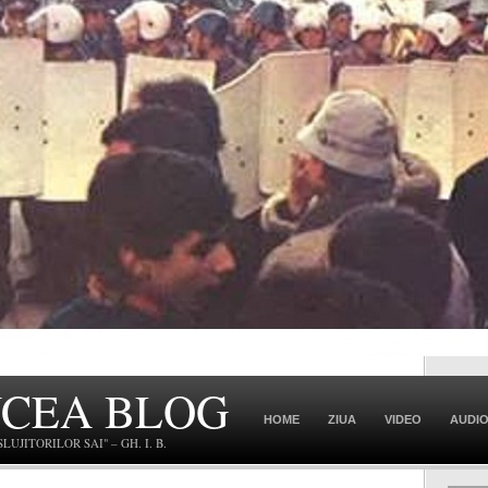
NCEA BLOG
HOME
ZIUA
VIDEO
AUDI
JITORILOR SAI" – GH. I. B.
CONTACT