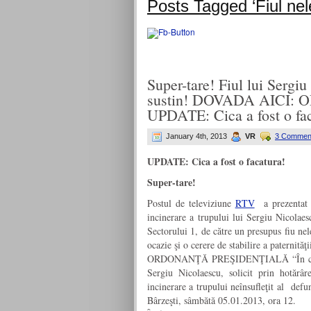
Posts Tagged ‘Fiul nele
Super-tare! Fiul lui Sergiu
sustin! DOVADA AICI
UPDATE: Cica a fost o fac
January 4th, 2013
VR
3 Commen
UPDATE: Cica a fost o facatura!
Super-tare!
Postul de televiziune
RTV
a prezentat u
incinerare a trupului lui Sergiu Nicolaes
Sectorului 1, de către un presupus fiu nel
ocazie şi o cerere de stabilire a paternităţ
ORDONANŢĂ PREŞIDENŢIALĂ “În contrad
Sergiu Nicolaescu, solicit prin hotărâ
incinerare a trupului neînsufleţit al def
Bârzeşti, sâmbătă 05.01.2013, ora 12.