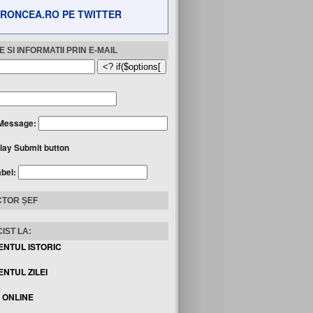
RONCEA.RO PE TWITTER
 SI INFORMATII PRIN E-MAIL
Message:
lay Submit button
abel:
TOR ȘEF
IST LA:
ENTUL ISTORIC
NTUL ZILEI
I ONLINE