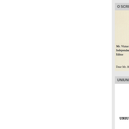
O SCR
UNIUN