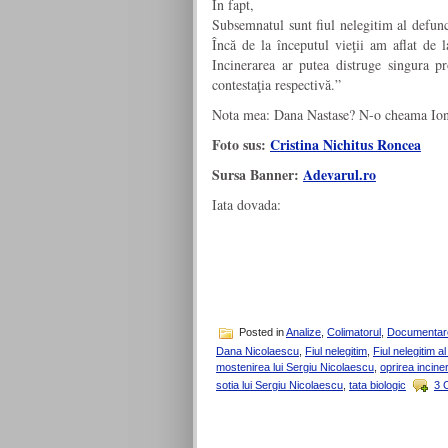
În fapt,
Subsemnatul sunt fiul nelegitim al defunc
Încă de la începutul vieţii am aflat d
Incinerarea ar putea distruge singura pr
contestaţia respectivă.”
Nota mea: Dana Nastase? N-o cheama Ion
Foto sus:
Cristina Nichitus Roncea
Sursa Banner:
Adevarul.ro
Iata dovada:
Posted in
Analize
,
Colimatorul
,
Documentar
Dana Nicolaescu
,
Fiul nelegitim
,
Fiul nelegitim a
mostenirea lui Sergiu Nicolaescu
,
oprirea inciner
sotia lui Sergiu Nicolaescu
,
tata biologic
3 