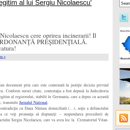
gitim al lui Sergiu Nicolaescu’
 Nicolaescu cere oprirea incinerarii! Il
: ORDONANŢĂ PREŞIDENŢIALĂ.
atura!
ts »
n document prin care este contestată în justiţie decizia privind
cu. Conform sursei citate, contestaţia a fost depusă la Judecătoria
egitim al regizorului, stabilit în Germania, care a depus cu această
ii, transmite
Jurnalul National
.
icţie cu Dana Năstase domiciliată (…), soţie a defunctului
rea ce veţi pronunţa să dispuneţi: – suspendarea procedurii de
unctului Sergiu Nicolaescu, care va avea loc la Crematoriul Vitan-