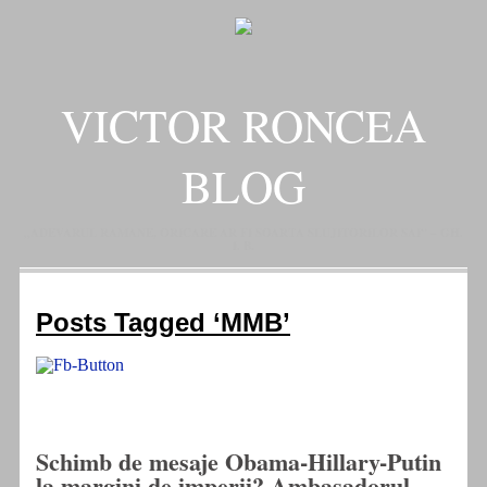
VICTOR RONCEA
BLOG
„ADEVARUL RAMANE, ORICARE AR FI SOARTA SLUJITORILOR SAI" – GH.
I. B.
Posts Tagged ‘MMB’
Schimb de mesaje Obama-Hillary-Putin
la margini de imperii? Ambasadorul