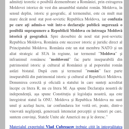
admiteți teoretic o posibilă dezmembrare a României, prin extragerea
Moldovei istorice de vest din ansamblul statului român. Moldova, în
sensul deplin, istoric și geografic, al termenului, este cu mult mai
confuzia
mare decât noul stat post-sovietic Republica Moldova, iar
pe care ați admis-o voit într-o declarație publică sugerează o
posibilă suprapunere a Republicii Moldova cu întreaga Moldovă
istorică și geografică
. Spre deosebire de noul stat post-sovietic
Republica Moldova, România este succesor istoric și juridic direct al
Principatului Moldova. România este un stat membru NATO și un
Moldova
aliat strategic al SUA în regiune, iar termenul ”
” și
moldoveni
infranimul românesc ”
” fac parte inseparabilă din
patrimoniul istoric și cultural al României și al poporului român
român
astăzi bistatal. După cum și termenul ”
” face parte
inseparabilă din patrimonial istoric și cultural al Republicii Moldova.
Denumirea corectă și oficială a statului în care sunteți acreditat
începe cu litera R, nu cu litera M. Așa spune Declarația noastră de
independență, așa spune Constituția și legislația noastră, așa este
înregistrat statul la ONU. Moldova și Republica Moldova nu sunt
unul și același lucru, iar confundarea lor voită ori, poate, dintr-o
vinovată neglijență, generează întemeiat percepții și temeri pe care,
suntem convinși, Statele Unite ale Americii nu și le doresc.”
Vlad Cubreacov
Materialul expertului
trebuie citit în integralitatea