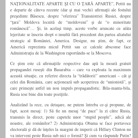
NAȚIONALITATE APARTE ŞI CU O ŢARĂ APARTE”, Pettit nu
e departe de câteva recente (dar şi mai vechi) afirmaţii ale fostului
preşedinte Băsescu, despre “oferirea” Transnistriei Rusiei, despre
“ţara” Moldova locuită de “moldoveni” şi de “o minoritate
românescă”… Şi, în acelaşi timp, aceste vorbe aruncate cu atâta
lejeritate se înscriu drept o insultă fără precedent din partea aliatului
strategic al României, America. Desigur, nu ştim, de fapt, ce
Americă reprezinta micul Pettit sau ce calcule absconse face
Administraţia de la Washington raportându-se la Moscova.
Ce ştim este că afirmaţiile respective dau apă la moară gratuit
propagandei ruseşti din Basarabia – care va exploata la maximum
această situaţie, cu referire directa la “trădătorii” americani – cât şi
celei din România, care acţionează sub acoperirea de “unionistă”, şi
care primeşte astfel un nou impuls propagandistic. Bila-manta-bila,
Rusia iese bine din toate poziţiile.
Analizând la rece, cu detaşare, ne putem întreba ce-şi propune, de
fapt, acest mesaj: 1) Să fie un mesaj “de pace” la zi către Rusia,
transmis în direct, peste capetele unor “stupid people”, adică ale
noastre, ale românilor? 2) Administraţia Obama se face portavoce
electorală şi dă de înţeles la margini de imperii că Hillary Clinton nu
va interveni peste Rusia sub nici o formă? Şi cum va răspunde Putin?