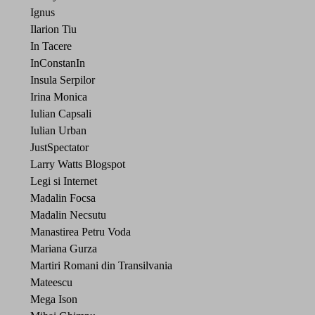
Ignus
Ilarion Tiu
In Tacere
InConstanIn
Insula Serpilor
Irina Monica
Iulian Capsali
Iulian Urban
JustSpectator
Larry Watts Blogspot
Legi si Internet
Madalin Focsa
Madalin Necsutu
Manastirea Petru Voda
Mariana Gurza
Martiri Romani din Transilvania
Mateescu
Mega Ison