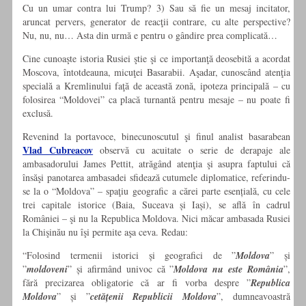
Cu un umar contra lui Trump? 3) Sau să fie un mesaj incitator,
aruncat pervers, generator de reacţii contrare, cu alte perspective?
Nu, nu, nu… Asta din urmă e pentru o gândire prea complicată…
Cine cunoaşte istoria Rusiei ştie şi ce importanţă deosebită a acordat
Moscova, întotdeauna, micuţei Basarabii. Aşadar, cunoscând atenţia
specială a Kremlinului faţă de această zonă, ipoteza principală – cu
folosirea “Moldovei” ca placă turnantă pentru mesaje – nu poate fi
exclusă.
Revenind la portavoce, binecunoscutul şi finul analist basarabean
Vlad Cubreacov
observă cu acuitate o serie de derapaje ale
ambasadorului James Pettit, atrăgând atenţia şi asupra faptului că
însăşi panotarea ambasadei sfidează cutumele diplomatice, referindu-
se la o “Moldova” – spaţiu geografic a cărei parte esențială, cu cele
trei capitale istorice (Baia, Suceava și Iași), se află în cadrul
României – şi nu la Republica Moldova. Nici măcar ambasada Rusiei
la Chişinău nu îşi permite aşa ceva. Redau:
“Folosind termenii istorici și geografici de ”
Moldova
” și
”
moldoveni
” și afirmând univoc că ”
Moldova nu este România
”,
fără precizarea obligatorie că ar fi vorba despre ”
Republica
Moldova
” și ”
cetățenii Republicii Moldova
”, dumneavoastră