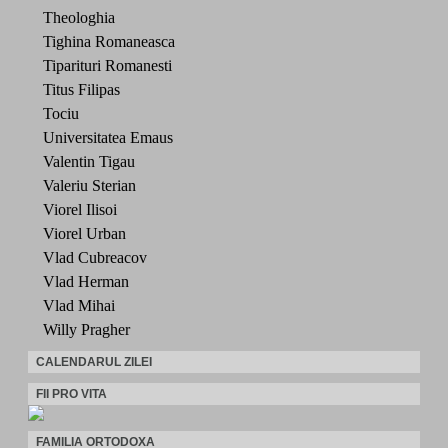
Theologhia
Tighina Romaneasca
Tiparituri Romanesti
Titus Filipas
Tociu
Universitatea Emaus
Valentin Tigau
Valeriu Sterian
Viorel Ilisoi
Viorel Urban
Vlad Cubreacov
Vlad Herman
Vlad Mihai
Willy Pragher
CALENDARUL ZILEI
FII PRO VITA
FAMILIA ORTODOXA