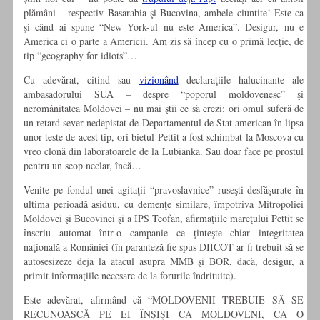
plămâni – respectiv Basarabia şi Bucovina, ambele ciuntite! Este ca
şi când ai spune “New York-ul nu este America”. Desigur, nu e
America ci o parte a Americii. Am zis să încep cu o primă lecţie, de
tip “geography for idiots”…
Cu adevărat, citind sau
vizionând
declaraţiile halucinante ale
ambasadorului SUA – despre “poporul moldovenesc” şi
neromânitatea Moldovei – nu mai ştii ce să crezi: ori omul suferă de
un retard sever nedepistat de Departamentul de Stat american în lipsa
unor teste de acest tip, ori bietul Pettit a fost schimbat la Moscova cu
vreo clonă din laboratoarele de la Lubianka. Sau doar face pe prostul
pentru un scop neclar, încă…
Venite pe fondul unei agitaţii “pravoslavnice” ruseşti desfăşurate în
ultima perioadă asiduu, cu demenţe similare, împotriva Mitropoliei
Moldovei şi Bucovinei şi a IPS Teofan, afirmaţiile măreţului Pettit se
înscriu automat într-o campanie ce ţinteşte chiar integritatea
naţională a României (în paranteză fie spus DIICOT ar fi trebuit să se
autosesizeze deja la atacul asupra MMB şi BOR, dacă, desigur, a
primit informaţiile necesare de la forurile îndrituite).
Este adevărat, afirmând
că “MOLDOVENII TREBUIE SĂ SE
RECUNOASCĂ PE EI ÎNȘIȘI CA MOLDOVENI, CA O