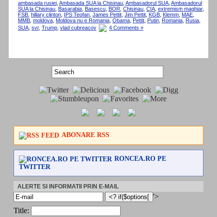
ambasada rusiei
,
Ambasada SUA la Chisinau
,
Ambasadorul SUA
,
Ambasadorul
SUA la Chisinau
,
Basarabia
,
Basescu
,
BOR
,
Chisinau
,
CIA
,
extremism maghiar
,
FSB
,
hillary clinton
,
IPS Teofan
,
James Pettit
,
Jim Pettit
,
KGB
,
Klemm
,
MAE
,
MMB
,
moldova
,
Moldova nu e Romania
,
Obama
,
Pettit
,
Putin
,
Romania
,
Rusia
,
SUA
,
svr
,
Trump
,
vlad cubreacov
4 Comments »
ABONARE RSS
RONCEA.RO PE
TWITTER
ALERTE SI INFORMATII PRIN E-MAIL
'>
Title: