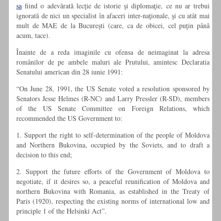
sa
fiind o adevărată lecţie de istorie şi diplomaţie, ce nu ar trebui
ignorată de nici un specialist în afaceri inter-naţionale, şi cu atât mai
mult de MAE de la Bucureşti (care, ca de obicei, cel puţin până
acum, tace).
Înainte de a reda imaginile cu ofensa de neimaginat la adresa
românilor de pe ambele maluri ale Prutului, amintesc
Declaratia
Senatului american din 28 iunie 1991:
“On June 28, 1991, the US Senate voted a resolution sponsored by
Senators Jesse Helmes (R-NC) and Larry Pressler (R-SD), members
of the US Senate Committee on Foreign Relations, which
recommended the US Government to:
1. Support the right to self-determination of the people of Moldova
and Northern Bukovina, occupied by the Soviets, and to draft a
decision to this end;
2. Support the future efforts of the Government of Moldova to
negotiate, if it desires so, a peaceful reunification of Moldova and
northern Bukovina with Romania, as established in the Treaty of
Paris (1920), respecting the existing norms of international low and
principle 1 of the Helsinki Act”.