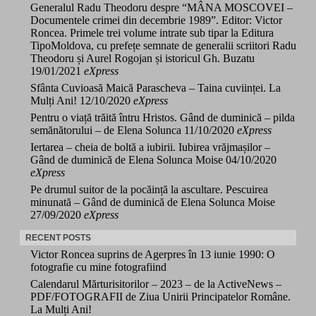
Generalul Radu Theodoru despre “MÂNA MOSCOVEI –
Documentele crimei din decembrie 1989”. Editor: Victor
Roncea. Primele trei volume intrate sub tipar la Editura
TipoMoldova, cu prefețe semnate de generalii scriitori Radu
Theodoru și Aurel Rogojan și istoricul Gh. Buzatu
19/01/2021
eXpress
Sfânta Cuvioasă Maică Parascheva – Taina cuviinței. La
Mulți Ani!
12/10/2020
eXpress
Pentru o viață trăită întru Hristos. Gând de duminică – pilda
semănătorului – de Elena Solunca
11/10/2020
eXpress
Iertarea – cheia de boltă a iubirii. Iubirea vrăjmașilor –
Gând de duminică de Elena Solunca Moise
04/10/2020
eXpress
Pe drumul suitor de la pocăință la ascultare. Pescuirea
minunată – Gând de duminică de Elena Solunca Moise
27/09/2020
eXpress
RECENT POSTS
Victor Roncea suprins de Agerpres în 13 iunie 1990: O
fotografie cu mine fotografiind
Calendarul Mărturisitorilor – 2023 – de la ActiveNews –
PDF/FOTOGRAFII de Ziua Unirii Principatelor Române.
La Mulți Ani!