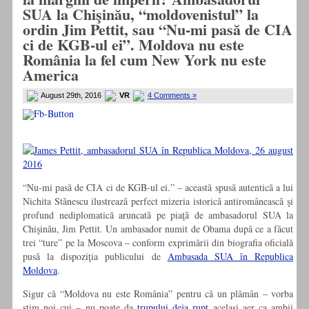
SUA la Chişinău, “moldovenistul” la
ordin Jim Pettit, sau “Nu-mi pasă de CIA
ci de KGB-ul ei”. Moldova nu este
România la fel cum New York nu este
America
August 29th, 2016
VR
4 Comments »
“Nu-mi pasă de CIA ci de KGB-ul ei.” – această spusă autentică a lui
Nichita Stănescu ilustrează perfect mizeria istorică antiromânească şi
profund nediplomatică aruncată pe piaţă de ambasadorul SUA la
Chişinău, Jim Pettit. Un ambasador numit de Obama după ce a făcut
trei “ture” pe la Moscova – conform exprimării din biografia oficială
pusă la dispoziţia publicului de
Ambasada SUA în Republica
Moldova
.
Sigur că “Moldova nu este România” pentru că un plămân – vorba
ştim noi cui – nu poate da
trupului deja rupt
acelaşi aer ca ambii