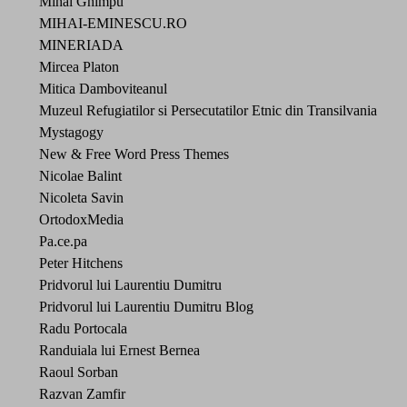
Mihai Ghimpu
MIHAI-EMINESCU.RO
MINERIADA
Mircea Platon
Mitica Damboviteanul
Muzeul Refugiatilor si Persecutatilor Etnic din Transilvania
Mystagogy
New & Free Word Press Themes
Nicolae Balint
Nicoleta Savin
OrtodoxMedia
Pa.ce.pa
Peter Hitchens
Pridvorul lui Laurentiu Dumitru
Pridvorul lui Laurentiu Dumitru Blog
Radu Portocala
Randuiala lui Ernest Bernea
Raoul Sorban
Razvan Zamfir