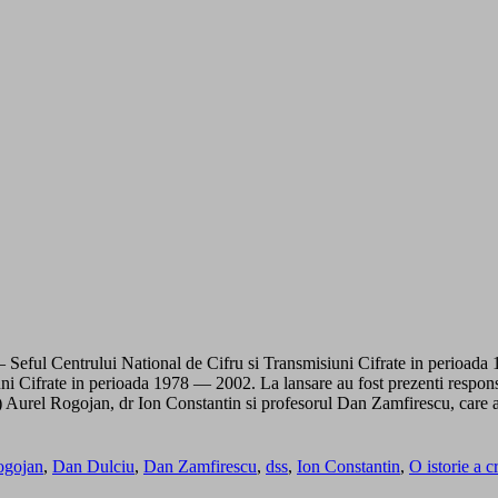
 — Seful Centrului National de Cifru si Transmisiuni Cifrate in perioada
ni Cifrate in perioada 1978 — 2002. La lansare au fost prezenti responsab
(r) Aurel Rogojan, dr Ion Constantin si profesorul Dan Zamfirescu, care 
ogojan
,
Dan Dulciu
,
Dan Zamfirescu
,
dss
,
Ion Constantin
,
O istorie a c