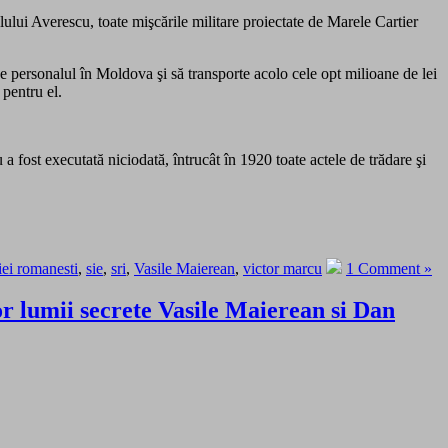
alului Averescu, toate mişcările militare proiectate de Marele Cartier
eze personalul în Moldova şi să transporte acolo cele opt milioane de lei
 pentru el.
 fost executată niciodată, întrucât în 1920 toate actele de trădare şi
iei romanesti
,
sie
,
sri
,
Vasile Maierean
,
victor marcu
1 Comment »
lor lumii secrete Vasile Maierean si Dan