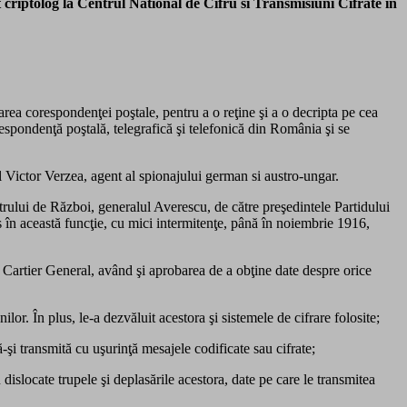
 criptolog la Centrul National de Cifru si Transmisiuni Cifrate in
ptarea corespondenţei poştale, pentru a o reţine şi a o decripta pe cea
orespondenţă poştală, telegrafică şi telefonică din România şi se
l Victor Verzea, agent al spionajului german si austro-ungar.
strului de Război, generalul Averescu, de către preşedintele Partidului
în această funcţie, cu mici intermitenţe, până în noiembrie 1916,
lui Cartier General, având şi aprobarea de a obţine date despre orice
ilor. În plus, le-a dezvăluit acestora şi sistemele de cifrare folosite;
-şi transmită cu uşurinţă mesajele codificate sau cifrate;
 dislocate trupele şi deplasările acestora, date pe care le transmitea