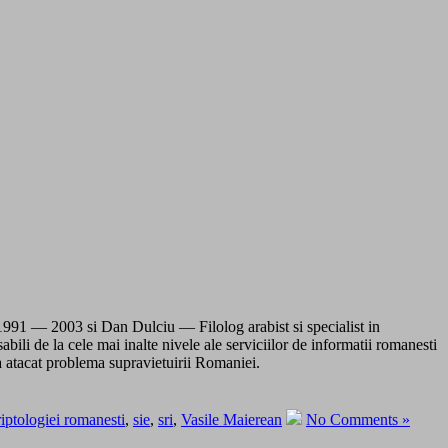
 1991 — 2003 si Dan Dulciu — Filolog arabist si specialist in
ili de la cele mai inalte nivele ale serviciilor de informatii romanesti
a atacat problema supravietuirii Romaniei.
riptologiei romanesti
,
sie
,
sri
,
Vasile Maierean
No Comments »