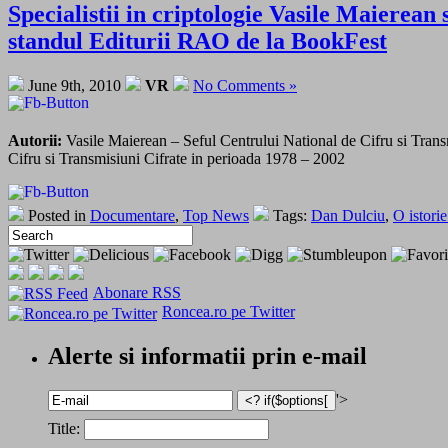
Specialistii in criptologie Vasile Maierean 
standul Editurii RAO de la BookFest
June 9th, 2010
VR
No Comments »
Autorii:
Vasile Maierean – Seful Centrului National de Cifru si Transm
Cifru si Transmisiuni Cifrate in perioada 1978 – 2002
Posted in
Documentare
,
Top News
Tags:
Dan Dulciu
,
O istorie
Abonare RSS
Roncea.ro pe Twitter
Alerte si informatii prin e-mail
'>
Title: