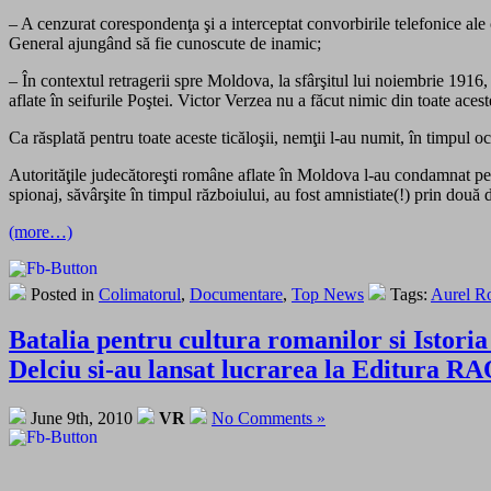
– A cenzurat corespondenţa şi a interceptat convorbirile telefonice ale c
General ajungând să fie cunoscute de inamic;
– În contextul retragerii spre Moldova, la sfârşitul lui noiembrie 1916, 
aflate în seifurile Poştei. Victor Verzea nu a făcut nimic din toate aceste
Ca răsplată pentru toate aceste ticăloşii, nemţii l-au numit, în timpul o
Autorităţile judecătoreşti române aflate în Moldova l-au condamnat pe V
spionaj, săvârşite în timpul războiului, au fost amnistiate(!) prin două 
(more…)
Posted in
Colimatorul
,
Documentare
,
Top News
Tags:
Aurel R
Batalia pentru cultura romanilor si Istoria
Delciu si-au lansat lucrarea la Editura 
June 9th, 2010
VR
No Comments »