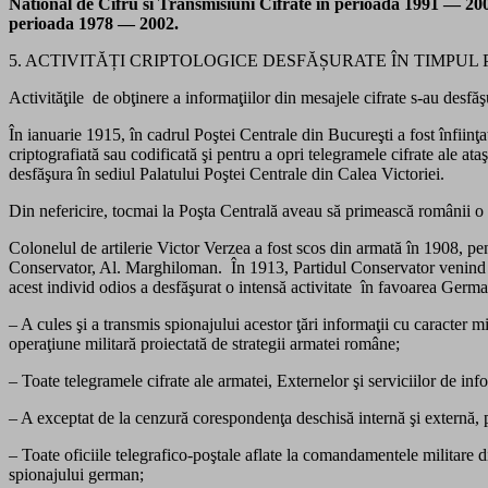
National de Cifru si Transmisiuni Cifrate in perioada 1991 — 2003 
perioada 1978 — 2002.
5. ACTIVITĂȚI CRIPTOLOGICE DESFĂȘURATE ÎN TIMPUL
Activităţile de obţinere a informaţiilor din mesajele cifrate s-au desfă
În ianuarie 1915, în cadrul Poştei Centrale din Bucureşti a fost înfiinţat
criptografiată sau codificată şi pentru a opri telegramele cifrate ale at
desfăşura în sediul Palatului Poştei Centrale din Calea Victoriei.
Din nefericire, tocmai la Poşta Centrală aveau să primească românii o l
Colonelul de artilerie Victor Verzea a fost scos din armată în 1908, pe
Conservator, Al. Marghiloman. În 1913, Partidul Conservator venind la
acest individ odios a desfăşurat o intensă activitate în favoarea Germa
– A cules şi a transmis spionajului acestor ţări informaţii cu caracter m
operaţiune militară proiectată de strategii armatei române;
– Toate telegramele cifrate ale armatei, Externelor şi serviciilor de infor
– A exceptat de la cenzură corespondenţa deschisă internă şi externă, pre
– Toate oficiile telegrafico-poştale aflate la comandamentele militare di
spionajului german;