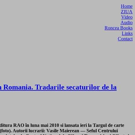
Home
ZIUA
Video
Audio
Roncea Books
Links
Contact
n Romania. Tradarile secaturilor de la
O în luna mai 2010 si lansata ieri la Targul de carte
 (foto). Autorii lucrarii: Vasile Maierean — Seful Centrului