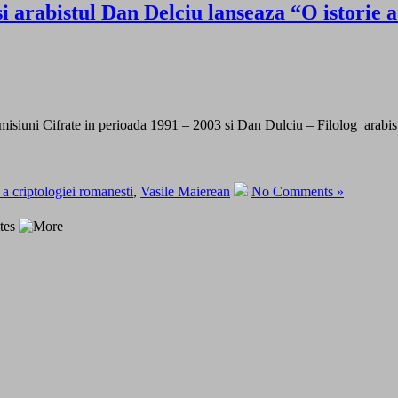
si arabistul Dan Delciu lanseaza “O istorie a 
isiuni Cifrate in perioada 1991 – 2003 si Dan Dulciu – Filolog arabist si
 a criptologiei romanesti
,
Vasile Maierean
No Comments »