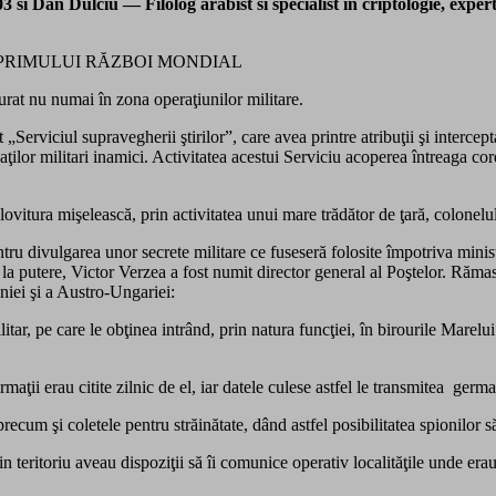
si Dan Dulciu — Filolog arabist si specialist in criptologie, expert
 PRIMULUI RĂZBOI MONDIAL
şurat nu numai în zona operaţiunilor militare.
 „Serviciul supravegherii ştirilor”, care avea printre atribuţii şi interce
aşaţilor militari inamici. Activitatea acestui Serviciu acoperea întreaga c
ovitura mişelească, prin activitatea unui mare trădător de ţară, colonelu
ntru divulgarea unor secrete militare ce fuseseră folosite împotriva mini
 putere, Victor Verzea a fost numit director general al Poştelor. Rămas 
niei şi a Austro-Ungariei:
ilitar, pe care le obţinea intrând, prin natura funcţiei, în birourile Mare
maţii erau citite zilnic de el, iar datele culese astfel le transmitea german
cum şi coletele pentru străinătate, dând astfel posibilitatea spionilor să
n teritoriu aveau dispoziţii să îi comunice operativ localităţile unde erau