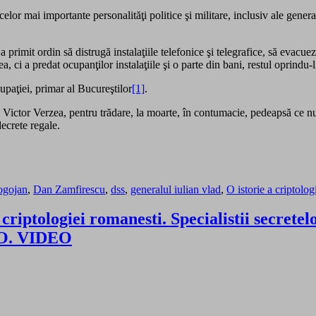
elor mai importante personalităţi politice şi militare, inclusiv ale gener
a primit ordin să distrugă instalaţiile telefonice şi telegrafice, să evacu
a, ci a predat ocupanţilor instalaţiile şi o parte din bani, restul oprindu-l
cupaţiei, primar al Bucureştilor
[1]
.
ictor Verzea, pentru trădare, la moarte, în contumacie, pedeapsă ce nu a
decrete regale.
ogojan
,
Dan Zamfirescu
,
dss
,
generalul iulian vlad
,
O istorie a criptolog
 criptologiei romanesti. Specialistii secrete
RAO. VIDEO