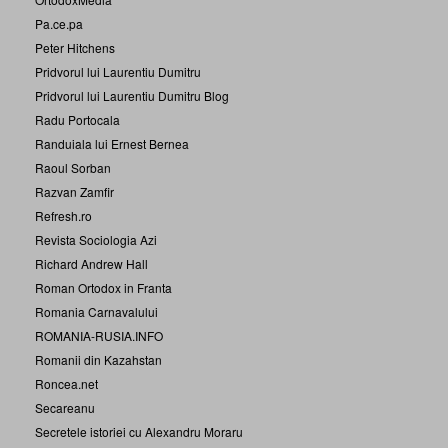
Pa.ce.pa
Peter Hitchens
Pridvorul lui Laurentiu Dumitru
Pridvorul lui Laurentiu Dumitru Blog
Radu Portocala
Randuiala lui Ernest Bernea
Raoul Sorban
Razvan Zamfir
Refresh.ro
Revista Sociologia Azi
Richard Andrew Hall
Roman Ortodox in Franta
Romania Carnavalului
ROMANIA-RUSIA.INFO
Romanii din Kazahstan
Roncea.net
Secareanu
Secretele istoriei cu Alexandru Moraru