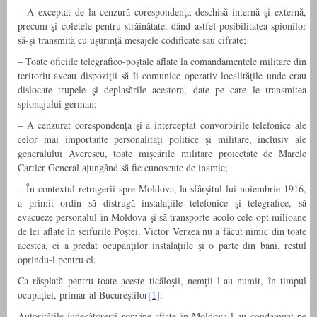
– A exceptat de la cenzură corespondenţa deschisă internă şi externă,
precum şi coletele pentru străinătate, dând astfel posibilitatea spionilor
să-şi transmită cu uşurinţă mesajele codificate sau cifrate;
– Toate oficiile telegrafico-poştale aflate la comandamentele militare din
teritoriu aveau dispoziţii să îi comunice operativ localităţile unde erau
dislocate trupele şi deplasările acestora, date pe care le transmitea
spionajului german;
– A cenzurat corespondenţa şi a interceptat convorbirile telefonice ale
celor mai importante personalităţi politice şi militare, inclusiv ale
generalului Averescu, toate mişcările militare proiectate de Marele
Cartier General ajungând să fie cunoscute de inamic;
– În contextul retragerii spre Moldova, la sfârşitul lui noiembrie 1916,
a primit ordin să distrugă instalaţiile telefonice şi telegrafice, să
evacueze personalul în Moldova şi să transporte acolo cele opt milioane
de lei aflate în seifurile Poştei. Victor Verzea nu a făcut nimic din toate
acestea, ci a predat ocupanţilor instalaţiile şi o parte din bani, restul
oprindu-l pentru el.
Ca răsplată pentru toate aceste ticăloşii, nemţii l-au numit, în timpul
ocupaţiei, primar al Bucureştilor
[1]
.
Autorităţile judecătoreşti române aflate în Moldova l-au condamnat pe