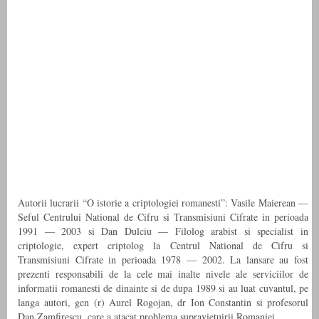
Autorii lucrarii “O istorie a criptologiei romanesti”: Vasile Maierean —
Seful Centrului National de Cifru si Transmisiuni Cifrate in perioada
1991 — 2003 si Dan Dulciu — Filolog arabist si specialist in
criptologie, expert criptolog la Centrul National de Cifru si
Transmisiuni Cifrate in perioada 1978 — 2002. La lansare au fost
prezenti responsabili de la cele mai inalte nivele ale serviciilor de
informatii romanesti de dinainte si de dupa 1989 si au luat cuvantul, pe
langa autori, gen (r) Aurel Rogojan, dr Ion Constantin si profesorul
Dan Zamfirescu, care a atacat problema supravietuirii Romaniei.