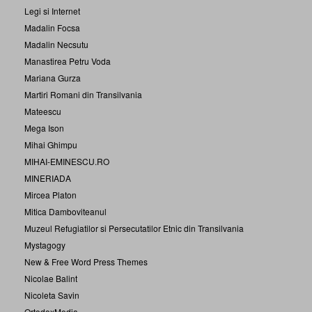
Legi si Internet
Madalin Focsa
Madalin Necsutu
Manastirea Petru Voda
Mariana Gurza
Martiri Romani din Transilvania
Mateescu
Mega Ison
Mihai Ghimpu
MIHAI-EMINESCU.RO
MINERIADA
Mircea Platon
Mitica Damboviteanul
Muzeul Refugiatilor si Persecutatilor Etnic din Transilvania
Mystagogy
New & Free Word Press Themes
Nicolae Balint
Nicoleta Savin
OrtodoxMedia