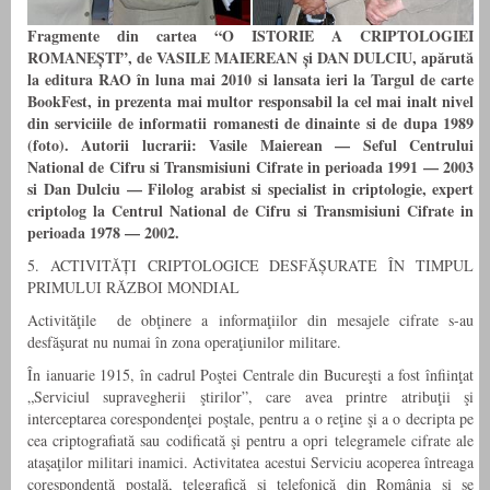
Fragmente din cartea “O ISTORIE A CRIPTOLOGIEI
ROMANEȘTI”, de VASILE MAIEREAN și DAN DULCIU, apărută
la editura RAO în luna mai 2010 si lansata ieri la Targul de carte
BookFest, in prezenta mai multor responsabil la cel mai inalt nivel
din serviciile de informatii romanesti de dinainte si de dupa 1989
(foto). Autorii lucrarii: Vasile Maierean — Seful Centrului
National de Cifru si Transmisiuni Cifrate in perioada 1991 — 2003
si Dan Dulciu — Filolog arabist si specialist in criptologie, expert
criptolog la Centrul National de Cifru si Transmisiuni Cifrate in
perioada 1978 — 2002.
5. ACTIVITĂȚI CRIPTOLOGICE DESFĂȘURATE ÎN TIMPUL
PRIMULUI RĂZBOI MONDIAL
Activităţile de obţinere a informaţiilor din mesajele cifrate s-au
desfăşurat nu numai în zona operaţiunilor militare.
În ianuarie 1915, în cadrul Poştei Centrale din Bucureşti a fost înfiinţat
„Serviciul supravegherii ştirilor”, care avea printre atribuţii şi
interceptarea corespondenţei poştale, pentru a o reţine şi a o decripta pe
cea criptografiată sau codificată şi pentru a opri telegramele cifrate ale
ataşaţilor militari inamici. Activitatea acestui Serviciu acoperea întreaga
corespondenţă poştală, telegrafică şi telefonică din România şi se