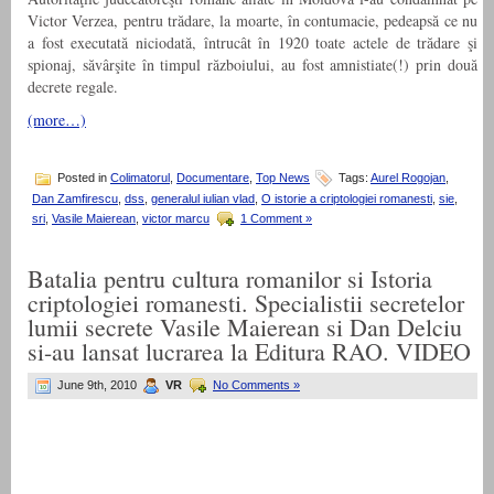
Victor Verzea, pentru trădare, la moarte, în contumacie, pedeapsă ce nu
a fost executată niciodată, întrucât în 1920 toate actele de trădare şi
spionaj, săvârşite în timpul războiului, au fost amnistiate(!) prin două
decrete regale.
(more…)
Posted in
Colimatorul
,
Documentare
,
Top News
Tags:
Aurel Rogojan
,
Dan Zamfirescu
,
dss
,
generalul iulian vlad
,
O istorie a criptologiei romanesti
,
sie
,
sri
,
Vasile Maierean
,
victor marcu
1 Comment »
Batalia pentru cultura romanilor si Istoria
criptologiei romanesti. Specialistii secretelor
lumii secrete Vasile Maierean si Dan Delciu
si-au lansat lucrarea la Editura RAO. VIDEO
June 9th, 2010
VR
No Comments »