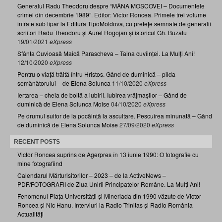
Generalul Radu Theodoru despre “MÂNA MOSCOVEI – Documentele
crimei din decembrie 1989”. Editor: Victor Roncea. Primele trei volume
intrate sub tipar la Editura TipoMoldova, cu prefețe semnate de generalii
scriitori Radu Theodoru și Aurel Rogojan și istoricul Gh. Buzatu
19/01/2021
eXpress
Sfânta Cuvioasă Maică Parascheva – Taina cuviinței. La Mulți Ani!
12/10/2020
eXpress
Pentru o viață trăită întru Hristos. Gând de duminică – pilda
semănătorului – de Elena Solunca
11/10/2020
eXpress
Iertarea – cheia de boltă a iubirii. Iubirea vrăjmașilor – Gând de
duminică de Elena Solunca Moise
04/10/2020
eXpress
Pe drumul suitor de la pocăință la ascultare. Pescuirea minunată – Gând
de duminică de Elena Solunca Moise
27/09/2020
eXpress
RECENT POSTS
Victor Roncea suprins de Agerpres în 13 iunie 1990: O fotografie cu
mine fotografiind
Calendarul Mărturisitorilor – 2023 – de la ActiveNews –
PDF/FOTOGRAFII de Ziua Unirii Principatelor Române. La Mulți Ani!
Fenomenul Piața Universității și Mineriada din 1990 văzute de Victor
Roncea și Nic Hanu. Interviuri la Radio Trinitas și Radio România
Actualități