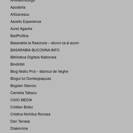
Apostolia
Artizanescu
Ascetic Experience
Aurel Agache
BadPolitics
Basarabia la Rascruce – atunci ca si acum
BASARABIA-BUCOVINA.INFO
Biblioteca Digitala Nationala
Bindiribli
Blog Nistru Prut – Istoricul de Veghe
Blogul lui Donkeypapuas
Bogdan Stanciu
Camelia Tabacu
CIVIC MEDIA
Cristian Botez
Cristina Nichitus Roncea
Dan Tanasa
Diakonima