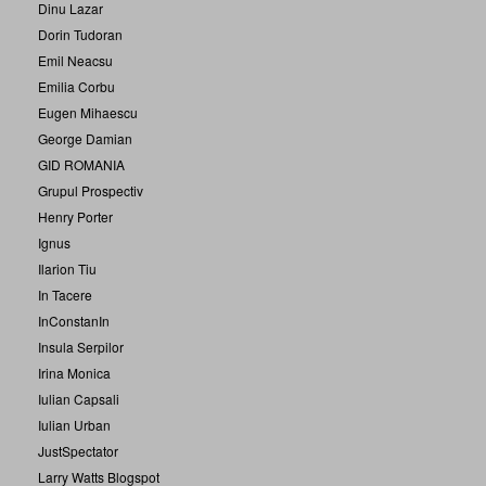
Dinu Lazar
Dorin Tudoran
Emil Neacsu
Emilia Corbu
Eugen Mihaescu
George Damian
GID ROMANIA
Grupul Prospectiv
Henry Porter
Ignus
Ilarion Tiu
In Tacere
InConstanIn
Insula Serpilor
Irina Monica
Iulian Capsali
Iulian Urban
JustSpectator
Larry Watts Blogspot