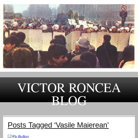
VICTOR RONCEA
BLOG
„ADEVARUL RAMANE, ORICARE AR FI SOARTA SLUJITORILOR SAI" – GH. I. B.
Posts Tagged ‘Vasile Maierean’