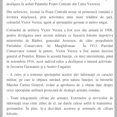
desfăşura în sediul Palatului Poştei Centrale din Calea Victoriei.
Din nefericire, tocmai la Poşta Centrală aveau să primească românii o
lovitura mişelească, prin activitatea unui mare trădător de ţară,
colonelul Victor Verzea, agent al spionajului german si austro-ungar.
Colonelul de artilerie Victor Verzea a fost scos din armată în 1908,
pentru divulgarea unor secrete militare ce fuseseră folosite împotriva
ministrului de Război, generalul Averescu, de către preşedintele
Partidului Conservator, Al. Marghiloman. În 1913, Partidul
Conservator venind la putere, Victor Verzea a fost numit director
general al Poştelor. Rămas în această funcţie, cu mici intermitenţe, până
în noiembrie 1916, acest individ odios a desfăşurat o intensă activitate
în favoarea Germaniei şi a Austro-Ungariei:
– A cules şi a transmis spionajului acestor ţări informaţii cu caracter
militar, pe care le obţinea intrând, prin natura funcţiei, în birourile
Marelui Cartier General, având şi aprobarea de a obţine date despre
orice operaţiune militară proiectată de strategii armatei române;
– Toate telegramele cifrate ale armatei, Externelor şi serviciilor de
informaţii erau citite zilnic de el, iar datele culese astfel le transmitea
germanilor. În plus, le-a dezvăluit acestora şi sistemele de cifrare
folosite;