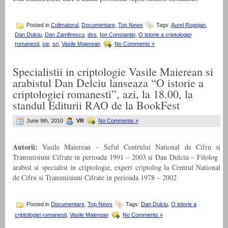
Posted in
Colimatorul
,
Documentare
,
Top News
Tags:
Aurel Rogojan
,
Dan Dulciu
,
Dan Zamfirescu
,
dss
,
Ion Constantin
,
O istorie a criptologiei
romanesti
,
sie
,
sri
,
Vasile Maierean
No Comments »
Specialistii in criptologie Vasile Maierean si
arabistul Dan Delciu lanseaza “O istorie a
criptologiei romanesti”, azi, la 18.00, la
standul Editurii RAO de la BookFest
June 9th, 2010
VR
No Comments »
Autorii:
Vasile Maierean – Seful Centrului National de Cifru si
Transmisiuni Cifrate in perioada 1991 – 2003 si Dan Dulciu – Filolog
arabist si specialist in criptologie, expert criptolog la Centrul National
de Cifru si Transmisiuni Cifrate in perioada 1978 – 2002
Posted in
Documentare
,
Top News
Tags:
Dan Dulciu
,
O istorie a
criptologiei romanesti
,
Vasile Maierean
No Comments »