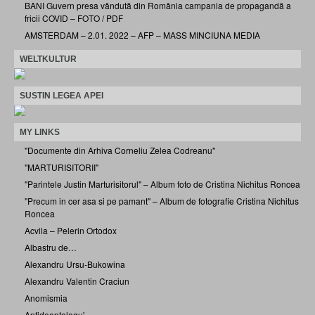
BANI Guvern presa vândută din România campania de propagandă a
fricii COVID – FOTO / PDF
AMSTERDAM – 2.01. 2022 – AFP – MASS MINCIUNA MEDIA
WELTKULTUR
SUSTIN LEGEA APEI
MY LINKS
"Documente din Arhiva Corneliu Zelea Codreanu"
"MARTURISITORII"
"Parintele Justin Marturisitorul" – Album foto de Cristina Nichitus Roncea
"Precum in cer asa si pe pamant" – Album de fotografie Cristina Nichitus
Roncea
Acvila – Pelerin Ortodox
Albastru de…
Alexandru Ursu-Bukowina
Alexandru Valentin Craciun
Anomismia
Antideontologu'