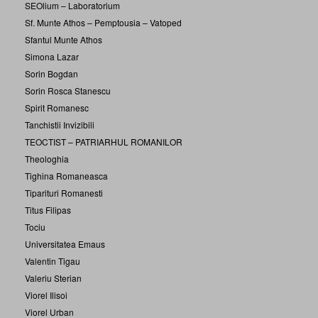
SEOlium – Laboratorium
Sf. Munte Athos – Pemptousia – Vatoped
Sfantul Munte Athos
Simona Lazar
Sorin Bogdan
Sorin Rosca Stanescu
Spirit Romanesc
Tanchistii Invizibili
TEOCTIST – PATRIARHUL ROMANILOR
Theologhia
Tighina Romaneasca
Tiparituri Romanesti
Titus Filipas
Tociu
Universitatea Emaus
Valentin Tigau
Valeriu Sterian
Viorel Ilisoi
Viorel Urban