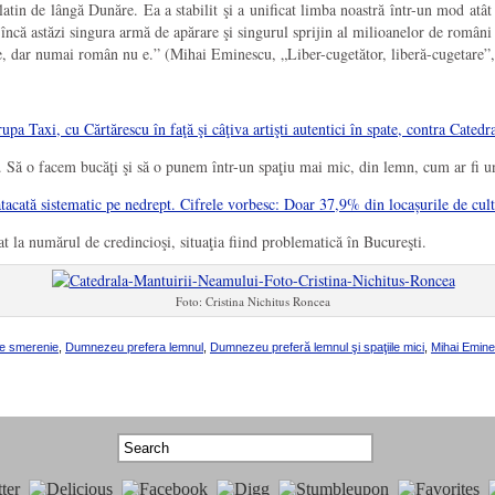
latin de lângă Dunăre. Ea a stabilit şi a unificat limba noastră într-un mod atâ
te încă astăzi singura armă de apărare şi singurul sprijin al milioanelor de români
inte, dar numai român nu e.” (Mihai Eminescu, „Liber-cugetător, liberă-cugetare
rupa Taxi, cu Cărtărescu în faţă şi câţiva artişti autentici în spate, contra Cat
 Să o facem bucăţi şi să o punem într-un spaţiu mai mic, din lemn, cum ar fi un
atacată sistematic pe nedrept. Cifrele vorbesc: Doar 37,9% din locașurile de c
 la numărul de credincioşi, situaţia fiind problematică în Bucureşti.
Foto: Cristina Nichitus Roncea
e smerenie
,
Dumnezeu prefera lemnul
,
Dumnezeu preferă lemnul şi spaţiile mici
,
Mihai Emin