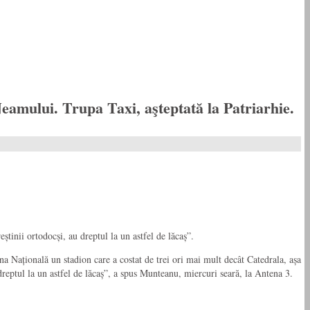
amului. Trupa Taxi, aşteptată la Patriarhie.
inii ortodocși, au dreptul la un astfel de lăcaș”.
 Națională un stadion care a costat de trei ori mai mult decât Catedrala, așa
dreptul la un astfel de lăcaș”, a spus Munteanu, miercuri seară, la Antena 3.