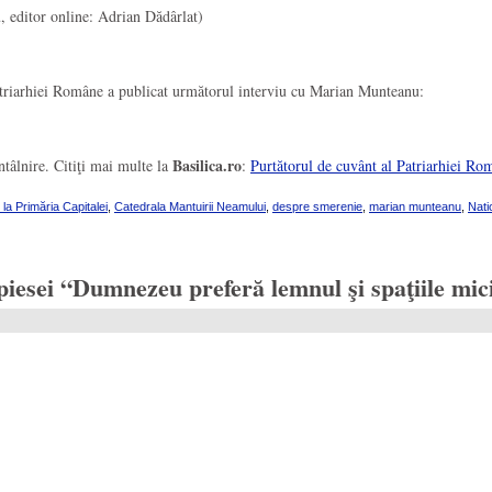
, editor online: Adrian Dădârlat)
triarhiei Române a publicat următorul interviu cu Marian Munteanu:
Basilica.ro
întâlnire. Citiţi mai multe la
:
Purtătorul de cuvânt al Patriarhiei Rom
la Primăria Capitalei
,
Catedrala Mantuirii Neamului
,
despre smerenie
,
marian munteanu
,
Nati
esei “Dumnezeu preferă lemnul şi spaţiile mic