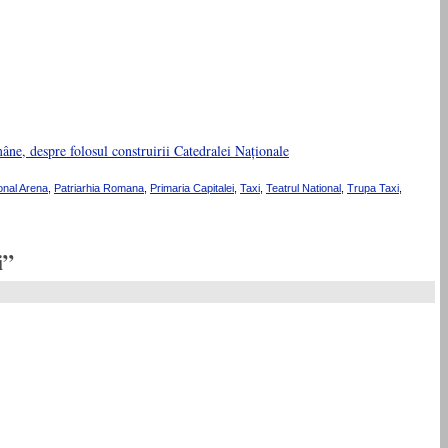
âne, despre folosul construirii Catedralei Naționale
onal Arena
,
Patriarhia Romana
,
Primaria Capitalei
,
Taxi
,
Teatrul National
,
Trupa Taxi
,
i”