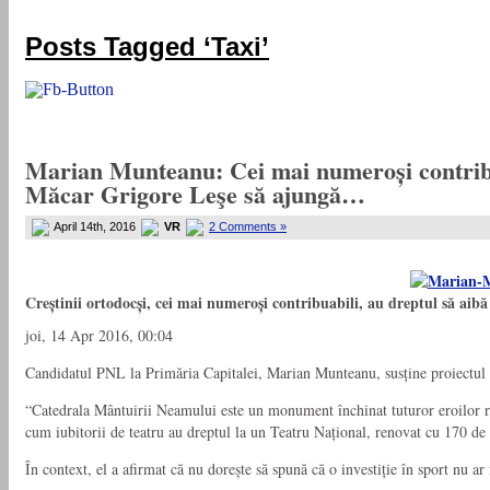
„ADEVARUL RAMANE, ORICARE AR FI SOARTA SLUJITORILOR SAI" – GH. I. B.
Posts Tagged ‘Taxi’
Marian Munteanu: Cei mai numeroși contribua
Măcar Grigore Leşe să ajungă…
April 14th, 2016
VR
2 Comments »
Creștinii ortodocși, cei mai numeroși contribuabili, au dreptul să ai
joi, 14 Apr 2016, 00:04
Candidatul PNL la Primăria Capitalei, Marian Munteanu, susține proiectul Ca
“Catedrala Mântuirii Neamului este un monument închinat tuturor eroilor ro
cum iubitorii de teatru au dreptul la un Teatru Național, renovat cu 170 de 
În context, el a afirmat că nu dorește să spună că o investiție în sport nu ar f