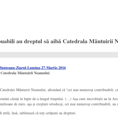
bili au dreptul să aibă Catedrala Mântuirii Ne
bă Catedrala Mântuirii Neamului
tedralei Mântuirii Neamului, afirmând că “cei mai numeroși contribuabili, creșt
mâni căzuți în lupte de-a lungul timpului. (…) Așa cum microbiștii au în Arena
milioane de euro, așa și creștinii ortodocși, cei mai numeroși contribuabili, au 
i utilă, însă, subliniază că toți cetățenii au drepturi.