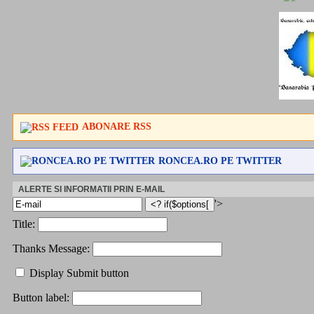
ABONARE RSS
RONCEA.RO PE TWITTER
ALERTE SI INFORMATII PRIN E-MAIL
'>
Title:
Thanks Message:
Display Submit button
Button label: