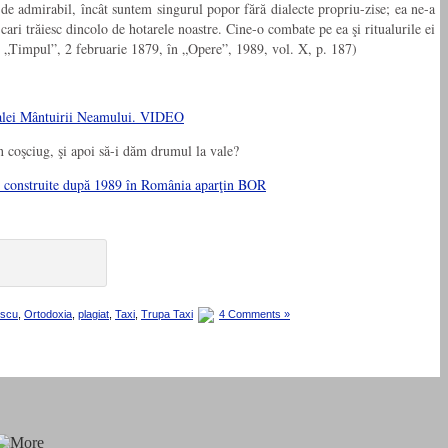
t de admirabil, încât suntem singurul popor fără dialecte propriu-zise; ea ne-a
 cari trăiesc dincolo de hotarele noastre. Cine-o combate pe ea şi ritualurile ei
”, „Timpul”, 2 februarie 1879, în „Opere”, 1989, vol. X, p. 187)
edralei Mântuirii Neamului. VIDEO
 coşciug, şi apoi să-i dăm drumul la vale?
ult construite după 1989 în România aparţin BOR
escu
,
Ortodoxia
,
plagiat
,
Taxi
,
Trupa Taxi
4 Comments »