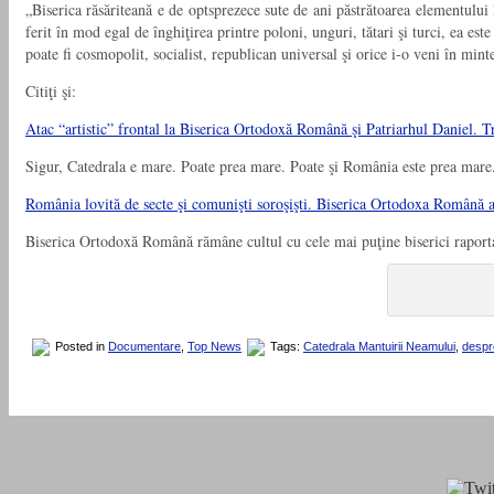
„Biserica răsăriteană e de optsprezece sute de ani păstrătoarea elementului 
ferit în mod egal de înghiţirea printre poloni, unguri, tătari şi turci, ea es
poate fi cosmopolit, socialist, republican universal şi orice i-o veni în m
Citiţi şi:
Atac “artistic” frontal la Biserica Ortodoxă Română şi Patriarhul Daniel. T
Sigur, Catedrala e mare. Poate prea mare. Poate şi România este prea mare.
România lovită de secte şi comunişti soroşişti. Biserica Ortodoxa Română 
Biserica Ortodoxă Română rămâne cultul cu cele mai puţine biserici raportat
Posted in
Documentare
,
Top News
Tags:
Catedrala Mantuirii Neamului
,
despr