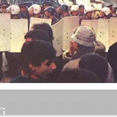
HOME
ZIUA
VIDEO
AUDIO
RONCEA BOOKS
LINKS
G