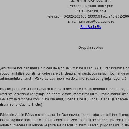
JUDETUL MARAMURES
Primaria Orasului Baia Sprie
Piata Libertatii, nr. 4
Telefon: +40-262-262303, 260059 Fax: +40-262-26
E-mail: primaria@baiasprie.ro
BaiaSprie.Ro
Drept la replica
„Abuzurile totalitarismului din cea de a doua jumătate a sec. XX au transformat Ro
scopul anihilării conştiinţei celor care gândeau altfel decât comuniştii. Tocmai de a
arhimandritului Justin Pârvu au avut menirea de a ţine trează conştiinţa naţională.
Practic, părintele Justin Pârvu şi-a împletit destinul cu cel al neamului românesc, l
credinţe la trezirea conştiinţei de neam. Astăzi, reprezintă ultimul mare mărturisitor 
s-a jertfit în temniţele comuniste din Aiud, Gherla, Piteşti, Sighet., Canal şi lagărel
(Baia Sprie, Cavnic, Nistru).
Părintele Justin Pârvu s-a consacrat lui Dumnezeu, neamul său şi marii familii creşti
fost un agitator doctrinar, ci o mare conştiinţă. Zecile de mii de pelerini, prezenţi 
odată cu trecerea la odihna veşnică s-a născut un sfânt. Practic, prigoana stalinistă 