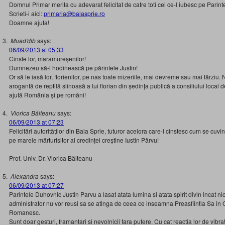
Domnul Primar merita cu adevarat felicitat de catre toti cei ce-l iubesc pe Parinte
Scrieti-i aici:
primaria@baiasprie.ro
Doamne ajuta!
Muad'dib
says:
06/09/2013 at 05:33
Cinste lor, maramureșenilor!
Dumnezeu să-l hodinească pe părintele Justin!
Or să le iasă lor, florienilor, pe nas toate mizeriile, mai devreme sau mai târziu
arogantă de reptilă slinoasă a lui florian din ședința publică a consiliului loca
ajută România și pe români!
Viorica Bălteanu
says:
06/09/2013 at 07:23
Felicitări autorităților din Baia Sprie, tuturor acelora care-l cinstesc cum se c
pe marele mărturisitor al credinței creștine Iustin Pârvu!
Prof. Univ. Dr. Viorica Bălteanu
Alexandra
says:
06/09/2013 at 07:27
Parintele Duhovnic Justin Parvu a lasat atata lumina si atata spirit divin incat nic
administrator nu vor reusi sa se atinga de ceea ce inseamna Preasfiintia Sa in
Romanesc.
Sunt doar gesturi, framantari si nevolnicii fara putere. Cu cat reactia lor de vibr