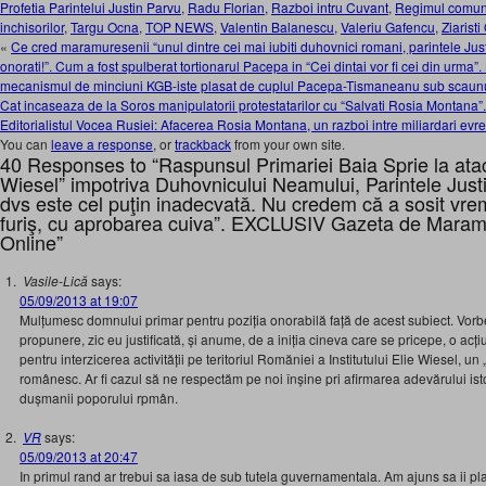
Profetia Parintelui Justin Parvu
,
Radu Florian
,
Razboi intru Cuvant
,
Regimul comun
inchisorilor
,
Targu Ocna
,
TOP NEWS
,
Valentin Balanescu
,
Valeriu Gafencu
,
Ziarist
«
Ce cred maramuresenii “unul dintre cei mai iubiti duhovnici romani, parintele Jus
onorati!”. Cum a fost spulberat tortionarul Pacepa in “Cei dintai vor fi cei din urma
mecanismul de minciuni KGB-iste plasat de cuplul Pacepa-Tismaneanu sub scaunul
Cat incaseaza de la Soros manipulatorii protestatarilor cu “Salvati Rosia Montana
Editorialistul Vocea Rusiei: Afacerea Rosia Montana, un razboi intre miliardari evre
You can
leave a response
, or
trackback
from your own site.
40 Responses to “Raspunsul Primariei Baia Sprie la atacul
Wiesel” impotriva Duhovnicului Neamului, Parintele Just
dvs este cel puţin inadecvată. Nu credem că a sosit v
furiş, cu aprobarea cuiva”. EXCLUSIV Gazeta de Maramur
Online”
Vasile-Lică
says:
05/09/2013 at 19:07
Mulțumesc domnului primar pentru poziția onorabilă față de acest subiect. Vorbel
propunere, zic eu justificată, și anume, de a iniția cineva care se pricepe, o ac
pentru interzicerea activității pe teritoriul Romăniei a Institutului Elie Wiesel, un „
românesc. Ar fi cazul să ne respectăm pe noi înșine pri afirmarea adevărului ist
dușmanii poporului rpmân.
VR
says:
05/09/2013 at 20:47
In primul rand ar trebui sa iasa de sub tutela guvernamentala. Am ajuns sa ii pla