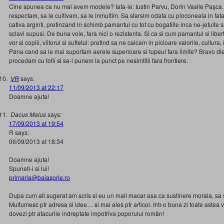
Cine spunea ca nu mai avem modele? Iata-le: Iustin Parvu, Dorin Vasile Paşca
respectam, sa le cultivam, sa le inmultim. Sa sfarsim odata cu ploconeala in fata o
cativa arginti, pretinzand in schimb pamantul cu tot cu bogatiile inca ne-jefuite 
sclavi supusi. De buna voie, fara nici o rezistenta. Si ca si cum pamantul si libert
vor si copiii, viitorul si sufletul: pretind sa ne calcam in picioare valorile, cultura,
Pana cand sa le mai suportam aerele superioare si tupeul fara limite? Bravo dl
procedam cu totii si sa-i punem la punct pe nesimtitii fara frontiere.
VR
says:
11/09/2013 at 22:17
Doamne ajuta!
Dacus Malus
says:
17/09/2013 at 19:54
R says:
06/09/2013 at 18:34
Doamne ajuta!
Spuneti-i si lui!
primaria@baiasprie.ro
Dupa cum ati sugerat am scris si eu un mail macar asa ca sustinere morala, sa st
Multumesc ptr adresa si idee… si mai ales ptr articol. Intr-o buna zi toate astea vo
dovezi ptr atacurile indreptate impotriva poporului român!