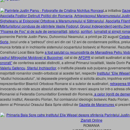
La initiativa
Gaze
Asociatia Fostilor Detinuti Politici din Romania, Arhiepiscopul Maramuresului Just
Sigheteanu al Episcopiei Ortodoxe a Maramureşului şi Sătmarului, Asociaţia Filantro
Mărturisitorul condusa de părintele Vasile Fodoruţ, Grupul Independent pentru Dem
“Floarea de Foc” si de sute de personalitati, istorici, scriitori, jurnalisti si simpli rom
pomenire Parinte Justin Parvu, Duhovnicul Neamului, a primit pe 22 august
Cetate
Sprie,
locul unde a “petrecut” cinci ani din cei 12 ani de condamnare politica, prelun
munca fortata si in inchisorile sistemului ocupantului bolsevic al Romaniei. Rezultat
Consiliului Local Baia Sprie
a fost salutat cu recunostinta de Manastirea Petru Voda
cadrul Mitropoliei Moldovei si Bucovinei
, cat si de
AFDPR
si ceilalti sustinatori ai 
onorati”
de conferirea acestei distinctii, a afirmat Primarul localitatii, Vasile Dorin P
Valeriu Gafencu, Sfantul Inchisorilor
, o institutie plasata sub pulpana guvernamentale
majoritatii romanilor crestin-ortodocsi ai acestei tari, respectiv
Institutul “Elie Wiesel
“studiul holocaustului”, isi depaseste prerogativele si solicita abuziv, impotriva voint
reprezentantilor Bisericii Ortodoxe Romane si a sutelor de sustinatori,
retragerea ti
invocandu-se niste acuze absolut aberante. Vom reveni asupra lor intr-o adresa ofic
Romaniei si Federatia Comunitatilor Evreiesti
din Romania,
a celor jigniti de deme
acestui institut, Alexandru Florian, fiul comisarului ideologic bolsevic Radu Florian
demn al Primarului Orasului Baia Sprie obtinut de
Gazeta de Maramures
si prezent
ROMANIA