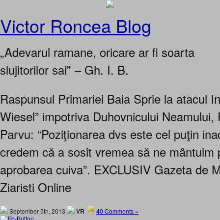
Victor Roncea Blog
„Adevarul ramane, oricare ar fi soarta
slujitorilor sai" – Gh. I. B.
Raspunsul Primariei Baia Sprie la atacul Ins
Wiesel” impotriva Duhovnicului Neamului, P
Parvu: “Poziţionarea dvs este cel puţin in
credem că a sosit vremea să ne mântuim p
aprobarea cuiva”. EXCLUSIV Gazeta de M
Ziaristi Online
September 5th, 2013
VR
40 Comments »