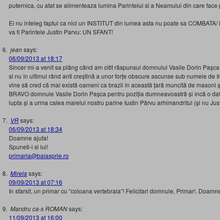
puternica, cu atat se alimenteaza lumina Parintelui si a Neamului din care face 
Ei nu inteleg faptul ca nici un INSTITUT din lumea asta nu poate sa COMBATA/ 
va fi Parintele Justin Parvu: UN SFANT!
jean
says:
06/09/2013 at 18:17
Sincer mi-a venit sa plăng când am citit răspunsul domnului Vasile Dorin Pașc
si nu în ultimul rând anti creștină a unor forțe obscure ascunse sub numele de In
vine să cred că mai există oameni ca brazii în această țară muncită de masoni și a
BRAVO domnule Vasile Dorin Pașca pentru poziția dumneavoastră și încă o dat
lupta și a urma calea marelui nostru parine Iustin Părvu arhimandritul (și nu Just
VR
says:
06/09/2013 at 18:34
Doamne ajuta!
Spuneti-i si lui!
primaria@baiasprie.ro
Mirela
says:
09/09/2013 at 07:16
In sfarsit, un primar cu “coloana vertebrala”! Felicitari domnule, Primar!. Doamne
Mandru ca-s ROMAN
says:
11/09/2013 at 16:00