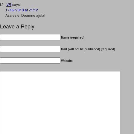
VR
says:
17/09/2013 at 21:12
Asa este. Doamne ajuta!
Leave a Reply
Name (required)
Mail (will not be published) (required)
Website