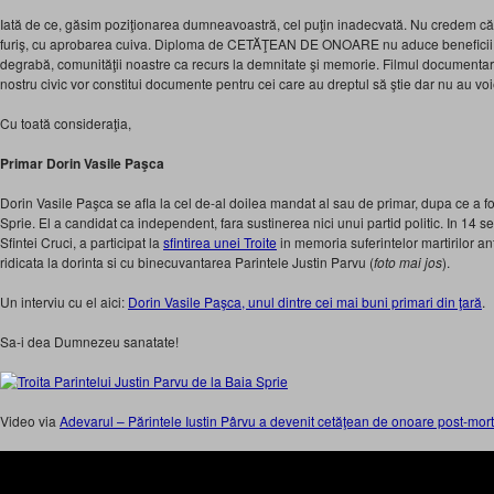
Iată de ce, găsim poziţionarea dumneavoastră, cel puţin inadecvată. Nu credem c
furiş, cu aprobarea cuiva. Diploma de CETĂŢEAN DE ONOARE nu aduce beneficii ră
degrabă, comunităţii noastre ca recurs la demnitate şi memorie. Filmul documentar
nostru civic vor constitui documente pentru cei care au dreptul să ştie dar nu au voie
Cu toată consideraţia,
Primar Dorin Vasile Paşca
Dorin Vasile Paşca se afla la cel de-al doilea mandat al sau de primar, dupa ce a fo
Sprie. El a candidat ca independent, fara sustinerea nici unui partid politic. In 14 
Sfintei Cruci, a participat la
sfintirea unei Troite
in memoria suferintelor martirilor ant
ridicata la dorinta si cu binecuvantarea Parintele Justin Parvu (
foto mai jos
).
Un interviu cu el aici:
Dorin Vasile Paşca, unul dintre cei mai buni primari din ţară
.
Sa-i dea Dumnezeu sanatate!
Video via
Adevarul – Părintele Iustin Pârvu a devenit cetăţean de onoare post-mor