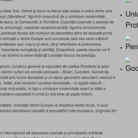
Uniu
la New York, Oxford şi acum la Atena este aceea a uneia dintre cele
ept „Gânditorul”, figurină masculină de o uimi­toare modernitate
Prof
de secol, la Cernavodă, în România. Expoziţia cuprinde o selecţie de
iu arheologic, respectiv ceramică pictată, figurine antropomorfe,
 uimitoare dovezi ale nivelului de dezvoltare atins de această primă
i civilizaţii a Vechii Europe sunt cunoscute cele mai vechi mărturii
Pen
eţioase (aur, cupru) şi sare, cât şi referitoare la prelucrarea
mportante cunoştinţe şi abilităţi. Deopotrivă, aceste resurse vor fi
te de schimb la mare distanţă a acestor bunuri de prestigiu.
Goo
­vici, curatorul general al expoziţiei din partea României şi şeful
marilor culturi ale acestei perioade – Boian, Cucuteni, Gumelniţa,
ată prin forme deosebite şi un decor geome­tric abundent, realizat în
c.). Astfel, arta ceramicii neolitice dovedeşte – în egală măsură –
nal simţ estetic, în fapt o uimitoare modernitate avant la lettre a
 danubiano-carpatică în urmă cu mai bine de şapte milenii.
ătate, civilizaţia Vechii Europe va dispărea relativ brusc, în jurul
 arealul danubiano-carpatic a populaţiilor indo-europene, originare din
lor internaţionali să descopere evoluţia şi principalele artefacte