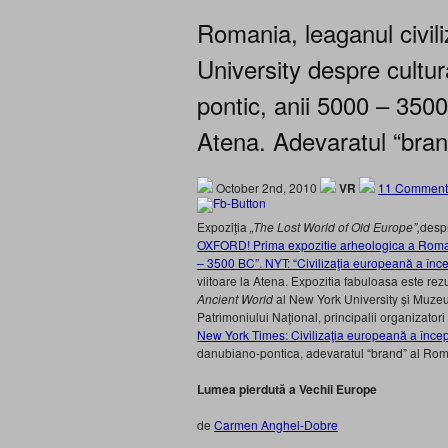
Romania, leaganul civil
University despre cultur
pontic, anii 5000 – 3500
Atena. Adevaratul “bran
October 2nd, 2010
VR
11 Comment
Expoziţia
„The Lost World of Old Europe”,
despr
OXFORD! Prima expozitie arheologica a Roman
– 3500 BC”. NYT: “Civilizaţia europeană a înce
viitoare la Atena. Expozitia fabuloasa este rez
Ancient World
al New York University şi Muzeul 
Patrimoniului Naţional, principalii organizator
New York Times: Civilizaţia europeană a începu
danubiano-pontica, adevaratul “brand” al Romani
Lumea pierdută a Vechii Europe
de
Carmen Anghel-Dobre