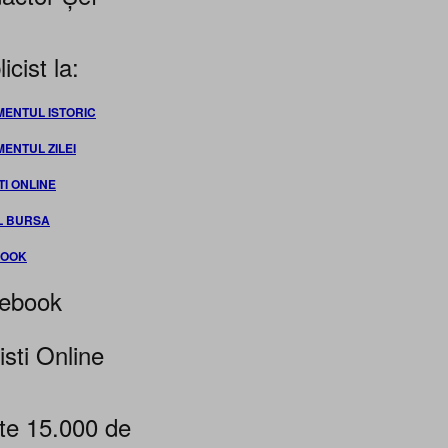
icist la:
MENTUL ISTORIC
MENTUL ZILEI
TI ONLINE
L BURSA
BOOK
ebook
isti Online
te 15.000 de