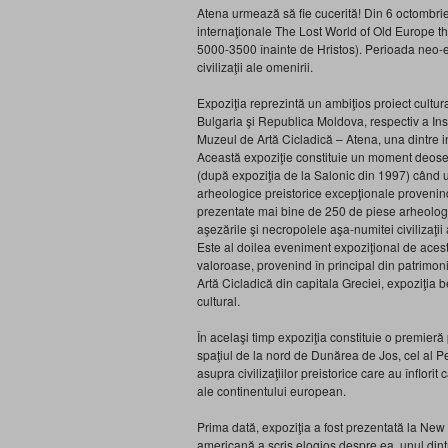
Atena urmează să fie cucerită! Din 6 octombrie c
internaţionale The Lost World of Old Europe 
5000-3500 înainte de Hristos). Perioada neo-en
civilizaţii ale omenirii.
Expoziţia reprezintă un ambiţios proiect cultu
Bulgaria şi Republica Moldova, respectiv a Inst
Muzeul de Artă Cicladică – Atena, una dintre ins
Această expoziţie constituie un moment deosebit
(după expoziţia de la Salonic din 1997) când 
arheologice preistorice excepţionale provenind 
prezentate mai bine de 250 de piese arheologi
aşezările şi necro­polele aşa-numitei civilizaţi
Este al doilea eveniment expoziţional de acest 
valoroase, provenind în principal din pa­trimon
Artă Cicladică din capitala Greciei, expoziţia 
cultural.
În acelaşi timp expoziţia constituie o premieră
spaţiul de la nord de Dunărea de Jos, cel al P
asupra civilizaţiilor preistorice care au înflori
ale continentului european.
Prima dată, expoziţia a fost prezentată la New Yo
americană a scris elogios despre ea, unul dint