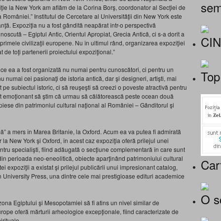
sem
ie la New York am aflăm de la Corina Borş, coordonator al Secţiei de
 României.” Institutul de Cerce­tare al Universităţii din New York este
anţă. Expoziţia nu a fost gândită neapărat într-o perspectivă
unoscută – Egiptul Antic, Orientul Apropiat, Grecia Antică, ci s-a dorit a
CI
rimele civilizaţii europene. Nu în ultimul rând, organizarea expoziţiei
 de toţi partenerii proiectului expoziţional.”
 ce ea a fost organizată nu numai pentru cunoscători, ci pentru un
Top
 numai cei pasionaţi de istoria antică, dar şi designeri, artişti, mai
 pe subiectul istoric, ci să reuşeşti să creezi o poveste atractivă pentru
fost emoţionant să ştim că urmau să călătorească peste ocean două
piese din patrimoniul cultural naţional al României – Gânditorul şi
 a mers în Marea Britanie, la Oxford. Acum ea va putea fi admirată
 la New York şi Oxford, în acest caz expoziţia oferă prilejul unei
pentru specialişti, fiind adăugată o secţiune complementară în care sunt
n perioada neo-eneolitică, obiecte aparţinând patrimoniului cultural
Car
i expoziţii a existat şi prilejul publicării unui impresio­nant catalog,
on University Press, una dintre cele mai prestigioase edituri academice
O s
 zona Egiptului şi Mesopotamiei să fi atins un nivel simi­lar de
Europe oferă mărturii arheologice excepţionale, fiind caracterizate de
irituale.