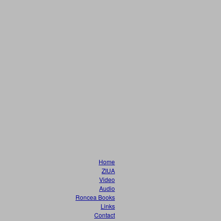
Home
ZIUA
Video
Audio
Roncea Books
Links
Contact