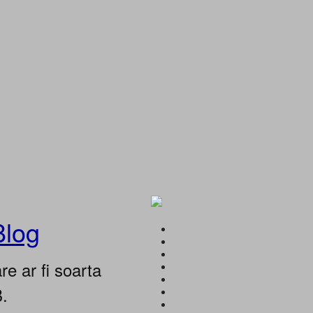
Blog
e ar fi soarta
B.