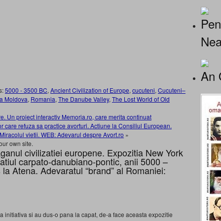
Pen
Nea
An 
s:
5000 - 3500 BC
,
Ancient Civilization of Europe
,
cucuteni
,
Cucuteni–
a Moldova
,
Romania
,
The Danube Valley
,
The Lost World of Old
. Un proiect interactiv Memoria.ro, care merita continuat
r care refuza sa practice avorturi. Actiune la Consiliul European.
 Miracolul vietii. WEB: Adevarul despre Avort.ro
»
our own site.
anul civilizatiei europene. Expozitia New York
patiul carpato-danubiano-pontic, anii 5000 –
s la Atena. Adevaratul “brand” al Romaniei:
a initiativa si au dus-o pana la capat, de-a face aceasta expozitie