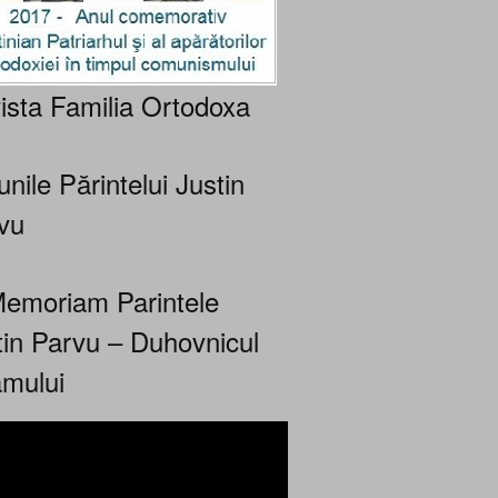
ista Familia Ortodoxa
nile Părintelui Justin
vu
Memoriam Parintele
tin Parvu – Duhovnicul
mului