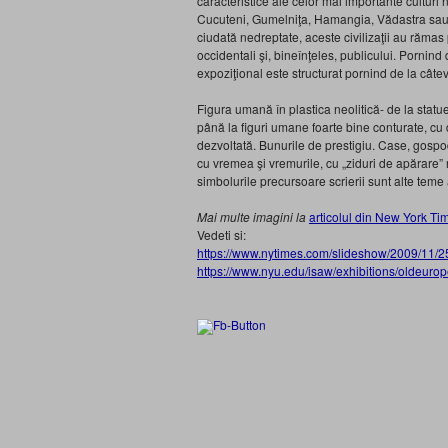
caracteristice ale celor mai importante cultur
Cucuteni, Gumelniţa, Ha­man­gia, Vădastra sau Vi
ciudată nedreptate, aceste ci­vilizaţii au rămas 
occidentali şi, bineînţeles, publicului. Pornin
expoziţional este structurat pornind de la câte
Figura umană în plastica neolitică- de la statue
până la figuri umane foarte bine conturate, cu d
dezvoltată. Bunurile de prestigiu. Case, gospodă
cu vremea şi vremurile, cu „ziduri de apărare” 
simbolurile precursoare scrierii sunt alte teme 
Mai multe imagini la
articolul din New York Ti
Vedeti si:
https://www.nytimes.com/slideshow/2009/11
https://www.nyu.edu/isaw/exhibitions/oldeurop