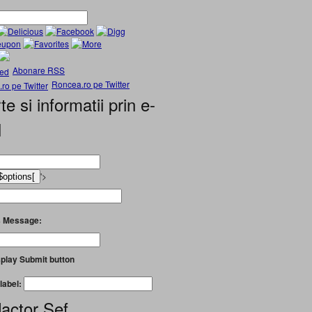
Abonare RSS
Roncea.ro pe Twitter
te si informatii prin e-
l
'>
 Message:
play Submit button
label:
actor Șef