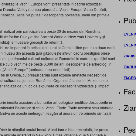
i­vilizaţiile Vechii Europe vor fi prezentate în cadrul expoziţiei
the Danube Valley (Lumea pierdută a Vechii Europe Valea Dunării,
eolitică. Astfel va putea fi descoperită povestea uneia din primele
Publ
ral realizat prin participarea a peste 20 de muzee din România,
EVENI
itute for the Study of the Ancient World al New York University şi
tituţiile muzeale greceşti de referinţă.
EVENI
 de important în peisajul cultural al Greciei, fiind pentru a doua oară
un muzeu din această ţară găzduieşte într-un cadru prestigios piese
ZIARIS
din patrimoniul cultural naţional al României.În cadrul expoziţiei sunt
ce cu o vechime de peste 6.000 de ani, descoperite de arheologi în
ZIARU
i a „Vechii Europe” (perioada neo-eneolitică).
fel în Grecia, cu prilejul căruia sunt expuse artefacte deosebit de
FACE
iul cultural naţional al României. Organizată la sediul Muzeului de
beneficiază de un loc de expunere cu deosebită vizibilitate şi impact
Fac
 prin inedita asociere a bunurilor arheologice neolitice descoperite în
Ziar
eninsulei Balcanice şi cel al Vechii Elade. Toate acestea stau mărturie
t cândva pe aceste meleaguri, leagăn al unora dintre primele civilizaţii
Pes
rk la sfârşitul anului trecut. A fost foarte bine receptată, iar presa
re articole apărând în New York Times, chiar de Ziua Naţională a