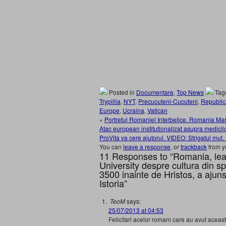
Posted in
Documentare
,
Top News
Tag
Trypillia
,
NYT
,
Precucuteni-Cucuteni
,
Republic
Europe
,
Ucraina
,
Vatican
«
Portretul Romaniei Interbelice. Romania Mare
Atac european institutionalizat asupra medicilo
ProVita va cere ajutorul. VIDEO: Strigatul mut.
You can
leave a response
, or
trackback
from y
11 Responses to “Romania, leag
University despre cultura din s
3500 inainte de Hristos, a ajun
Istoria”
TeoM
says:
25/07/2013 at 04:53
Felicitari acelor romani care au avut aceast