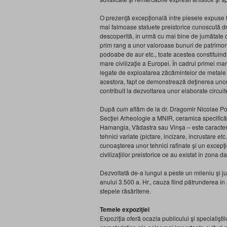
O prezenţă excepţională între piesele expuse 
mai faimoase statuete preistorice cunoscută dr
descoperită, în urmă cu mai bine de jumătate 
prim rang a unor va­loroase bunuri de patrimon
podoabe de aur etc., toate acestea constituind
mare civilizaţie a Europei. În cadrul primei mar
legate de exploatarea zăcămintelor de me­tale pr
acestora, fapt ce demonstrează deţinerea unor i
contribuit la dezvoltarea unor elaborate circui
După cum aflăm de la dr. Dragomir Nicolae Popo
Secţiei Arheologie a MNIR, ceramica specifică 
Hamangia, Vădastra sau Vinşa – este caracteriz
tehnici variate (pictare, incizare, încrustare et
cunoaşterea unor tehnici rafinate şi un excepţio
civilizaţiilor preistorice ce au existat în zona
Dezvoltată de-a lungul a peste un mileniu şi jum
anului 3.500 a. Hr., cauza fiind pătrunderea în
stepele răsăritene.
Temele expoziţiei
Expoziţia oferă ocazia publicului şi specialişti