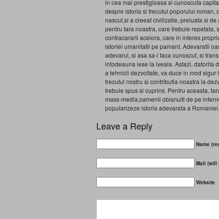
in cea mai prestigioasa si cunoscuta capital
despre istoria si trecutul poporului roman,
nascut,si a creeat civilizatie, preluata si d
pentru tara noastra, care trebuie repetata, s
contracararii acelora, care in interes propr
istoriei umanitatii pe pamant. Adevaratii oam
adevarul, si asa sa-l faca cunoscut, si trans
intodeauna iese la iveala. Astazi, datorita 
a tehnicii dezvoltate, va duce in mod sigur l
trecutul nostru si contributia noastra la de
trebuie spus si cuprins. Pentru aceasta, tar
mass-media,oamenii obisnuiti de pe internet, 
popularizeze istoria adevarata a Romaniei
Leave a Reply
Name (req
Mail (will
Website