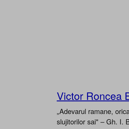
Victor Roncea 
„Adevarul ramane, oricar
slujitorilor sai" – Gh. I. 