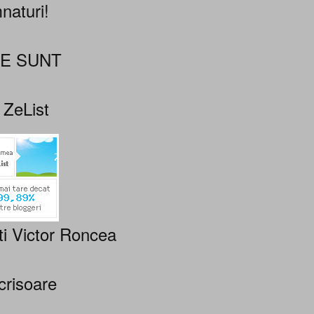
naturi!
NE SUNT
 ZeList
ti Victor Roncea
crisoare