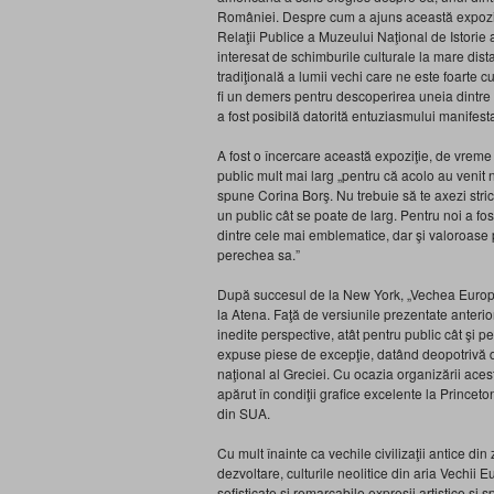
României. Despre cum a ajuns această expoziţ
Relaţii Publice a Muzeului Naţional de Istorie a
interesat de schimburile culturale la mare dist
tradiţională a lumii vechi care ne este foarte c
fi un demers pentru descoperirea uneia dintre p
a fost posibilă datorită entuziasmului manifestat
A fost o încercare această expoziţie, de vreme
public mult mai larg „pentru că acolo au venit nu
spune Corina Borş. Nu trebuie să te axezi strict
un public cât se poate de larg. Pentru noi a 
dintre cele mai emblematice, dar şi valoroase 
perechea sa.”
După succesul de la New York, „Vechea Europă”
la Atena. Faţă de versiunile prezentate anterior
inedite perspective, atât pentru public cât şi 
expuse piese de excepţie, datând deopotrivă di
naţional al Greciei. Cu ocazia organizării aceste
apărut în condiţii grafice excelente la Princet
din SUA.
Cu mult înainte ca vechile civilizaţii antice din
dezvoltare, culturile neolitice din aria Vechii 
sofisticate şi remarcabile expresii artistice şi sp