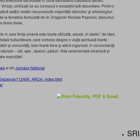
i neo-eneolitice dezvoltate în zona danubiano-carpatică (Boian,
nca), civilizaţii ce au cunoscut o ex­cep­ţională dezvoltare. Printr-o
până astăzi relativ necunoscute majorităţii istoricilor şi arheologilor
d de la tematica formulată de dr. Dragomir Nicolae Popovici, discursul
va teme cheie.
te în care fiinţa umană este foarte stilizată, adusă „în stadiu” de idee,
etalii tulburătoare, care vorbesc despre o viaţă spirituală foarte
rii şi comunităţi, totul foarte bine şi atent organizat, în concordanţă
naturale – văi, ape , dealuri, păduri. Arta ceremonială ceramică şi
ale expoziţiei.
mes
si din
Jurnalul National
/25/science/112409_ARCH_index.html
e/
SRI