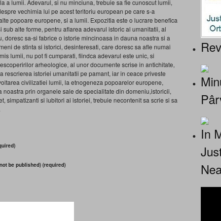
a a lumii. Adevarul, si nu minciuna, trebuie sa fie cunoscut lumii,
 despre vechimia lui pe acest teritoriu european pe care s-a
e alte popoare europene, si a lumii. Expozitia este o lucrare benefica
i sub alte forme, pentru aflarea adevarul istoric al umanitatii, al
iu, doresc sa-si fabrice o istorie mincinoasa in dauna noastra si a
Rev
eni de stinta si istorici, desinteresati, care doresc sa afle numai
mis lumii, nu pot fi cumparati, fiindca adevarul este unic, si
descoperirilor arheologice, al unor documente scrise in antichitate,
a rescrierea istoriei umanitatii pe pamant, iar in ceace priveste
Minu
zvoltarea civilizatiei lumii, la etnogeneza popoarelor europene,
a noastra prin organele sale de specialitate din domeniu,istoricii,
Pâr
simpatizanti si iubitori ai istoriei, trebuie necontenit sa scrie si sa
.
In 
uired)
Jus
Nea
 not be published) (required)