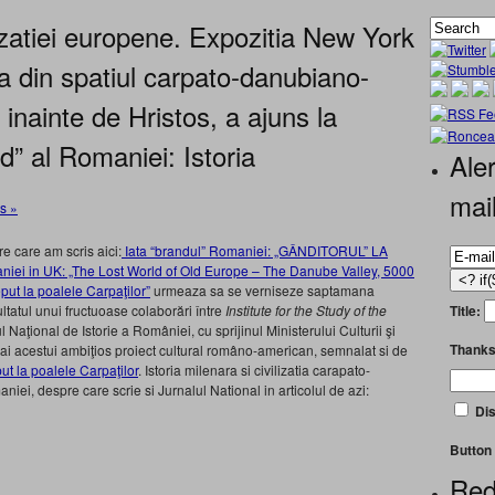
izatiei europene. Expozitia New York
a din spatiul carpato-danubiano-
 inainte de Hristos, a ajuns la
d” al Romaniei: Istoria
Aler
mai
s »
e care am scris aici:
Iata “brandul” Romaniei: „GÂNDITORUL” LA
iei in UK: „The Lost World of Old Europe – The Danube Valley, 5000
put la poalele Carpaţilor”
urmeaza sa se verniseze saptamana
Title:
ultatul unui fructuoase colaborări între
Institute for the Study of the
Naţional de Istorie a României, cu sprijinul Ministerului Culturii şi
Thanks
i ai acestui ambiţios proiect cultural româno-american, semnalat si de
t la poalele Carpaţilor
. Istoria milenara si civilizatia carapato-
ei, despre care scrie si Jurnalul National in articolul de azi:
Dis
Button 
Red