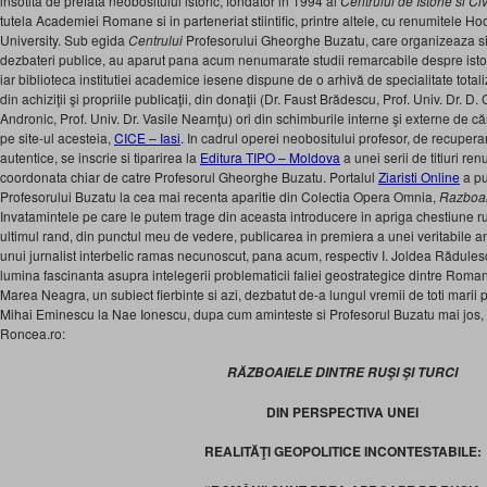
insotita de prefata neobositului istoric, fondator in 1994 al
Centrului de Istorie si C
tutela Academiei Romane si in parteneriat stiintific, printre altele, cu renumitele Hoo
University. Sub egida
Centrului
Profesorului Gheorghe Buzatu, care organizeaza si 
dezbateri publice, au aparut pana acum nenumarate studii remarcabile despre istor
iar biblioteca institutiei academice iesene dispune de o arhivă de specialitate tot
din achiziţii şi propriile publicaţii, din donaţii (Dr. Faust Brădescu, Prof. Univ. Dr. D
Andronic, Prof. Univ. Dr. Vasile Neamţu) ori din schimburile interne şi externe de că
pe site-ul acesteia,
CICE – Iasi
. In cadrul operei neobositului profesor, de recupera
autentice, se inscrie si tiparirea la
Editura TIPO – Moldova
a unei serii de titluri r
coordonata chiar de catre Profesorul Gheorghe Buzatu. Portalul
Ziaristi Online
a pub
Profesorului Buzatu la cea mai recenta aparitie din Colectia Opera Omnia,
Razboaie
Invatamintele pe care le putem trage din aceasta introducere in apriga chestiune r
ultimul rand, din punctul meu de vedere, publicarea in premiera a unei veritabile an
unui jurnalist interbelic ramas necunoscut, pana acum, respectiv I. Joldea Rădul
lumina fascinanta asupra intelegerii problematicii faliei geostrategice dintre Romani
Marea Neagra, un subiect fierbinte si azi, dezbatut de-a lungul vremii de toti marii pu
Mihai Eminescu la Nae Ionescu, dupa cum aminteste si Profesorul Buzatu mai jos, 
Roncea.ro:
RĂZBOAIELE DINTRE RUŞI ŞI TURCI
DIN PERSPECTIVA UNEI
REALITĂŢI GEOPOLITICE INCONTESTABILE: