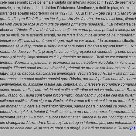
cele mai semnificative pe tema enunţată din interviul acordat în 1927, de premierul
ocazie, care, totuşi, a fost I. Joldea Rădulescu. Menţionez, o dată în plus, că textul es
paranteze aparţin reporterului de la 1927: „I. I. C. Brătianu
– Ştiu că şi alţii fac sfo
graniţa dinspre Răsărit; le-am făcut şi eu. Nu zic că e rău, dar nu e nici bine, fiind
ne vom culca pe roze şi vom uita de eterna primejdie rusească…”
La întrebarea
ce
observat:
“Nimic altceva decât să ne menţinem mereu pe linia politică a alianţei cu 
cât de mică, de la această alianţă, ne va fi fatală; cum ne-ar simţi că ne îndepărtăm 
înlocui cu alţii, sau că ramânem singuri, ruşii ne vor ataca…”
În asemenea situaţie,
impunea să le răspundem ruşilor?,
drept care Ionel Brătianu a replicat ferm:
“… Nu;
răspunde; dacă vor fi alţii şi aceştia vor comite greşeala să răspundă, îţi spun de 
zdrobiţi şi însăşi fiinţa statului va fi în primejdie de moarte. Ruşii ne vor copleşi cu
teritoriu. Suprema înţelepciune recomandă să nu ne batem niciodată, în nici o împr
coaliţia. Fiindcă odată terminat războiul, prietenii de arme se vor întoarce acasă, i
faţă-n faţă cu haotica, năucitoarea ameninţare. Vecinătatea cu Rusia – iată principi
porneasca nu numai politica noastră spre Răsărit, dar toată politica noastră extern
sentimentele, nu afinităţile rasiale sau culturale, nu interesele economice comandă
acela, oricare ar fi el, care-mi dă mai multă certitudine că mă va apăra contra Rusiei
unui război cu Rusia sunt foarte problematici, chiar când în joc este cea mai putern
mijloace pacifiste. Sunt sigur de Rusia, atâta vreme cât sunt mai tare pe terenul dipl
din momentul în care s-a dezlănţuit războiul, partida poate fi socotită ca pierdută…” 
oferind exemplul războiului Crimeii, temă care nu-i era necunoscută premierului de
dezvoltat Brătianu –
a fost un succes pentru aliaţi, fiindcă ruşii erau conduşi atunc
din strategia lui Alexandru I. Dacă ruşii se retrag în interiorul ţării, sunt imbatabili.
decât de acela care va şti sau va reuşi s-o atragă în afară de frontierele Rusiei!”
.
[6]