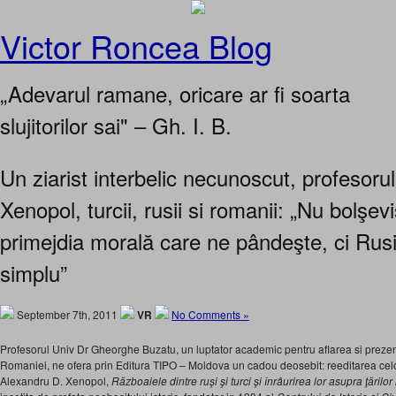
Victor Roncea Blog
„Adevarul ramane, oricare ar fi soarta
slujitorilor sai" – Gh. I. B.
Un ziarist interbelic necunoscut, profesoru
Xenopol, turcii, rusii si romanii: „Nu bolşev
primejdia morală care ne pândeşte, ci Rusi
simplu”
September 7th, 2011
VR
No Comments »
Profesorul Univ Dr Gheorghe Buzatu, un luptator academic pentru aflarea si prezen
Romaniei, ne ofera prin Editura TIPO – Moldova un cadou deosebit: reeditarea celor
Alexandru D. Xenopol,
Războaiele dintre ruşi şi turci şi înrâurirea lor asupra ţăril