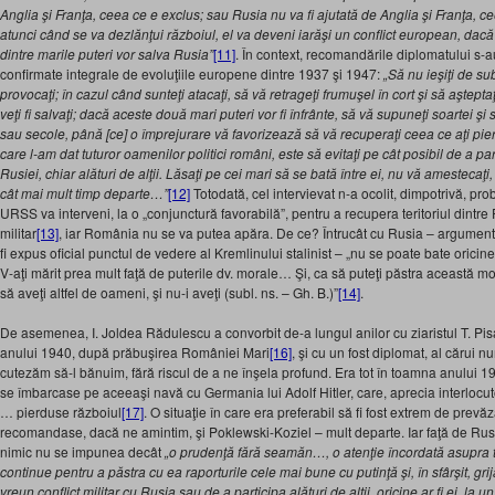
Anglia şi Franţa, ceea ce e exclus; sau Rusia nu va fi ajutată de Anglia şi Franţa, ce
atunci când se va dezlănţui războiul, el va deveni iarăşi un conflict european, dacă 
dintre marile puteri vor salva Rusia”
[11]
. În context, recomandările diplomatului s-a
confirmate integrale de evoluţiile europene dintre 1937 şi 1947:
„Să nu ieşiţi de sub
provocaţi; în cazul când sunteţi atacaţi, să vă retrageţi frumuşel în cort şi să aştepta
veţi fi salvaţi; dacă aceste două mari puteri vor fi înfrânte, să vă supuneţi soartei şi
sau secole, până [ce] o împrejurare vă favorizează să vă recuperaţi ceea ce aţi pier
care l-am dat tuturor oamenilor politici români, este să evitaţi pe cât posibil de a par
Rusiei, chiar alături de alţii. Lăsaţi pe cei mari să se bată între ei, nu vă amestecaţi,
cât mai mult timp departe…”
[12]
Totodată, cel intervievat n-a ocolit, dimpotrivă, p
URSS va interveni, la o „conjunctură favorabilă”, pentru a recupera teritoriul dintre Pr
militar
[13]
, iar România nu se va putea apăra. De ce? Întrucât cu Rusia – argument
fi expus oficial punctul de vedere al Kremlinului stalinist – „nu se poate bate oricin
V-aţi mărit prea mult faţă de puterile dv. morale… Şi, ca să puteţi păstra această m
să aveţi altfel de oameni, şi nu-i aveţi (subl. ns. – Gh. B.)”
[14]
.
De asemenea, I. Joldea Rădulescu a convorbit de-a lungul anilor cu ziaristul T. Pis
anului 1940, după prăbuşirea României Mari
[16]
, şi cu un fost diplomat, al cărui 
cutezăm să-l bănuim, fără riscul de a ne înşela profund. Era tot în toamna anului 194
se îmbarcase pe aceeaşi navă cu Germania lui Adolf Hitler, care, aprecia interlocu
… pierduse războiul
[17]
. O situaţie în care era preferabil să fi fost extrem de prevăz
recomandase, dacă ne amintim, şi Poklewski-Koziel – mult departe. Iar faţă de Rus
nimic nu se impunea decât
„o prudenţă fără seamăn…, o atenţie încordată asupra tut
continue pentru a păstra cu ea raporturile cele mai bune cu putinţă şi, în sfârşit, g
vreun conflict militar cu Rusia sau de a participa alături de alţii, oricine ar fi ei, la