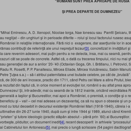
“ROMÂNII SUNT PREA APROAPE DE RUSIA
ŞI PREA DEPARTE DE DUMNEZEU”
“Mihai Eminescu, A. D. Xenopol, Nicolae Iorga, Nae Ionescu sau Pamfil Şeicaru, tita
au neglijat – din unghiuri şi în perioade diferite – rolul şi locul factorului rusesc a
României în relaţiile internaţionale. Fără nici o exagerare, dar aserţiunile lor în ace
rămas contribuţii de referinţă ale unui nepreţuit tezaur
[3]
, concretizat în învăţături
la care revenim adeseori, mai puţin pentru a ne delecta, însa, mai cu seamă, pentru a 
cazuri cât se poate de concrete. Astfel că, o dată cu trecerea timpului, nici nu mai şt
sau generaţiei de aur a anilor ’20-’40 (Octavian Goga, Gh. I. Brătianu, I. Petrovici,
Radu R. Rosetti, P. P. Panaitescu, Mircea Eliade, Mircea Vulcănescu, Sabin Manuilă
Petre Ţuţea s.a.) – să-i atribui paternitatea unei butade celebre, pe cât de „brutală” 
că, de 300 de ani încoace, practic din 1711, când Petru cel Mare a atins Prutul, ble
a rezultat din faptul că, în orice moment al evoluţiei lor, românii s-au aflat prea a
Dumnezeu! Şi, într-adevăr, mai cu seamă de la 1812 înainte, oricând vecinătatea Ru
generală a Iaşilor şi Bucurestilor, mai apoi a României, o premisă, o condiţie şi o r
beneficiu şi – vai! – cel mai adesea un dezavantaj, ca să nu spun o obsesie şi un p
mod cu totul deosebit în decursul existenţei României Mari (1918-1940), căreia i-a
ultimative din 26-27 iunie 1940, după cum şi între 1944 şi 1989, atunci când Kremli
“prieten” şi tutore ideologic (practic stăpân absolut – până prin ´60) al Bucureştilo
vorbeşte, pilduitor, un document inedit
[4]
, recent descoperit în arhivele “procesului
ai Cabinetului Ion Antonescu
[5]
, mai precis o lungă scrisoare (54 pagini dactilograf