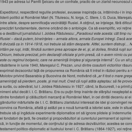
1943 pe adresa lui Pamfil Şeicaru de un confrate, practic de un ziarist necunoscut
Expeditorul, respectând regulile profesiei, avusese inspiraţia ca, întâlnindu-i în împre
liderii politici ai României Mari (N. Titulescu, N. Iorga, C. Stere, I. G. Duca, Mareşa
între altele, despre semnificaţia vecinătăţii Rusiei. A obţinut, se înţelege, fără dificult
precizări fundamentale, demne oricând de o antologie. Ca să exemplific, voi reţine 
s-a destăinuit jurnalistului I. Joldea Rădulescu:
„Paradoxul este acesta: cât timp n
Rusiei – dacă putem, bineînţeles – armata altora, armata Europei întregi. Dacă ac
fi divizată ca în 1914-1918, noi trebuie să stăm deoparte. Altfel, suntem distruşi… 
irităm pe ruşi, întâi, fiindcă suntem prea aproape de ei, şi, al doilea, fiindcă ruşii sun
Oricum, trebuie precizat, prin declaraţii oficiale şi prin presă, că n-avem nimic cu
este cu regimul bolşevic, care ne ameninţă liniştea şi siguranţa internă”
. Cu un alt 
răsăritene în iunie 1940, Mareşalul C. Prezan, unul dintre coautorii victoriilor răsu
exprimat dezacordul faţă de propunerea ca România să fi intrat în război pentru a r
Molotov privind Basarabia şi Bucovina de Nord, motivând că
„ar fi fost o mare greş
ameninţaţi să pierdem, poate, şi mai mult. Cred că ruşii atâta aşteptau: să fie prov
a surâs, cu adevărat, lui I. Joldea Rădulescu în 1927, când, la Bucuresti, l-a primit 
nimeni altul decât I. I. C. Brătianu. Era cu puţin timp înainte de sfârşitul neaşteptat 
dintre fondatorii şi călăuzitorii marcanţi ai României Mari, în cel dintâi deceniu al e
gândurilor mărturisite de I. I. C. Brătianu ziaristului interesat de idei şi convingeri r
convins ca România, aflată şi astăzi pe o nouă turnantă a istoriei sale, este în situa
trebuie să-şi îngăduie experimente diplomatice ori să ignore pildele şi îndemnurile an
ei fondatori de ţară, fie creatori şi propovăduitori ai curentului permanent al opinie
că, în funcţie de momentul, de conţinutul şi de adresa dezvăluirilor, acestea se const
testament politico-diplomatic al ilustrului Ionel I. C. Brătianu (1864-1927), voi reţine