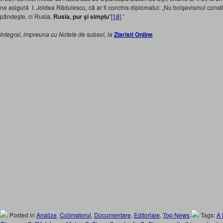
ne asigură I. Joldea Rădulescu, că ar fi conchis diplomatul: „Nu bolşevismul const
pândeşte, ci Rusia.
Rusia, pur şi simplu
”
[18]
.”
Integral, impreuna cu Notele de subsol, la
Ziaristi Online
Posted in
Analize
,
Colimatorul
,
Documentare
,
Editoriale
,
Top News
Tags:
A 