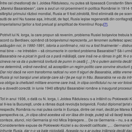
Între cei chestionaţi de I. Joldea Rădulescu, nu putea să lipsească Constantin Stere
„Marelui Basarabean”, care a avut un rol proeminent în politica României în 1914-1
sfârşitul primului război mondial, Rusia ar fi fost zdrobită, fiind eliminată de pe s
sută de ani! Nu fusese aşa, întrucât, de fapt, Rusia ieşise regenerată din conflagraţ
imperialismul ţarilor a fost preluat şi amplificat de Kremlinul Roşu
[7]
.
Potrivit lui N. Iorga, la care propun să revenim, problema Rusiei bolşevice trebuia tra
acord cu Berdiaev, opinând că bolşevismul reprezenta
„un fenomen sufletesc specif
adăugăm noi, în 1990-1991, istoria a confirmat-o, nici nu a fost finalmente! – distrus
mai bine – ne întrebăm – să circumscrie în context problema Basarabiei? Să-l urmă
Basarabia ne-a picat în gură ca o pară mălăiaţă, care însă ne-a rămas în gât. N-o 
cineva ne va da o puternică lovitură de pumn în ceafă […] N-o putem asimila decât
ne determină, vrând-nevrând, să acceptăm un regim politic care convine structurii ş
Dar nici dacă ne vom transforma radical nu vom fi siguri de Basarabia, atâta vreme
Rusia şi noi barajul unei alianţe care să-i ţie pe ruşi în frâu. Basarabia ne va da înt
va obliga la cheltuieli militare enorme care însă, în clipa conflictului nu ne vor folosi
s-a dovedit corectă: în iunie 1940 sfârşitul Basarabiei române a inaugurat procesul
Tot în anul 1936, o dată cu N. Iorga, I. Joldea Rădulescu s-a întâlnit cu Poklewski-Ko
al II-lea la Bucureşti, unde a rămas după revoluţia bolşevică. Fostul diplomat ţaris
respectiv, România nu mai putea conta în Europa, dintre cei mari, decât pe Marea 
perspectiva ca,
„în clipa când acestea vă vor lăsa din braţe, puteţi să vă faceţi test
conteze, atunci, nici Germania şi nici Mica Înţelegere… De ce Germania – nu, s-a a
Considerentele expuse de Poklewski-Koziel s-au dovedit calificate:
„… Germania? 
înfrunte Rusia, dar n-o va bate niciodată. Aceasta nu s-ar putea întâmpla decât dac