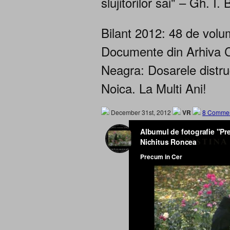
slujitorilor sai" – Gh. I. 
Bilant 2012: 48 de volum
Documente din Arhiva C
Neagra: Dosarele distrug
Noica. La Multi Ani!
December 31st, 2012
VR
8 Commen