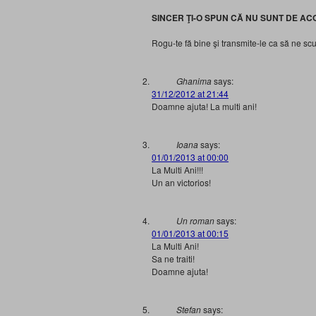
SINCER ŢI-O SPUN CĂ NU SUNT DE AC
Rogu-te fă bine şi transmite-le ca să ne sc
Ghanima
says:
31/12/2012 at 21:44
Doamne ajuta! La multi ani!
Ioana
says:
01/01/2013 at 00:00
La Multi Ani!!!
Un an victorios!
Un roman
says:
01/01/2013 at 00:15
La Multi Ani!
Sa ne traiti!
Doamne ajuta!
Stefan
says: