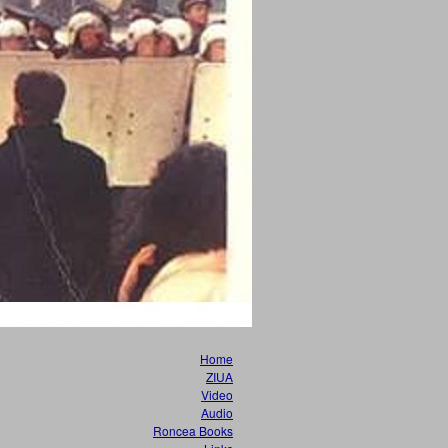
Home
ZIUA
Video
Audio
Roncea Books