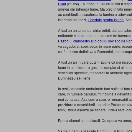
Pillat
(21 vol). La inceputul lui 2013 vor fi dispon
adevar din intreaga lume. Ma plec in fata munci
au contribuit la scoaterea la lumina a adevarului
istoricilor francezi,
Libertate pentru Istorie
. Asa
A fost un an tumultos, chiar oribil, dar, parado
nationale si internationale lansate de lucrarea p
Razboiul clandestin al blocului sovietic cu R
va zagadui si, sper, seca, in mare parte, oce
scufundarea definitiva a Romaniei, de aproape 
A fost un an in care putem spune ca s-a inceput 
luam in considerare gestul exemplar si plin de
serviciilor speciale, masacrati la ordinele ag
Dumnezeu sa-i ierte!
In rest, carcasele ambulante fara suflet si fara
care, in numele banului, “minciuna a devenit ce
mai conteaza. Asa cum a spus-o remarcabil 
prezidare a deschiderii lucrarilor Parlamentului
timp, istoria aşează pe fiecare unde-i este locu
Epoca ciumei a luat sfarsit. Ce epoca va ur
Sa ne rugam la Maicuta Domnului si Bunul Mant