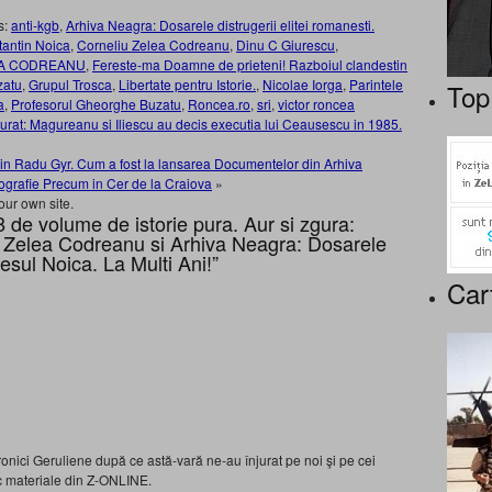
s:
anti-kgb
,
Arhiva Neagra: Dosarele distrugerii elitei romanesti.
antin Noica
,
Corneliu Zelea Codreanu
,
Dinu C Giurescu
,
EA CODREANU
,
Fereste-ma Doamne de prieteni! Razboiul clandestin
zatu
,
Grupul Trosca
,
Libertate pentru Istorie.
,
Nicolae Iorga
,
Parintele
Top
a
,
Profesorul Gheorghe Buzatu
,
Roncea.ro
,
sri
,
victor roncea
urat: Magureanu si Iliescu au decis executia lui Ceausescu in 1985.
 din Radu Gyr. Cum a fost la lansarea Documentelor din Arhiva
tografie Precum in Cer de la Craiova
»
our own site.
 de volume de istorie pura. Aur si zgura:
 Zelea Codreanu si Arhiva Neagra: Dosarele
cesul Noica. La Multi Ani!”
Car
onici Geruliene după ce astă-vară ne-au înjurat pe noi şi pe cei
c materiale din Z-ONLINE.