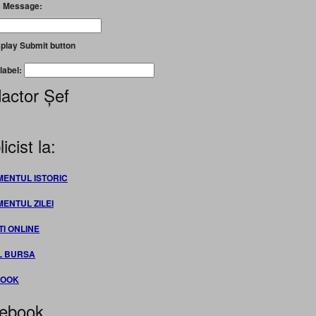
 Message:
play Submit button
label:
actor Șef
icist la:
MENTUL ISTORIC
MENTUL ZILEI
TI ONLINE
L BURSA
BOOK
ebook