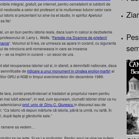
ibile integral, gratuit, pe internet, pentru cercetatorii si iubitorii de
i neobosite a celor doi profesori si le multumesc tuturor celor care
Ziar
 istoric si prezentarii lui
sine ira et studio
, in spiritul
Apelului
 sa fie!
xal, un an bun pentru istoria reala, daca luam in calcul si dezbaterile
Pes
rofesorului dr. Larry L. Watts, “
Fereste-ma Doamne de prieteni!
omania
“. Volumul al II-lea, ce urmeaza sa apara in curand, cu siguranta
sem
anul de minciuna anti-romaneasca in care se incearca
– se va implini in curand – un secol de ura.
atat recuperarea istoriei cat si, in sfarsit, a demnitatii nationale, daca
 semnificatie de
ridicare a unui monument in cinstea eroilor-martiri
ai
entilor GRU si KGB in timpul evenimentelor din decembrie 1989.
 de tara, zombi pretutindenari si tradatori ai propriului neam pentru
l mai iubit adevar”, in rest, cum spuneam, ciumatii istoriei chiar ca nu
academicianul
prof. univ. dr. Dinu C. Giurescu
in discursul sau de
: “Ca istoric vă depun mărturie că istoria, până la urmă, nu iartă. În
l, după fapta şi gândurile sale.”
ma, ramane sa vedem…
uitor sa ne ierte. Si sa Le multumim. Pentru anul ce vine ne putem