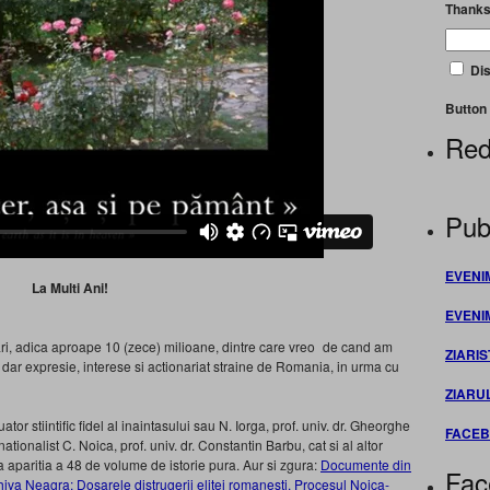
Thanks
Dis
Button 
Red
Publ
EVENI
La Multi Ani!
EVENI
i, adica aproape 10 (zece) milioane, dintre care vreo
de cand am
ZIARIS
a dar expresie, interese si actionariat straine de Romania, in urma cu
ZIARU
tor stiintific fidel al inaintasului sau N. Iorga, prof. univ. dr. Gheorghe
FACE
nationalist C. Noica, prof. univ. dr. Constantin Barbu, cat si al altor
 aparitia a 48 de volume de istorie pura. Aur si zgura:
Documente din
Fac
hiva Neagra: Dosarele distrugerii elitei romanesti. Procesul Noica-