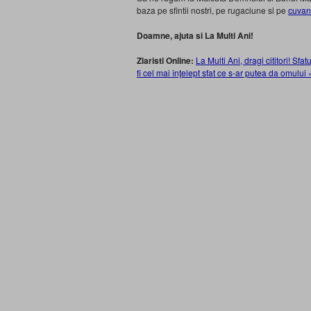
baza pe sfintii nostri, pe rugaciune si pe
cuvan
Doamne, ajuta si La Multi Ani!
Ziaristi Online:
La Multi Ani, dragi cititori! Sf
fi cel mai înţelept sfat ce s-ar putea da omului 