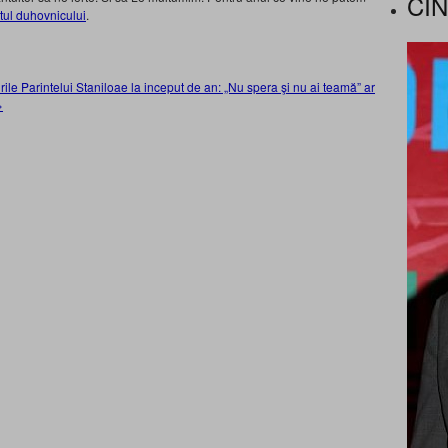
CI
tul duhovnicului
.
aturile Parintelui Staniloae la inceput de an: „Nu spera şi nu ai teamă” ar
»