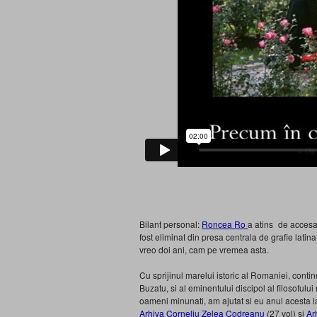
Bilant personal:
Roncea Ro
a atins
de accesar
fost eliminat din presa centrala de grafie latin
vreo doi ani, cam pe vremea asta.
Cu sprijinul marelui istoric al Romaniei, continua
Buzatu, si al eminentului discipol al filosofului 
oameni minunati, am ajutat si eu anul acesta la
Arhiva Corneliu Zelea Codreanu
(27 vol) si
Ar