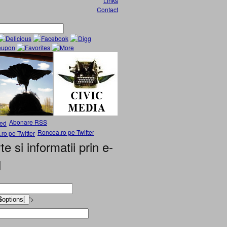
Links
Contact
Abonare RSS
Roncea.ro pe Twitter
te si informatii prin e-
l
'>