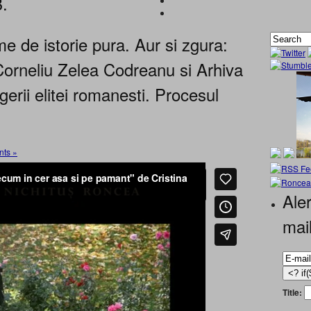
B.
e de istorie pura. Aur si zgura:
orneliu Zelea Codreanu si Arhiva
erii elitei romanesti. Procesul
ts »
Aler
mai
Title: