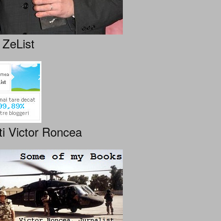
 ZeList
ti Victor Roncea