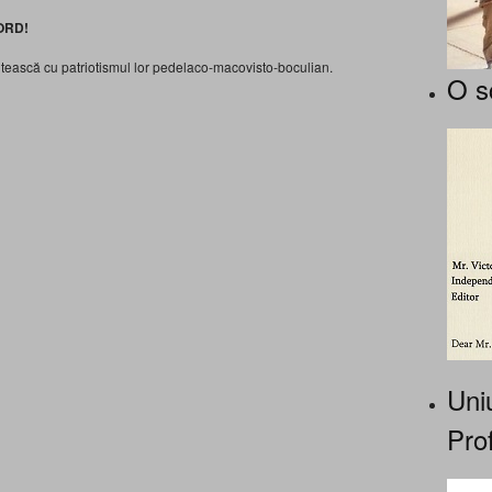
ORD!
utească cu patriotismul lor pedelaco-macovisto-boculian.
O s
Uniu
Prof