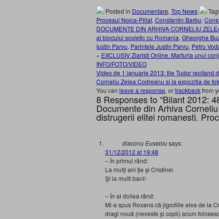
Posted in
Documentare
,
Top News
Tag
Procesul Noica-Pillat
,
Constantin Barbu
,
Const
DOCUMENTE DIN ARHIVA CORNELIU ZEL
al blocului sovietic cu Romania
,
Gheorghe Bu
Iustin Parvu
,
Parintele Justin Parvu
,
Petru Vod
«
EXCLUSIV Ziaristi Online. Marturia unui conj
INFO/FOTO/VIDEO
Video de 1 ianuarie 2013: Ilie Tudor recitand
Corneliu Zelea Codreanu si la expozitia de fo
You can
leave a response
, or
trackback
from y
8 Responses to “Bilant 2012: 48
Documente din Arhiva Corneliu
distrugerii elitei romanesti. Pro
diaconu Eusebiu
says:
31/12/2012 at 19:48
– În primul rând:
La mulţi ani ţie şi Cristinei.
Şi la multi bani!
– În al doilea rând:
Mi-a spus Roxana că jigodiile alea de la Cr
dragi nouă (neveste şi copii) acum foloses