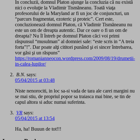
În concluzii, domnul Platon ajunge la concluzia că nu există
nici o evoluţie la Vladimir Tismăneanu. Toată viaţa
profesorului de la Maryland ar fi un joc de conjuncturi, un
“parcurs fragmentat, ezoteric şi proteic”. Cert este,
concluzionează domnul Platon, că Vladimir Tismăneanu nu
este un om de dreapta autentic. Dar ce oare o fi un om de
dreapta? Nu îl întreb pe domnul Platon căci voi primi
răspunsul “musulman” al domniei sale: “este scris in “A treia
forta”!”. Dar poate alţi cititori punând şi ei sincer întrebarea,
vor găsi şi un răspuns”
https://romanianneocon.wordpress.com/2009/08/19/drumetii-
in-calea-lupilor/
B.N.
says:
05/04/2015 at 03:48
Niste nenorociti, in loc sa-si vada de tara ale carei margini nu
se mai stiu, de propriul popor sa traiasca mai bine, se tin de
capul altora si aduc numai suferinta.
VR
says:
05/04/2015 at 13:54
Ha, ha! Buuun de tot!!!