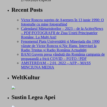
Recent Posts
Victor Roncea suprins de Agerpres în 13 iunie 1990: O
fotografie cu mine fotografiind
Calendarul Mărturisitorilor – 2023 – de la ActiveNews
– PDF/FOTOGRAFII de Ziua Unirii Principatelor
Române. La Mulți Ani!
Fenomenul Piața Universității și Mineriada din 1990
văzute de Victor Roncea și Nic Hanu. Interviuri la
Radio Trinitas și Radio România Actualități
BANI Guvern presa vândută din România campania de
propagandă a fricii COVID – FOTO / PDF
AMSTERDAM – 2.01. 2022 – AFP – MASS
MINCIUNA MEDIA
WeltKultur
Sustin Legea Apei