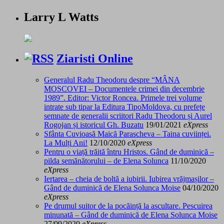
Larry L Watts
Ziaristi Online
Generalul Radu Theodoru despre “MÂNA
MOSCOVEI – Documentele crimei din decembrie
1989”. Editor: Victor Roncea. Primele trei volume
intrate sub tipar la Editura TipoMoldova, cu prefețe
semnate de generalii scriitori Radu Theodoru și Aurel
Rogojan și istoricul Gh. Buzatu
19/01/2021
eXpress
Sfânta Cuvioasă Maică Parascheva – Taina cuviinței.
La Mulți Ani!
12/10/2020
eXpress
Pentru o viață trăită întru Hristos. Gând de duminică –
pilda semănătorului – de Elena Solunca
11/10/2020
eXpress
Iertarea – cheia de boltă a iubirii. Iubirea vrăjmașilor –
Gând de duminică de Elena Solunca Moise
04/10/2020
eXpress
Pe drumul suitor de la pocăință la ascultare. Pescuirea
minunată – Gând de duminică de Elena Solunca Moise
27/09/2020
eXpress