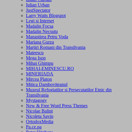
Iulian Urban
JustSpectator
Larry Watts Blogspot
Legi si Internet
Madalin Focsa
Madalin Necsutu
Manastirea Petru Voda
Mariana Gurza
Martiri Romani din Transilvania
Mateescu
Mega Ison
Mihai Ghimpu
MIHAI-EMINESCU.RO
MINERIADA
Mircea Platon
Mitica Damboviteanul
Muzeul Refugiatilor si Persecutatilor Etnic din
Transilvania
Mystagogy
New & Free Word Press Themes
Nicolae Balint
Nicoleta Savin
OrtodoxMedia
Pa.ce.pa