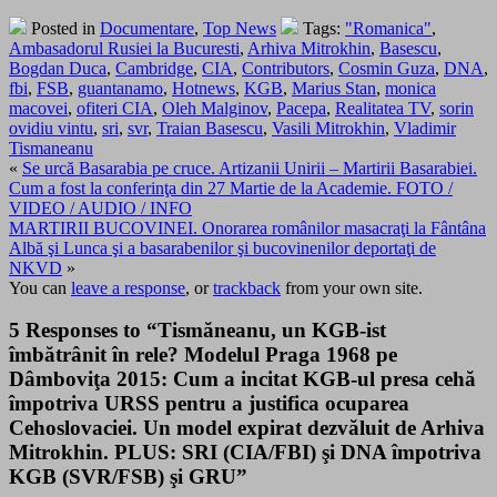
Posted in
Documentare
,
Top News
Tags:
"Romanica"
,
Ambasadorul Rusiei la Bucuresti
,
Arhiva Mitrokhin
,
Basescu
,
Bogdan Duca
,
Cambridge
,
CIA
,
Contributors
,
Cosmin Guza
,
DNA
,
fbi
,
FSB
,
guantanamo
,
Hotnews
,
KGB
,
Marius Stan
,
monica
macovei
,
ofiteri CIA
,
Oleh Malginov
,
Pacepa
,
Realitatea TV
,
sorin
ovidiu vintu
,
sri
,
svr
,
Traian Basescu
,
Vasili Mitrokhin
,
Vladimir
Tismaneanu
«
Se urcă Basarabia pe cruce. Artizanii Unirii – Martirii Basarabiei.
Cum a fost la conferinţa din 27 Martie de la Academie. FOTO /
VIDEO / AUDIO / INFO
MARTIRII BUCOVINEI. Onorarea românilor masacraţi la Fântâna
Albă şi Lunca şi a basarabenilor şi bucovinenilor deportaţi de
NKVD
»
You can
leave a response
, or
trackback
from your own site.
5 Responses to “Tismăneanu, un KGB-ist
îmbătrânit în rele? Modelul Praga 1968 pe
Dâmboviţa 2015: Cum a incitat KGB-ul presa cehă
împotriva URSS pentru a justifica ocuparea
Cehoslovaciei. Un model expirat dezvăluit de Arhiva
Mitrokhin. PLUS: SRI (CIA/FBI) şi DNA împotriva
KGB (SVR/FSB) şi GRU”