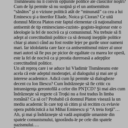
Tismăneanu nu îi convin opţiunile politice ale clasicilor noştri?
Cum de îşi permite să nu susţină şi el un antisemitism
“sănătos” şi o viziune politică atât de “minunată” ca cea a lui
Eminescu şi a tinerilor Eliade, Noica şi Cioran? Ce uită
domnul Mircea Platon este faptul elementar că naţionalismul
antisemit de tip eminesciano-cuzisto- gogisto-legionar este o
ideologie la fel de nocivă ca şi comunismul. Nu trebuie să fi
adept al corectitudinii politice ca să denunţi inepţiile politice
chiar şi atunci când au fost rostite lejer pe gurile unor oameni
mari. Iar idololatria care face ca antisemitismul mizer al unor
mari autori să fie pus pe picior de egalitate cu marea lor operă,
este la fel de nocivă ca şi prostia dureroasă a adepţilor
corectitudinii politice.
Un alt reproş care i se aduce lui Vladimir Tismăneanu este
acela că este adeptul moderaţiei, al dialogului şi mai are şi
interese academice. Adică cum îşi permite să dialogheze
decent cu Ion Iliescu? Cum îndrăzneşte să fie critic cu
intransigenţa gerontofilă a celor din PNŢCD? Şi mai ales cum
îndrăzneşte să regrete că Troţki nu a fost tradus în limba
română? Ca să ce? Probabil că domnul Platon visează la un
mediu academic în care toţi să citim şi să recitim cu evlavie
opera publicistică a lui Mihai Eminescu şi “A treia forţă”…
Ah, şi mai şi îndrăzneşte să vadă aspiraţiile umaniste din
spatele comunismului, ignorându-le pe cele din spatele
nazismului….