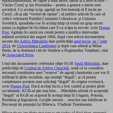
eşuată/abandonată, de răpire a unui istoric literar şi a unui scriitor –
Václav Černý şi Jan Procházka – pentru a genera o isterie anti-
sovietică. Cu acelaşi scop, agenţii au fost instruiţi să îl incite pe
Černý, cât şi alţi “vectori de opinie”, să publice articole în care să
critice vehement Partidul Comunist Cehoslovac şi Uniunea
Sovietică, spunându-i-se în acelaşi timp că există un grup secret
armat cu legături în Occident care îl va scăpa la nevoie, scrie
Prague
Post
. Agitaţia în cauză era creată pentru a justifica intervenţia
militară sovietică din august 1968, după cum relevă documentele
secrete din
Arhiva Mitrokhin
date publicităţii
anul trecut, pe 7 iulie
2014
, de
Universitatea Cambridge
şi după cum afirmă şi Milan
Barta, de la Institutul ceh de Studiere a Regimurilor Totalitare, citat
de
Associated Press
.
Unul din documentele celebrului ofiţer KGB
Vasili Mitrokhin
, date
publicităţii de
Centrul de Arhive Churchill
, arată că se considera
necesară constituirea unei “rezerve” de agenţi clandestini care vor fi
infiltraţi în ţările socialiste, aşa numiţii “ilegali”, şi că pentru
completarea acesteia sunt solicitaţi “ilegali” de origine evreiască,
scrie
Prague Post
. Dacă acelaşi lucru a fost valabil şi pentru ţările
occidentale, KGB-ul ştie mai bine… Mitrokhin afirmă că acoperiţii
“ilegali” ai KGB au acţionat în acelaşi timp în Ungaria, Polonia,
România şi Iugoslavia. Lecţiile istoriei… nescrise sau falsificate la
Bucureşti de prepuţul lui Băsescu, Vladimir Tismăneanu.
Măcar de ne-am distra mai tare şi am vedea că Sică Stan, prepuţul