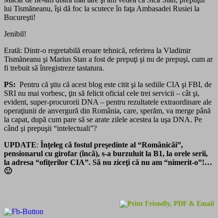
lui Tismăneanu, îşi dă foc la scutece în faţa Ambasadei Rusiei la
Bucureşti!
Jenibil!
Erată: Dintr-o regretabilă eroare tehnică, referirea la Vladimir
Tismăneanu şi Marius Stan a fost de prepuţi şi nu de prepuşi, cum ar
fi trebuit să înregistreze tastatura.
PS:
Pentru că ştiu că acest blog este citit şi la sediile CIA şi FBI, de
SRI nu mai vorbesc, ţin să felicit oficial cele trei servicii – cât şi,
evident, super-procurorii DNA – pentru rezultatele extraordinare ale
operaţiunii de anvergură din România, care, sperăm, va merge până
la capat, după cum pare să se arate zilele acestea la uşa DNA. Pe
când şi prepuşii “intelectuali”?
UPDATE
:
Înţeleg că fostul preşedinte al “Românicăi”,
pensionarul cu girofar (încă), s-a burzuluit la B1, la orele serii,
la adresa “ofiţerilor CIA”. Să nu ziceţi că nu am “nimerit-o”!…
🙂