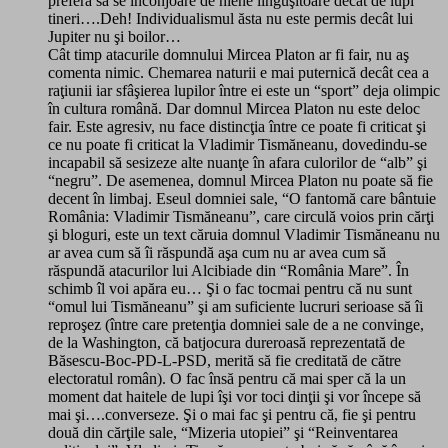
preferă să se înconjoare de hiene linguşitoare decât de lupi
tineri….Deh! Individualismul ăsta nu este permis decât lui
Jupiter nu şi boilor…
Cât timp atacurile domnului Mircea Platon ar fi fair, nu aş
comenta nimic. Chemarea naturii e mai puternică decât cea a
raţiunii iar sfâşierea lupilor între ei este un “sport” deja olimpic
în cultura română. Dar domnul Mircea Platon nu este deloc
fair. Este agresiv, nu face distincţia între ce poate fi criticat şi
ce nu poate fi criticat la Vladimir Tismăneanu, dovedindu-se
incapabil să sesizeze alte nuanţe în afara culorilor de “alb” şi
“negru”. De asemenea, domnul Mircea Platon nu poate să fie
decent în limbaj. Eseul domniei sale, “O fantomă care bântuie
România: Vladimir Tismăneanu”, care circulă voios prin cărţi
şi bloguri, este un text căruia domnul Vladimir Tismăneanu nu
ar avea cum să îi răspundă aşa cum nu ar avea cum să
răspundă atacurilor lui Alcibiade din “România Mare”. În
schimb îl voi apăra eu… Şi o fac tocmai pentru că nu sunt
“omul lui Tismăneanu” şi am suficiente lucruri serioase să îi
reproşez (între care pretenţia domniei sale de a ne convinge,
de la Washington, că batjocura dureroasă reprezentată de
Băsescu-Boc-PD-L-PSD, merită să fie creditată de către
electoratul român). O fac însă pentru că mai sper că la un
moment dat haitele de lupi îşi vor toci dinţii şi vor începe să
mai şi….converseze. Şi o mai fac şi pentru că, fie şi pentru
două din cărţile sale, “Mizeria utopiei” şi “Reinventarea