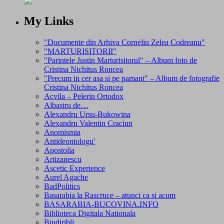
My Links
"Documente din Arhiva Corneliu Zelea Codreanu"
"MARTURISITORII"
"Parintele Justin Marturisitorul" – Album foto de
Cristina Nichitus Roncea
"Precum in cer asa si pe pamant" – Album de fotografie
Cristina Nichitus Roncea
Acvila – Pelerin Ortodox
Albastru de…
Alexandru Ursu-Bukowina
Alexandru Valentin Craciun
Anomismia
Antideontologu'
Apostolia
Artizanescu
Ascetic Experience
Aurel Agache
BadPolitics
Basarabia la Rascruce – atunci ca si acum
BASARABIA-BUCOVINA.INFO
Biblioteca Digitala Nationala
Bindiribli