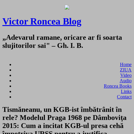
Victor Roncea Blog
„Adevarul ramane, oricare ar fi soarta
slujitorilor sai" – Gh. I. B.
Home
ZIUA
Video
Audio
Roncea Books
Links
Contact
Tismăneanu, un KGB-ist îmbătrânit în
rele? Modelul Praga 1968 pe Dâmboviţa
2015: Cum a incitat KGB-ul presa cehă
împotriva URSS pentru a justifica