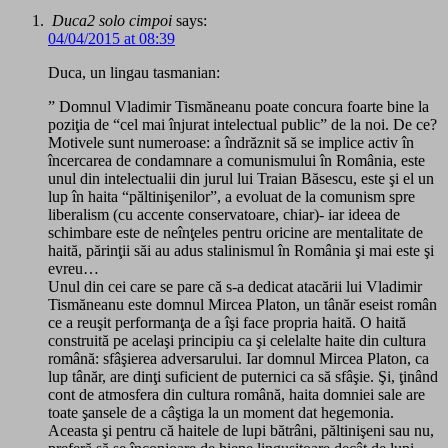
Duca2 solo cimpoi
says:
04/04/2015 at 08:39
Duca, un lingau tasmanian:
” Domnul Vladimir Tismăneanu poate concura foarte bine la
poziţia de “cel mai înjurat intelectual public” de la noi. De ce?
Motivele sunt numeroase: a îndrăznit să se implice activ în
încercarea de condamnare a comunismului în România, este
unul din intelectualii din jurul lui Traian Băsescu, este şi el un
lup în haita “păltinişenilor”, a evoluat de la comunism spre
liberalism (cu accente conservatoare, chiar)- iar ideea de
schimbare este de neînţeles pentru oricine are mentalitate de
haită, părinţii săi au adus stalinismul în România şi mai este şi
evreu…
Unul din cei care se pare că s-a dedicat atacării lui Vladimir
Tismăneanu este domnul Mircea Platon, un tânăr eseist român
ce a reuşit performanţa de a îşi face propria haită. O haită
construită pe acelaşi principiu ca şi celelalte haite din cultura
română: sfâşierea adversarului. Iar domnul Mircea Platon, ca
lup tânăr, are dinţi suficient de puternici ca să sfâşie. Şi, ţinând
cont de atmosfera din cultura română, haita domniei sale are
toate şansele de a câştiga la un moment dat hegemonia.
Aceasta şi pentru că haitele de lupi bătrâni, păltinişeni sau nu,