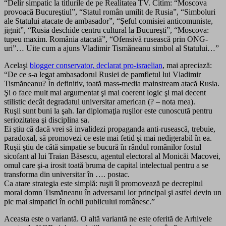
“Delir simpatic la titlurile de pe Realitatea TV. Citim: “Moscova
provoacă Bucureştiul”, “Statul român umilit de Rusia”, “Simboluri
ale Statului atacate de ambasador”, “Şeful comisiei anticomuniste,
jignit”, “Rusia deschide centru cultural la Bucureşti”, “Moscova:
tupeu maxim. România atacată”, “Ofensivă rusească prin ONG-
uri”… Uite cum a ajuns Vladimir Tismăneanu simbol al Statului…”
Acelaşi
blogger conservator, declarat pro-israelian
, mai apreciază:
“De ce s-a legat ambasadorul Rusiei de pamfletul lui Vladimir
Tismăneanu? În definitiv, toată mass-media mainstream atacă Rusia.
Şi o face mult mai argumentat şi mai coerent logic şi mai decent
stilistic decât degradatul universitar american (? – nota mea).
Ruşii sunt buni la şah. Iar diplomaţia ruşilor este cunoscută pentru
seriozitatea şi disciplina sa.
Ei ştiu că dacă vrei să invalidezi propaganda anti-rusească, trebuie,
paradoxal, să promovezi ce este mai fetid şi mai nedigerabil în ea.
Ruşii ştiu de câtă simpatie se bucură în rândul românilor fostul
sicofant al lui Traian Băsescu, agentul electoral al Monicăi Macovei,
omul care şi-a irosit toată bruma de capital intelectual pentru a se
transforma din universitar în …. postac.
Ca atare strategia este simplă: ruşii îl promovează pe decrepitul
moral domn Tismăneanu în adversarul lor principal şi astfel devin un
pic mai simpatici în ochii publicului românesc.”
Aceasta este o variantă. O altă variantă ne este oferită de Arhivele