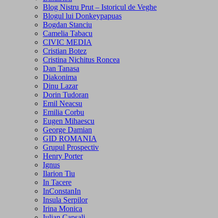
Blog Nistru Prut – Istoricul de Veghe
Blogul lui Donkeypapuas
Bogdan Stanciu
Camelia Tabacu
CIVIC MEDIA
Cristian Botez
Cristina Nichitus Roncea
Dan Tanasa
Diakonima
Dinu Lazar
Dorin Tudoran
Emil Neacsu
Emilia Corbu
Eugen Mihaescu
George Damian
GID ROMANIA
Grupul Prospectiv
Henry Porter
Ignus
Ilarion Tiu
In Tacere
InConstanIn
Insula Serpilor
Irina Monica
Iulian Capsali