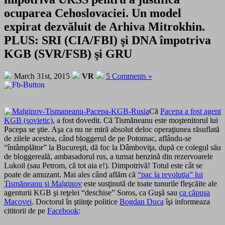
ocuparea Cehoslovaciei. Un model
expirat dezvăluit de Arhiva Mitrokhin.
PLUS: SRI (CIA/FBI) şi DNA împotriva
KGB (SVR/FSB) şi GRU
March 31st, 2015
VR
5 Comments »
Că
Pacepa a fost agent
KGB (sovietic)
, a fost dovedit. Că Tismăneanu este moştenitorul lui
Pacepa se ştie. Aşa ca nu ne miră absolut deloc operaţiunea răsuflată
de zilele acestea, când bloggerul de pe Potomac, aflându-se
“întâmplător” la Bucureşti, dă foc la Dâmboviţa, după ce colegul său
de bloggereală, ambasadorul rus, a turnat benzină din rezervoarele
Lukoil (sau Petrom, că tot aia e!). Dimpotrivă! Totul este cât se
poate de amuzant. Mai ales când aflăm că
“pac la revoluţia” lui
Tismăneanu şi Malginov
este susţinută de toate tunurile fleşcăite ale
agenturii KGB şi reţelei “deschise” Soros, ca Guşă sau
ca căpuşa
Macovei
. Doctorul în ştiinţe politice
Bogdan Duca
îşi informeaza
cititorii de pe
Facebook
: