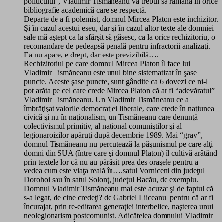
politicului”, Vladimir Tismăneanu va trebui să rămână în orice
bibliografie academică care se respectă.
Departe de a fi polemist, domnul Mircea Platon este inchizitor.
Şi în cazul acestui eseu, dar şi în cazul altor texte ale domniei
sale mă aştept ca la sfârşit să găsesc, ca la orice rechizitoriu, o
recomandare de pedeapsă penală pentru infractorii analizaţi.
Ea nu apare, e drept, dar este previzibilă….
Rechizitoriul pe care domnul Mircea Platon îl face lui
Vladimir Tismăneanu este unul bine sistematizat în şase
puncte. Aceste şase puncte, sunt gândite ca 6 dovezi ce ni-l
pot arăta pe cel care crede Mircea Platon că ar fi “adevăratul”
Vladimir Tismăneanu. Un Vladimir Tismăneanu ce a
îmbrăţişat valorile democraţiei liberale, care crede în naţiunea
civică şi nu în naţionalism, un Tismăneanu care denunţă
colectivismul primitiv, al naţional comuniştilor şi al
legionaroizilor apăruţi după decembrie 1989. Mai “grav”,
domnul Tismăneanu nu percutează la păşunismul pe care alţi
domni din SUA (între care şi domnul Platon) îl cultivă arâtând
prin textele lor că nu au părăsit prea des oraşele pentru a
vedea cum este viaţa reală în….satul Vorniceni din judeţul
Dorohoi sau în satul Solonţ, judeţul Bacău, de exemplu.
Domnul Vladimir Tismăneanu mai este acuzat şi de faptul că
s-a legat, de cine credeţi? de Gabriel Liiceanu, pentru că ar fi
încurajat, prin re-editarea generaţiei interbelice, naşterea unui
neolegionarism postcomunist. Adicătelea domnului Vladimir