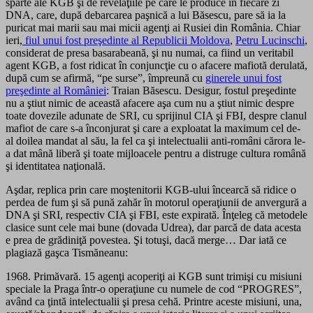
sparte ale KGB şi de revelaţiile pe care le produce în fiecare zi
DNA, care, după debarcarea paşnică a lui Băsescu, pare să ia la
puricat mai marii sau mai micii agenţi ai Rusiei din România. Chiar
ieri,
fiul unui fost preşedinte al Republicii Moldova
,
Petru Lucinschi
,
considerat de presa basarabeană, şi nu numai, ca fiind un veritabil
agent KGB, a fost ridicat în conjuncţie cu o afacere mafiotă derulată,
după cum se afirmă, “pe surse”, împreună cu
ginerele unui fost
preşedinte al României
: Traian Băsescu. Desigur, fostul preşedinte
nu a ştiut nimic de această afacere aşa cum nu a ştiut nimic despre
toate dovezile adunate de SRI, cu sprijinul CIA şi FBI, despre clanul
mafiot de care s-a înconjurat şi care a exploatat la maximum cel de-
al doilea mandat al său, la fel ca şi intelectualii anti-români cărora le-
a dat mână liberă şi toate mijloacele pentru a distruge cultura română
şi identitatea naţională.
Aşdar, replica prin care moştenitorii KGB-ului încearcă să ridice o
perdea de fum şi să pună zahăr în motorul operaţiunii de anvergură a
DNA şi SRI, respectiv CIA şi FBI, este expirată. Înţeleg că metodele
clasice sunt cele mai bune (dovada Udrea), dar parcă de data acesta
e prea de grădiniţă povestea. Şi totuşi, dacă merge… Dar iată ce
plagiază gaşca Tismăneanu:
1968. Primăvară. 15 agenţi acoperiţi ai KGB sunt trimişi cu misiuni
speciale la Praga într-o operaţiune cu numele de cod “PROGRES”,
având ca ţintă intelectualii şi presa cehă. Printre aceste misiuni, una,