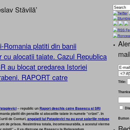
lav Stăvilă’
Aler
i-Romania platiti din banii
mai
 cu alocatii taiate. Cazul Republica
R au blocat predarea Istoriei
arabeni. RAPORT catre
Title:
Thanks
Dis
Patapievici
– republic un
Raport deschis catre Basescu si SRI
mania platiti din pensiile si alocatiile taiate in numele “crizei”. In
Button 
urtii de Conturi,
angajatii lui Patapievici nu au avut salariile reduse
unt de prisos. Nesimtirea totala, incomensurabila, a acestui vierme
Red
lor mintii” – il va distruge pe Basescu la Referendum.