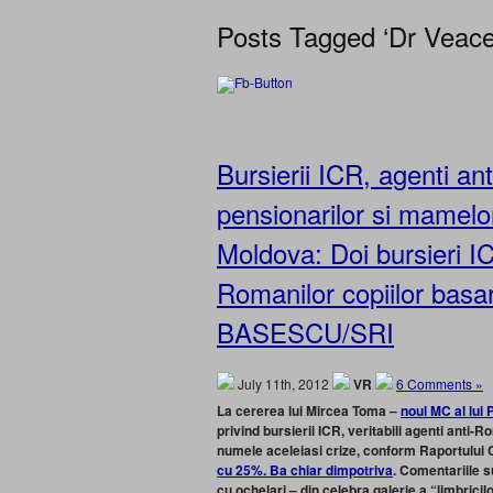
Posts Tagged ‘Dr Veaces
Bursierii ICR, agenti ant
pensionarilor si mamelor
Moldova: Doi bursieri IC
Romanilor copiilor bas
BASESCU/SRI
July 11th, 2012
VR
6 Comments »
La cererea lui Mircea Toma –
noul MC al lui 
privind bursierii ICR, veritabili agenti anti-Ro
numele aceleiasi crize, conform Raportului C
cu 25%. Ba chiar dimpotriva
. Comentariile s
cu ochelari – din celebra galerie a “limbrici