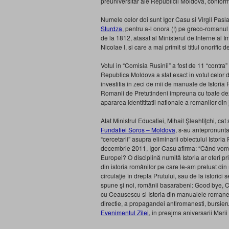
preuniversitar ale Republicii Moldova, confor
Numele celor doi sunt Igor Casu si Virgil Pasl
Sturdza
, pentru a-l onora (!) pe greco-romanul
de la 1812, atasat al Ministerul de Interne al I
Nicolae I, si care a mai primit si titlul onorific d
Votul in “Comisia Rusinii” a fost de 11 “contra”
Republica Moldova a stat exact in votul celor doi
investitia in zeci de mii de manuale de Istori
Romanii de Pretutindeni impreuna cu toate dez
apararea identititatii nationale a romanilor di
Atat Ministrul Educatiei, Mihail Şleahtiţchi, ca
Fundatiei Soros – Moldova
, s-au antepronuntat
“cercetarii” asupra eliminarii obiectului Istoria
decembrie 2011, Igor Casu afirma: “Când vom înţ
Europei? O disciplină numită Istoria ar oferi pri
din istoria românilor pe care le-am preluat di
circulaţie în drepta Prutului, sau de la istoric
spune şi noi, românii basarabeni: Good bye, C
cu Ceausescu si Istoria din manualele romanest
directie, a propagandei antiromanesti, bursieru
Evenimentul Zilei
, in preajma aniversarii Marii