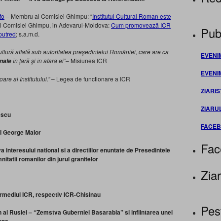
fo
– Membru al Comisiei Ghimpu: “
Institutul Cultural Roman este
al Comisiei Ghimpu, in Adevarul-Moldova:
Cum promovează ICR
Publ
putred
; s.a.m.d.
cultură aflată sub autoritatea preşedintelui României, care are ca
EVENI
în ţară şi în afara ei”
– Misiunea ICR
nale
EVENI
e al Institutului.”
– Legea de functionare a ICR
ZIARIS
ZIARU
escu
FACE
dl George Maior
Fac
a interesului national si a directiilor enuntate de Presedintele
itatii romanilor din jurul granitelor
Ziar
rmediul ICR, respectiv ICR-Chisinau
Pes
n
al Rusiei – “Zemstva Guberniei Basarabia” si infiintarea unei