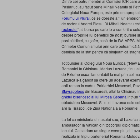
Dintre cei patru membri ai Comisiei ICR care a h
Paslariuc, au facut parte Mihail Neamtu si Petr
Colegiului Noua Europa, este prieten apropiat
Forumului Plural
, ce se doreste a fi un embri
de rectorul Andrei Plesu. Dl Mihail Neamtu este
rectorului
“, si bursa pe care le-a conferit-o celo
despre propriile lui beneficii de (fost) bursi
post căldicel, cu șofer, casă de la RA‑APPS. Mai
Crimelor Comunismului prin care puteam călăto
demisia de la stat pentru că simțeam că stagnez
Tot bursier al Colegiului Noua Europa (“New
Romaniei la Chisinau, Marius Lazurca, finul al
de Externe esuat lamentabil la mal prin cel m
Lazurca s-a gandit sa ofere un adevarat exemp
anti-roman in cadrul Patriarhiei Moscovei, Pav
Stavrapoleos
din Bucuresti, aflat la Chisinau i
ghidul bisericesc al lui Mircea Geoana
intr-un
obladuirea Moscovei. Si tot dl Lazurca este ce
ani la Tiraspol, de Ziua Nationala a Romaniei, 
La fel ca ministeriatul nasului sau, dl Lazurca 
ambasador la Vatican din tot corpul diplomatic 
locului. Ca sa dam un singur exemplu, dl Lazur
realizata in triplu parteneriat Romania-Moldov