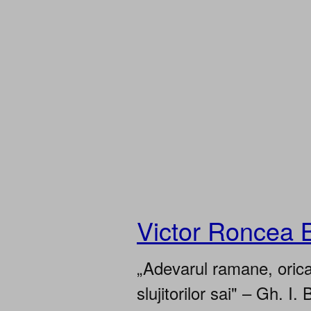
Victor Roncea 
„Adevarul ramane, oricar
slujitorilor sai" – Gh. I. 