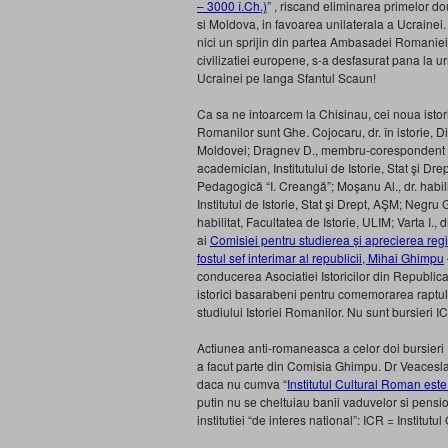
– 3000 î.Ch.)
” , riscand eliminarea primelor d
si Moldova, in favoarea unilaterala a Ucrainei.
nici un sprijin din partea Ambasadei Romaniei 
civilizatiei europene, s-a desfasurat pana l
Ucrainei pe langa Sfantul Scaun!
Ca sa ne intoarcem la Chisinau, cei noua istori
Romanilor sunt Ghe. Cojocaru, dr. în istorie, Dir
Moldovei; Dragnev D., membru-corespondent al A
academician, Institutului de Istorie, Stat şi Dre
Pedagogică “I. Creangă”; Moşanu Al., dr. habil
Institutul de Istorie, Stat şi Drept, AŞM; Negru Gh
habilitat, Facultatea de Istorie, ULIM; Varta I., d
ai
Comisiei pentru studierea și aprecierea reg
fostul sef interimar al republicii, Mihai Ghimpu
conducerea Asociatiei Istoricilor din Republic
istorici basarabeni pentru comemorarea raptul
studiului Istoriei Romanilor. Nu sunt bursieri I
Actiunea anti-romaneasca a celor doi bursieri I
a facut parte din Comisia Ghimpu. Dr Veaceslav
daca nu cumva “
Institutul Cultural Roman est
putin nu se cheltuiau banii vaduvelor si pension
institutiei “de interes national”: ICR = Institutul