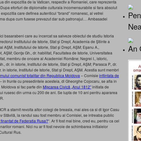
oua din expozitia de la Vatican, respectiv a Romaniei, care reprezenta
 Dupa eforturi de diplomatie culturala incomensurabile si fara absolut
Pen
expozitia care definea autenticul “brand” romanesc, al vetrei
a urma dupa cum fusese prevazut dar sub patronajul… Ambasadei
Nea
ci basarabeni care au incercat sa salveze obiectul de studiu Istoria
ectorul Institutului de Istorie, Stat şi Drept, Academia de Ştiinte a
An 
ŞM, Institutului de Istorie, Stat şi Drept, AŞM; Eşanu A.,
pt, AŞM; Gonţa Gh., dr. habilitat, Facultatea de Istorie, Universitatea
itat, membru de onoare al Academiei Române; Negrei I., istoric,
., dr. în istorie, Institutul de Istorie, Stat şi Drept, AŞM; Parasca P., dr.
r. în istorie, Institutul de Istorie, Stat şi Drept, AŞM. Acestia sunt membri
imului comunist totalitar din Republica Moldova
– Comisie
infiintata de
– in frunte cu presedintele acesteia, dl Gheorghe Cojocaru, se afla in
a Moldova si fac parte din
Mişcarea Civică „Anul 1812”
initiata de
ui rusesc din urma cu 200 de ani. Se lupta de 10 ani pentru apararea
CR.
CR a starnit revolta altor colegi de breasla, mai ales ca si dl Igor Casu
 Stăvilă, la randul sau fost membru al Comisiei, se intreaba public
e finantat de Federatia Rusa?
“. Ar fi fost mai bine, cred eu, pentru ca cel
arilor romani. Nici nu ar fi fost nevoie de schimbarea initialelor
 Cultural Rus.