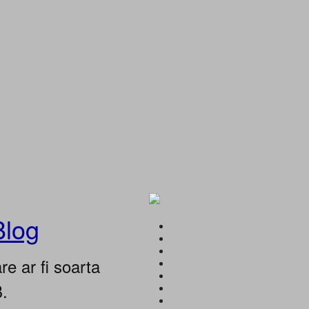
Blog
e ar fi soarta
B.