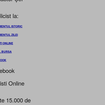
icist la:
MENTUL ISTORIC
MENTUL ZILEI
TI ONLINE
L BURSA
BOOK
ebook
isti Online
te 15.000 de