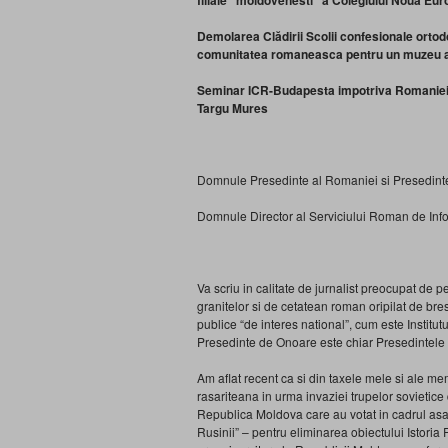
filiale “moldovenesti” a Colegiului Noua Eur
Demolarea Clădirii Scolii confesionale orto
comunitatea romaneasca pentru un muzeu a
Seminar ICR-Budapesta impotriva Romaniei si
Targu Mures
Domnule Presedinte al Romaniei si Presedinte 
Domnule Director al Serviciului Roman de Info
Va scriu in calitate de jurnalist preocupat de 
granitelor si de cetatean roman oripilat de bres
publice “de interes national”, cum este Instit
Presedinte de Onoare este chiar Presedintele
Am aflat recent ca si din taxele mele si ale me
rasariteana in urma invaziei trupelor sovietice 
Republica Moldova care au votat in cadrul asa
Rusinii” – pentru eliminarea obiectului Istoria 