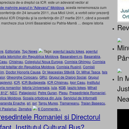
 apreciaza de-a dreptul ca ICR este un adevarat vector al
in de mahnire aparut in “Adevarul”-Moldova
, acesta rememoreaza cum
conferinţa din 24 ianuarie 2011, ziua Micii Uniri, a vorbit celor prezenţi
fului ICR Chişinău şi la conferinţa din 27 martie 2011, când a povestit
 să marcheze ziua Unirii Basarabiei cu Patria-Mamă … despre istoria
Rev
Minu
re
,
Editoriale
,
Top News
Tags:
agentul laszlo tokes
,
agentul
Pâr
atia Istoricilor din Republica Moldova
,
Basarabeni.ro
,
Basarabia
,
Casu
,
Chisinau
,
Colegiului Noua Europa
,
Comisia Ghimpu
,
Comisia
ist totalitar din Republica Moldova
,
Comisia Rusinii
,
Comisii
dim
,
Doctor Honoris Causa
,
Dr Veaceslav Stăvilă
,
Dr. Mihai Tasca
,
fals
In 
ior
,
Gheorghe Cojocaru
,
GRU
,
Grupul de Dialog Social
,
Grupul
apievici
,
ICR
,
ICR Budapesta
,
ICR Chisinau
,
Igor Casu
,
Institutul
Jus
oria romanilor
,
Istoria Universala
,
jula
,
KGB
,
laszlo tokes
,
Mihail
1812”
,
NEC
,
Patapievici
,
Petre Guran
,
Plesu
,
Presedintele Romaniei
,
Nea
lica Moldova
,
Scoala ortodoxa din Jula
,
Serviciul de Informatii
aranda Enache
,
sri
,
svr
,
Targu Mures
,
Tismaneanu
,
Traian Basescu
,
il Paslariuc
,
Zemstva
6 Comments »
esedintele Romaniei si Directorul
apt, Institutul Cultural Rus?