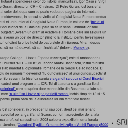
otarat stipendierea celor doi istorici mancurtizati, Igor Casu si Virgil
e Guran, directorul ICR – Chisinau. Dl Petre Guran, fost bursier al
 al celor doi, dupa cum se poate vedea pe pagina de internet a
on moldovenesc, in sensul sovietic, al Colegiului Noua Europa condus
 si el un bursier al Colegiului Noua Europa, in calitate de “
invitat al
r doi istorici de la Chisinau pare sa fie in sensul afirmatiilor sale
er si bugetar: „Aveam un grant al Academiei Române care îmi asigura un
 aveam un post de director științific la Institutul pentru Investigarea
ri oricând la orice hotel de patru stele din Europa. Mi‑am depus
, că nu mă dezvolt, că sunt închistat.” (Interviu
Money.ro
).
 Europe College – Новая Европа колледжа”) este si ambasadorul
tui bursier “NEC – NEK”, dl Teodor Anatol Baconschi, fostul ministru
ai slab mandat al diplomatiei romane de la Sergiu Celac incoace. Dl
lu de romanism devenind “fiu duhovnicesc” al unui cunoscut activist
el Borsevschi, la biserica caruia
s-a gandit sa duca si Corul Bisericii
n cadrul unui program al… ICR. Tot dl Lazurca s-a gandit sa fie si
“pelerinaj”
care a cuprins doar manastirile din Basarabia aflate sub
l care
“a uitat” sa-i invite si pe patriotii romani
inchisi timp de 13 si 15
pentru prima oara de la eliberarea lor din temnitele rusesti.
a fost considerat, in precedentul sau post, drept cel mai jenant
acreditat pe langa Sfantul Scaun, conform aprecierilor de la fata
SRI
ca a refuzat sa sustina in 2008 celebra expozitie internationala
a-Ucraina, “
Cucuteni-Trypillia. O mare civilizaţie a Vechii Europe (5000