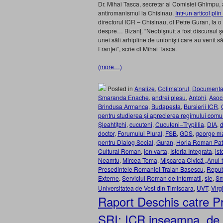
Dr. Mihai Tasca, secretar al Comisiei Ghimpu,
antiromanismul la Chisinau.
Intr-un articol pl
directorul ICR – Chisinau, dl Petre Guran, la o 
despre… Bizanţ. “Neobişnuit a fost discursul şe
unei săli arhipline de unionişti care au venit
Franţei”, scrie dl Mihai Tasca.
(more…)
Posted in
Analize
,
Colimatorul
,
Documenta
Smaranda Enache
,
andrei plesu
,
Antohi
,
Asoci
Brindusa Armanca
,
Budapesta
,
Bursierii ICR
,
pentru studierea și aprecierea regimului comun
Şleahtiţchi
,
cucuteni
,
Cucuteni–Trypillia
,
DIA
,
doctor
,
Forumului Plural
,
FSB
,
GDS
,
george ma
pentru Dialog Social
,
Guran
,
Horia Roman Pat
Cultural Roman
,
ion varta
,
Istoria Integrata
,
ist
Neamtu
,
Mircea Toma
,
Mişcarea Civică „Anul 
Presedintele Romaniei Traian Basescu
,
Repub
Externe
,
Serviciul Roman de Informatii
,
sie
,
Sm
Universitatea de Vest din Timisoara
,
UVT
,
Virg
Raport Deschis catre Pr
SRI: ICR inseamna, de f