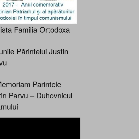
ista Familia Ortodoxa
nile Părintelui Justin
vu
Memoriam Parintele
tin Parvu – Duhovnicul
mului