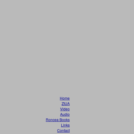
Home
ZIUA
Video
Audio
Roncea Books
Links
Contact