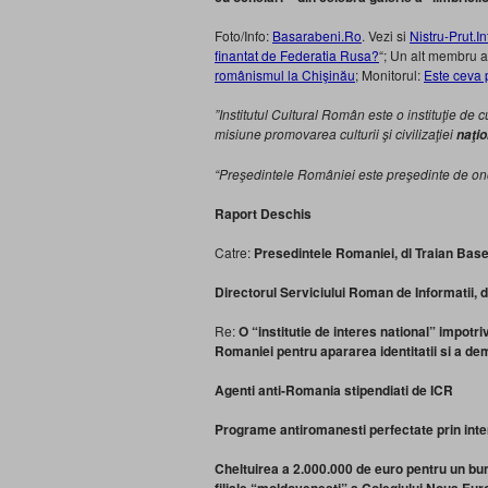
Foto/Info:
Basarabeni.Ro
. Vezi si
Nistru-Prut.In
finantat de Federatia Rusa?
“; Un alt membru 
românismul la Chişinău
; Monitorul:
Este ceva 
”Institutul Cultural Român este o instituţie de 
misiune promovarea culturii şi civilizaţiei
naţio
“Preşedintele României este preşedinte de onoar
Raport Deschis
Catre:
Presedintele Romaniei, dl Traian Bas
Directorul Serviciului Roman de Informatii, 
Re:
O “institutie de interes national” impotriv
Romaniei pentru apararea identitatii si a demn
Agenti anti-Romania stipendiati de ICR
Programe antiromanesti perfectate prin inte
Cheltuirea a 2.000.000 de euro pentru un bu