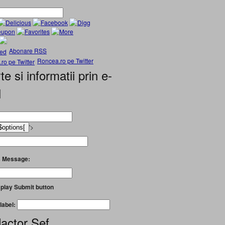
Abonare RSS
Roncea.ro pe Twitter
te si informatii prin e-
l
'>
 Message:
play Submit button
label:
actor Șef