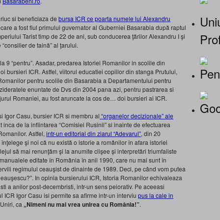
m
Basarabeni.ro
.
Uniu
ariuc si beneficiaza de
bursa ICR ce poarta numele lui Alexandru
 care a fost fiul primului guvernator al Guberniei Basarabia după raptul
Prof
mperiului Tarist timp de 22 de ani, sub conducerea ţărilor Alexandru I şi
e “consilier de taină” al ţarului.
 la 9 “pentru”. Asadar, predarea Istoriei Romanilor in scolile din
Pen
 bursieri ICR. Astfel, viitorul educatiei copiilor din stanga Prutului,
a Romanilor pentru scolile din Basarabia a Departamentului pentru
ideratele enuntate de Dvs din 2004 pana azi, pentru pastrarea si
n jurul Romaniei, au fost aruncate la cos de… doi bursieri ai ICR.
Goo
t si Igor Casu, bursier ICR si membru al
“organelor decizionale” ale
 inca de la infiintarea “Comisiei Rusinii” si inainte de efectuarea
 Romanilor. Astfel,
intr-un editorial din ziarul “Adevarul”
, din 20
elege şi noi că nu există o istorie a românilor în afara istoriei
lejul să mai renunţăm şi la anumite clişee şi interpretări triumfaliste
n manualele editate în România în anii 1990, care nu mai sunt în
i servili regimului ceauşist de dinainte de 1989. Deci, pe când vom putea
eauşescu?”. In opinia bursierului ICR, Istoria Romanilor echivaleaza
i a anilor post-decembristi, intr-un sens peiorativ. Pe aceeasi
l ICR Igor Casu isi permite sa afirme intr-un interviu
pus la cale in
 Uniri, ca
„Nimeni nu mai vrea unirea cu România!”
.