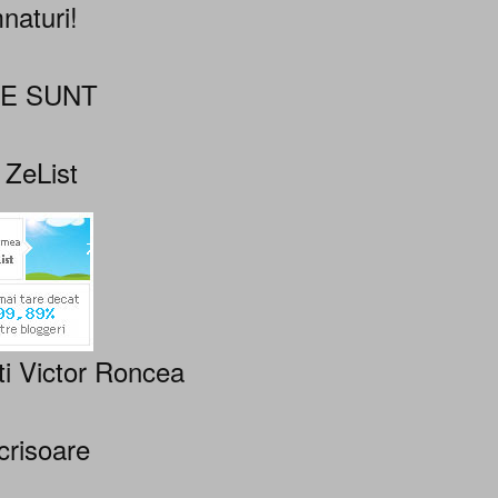
naturi!
NE SUNT
 ZeList
ti Victor Roncea
crisoare