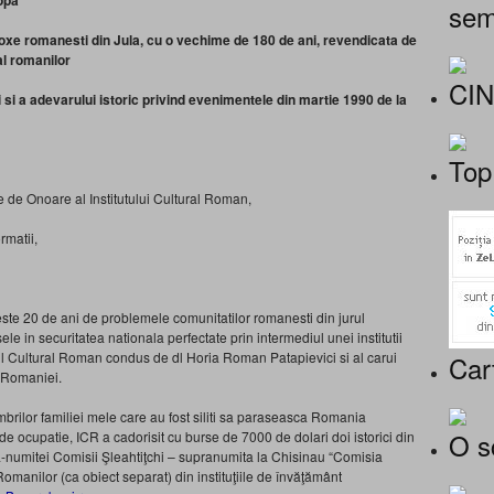
opa
sem
doxe romanesti din Jula, cu o vechime de 180 de ani, revendicata de
l romanilor
CI
 a adevarului istoric privind evenimentele din martie 1990 de la
Top
de Onoare al Institutului Cultural Roman,
rmatii,
peste 20 de ani de problemele comunitatilor romanesti din jurul
ele in securitatea nationala perfectate prin intermediul unei institutii
utul Cultural Roman condus de dl Horia Roman Patapievici si al carui
Car
 Romaniei.
mbrilor familiei mele care au fost siliti sa paraseasca Romania
O s
de ocupatie, ICR a cadorisit cu burse de 7000 de dolari doi istorici din
-numitei Comisii Şleahtiţchi – supranumita la Chisinau “Comisia
Romanilor (ca obiect separat) din instituţiile de învăţământ