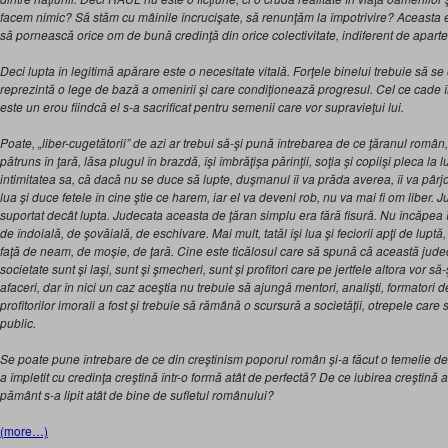
facem nimic? Să stăm cu mâinile încrucişate, să renunţăm la împotrivire? Aceasta e
să pornească orice om de bună credinţă din orice colectivitate, indiferent de apart
Deci lupta în legitimă apărare este o necesitate vitală. Forţele binelui trebuie să se
reprezintă o lege de bază a omenirii şi care condiţionează progresul. Cel ce cade î
este un erou fiindcă el s-a sacrificat pentru semenii care vor supravieţui lui.
Poate, „liber-cugetătorii” de azi ar trebui să-şi pună întrebarea de ce ţăranul român
pătruns în ţară, lăsa plugul în brazdă, îşi îmbrăţişa părinţii, soţia şi copiişi pleca la l
intimitatea sa, că dacă nu se duce să lupte, duşmanul îi va prăda averea, îi va pârjoli 
lua şi duce fetele în cine ştie ce harem, iar el va deveni rob, nu va mai fi om liber. 
suportat decât lupta. Judecata aceasta de ţăran simplu era fără fisură. Nu încăpea 
de îndoială, de şovăială, de eschivare. Mai mult, tatăl îşi lua şi feciorii apţi de luptă,
faţă de neam, de moşie, de ţară. Cine este ticălosul care să spună că această judec
societate sunt şi laşi, sunt şi şmecheri, sunt şi profitori care pe jertfele altora vor să
afaceri, dar în nici un caz aceştia nu trebuie să ajungă mentori, analişti, formatori 
profitorilor imorali a fost şi trebuie să rămână o scursură a societăţii, otrepele care
public.
Se poate pune întrebare de ce din creştinism poporul român şi-a făcut o temelie de
a împletit cu credinţa creştină într-o formă atât de perfectă? De ce iubirea creştină afla
pământ s-a lipit atât de bine de sufletul românului?
(more…)