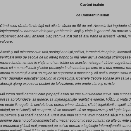
Cuvânt înainte
de Constantin Iulian
Când scriu rândurile de faţă mă aflu la vârsta de 80 de ani. Aceasta îmi îngăduie s
înţelegereşi cu oarecare detaşare problemele vieţii şi viaţa în general. Nu doresc să 
stăpânesc adevărul absolut. Dar, cât mi-a fost dat să aflu până la această vârstă, m
valoare.
Ascult şi mă minunez cum unii pretinşi analişti politici, formatori de opinie, încearc
verificate timp de secole de un întreg popor. Şi mă refer aici la credinţa strămoşea
repere fundamentale în viaţa unui om trăitor pe aceste meleaguri. „Liber cugetătorii” 
arate că s-a murit inutil şi chiar prosteşte în războaiele pe care le-a dus poporul ro
apelul la credinţă a fost un mijloc de supunere a maselor şi că astăzi creştinismul 
chiar dăunător educaţiei tinerilor; în consecinţă, icoanele trebuie scoase din sălil
aberaţii ajung expuse la posturi de televiziune, prin unele ziare şi reviste.
Mă întreb dacă oamenii care propagă astfel de idei sunt uneltele cuiva sau sunt atât
pot să aprofundeze, să judece, să înţeleagănişte realităţi evidente. RĂUL în viaţa d
nu poate fi negată. În societate se petrec crime, tâlhării, siluiri, înşelătorii, mişelii, tr
obligă pe cei cinstiţi să se apere, să se unească, să se organizeze şi să lupte împotr
se petrece şi la scară naţională. State mai mari sau mai mici încearcă să-şi însuşea
domine dacă nu politic-administrativ, măcar economic sau cultural, cu alte cuvinte s
a preocupat şi încă mai preocupă pe cei ce doresc o legislaţie internaţională care să 
dintre naţiunii. Deci RĂUL nu este o ficţiune, ci o crudă realitate în viaţa oamenilor şi