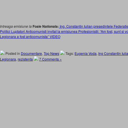
Intreaga emisiune la
Foaie Nationala:
Ing. Constantin Iulian presedintele Federati
Politici Luptatori Anticomunisti invitat la emisiunea Profesionistii: “Am fost, sunt si 
Legionara a fost anticomunista” VIDEO
Posted in
Documentare
,
Top News
Tags:
Eugenia Voda
,
Ing Constantin Iuli
Legionara
,
rezistenta
7 Comments »