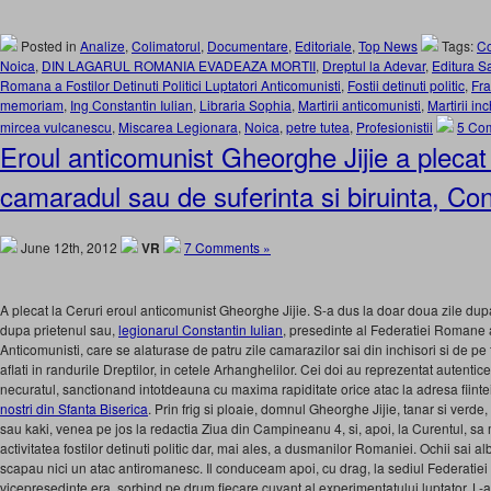
Posted in
Analize
,
Colimatorul
,
Documentare
,
Editoriale
,
Top News
Tags:
Co
Noica
,
DIN LAGARUL ROMANIA EVADEAZA MORTII
,
Dreptul la Adevar
,
Editura S
Romana a Fostilor Detinuti Politici Luptatori Anticomunisti
,
Fostii detinuti politic
,
Fra
memoriam
,
Ing Constantin Iulian
,
Libraria Sophia
,
Martirii anticomunisti
,
Martirii inc
mircea vulcanescu
,
Miscarea Legionara
,
Noica
,
petre tutea
,
Profesionistii
5 Co
Eroul anticomunist Gheorghe Jijie a plecat
camaradul sau de suferinta si biruinta, Con
June 12th, 2012
VR
7 Comments »
A plecat la Ceruri eroul anticomunist Gheorghe Jijie. S-a dus la doar doua zile dup
dupa prietenul sau,
legionarul Constantin Iulian
, presedinte al Federatiei Romane a 
Anticomunisti, care se alaturase de patru zile camarazilor sai din inchisori si de pe
aflati in randurile Dreptilor, in cetele Arhanghelilor. Cei doi au reprezentat autentice
necuratul, sanctionand intotdeauna cu maxima rapiditate orice atac la adresa fiintei
nostri din Sfanta Biserica
. Prin frig si ploaie, domnul Gheorghe Jijie, tanar si verde, 
sau kaki, venea pe jos la redactia Ziua din Campineanu 4, si, apoi, la Curentul, sa
activitatea fostilor detinuti politic dar, mai ales, a dusmanilor Romaniei. Ochii sai alb
scapau nici un atac antiromanesc. Il conduceam apoi, cu drag, la sediul Federatiei d
vicepresedinte era, sorbind pe drum fiecare cuvant al experimentatului luptator. L