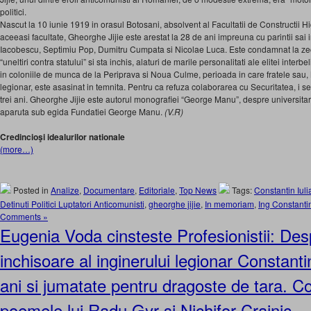
politici.
Nascut la 10 iunie 1919 in orasul Botosani, absolvent al Facultatii de Constructii Hi
aceeasi facultate, Gheorghe Jijie este arestat la 28 de ani impreuna cu parintii sai i
Iacobescu, Septimiu Pop, Dumitru Cumpata si Nicolae Luca. Este condamnat la zec
“uneltiri contra statului” si sta inchis, alaturi de marile personalitati ale elitei interbe
in coloniile de munca de la Periprava si Noua Culme, perioada in care fratele sau, 
legionar, este asasinat in temnita. Pentru ca refuza colaborarea cu Securitatea, i
trei ani. Gheorghe Jijie este autorul monografiei “George Manu”, despre universitar
aparuta sub egida Fundatiei George Manu.
(V.R)
Credincioşi idealurilor nationale
(more…)
Posted in
Analize
,
Documentare
,
Editoriale
,
Top News
Tags:
Constantin Iuli
Detinuti Politici Luptatori Anticomunisti
,
gheorghe jijie
,
In memoriam
,
Ing Constantin
Comments »
Eugenia Voda cinsteste Profesionistii: Despr
inchisoare al inginerului legionar Constantin
ani si jumatate pentru dragoste de tara. 
poemele lui Radu Gyr si Nichifor Crainic