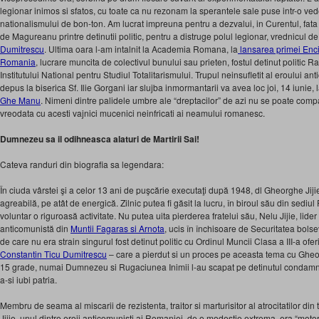
legionar inimos si sfatos, cu toate ca nu rezonam la sperantele sale puse intr-o 
nationalismului de bon-ton. Am lucrat impreuna pentru a dezvalui, in Curentul, fat
de Magureanu printre detinutii politic, pentru a distruge polul legionar, vrednicul d
Dumitrescu
. Ultima oara l-am intalnit la Academia Romana, la
lansarea primei Enci
Romania
, lucrare muncita de colectivul bunului sau prieten, fostul detinut politic
Institutului National pentru Studiul Totalitarismului. Trupul neinsufletit al eroului an
depus la biserica Sf. Ilie Gorgani iar slujba inmormantarii va avea loc joi, 14 iunie,
Ghe Manu
. Nimeni dintre palidele umbre ale “dreptacilor” de azi nu se poate comp
vreodata cu acesti vajnici mucenici neinfricati ai neamului romanesc.
Dumnezeu sa il odihneasca alaturi de Martirii Sai!
Cateva randuri din biografia sa legendara:
În ciuda vârstei şi a celor 13 ani de puşcărie executaţi după 1948, dl Gheorghe Jiji
agreabilă, pe atât de energică. Zilnic putea fi găsit la lucru, în biroul său din sedi
voluntar o riguroasă activitate. Nu putea uita pierderea fratelui său, Nelu Jijie, lider
anticomunistă din
Muntii Fagaras si Arnota
, ucis în închisoare de Securitatea bolse
de care nu era strain singurul fost detinut politic cu Ordinul Muncii Clasa a III-a of
Constantin Ticu Dumitrescu
– care a pierdut si un proces pe aceasta tema cu Gheor
15 grade, numai Dumnezeu si Rugaciunea Inimii l-au scapat pe detinutul condamna
a-si iubi patria.
Membru de seama al miscarii de rezistenta, traitor si marturisitor al atrocitatilor d
Jijie, unul dintre eroii anticomunisti ai Romaniei, de o modestie extrema, era “motoru